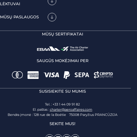
LĖKTUVAI
MŪSŲ PASLAUGOS
MŪSŲ SERTIFIKATAI
SAUGŪS MOKĖJIMAI PER
SUSISIEKITE SU MUMIS
Tel. : +33 1 44 09 91 82
El. paštas :
charter@aeroaffaires.com
Bendra įmonė : 128 rue de la Boétie 75008 Paryžius PRANCŪZIJA
SEKITE MUS!