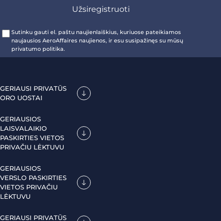
Sutinku gauti el. paštu naujienlaiškius, kuriuose pateikiamos
naujausios AeroAffaires naujienos, ir esu susipažinęs su mūsų
privatumo politika.
GERIAUSI PRIVATŪS
ORO UOSTAI
GERIAUSIOS
LAISVALAIKIO
PASKIRTIES VIETOS
PRIVAČIU LĖKTUVU
GERIAUSIOS
VERSLO PASKIRTIES
VIETOS PRIVAČIU
LĖKTUVU
GERIAUSI PRIVATŪS