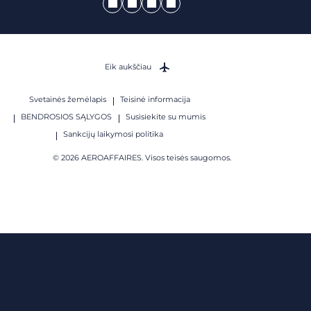
Eik aukščiau
Svetainės žemėlapis
Teisinė informacija
BENDROSIOS SĄLYGOS
Susisiekite su mumis
Sankcijų laikymosi politika
© 2026 AEROAFFAIRES. Visos teisės saugomos.