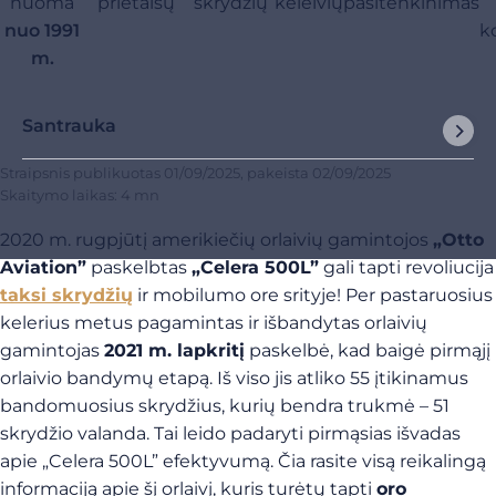
nuoma
prietaisų
skrydžių
keleivių
pasitenkinimas
nuo 1991
k
m.
Santrauka
Straipsnis publikuotas
01/09/2025
, pakeista
02/09/2025
Skaitymo laikas: 4 mn
2020 m. rugpjūtį amerikiečių orlaivių gamintojos
„Otto
Aviation”
paskelbtas
„Celera 500L”
gali tapti revoliucija
taksi skrydžių
ir mobilumo ore srityje! Per pastaruosius
kelerius metus pagamintas ir išbandytas orlaivių
gamintojas
2021 m. lapkritį
paskelbė, kad baigė pirmąjį
orlaivio bandymų etapą. Iš viso jis atliko 55 įtikinamus
bandomuosius skrydžius, kurių bendra trukmė – 51
skrydžio valanda. Tai leido padaryti pirmąsias išvadas
apie „Celera 500L” efektyvumą. Čia rasite visą reikalingą
informaciją apie šį orlaivį, kuris turėtų tapti
oro