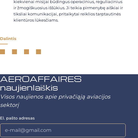
kiekvienai misijai būdingus operacinius, reguliacinius
ir žmogiškuosius iššūkius. Ji teikia pirmenybę aiškiai ir
tiksliai komunikacijai, pritaikytai reiklios tarptautinės
klientūros lūkesčiams.
Dalintis
AEROAFFAIRES
naujienlaiškis
Visos naujienos apie privačiąją aviacijos
sektorį
El. pašto adresas