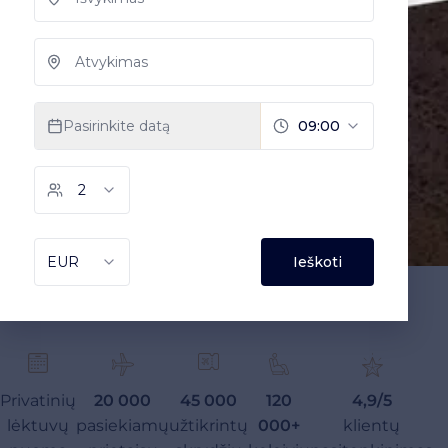
Privatinių
20 000
45 000
120
4,9/5
lėktuvų
pasiekiamų
užtikrintų
000+
klientų