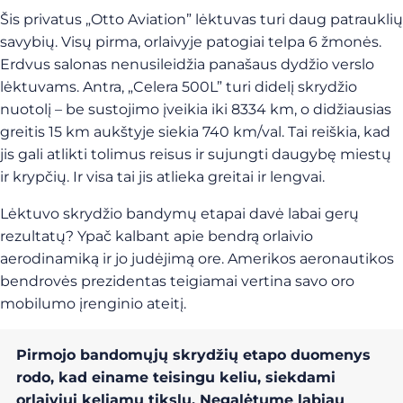
Šis privatus „Otto Aviation” lėktuvas turi daug patrauklių
savybių. Visų pirma, orlaivyje patogiai telpa 6 žmonės.
Erdvus salonas nenusileidžia panašaus dydžio verslo
lėktuvams. Antra, „Celera 500L” turi didelį skrydžio
nuotolį – be sustojimo įveikia iki 8334 km, o didžiausias
greitis 15 km aukštyje siekia 740 km/val. Tai reiškia, kad
jis gali atlikti tolimus reisus ir sujungti daugybę miestų
ir krypčių. Ir visa tai jis atlieka greitai ir lengvai.
Lėktuvo skrydžio bandymų etapai davė labai gerų
rezultatų? Ypač kalbant apie bendrą orlaivio
aerodinamiką ir jo judėjimą ore. Amerikos aeronautikos
bendrovės prezidentas teigiamai vertina savo oro
mobilumo įrenginio ateitį.
Pirmojo bandomųjų skrydžių etapo duomenys
rodo, kad einame teisingu keliu, siekdami
orlaiviui keliamų tikslų.
Negalėtume labiau