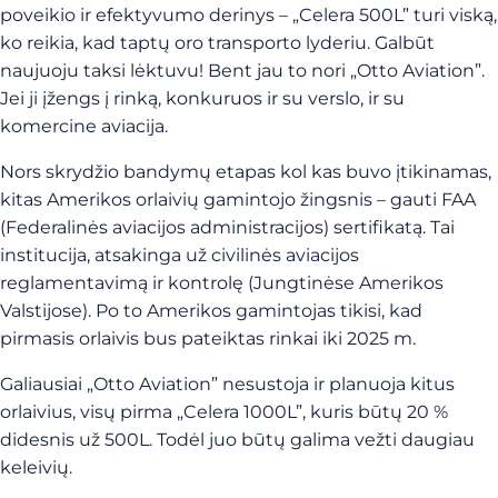
poveikio ir efektyvumo derinys – „Celera 500L” turi viską,
ko reikia, kad taptų oro transporto lyderiu. Galbūt
naujuoju taksi lėktuvu! Bent jau to nori „Otto Aviation”.
Jei ji įžengs į rinką, konkuruos ir su verslo, ir su
komercine aviacija.
Nors skrydžio bandymų etapas kol kas buvo įtikinamas,
kitas Amerikos orlaivių gamintojo žingsnis – gauti FAA
(Federalinės aviacijos administracijos) sertifikatą. Tai
institucija, atsakinga už civilinės aviacijos
reglamentavimą ir kontrolę (Jungtinėse Amerikos
Valstijose). Po to Amerikos gamintojas tikisi, kad
pirmasis orlaivis bus pateiktas rinkai iki 2025 m.
Galiausiai „Otto Aviation” nesustoja ir planuoja kitus
orlaivius, visų pirma „Celera 1000L”, kuris būtų 20 %
didesnis už 500L. Todėl juo būtų galima vežti daugiau
keleivių.