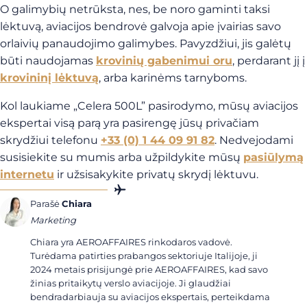
O galimybių netrūksta, nes, be noro gaminti taksi
lėktuvą, aviacijos bendrovė galvoja apie įvairias savo
orlaivių panaudojimo galimybes. Pavyzdžiui, jis galėtų
būti naudojamas
krovinių gabenimui oru
, perdarant jį į
krovininį lėktuvą
, arba karinėms tarnyboms.
Kol laukiame „Celera 500L” pasirodymo, mūsų aviacijos
ekspertai visą parą yra pasirengę jūsų privačiam
skrydžiui telefonu
+33 (0) 1 44 09 91 82
. Nedvejodami
susisiekite su mumis arba užpildykite mūsų
pasiūlymą
internetu
ir užsisakykite privatų skrydį lėktuvu.
Parašė
Chiara
Marketing
Chiara yra AEROAFFAIRES rinkodaros vadovė.
Turėdama patirties prabangos sektoriuje Italijoje, ji
2024 metais prisijungė prie AEROAFFAIRES, kad savo
žinias pritaikytų verslo aviacijoje. Ji glaudžiai
bendradarbiauja su aviacijos ekspertais, perteikdama