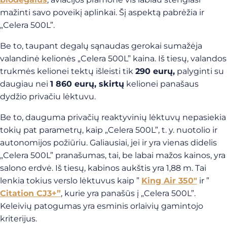
mažinti savo poveikį aplinkai. Šį aspektą pabrėžia ir
„Celera 500L”.
Be to, taupant degalų sąnaudas gerokai sumažėja
valandinė kelionės „Celera 500L” kaina. Iš tiesų, valandos
trukmės kelionei tektų išleisti tik
290 eurų,
palyginti su
daugiau nei
1 860 eurų, skirtų
kelionei panašaus
dydžio privačiu lėktuvu.
Be to, dauguma privačių reaktyvinių lėktuvų nepasiekia
tokių pat parametrų, kaip „Celera 500L”, t. y. nuotolio ir
autonomijos požiūriu. Galiausiai, jei ir yra vienas didelis
„Celera 500L” pranašumas, tai, be labai mažos kainos, yra
salono erdvė. Iš tiesų, kabinos aukštis yra 1,88 m. Tai
lenkia tokius verslo lėktuvus kaip ”
King Air 350″
ir ”
Citation CJ3+”
, kurie yra panašūs į „Celera 500L”.
Keleivių patogumas yra esminis orlaivių gamintojo
kriterijus.