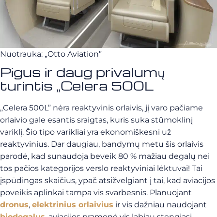
Nuotrauka: „Otto Aviation”
Pigus ir daug privalumų
turintis „Celera 500L
„Celera 500L” nėra reaktyvinis orlaivis, jį varo pačiame
orlaivio gale esantis sraigtas, kuris suka stūmoklinį
variklį. Šio tipo varikliai yra ekonomiškesni už
reaktyvinius. Dar daugiau, bandymų metu šis orlaivis
parodė, kad sunaudoja beveik 80 % mažiau degalų nei
tos pačios kategorijos verslo reaktyviniai lėktuvai! Tai
įspūdingas skaičius, ypač atsižvelgiant į tai, kad aviacijos
poveikis aplinkai tampa vis svarbesnis. Planuojant
dronus
,
elektrinius orlaivius
ir vis dažniau naudojant
biodegalus
, aviacijos pramonė vis labiau stengiasi