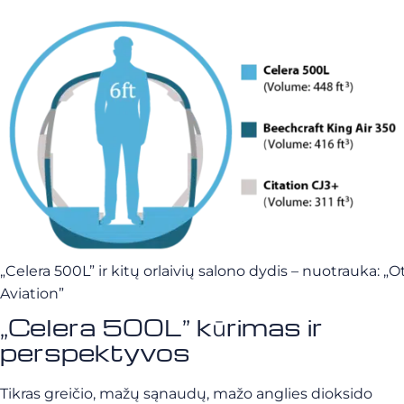
„Celera 500L” ir kitų orlaivių salono dydis – nuotrauka: „O
Aviation”
„Celera 500L” kūrimas ir
perspektyvos
Tikras greičio, mažų sąnaudų, mažo anglies dioksido