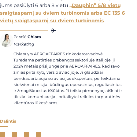
jums pasiūlyti 6 arba 8 vietų
„Dauphin” 5/8 vietų
sraigtasparnį su dviem turbinomis arba
EC 135 6
vietų sraigtasparnį su dviem turbinomis
Parašė
Chiara
Marketing
Chiara yra AEROAFFAIRES rinkodaros vadovė.
Turėdama patirties prabangos sektoriuje Italijoje, ji
2024 metais prisijungė prie AEROAFFAIRES, kad savo
žinias pritaikytų verslo aviacijoje. Ji glaudžiai
bendradarbiauja su aviacijos ekspertais, perteikdama
kiekvienai misijai būdingus operacinius, reguliacinius
ir žmogiškuosius iššūkius. Ji teikia pirmenybę aiškiai ir
tiksliai komunikacijai, pritaikytai reiklios tarptautinės
klientūros lūkesčiams.
Dalintis