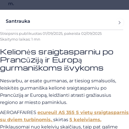
m.
Santrauka
Straipsnis publikuotas
01/09/2025
, pakeista
02/09/2025
Skaitymo laikas: 1 mn
Kelionės sraigtasparniu po
Prancūziją ir Europą
gurmaniškoms išvykoms
Nesvarbu, ar esate gurmanas, ar tiesiog smalsuolis,
leiskitės gurmaniška kelionė sraigtasparniu po
Prancūziją ar Europą, leidžianti atrasti gražiausius
regiono ar miesto paminklus.
AEROAFFAIRES
ecureuil AS 355 5 vietų sraigtasparnis
su dviem turbinomis,
skirtas
5 keleiviams.
Priklausomai nuo keleivių skaičiaus, taip pat galime