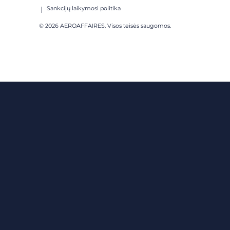
Sankcijų laikymosi politika
© 2026 AEROAFFAIRES. Visos teisės saugomos.