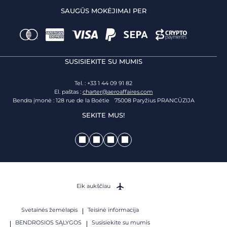
SAUGŪS MOKĖJIMAI PER
SUSISIEKITE SU MUMIS
Tel. : +33 1 44 09 91 82
El. paštas :
charter@aeroaffaires.com
Bendra įmonė : 128 rue de la Boétie 75008 Paryžius PRANCŪZIJA
SEKITE MUS!
Eik aukščiau
Svetainės žemėlapis
Teisinė informacija
BENDROSIOS SĄLYGOS
Susisiekite su mumis