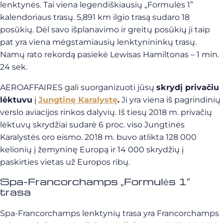
lenktynės. Tai viena legendiškiausių „Formulės 1”
kalendoriaus trasų. 5,891 km ilgio trasą sudaro 18
posūkių. Dėl savo išplanavimo ir greitų posūkių ji taip
pat yra viena mėgstamiausių lenktynininkų trasų.
Namų rato rekordą pasiekė Lewisas Hamiltonas – 1 min.
24 sek.
AEROAFFAIRES gali suorganizuoti jūsų
skrydį privačiu
lėktuvu
į
Jungtinę Karalystę
.
Ji yra viena iš pagrindinių
verslo aviacijos rinkos dalyvių. Iš tiesų 2018 m. privačių
lėktuvų skrydžiai sudarė 6 proc. viso Jungtinės
Karalystės oro eismo. 2018 m. buvo atlikta 128 000
kelionių į žemyninę Europą ir 14 000 skrydžių į
paskirties vietas už Europos ribų.
Spa-Francorchamps „Formulės 1”
trasa
Spa-Francorchamps lenktynių trasa yra Francorchamps