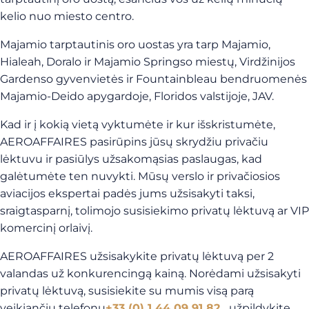
kelio nuo miesto centro.
Majamio tarptautinis oro uostas yra tarp Majamio,
Hialeah, Doralo ir Majamio Springso miestų, Virdžinijos
Gardenso gyvenvietės ir Fountainbleau bendruomenės
Majamio-Deido apygardoje, Floridos valstijoje, JAV.
Kad ir į kokią vietą vyktumėte ir kur išskristumėte,
AEROAFFAIRES pasirūpins jūsų skrydžiu privačiu
lėktuvu ir pasiūlys užsakomąsias paslaugas, kad
galėtumėte ten nuvykti. Mūsų verslo ir privačiosios
aviacijos ekspertai padės jums užsisakyti taksi,
sraigtasparnį, tolimojo susisiekimo privatų lėktuvą ar VIP
komercinį orlaivį.
AEROAFFAIRES užsisakykite privatų lėktuvą per 2
valandas už konkurencingą kainą. Norėdami užsisakyti
privatų lėktuvą, susisiekite su mumis visą parą
veikiančiu telefonu
+33 (0) 1 44 09 91 82
,
užpildykite