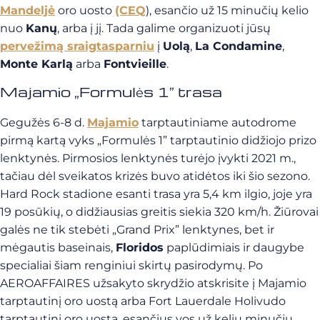
Mandeljė
oro uosto
(CEQ
), esančio už 15 minučių kelio
nuo
Kanų
, arba į jį.
Tada galime organizuoti jūsų
pervežimą sraigtasparniu
į
Uolą
,
La Condamine
,
Monte Karlą
arba
Fontvieille
.
Majamio „Formulės 1” trasa
Gegužės 6-8 d.
Majamio
tarptautiniame autodrome
pirmą kartą vyks „Formulės 1” tarptautinio didžiojo prizo
lenktynės. Pirmosios lenktynės turėjo įvykti 2021 m.,
tačiau dėl sveikatos krizės buvo atidėtos iki šio sezono.
Hard Rock stadione esanti trasa yra 5,4 km ilgio, joje yra
19 posūkių, o didžiausias greitis siekia 320 km/h. Žiūrovai
galės ne tik stebėti „Grand Prix” lenktynes, bet ir
mėgautis baseinais,
Floridos
paplūdimiais ir daugybe
specialiai šiam renginiui skirtų pasirodymų.
Po
AEROAFFAIRES užsakyto skrydžio atskrisite į Majamio
tarptautinį oro uostą arba Fort Lauerdale Holivudo
tarptautinį oro uostą, esančius vos už kelių minučių