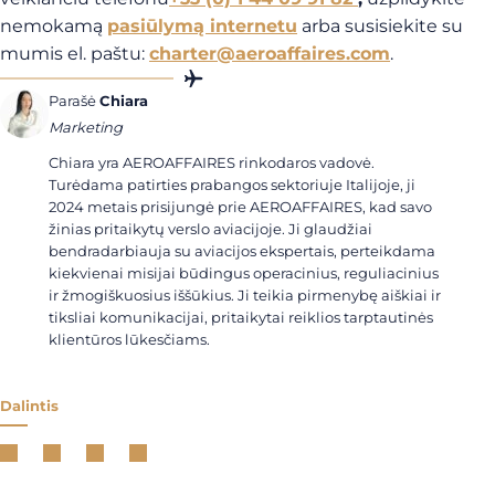
nemokamą
pasiūlymą internetu
arba susisiekite su
mumis el. paštu:
charter@aeroaffaires.com
.
Parašė
Chiara
Marketing
Chiara yra AEROAFFAIRES rinkodaros vadovė.
Turėdama patirties prabangos sektoriuje Italijoje, ji
2024 metais prisijungė prie AEROAFFAIRES, kad savo
žinias pritaikytų verslo aviacijoje. Ji glaudžiai
bendradarbiauja su aviacijos ekspertais, perteikdama
kiekvienai misijai būdingus operacinius, reguliacinius
ir žmogiškuosius iššūkius. Ji teikia pirmenybę aiškiai ir
tiksliai komunikacijai, pritaikytai reiklios tarptautinės
klientūros lūkesčiams.
Dalintis