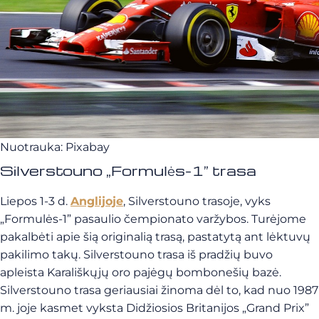
Nuotrauka: Pixabay
Silverstouno „Formulės-1” trasa
Liepos 1-3 d.
Anglijoje
, Silverstouno trasoje, vyks
„Formulės-1” pasaulio čempionato varžybos. Turėjome
pakalbėti apie šią originalią trasą, pastatytą ant lėktuvų
pakilimo takų. Silverstouno trasa iš pradžių buvo
apleista Karališkųjų oro pajėgų bombonešių bazė.
Silverstouno trasa geriausiai žinoma dėl to, kad nuo 1987
m. joje kasmet vyksta Didžiosios Britanijos „Grand Prix”