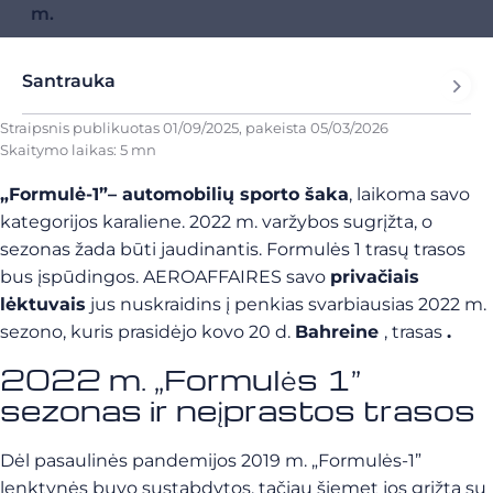
m.
Santrauka
Straipsnis publikuotas
01/09/2025
, pakeista
05/03/2026
Skaitymo laikas: 5 mn
„Formulė-1”
– automobilių sporto šaka
,
laikoma savo
kategorijos karaliene. 2022 m. varžybos sugrįžta, o
sezonas žada būti jaudinantis. Formulės 1 trasų trasos
bus įspūdingos. AEROAFFAIRES savo
privačiais
lėktuvais
jus nuskraidins
į penkias svarbiausias 2022 m.
sezono, kuris prasidėjo kovo 20 d.
Bahreine
, trasas
.
2022 m. „Formulės 1”
sezonas ir neįprastos trasos
Dėl pasaulinės pandemijos 2019 m. „Formulės-1”
lenktynės buvo sustabdytos, tačiau šiemet jos grįžta su