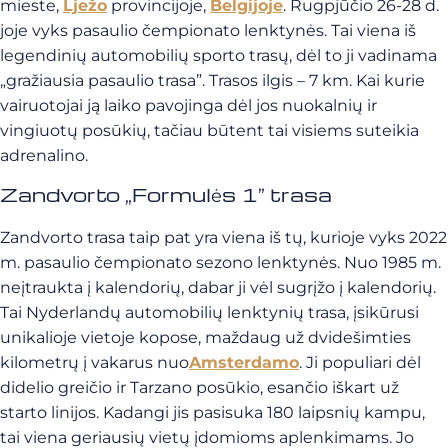
mieste,
Lježo
provincijoje,
Belgijoje
. Rugpjūčio 26-28 d.
joje vyks pasaulio čempionato lenktynės. Tai viena iš
legendinių automobilių sporto trasų, dėl to ji vadinama
„gražiausia pasaulio trasa”. Trasos ilgis – 7 km. Kai kurie
vairuotojai ją laiko pavojinga dėl jos nuokalnių ir
vingiuotų posūkių, tačiau būtent tai visiems suteikia
adrenalino.
Zandvorto „Formulės 1” trasa
Zandvorto trasa taip pat yra viena iš tų, kurioje vyks 2022
m. pasaulio čempionato sezono lenktynės. Nuo 1985 m.
neįtraukta į kalendorių, dabar ji vėl sugrįžo į kalendorių.
Tai Nyderlandų automobilių lenktynių trasa, įsikūrusi
unikalioje vietoje kopose, maždaug už dvidešimties
kilometrų į vakarus nuo
Amsterdamo
. Ji populiari dėl
didelio greičio ir Tarzano posūkio, esančio iškart už
starto linijos. Kadangi jis pasisuka 180 laipsnių kampu,
tai viena geriausių vietų įdomioms aplenkimams. Jo