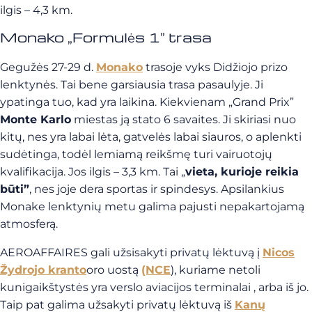
ilgis – 4,3 km.
Monako „Formulės 1” trasa
Gegužės 27-29 d.
Monako
trasoje vyks Didžiojo prizo
lenktynės. Tai bene garsiausia trasa pasaulyje. Ji
ypatinga tuo, kad yra laikina. Kiekvienam „Grand Prix”
Monte Karlo
miestas ją stato 6 savaites. Ji skiriasi nuo
kitų, nes yra labai lėta, gatvelės labai siauros, o aplenkti
sudėtinga, todėl lemiamą reikšmę turi vairuotojų
kvalifikacija. Jos ilgis – 3,3 km. Tai „
vieta, kurioje reikia
būti”
, nes joje dera sportas ir spindesys. Apsilankius
Monake lenktynių metu galima pajusti nepakartojamą
atmosferą.
AEROAFFAIRES gali užsisakyti privatų lėktuvą į
Nicos
Žydrojo kranto
oro uostą
(NCE
),
kuriame netoli
kunigaikštystės yra verslo aviacijos terminalai
, arba iš jo.
Taip pat galima užsakyti privatų lėktuvą iš
Kanų