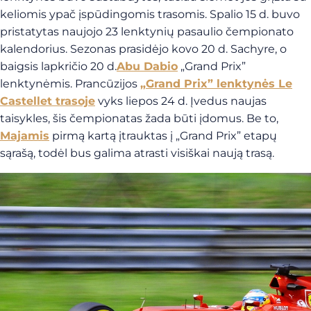
keliomis ypač įspūdingomis trasomis. Spalio 15 d. buvo
pristatytas naujojo 23 lenktynių pasaulio čempionato
kalendorius. Sezonas prasidėjo kovo 20 d. Sachyre, o
baigsis lapkričio 20 d.
Abu Dabio
„Grand Prix”
lenktynėmis. Prancūzijos
„Grand Prix” lenktynės Le
Castellet trasoje
vyks liepos 24 d. Įvedus naujas
taisykles, šis čempionatas žada būti įdomus. Be to,
Majamis
pirmą kartą įtrauktas į „Grand Prix” etapų
sąrašą, todėl bus galima atrasti visiškai naują trasą.