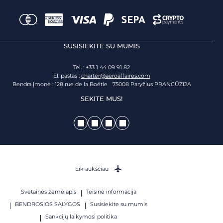
SUSISIEKITE SU MUMIS
Tel. : +33 1 44 09 91 82
El. paštas :
charter@aeroaffaires.com
Bendra įmonė : 128 rue de la Boétie 75008 Paryžius PRANCŪZIJA
SEKITE MUS!
Eik aukščiau
Svetainės žemėlapis
Teisinė informacija
BENDROSIOS SĄLYGOS
Susisiekite su mumis
Sankcijų laikymosi politika