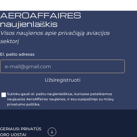
AEROAFFAIRES
naujienlaiškis
Visos naujienos apie privačiąją aviacijos
sektorį
El. pašto adresas
Sutinku gauti el. paštu naujienlaiškius, kuriuose pateikiamos
naujausios AeroAffaires naujienos, ir esu susipažinęs su mūsų
privatumo politika.
GERIAUSI PRIVATŪS
ORO UOSTAI