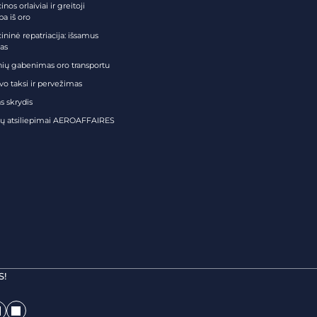
nos orlaiviai ir greitoji
ba iš oro
ininė repatriacija: išsamus
as
nių gabenimas oro transportu
vo taksi ir pervežimas
s skrydis
tų atsiliepimai AEROAFFAIRES
S!