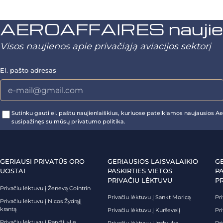
AEROAFFAIRES naujienl
Visos naujienos apie privačiąją aviacijos sektorį
El. pašto adresas
Sutinku gauti el. paštu naujienlaiškius, kuriuose pateikiamos naujausios Aer
susipažinęs su mūsų privatumo politika.
GERIAUSI PRIVATŪS ORO
GERIAUSIOS LAISVALAIKIO
G
UOSTAI
PASKIRTIES VIETOS
PA
PRIVAČIU LĖKTUVU
P
Privačiu lėktuvu į Ženevą Cointrin
Privačiu lėktuvu į Sankt Moricą
Pri
Privačiu lėktuvu į Nicos Žydrąjį
krantą
Privačiu lėktuvu į Kurševelį
Pri
Privačiu lėktuvu į Paryžių-Le