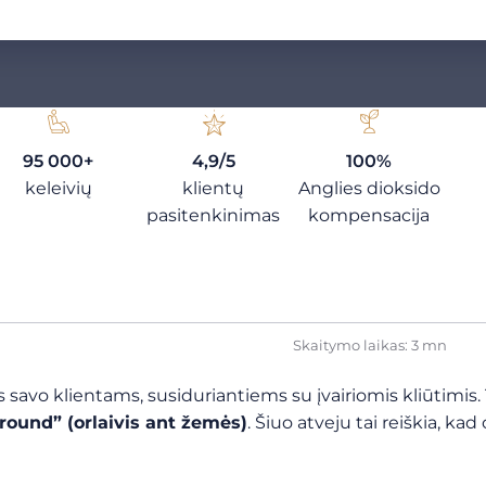
95 000+
4,9/5
100%
keleivių
klientų
Anglies dioksido
pasitenkinimas
kompensacija
Skaitymo laikas: 3 mn
vo klientams, susiduriantiems su įvairiomis kliūtimis. Ti
round” (orlaivis ant žemės)
. Šiuo atveju tai reiškia, kad