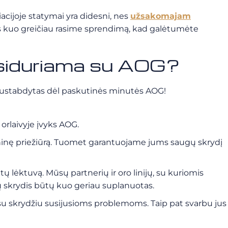
iacijoje statymai yra didesni, nes
užsakomajam
s kuo greičiau rasime sprendimą, kad galėtumėte
siduriama su AOG?
ti sustabdytas dėl paskutinės minutės AOG!
orlaivyje įvyks AOG.
chninę priežiūrą. Tuomet garantuojame jums saugų skrydį
tų lėktuvą. Mūsų partnerių ir oro linijų, su kuriomis
ų skrydis būtų kuo geriau suplanuotas.
su skrydžiu susijusioms problemoms. Taip pat svarbu jus