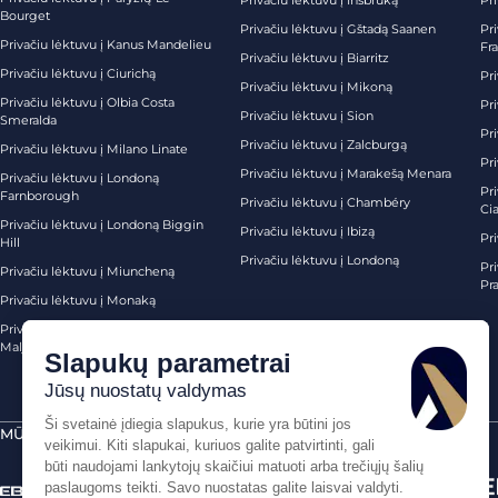
Privačiu lėktuvu į Insbruką
Pri
Bourget
Privačiu lėktuvu į Gštadą Saanen
Pri
Privačiu lėktuvu į Kanus Mandelieu
Fr
Privačiu lėktuvu į Biarritz
Privačiu lėktuvu į Ciurichą
Pri
Privačiu lėktuvu į Mikoną
Privačiu lėktuvu į Olbia Costa
Pri
Privačiu lėktuvu į Sion
Smeralda
Pri
Privačiu lėktuvu į Zalcburgą
Privačiu lėktuvu į Milano Linate
Pr
Privačiu lėktuvu į Marakešą Menara
Privačiu lėktuvu į Londoną
Pr
Farnborough
Privačiu lėktuvu į Chambéry
Ci
Privačiu lėktuvu į Londoną Biggin
Privačiu lėktuvu į Ibizą
Pr
Hill
Privačiu lėktuvu į Londoną
Pri
Privačiu lėktuvu į Miuncheną
Pra
Privačiu lėktuvu į Monaką
Privačiu lėktuvu į Palma de
Maljorką
MŪSŲ SERTIFIKATAI
SAUGŪS MOKĖJIMAI PER