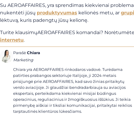
Su AEROAFFAIRES, yra sprendimas kiekvienai problemai. J
nukentėti jūsų
produktyvumas
kelionės metu, ar
grupi
lėktuvą, kuris padengtų jūsų kelionę.
Turite klausimųAEROAFFAIRES komandai? Norėtumėte užs
internetu
.
Parašė
Chiara
Marketing
Chiara yra AEROAFFAIRES rinkodaros vadovė. Turėdama
patirties prabangos sektoriuje Italijoje, ji 2024 metais
prisijungė prie AEROAFFAIRES, kad savo žinias pritaikytų
verslo aviacijoje. Ji glaudžiai bendradarbiauja su aviacijos
ekspertais, perteikdama kiekvienai misijai būdingus
operacinius, reguliacinius ir žmogiškuosius iššūkius. Ji teikia
pirmenybę aiškiai ir tiksliai komunikacijai, pritaikytai reiklios
tarptautinės klientūros lūkesčiams.