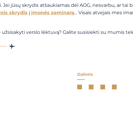
ei jūsų skrydis atšaukiamas dėl AOG, nesvarbu, ar tai b
nis skrydis
į
įmonės seminarą
… Visais atvejais mes ima
isakyti verslo lėktuvą? Galite susisiekti su mumis te
Dalintis