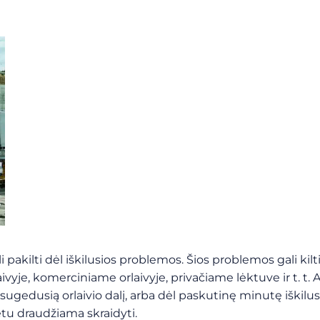
i pakilti dėl iškilusios problemos. Šios problemos gali kilti
rlaivyje, komerciniame orlaivyje, privačiame lėktuve ir t. t. A
ti sugedusią orlaivio dalį, arba dėl paskutinę minutę iškil
metu draudžiama skraidyti.