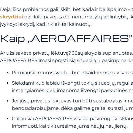
Deja, šios problemos gali iškilti bet kada ir be įspėjimo 
skrydžiui
gali kilti pavojus dėl nenumatytų aplinkybių
įvykdyti skrydį, kad ir kiek tai kainuotų.
Kaip „AEROAFFAIRES” r
Ar užsisakėte privatų lėktuvą? Jūsų skrydis suplanuotas,
AEROAFFAIRES imasi spręsti šią situaciją ir pasirūpina, k
Pirmiausia mums svarbu būti skaidriems su visais sa
Siekdami kuo labiau išvengti tokių situacijų, regu
ir stengiamės kiek įmanoma išvengti paskutinės 
Jei jūsų privatus lėktuvas turi būti sustabdytas ir n
bendradarbiaujame, dėka galime greitai surasti jum
Galiausiai AEROAFFAIRES visada pasirengusi išklau
informuoti, kai tik turėsime jums naujų naujienų.