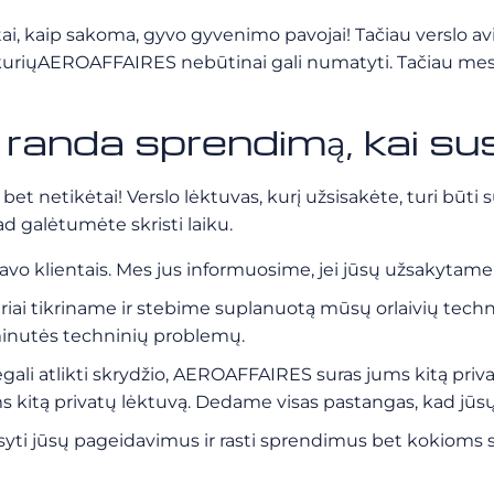
– tai, kaip sakoma, gyvo gyvenimo pavojai! Tačiau verslo av
, kuriųAEROAFFAIRES nebūtinai gali numatyti. Tačiau me
anda sprendimą, kai su
 bet netikėtai! Verslo lėktuvas, kurį užsisakėte, turi bū
ad galėtumėte skristi laiku.
vo klientais. Mes jus informuosime, jei jūsų užsakytame 
liariai tikriname ir stebime suplanuotą mūsų orlaivių te
minutės techninių problemų.
egali atlikti skrydžio, AEROAFFAIRES suras jums kitą priva
s kitą privatų lėktuvą. Dedame visas pastangas, kad jūs
syti jūsų pageidavimus ir rasti sprendimus bet kokioms 