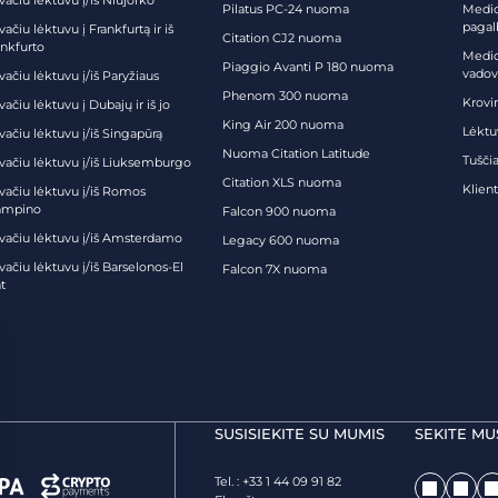
vačiu lėktuvu į/iš Niujorko
Pilatus PC-24 nuoma
Medici
pagal
vačiu lėktuvu į Frankfurtą ir iš
Citation CJ2 nuoma
ankfurto
Medic
Piaggio Avanti P 180 nuoma
vadov
vačiu lėktuvu į/iš Paryžiaus
Phenom 300 nuoma
Krovi
vačiu lėktuvu į Dubajų ir iš jo
King Air 200 nuoma
Lėktu
vačiu lėktuvu į/iš Singapūrą
Nuoma Citation Latitude
Tuščia
ivačiu lėktuvu į/iš Liuksemburgo
Citation XLS nuoma
Klien
ivačiu lėktuvu į/iš Romos
ampino
Falcon 900 nuoma
ivačiu lėktuvu į/iš Amsterdamo
Legacy 600 nuoma
vačiu lėktuvu į/iš Barselonos-El
Falcon 7X nuoma
t
SUSISIEKITE SU MUMIS
SEKITE MU
Tel. : +33 1 44 09 91 82