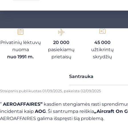
Privatinių lėktuvų
20 000
45 000
nuoma
pasiekiamų
užtikrintų
nuo 1991 m.
prietaisų
skrydžių
Santrauka
Straipsnis publikuotas
01/09/2025
, pakeista
02/09/2025
”
AEROAFFAIRES”
kasdien stengiamės rasti sprendimus sa
incidentai kaip
AOG
. Ši santrumpa reiškia
„Aircraft On G
AEROAFFAIRES galima išspręsti šią problemą.