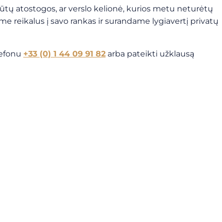
ūtų atostogos, ar verslo kelionė, kurios metu neturėtų
me reikalus į savo rankas ir surandame lygiavertį privatų
lefonu
+33 (0) 1 44 09 91 82
arba pateikti užklausą