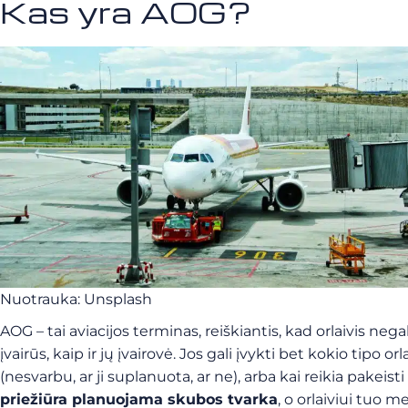
Kas yra AOG?
Nuotrauka: Unsplash
AOG – tai aviacijos terminas, reiškiantis, kad orlaivis negal
įvairūs, kaip ir jų įvairovė. Jos gali įvykti bet kokio tipo o
(nesvarbu, ar ji suplanuota, ar ne), arba kai reikia pakeis
priežiūra planuojama skubos tvarka
, o orlaiviui tuo 