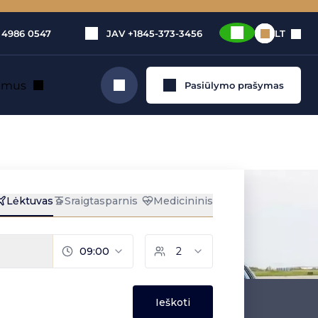
 4986 0547
JAV
+1845-373-3456
LT
e mus
Pasiūlymo prašymas
Ieškoti