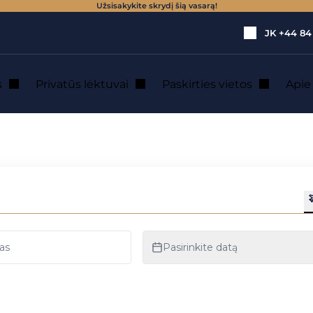
Užsisakykite skrydį šią vasarą!
JK
+44 84
s
Privatūs lėktuvai
Paskirties vietos
Api
G?
RES valdo AOG?