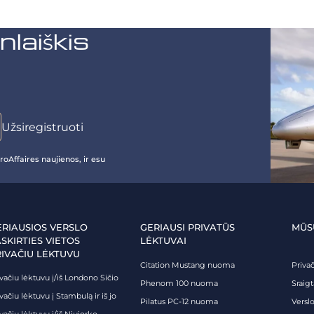
aiškis
oAffaires naujienos, ir esu
ERIAUSIOS VERSLO
GERIAUSI PRIVATŪS
MŪS
SKIRTIES VIETOS
LĖKTUVAI
RIVAČIU LĖKTUVU
Citation Mustang nuoma
Priva
vačiu lėktuvu į/iš Londono Sičio
Phenom 100 nuoma
Sraig
vačiu lėktuvu į Stambulą ir iš jo
Pilatus PC-12 nuoma
Verslo