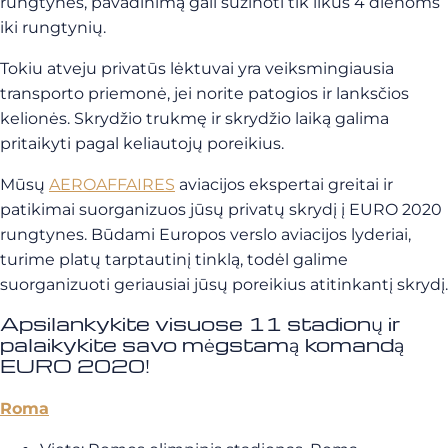
rungtynes, pavadinimą gali sužinoti tik likus 4 dienoms
iki rungtynių.
Tokiu atveju privatūs lėktuvai yra veiksmingiausia
transporto priemonė, jei norite patogios ir lanksčios
kelionės. Skrydžio trukmę ir skrydžio laiką galima
pritaikyti pagal keliautojų poreikius.
Mūsų
AEROAFFAIRES
aviacijos ekspertai greitai ir
patikimai suorganizuos jūsų privatų skrydį į EURO 2020
rungtynes. Būdami Europos verslo aviacijos lyderiai,
turime platų tarptautinį tinklą, todėl galime
suorganizuoti geriausiai jūsų poreikius atitinkantį skrydį.
Apsilankykite visuose 11 stadionų ir
palaikykite savo mėgstamą komandą
EURO 2020!
Roma