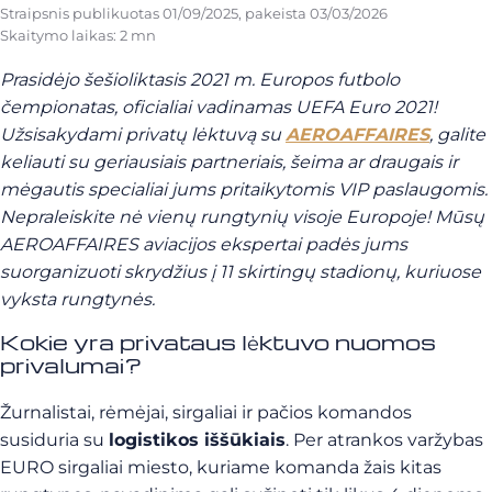
Straipsnis publikuotas
01/09/2025
, pakeista
03/03/2026
Skaitymo laikas: 2 mn
Prasidėjo šešioliktasis 2021 m. Europos futbolo
čempionatas, oficialiai vadinamas UEFA Euro 2021!
Užsisakydami privatų lėktuvą su
AEROAFFAIRES
, galite
keliauti su geriausiais partneriais, šeima ar draugais ir
mėgautis specialiai jums pritaikytomis VIP paslaugomis.
Nepraleiskite nė vienų rungtynių visoje Europoje! Mūsų
AEROAFFAIRES aviacijos ekspertai padės jums
suorganizuoti skrydžius į 11 skirtingų stadionų, kuriuose
vyksta rungtynės.
Kokie yra privataus lėktuvo nuomos
privalumai?
Žurnalistai, rėmėjai, sirgaliai ir pačios komandos
susiduria su
logistikos iššūkiais
. Per atrankos varžybas
EURO sirgaliai miesto, kuriame komanda žais kitas