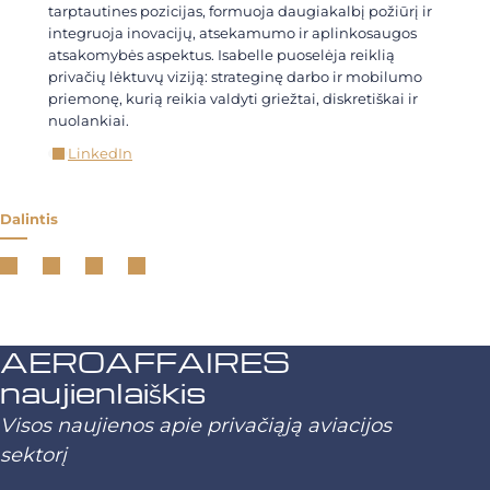
tarptautines pozicijas, formuoja daugiakalbį požiūrį ir
integruoja inovacijų, atsekamumo ir aplinkosaugos
atsakomybės aspektus. Isabelle puoselėja reiklią
privačių lėktuvų viziją: strateginę darbo ir mobilumo
priemonę, kurią reikia valdyti griežtai, diskretiškai ir
nuolankiai.
LinkedIn
Dalintis
AEROAFFAIRES
naujienlaiškis
Visos naujienos apie privačiąją aviacijos
sektorį