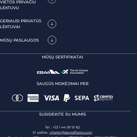
VIETOS PRIVAČIU
LĖKTUVU
GERIAUSI PRIVATŪS
LĖKTUVAI
MŪSŲ PASLAUGOS
MŪSŲ SERTIFIKATAI
SAUGŪS MOKĖJIMAI PER
SUSISIEKITE SU MUMIS
Tel. : +33 1 44 09 91 82
El. paštas :
charter@aeroaffaires.com