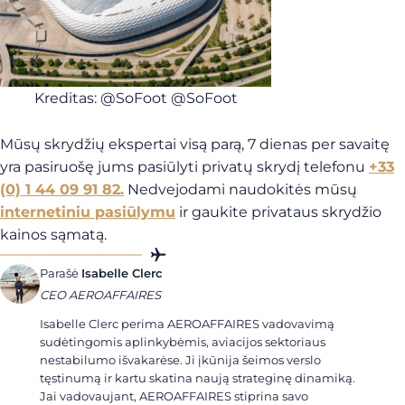
Kreditas: @SoFoot @SoFoot
Mūsų skrydžių ekspertai visą parą, 7 dienas per savaitę
yra pasiruošę jums pasiūlyti privatų skrydį telefonu
+33
(0) 1 44 09 91 82.
Nedvejodami naudokitės mūsų
internetiniu pasiūlymu
ir gaukite privataus skrydžio
kainos sąmatą.
Parašė
Isabelle Clerc
CEO AEROAFFAIRES
Isabelle Clerc perima AEROAFFAIRES vadovavimą
sudėtingomis aplinkybėmis, aviacijos sektoriaus
nestabilumo išvakarėse. Ji įkūnija šeimos verslo
tęstinumą ir kartu skatina naują strateginę dinamiką.
Jai vadovaujant, AEROAFFAIRES stiprina savo