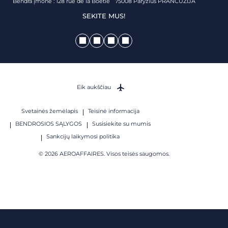
Bendra įmonė : 128 rue de la Boétie 75008 Paryžius PRANCŪZIJA
SEKITE MUS!
Eik aukščiau
Svetainės žemėlapis
Teisinė informacija
BENDROSIOS SĄLYGOS
Susisiekite su mumis
Sankcijų laikymosi politika
© 2026 AEROAFFAIRES. Visos teisės saugomos.