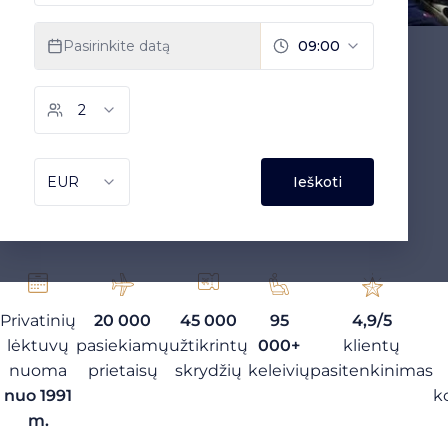
Privatinių
20 000
45 000
95
4,9/5
lėktuvų
pasiekiamų
užtikrintų
000+
klientų
nuoma
prietaisų
skrydžių
keleivių
pasitenkinimas
nuo 1991
k
m.