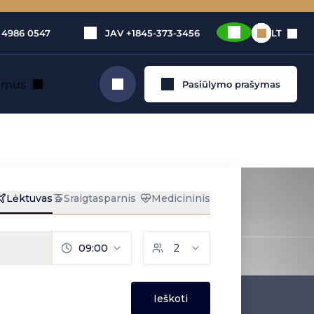
 4986 0547
JAV
+1845-373-3456
LT
e mus
Pasiūlymo prašymas
Ieškoti