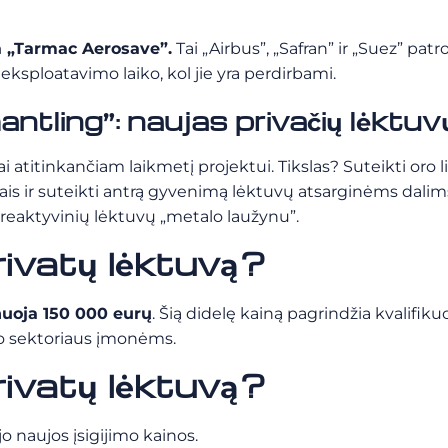
a „Tarmac Aerosave”.
Tai „Airbus”, „Safran” ir „Suez” p
eksploatavimo laiko, kol jie yra perdirbami.
tling”: naujas privačių lėktuvų
titinkančiam laikmetį projektui. Tikslas? Suteikti oro l
rtais ir suteikti antrą gyvenimą lėktuvų atsarginėms da
ų reaktyvinių lėktuvų „metalo laužynu”.
rivatų lėktuvą?
nuoja 150 000 eurų
. Šią didelę kainą pagrindžia kvalifi
mo sektoriaus įmonėms.
rivatų lėktuvą?
o naujos įsigijimo kainos.