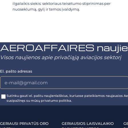
ilgalaikis siekis: sektoriaus teisėtumo stiprinimas per
nuoseklumą, gylį ir temos įvaldymą.
AEROAFFAIRES naujienl
Visos naujienos apie privačiąją aviacijos sektorį
El. pašto adresas
Sutinku gauti el. paštu naujienlaiškius, kuriuose pateikiamos naujausios Aer
susipažinęs su mūsų privatumo politika.
GERIAUSI PRIVATŪS ORO
GERIAUSIOS LAISVALAIKIO
G