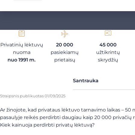
Privatinių lėktuvų
20 000
45 000
nuoma
pasiekiamų
užtikrintų
nuo 1991 m.
prietaisų
skrydžių
Santrauka
Straipsnis publikuotas
01/09/2025
Ar žinojote, kad privataus lėktuvo tarnavimo laikas – 50
pasaulyje reikės perdirbti daugiau kaip 20 000 privačių 
Kiek kainuoja perdirbti privatų lėktuvą?