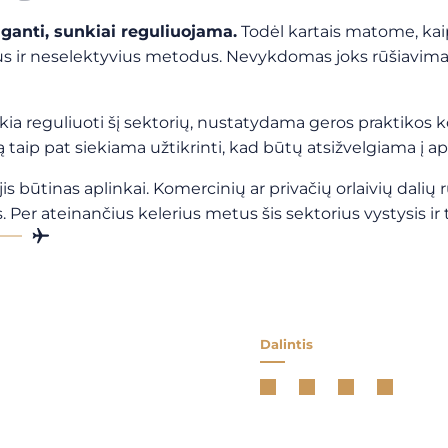
uganti, sunkiai reguliuojama.
Todėl kartais matome, kaip
ir neselektyvius metodus. Nevykdomas joks rūšiavimas ar 
kia reguliuoti šį sektorių, nustatydama geros praktikos 
 taip pat siekiama užtikrinti, kad būtų atsižvelgiama į a
 jis būtinas aplinkai. Komercinių ar privačių orlaivių dal
Per ateinančius kelerius metus šis sektorius vystysis ir 
Dalintis