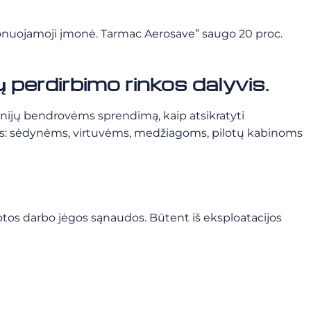
atronuojamoji įmonė. Tarmac Aerosave” saugo 20 proc.
 perdirbimo rinkos dalyvis.
inijų bendrovėms sprendimą, kaip atsikratyti
lims: sėdynėms, virtuvėms, medžiagoms, pilotų kabinoms
kuotos darbo jėgos sąnaudos. Būtent iš eksploatacijos