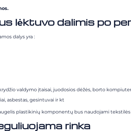
nos.
us lėktuvo dalimis po pe
mos dalys yra :
skrydžio valdymo įtaisai, juodosios dėžės, borto kompiuteri
i, asbestas, gesintuvai ir kt
. Daugelis plastikinių komponentų bus naudojami tekstilė
reguliuojama rinka