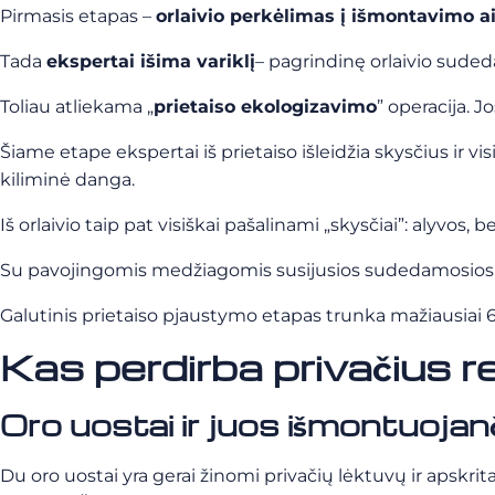
Pirmasis etapas –
orlaivio perkėlimas į išmontavimo a
Tada
ekspertai išima variklį
– pagrindinę orlaivio sudeda
Toliau atliekama „
prietaiso ekologizavimo
” operacija. 
Šiame etape ekspertai iš prietaiso išleidžia skysčius ir vi
kiliminė danga.
Iš orlaivio taip pat visiškai pašalinami „skysčiai”: alyvos, 
Su pavojingomis medžiagomis susijusios sudedamosios da
Galutinis prietaiso pjaustymo etapas trunka mažiausiai 6
Kas perdirba privačius 
Oro uostai ir juos išmontuojan
Du oro uostai yra gerai žinomi privačių lėktuvų ir apskri