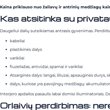
Kaina priklauso nuo žaliavų ir antrinių medžiagų kai
Kas atsitinka su privata
Daugeliui dalių suteikiamas antrasis gyvenimas. Perdirba
kabeliai
plastikinės dalys
varikliai
fiuzeliažas, antvožai, sparnai ir varikliai
Atsarginės dalys: langai, šliuzai, apsauginės durys, 
dalys, kuriose yra pavojingų medžiagų: akumuliatoria
Interjero apdailos pasaulis labai domisi iliuminatoriais
Orlaivių perdirbimas: ne