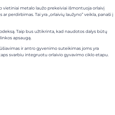
 vietiniai metalo laužo prekeiviai išmontuoja orlaivį
perdirbimas. Tai yra „orlaivių laužyno” veikla, panaši į
kodeksą. Taip bus užtikrinta, kad naudotos dalys būtų
plinkos apsaugą.
ių rūšiavimas ir antro gyvenimo suteikimas joms yra
taps svarbiu integruotu orlaivio gyvavimo ciklo etapu.