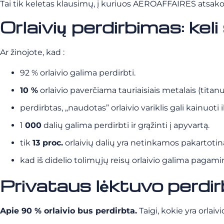
Tai tik keletas klausimų, į kuriuos AEROAFFAIRES atsako
Orlaivių perdirbimas: keli 
Ar žinojote, kad :
92 % orlaivio galima perdirbti.
10 %
orlaivio paverčiama tauriaisiais metalais (titanu
perdirbtas, „naudotas” orlaivio variklis gali kainuoti 
1
000
dalių galima perdirbti ir grąžinti į apyvartą.
tik
13 proc.
orlaivių dalių yra netinkamos pakartotina
kad iš didelio tolimųjų reisų orlaivio galima pagamin
Privataus lėktuvo perdirb
Apie 90 % orlaivio bus perdirbta.
Taigi, kokie yra orlai