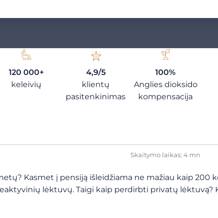
120 000+
4,9/5
100%
keleivių
klientų
Anglies dioksido
pasitenkinimas
kompensacija
Skaitymo laikas: 4 mn
 metų? Kasmet į pensiją išleidžiama ne mažiau kaip 200 k
reaktyvinių lėktuvų. Taigi kaip perdirbti privatų lėktuvą