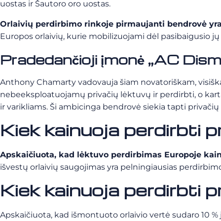
uostas ir Šautoro oro uostas.
Orlaivių perdirbimo rinkoje pirmaujanti bendrovė yr
Europos orlaivių, kurie mobilizuojami dėl pasibaigusio jų 
Pradedančioji įmonė „AC Disman
Anthony Chamarty vadovauja šiam novatoriškam, visiškai a
nebeeksploatuojamų privačių lėktuvų ir perdirbti, o ka
ir varikliams. Ši ambicinga bendrovė siekia tapti privači
Kiek kainuoja perdirbti p
Apskaičiuota, kad lėktuvo perdirbimas Europoje kai
išvestų orlaivių saugojimas yra pelningiausias perdirbi
Kiek kainuoja perdirbti p
Apskaičiuota, kad išmontuoto orlaivio vertė sudaro 10 % j