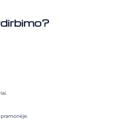
rdirbimo?
ai.
s pramonėje.