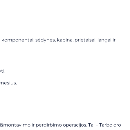
o komponentai: sėdynės, kabina, prietaisai, langai ir
ti.
ėnesius.
 išmontavimo ir perdirbimo operacijos. Tai – Tarbo oro