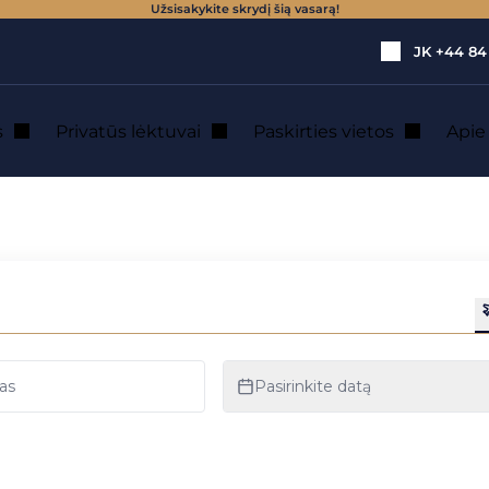
Užsisakykite skrydį šią vasarą!
JK
+44 84
s
Privatūs lėktuvai
Paskirties vietos
Api
vatų lėktuvą?