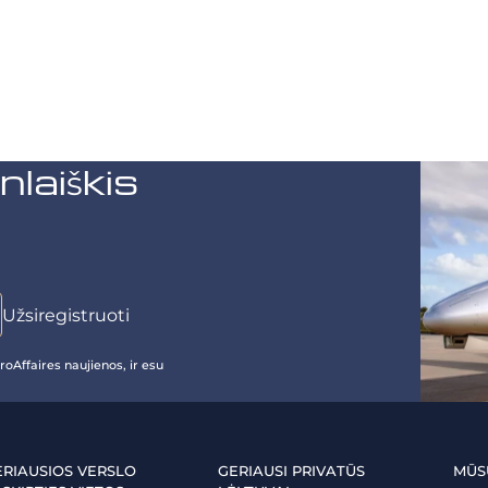
aiškis
oAffaires naujienos, ir esu
ERIAUSIOS VERSLO
GERIAUSI PRIVATŪS
MŪS