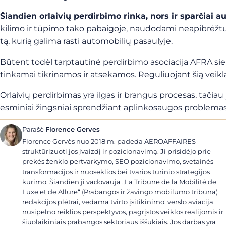
Šiandien orlaivių perdirbimo rinka, nors ir sparčiai a
kilimo ir tūpimo tako pabaigoje, naudodami neapibrėžtus 
tą, kurią galima rasti automobilių pasaulyje.
Būtent todėl tarptautinė perdirbimo asociacija AFRA sie
tinkamai tikrinamos ir atsekamos. Reguliuojant šią veiklą
Orlaivių perdirbimas yra ilgas ir brangus procesas, tačiau
esminiai žingsniai sprendžiant aplinkosaugos problemas. 
Parašė
Florence Gerves
Florence Gervès nuo 2018 m. padeda AEROAFFAIRES
struktūrizuoti jos įvaizdį ir pozicionavimą. Ji prisidėjo prie
prekės ženklo pertvarkymo, SEO pozicionavimo, svetainės
transformacijos ir nuoseklios bei tvarios turinio strategijos
kūrimo. Šiandien ji vadovauja „La Tribune de la Mobilité de
Luxe et de Allure“ (Prabangos ir žavingo mobilumo tribūna)
redakcijos plėtrai, vedama tvirto įsitikinimo: verslo aviacija
nusipelno reiklios perspektyvos, pagrįstos veiklos realijomis ir
šiuolaikiniais prabangos sektoriaus iššūkiais. Jos darbas yra