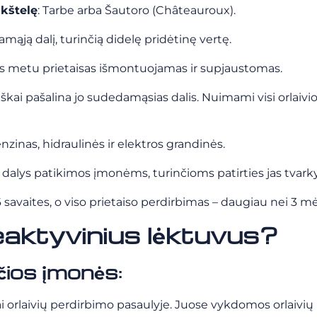
ikštelę
: Tarbe arba Šautoro (Châteauroux).
mąją dalį, turinčią didelę pridėtinę vertę.
Jos metu prietaisas išmontuojamas ir supjaustomas.
siškai pašalina jo sudedamąsias dalis. Nuimami visi orlaivi
benzinas, hidraulinės ir elektros grandinės.
lys patikimos įmonėms, turinčioms patirties jas tvarky
 savaites, o viso prietaiso perdirbimas – daugiau nei 3 m
reaktyvinius lėktuvus?
čios įmonės:
tai orlaivių perdirbimo pasaulyje. Juose vykdomos orlaivių