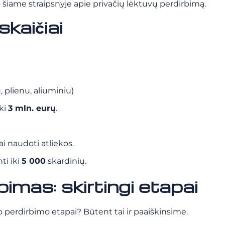
 šiame straipsnyje apie privačių lėktuvų perdirbimą.
skaičiai
, plienu, aliuminiu)
iki
3 mln. eurų
.
i naudoti atliekos.
ti iki
5 000
skardinių.
imas: skirtingi etapai
vio perdirbimo etapai? Būtent tai ir paaiškinsime.