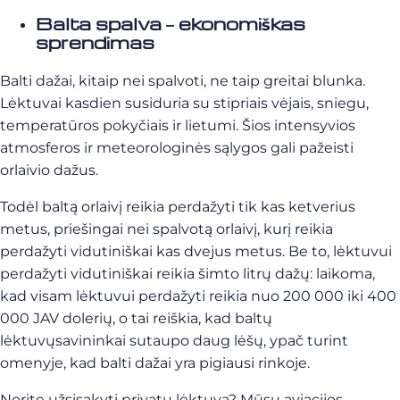
Balta spalva – ekonomiškas
sprendimas
Balti dažai, kitaip nei spalvoti, ne taip greitai blunka.
Lėktuvai kasdien susiduria su stipriais vėjais, sniegu,
temperatūros pokyčiais ir lietumi. Šios intensyvios
atmosferos ir meteorologinės sąlygos gali pažeisti
orlaivio dažus.
Todėl baltą orlaivį reikia perdažyti tik kas ketverius
metus, priešingai nei spalvotą orlaivį, kurį reikia
perdažyti vidutiniškai kas dvejus metus. Be to, lėktuvui
perdažyti vidutiniškai reikia šimto litrų dažų: laikoma,
kad visam lėktuvui perdažyti reikia nuo 200 000 iki 400
000 JAV dolerių, o tai reiškia, kad
baltų
lėktuvų
savininkai
sutaupo daug lėšų, ypač turint
omenyje, kad balti dažai yra pigiausi rinkoje.
Norite užsisakyti privatų lėktuvą? Mūsų aviacijos