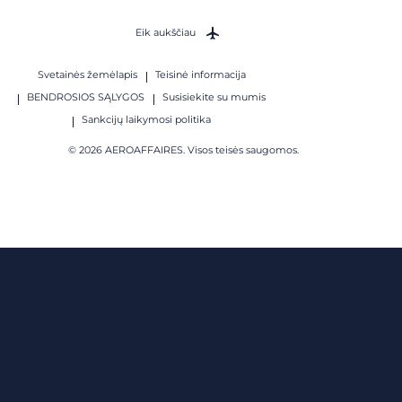
Eik aukščiau
Svetainės žemėlapis
Teisinė informacija
BENDROSIOS SĄLYGOS
Susisiekite su mumis
Sankcijų laikymosi politika
© 2026 AEROAFFAIRES. Visos teisės saugomos.