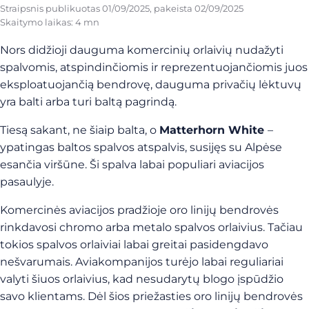
Straipsnis publikuotas
01/09/2025
, pakeista
02/09/2025
Skaitymo laikas: 4 mn
Nors didžioji dauguma komercinių orlaivių nudažyti
spalvomis, atspindinčiomis ir reprezentuojančiomis juos
eksploatuojančią bendrovę, dauguma privačių lėktuvų
yra balti arba turi baltą pagrindą.
Tiesą sakant, ne šiaip balta, o
Matterhorn White
–
ypatingas baltos spalvos atspalvis, susijęs su Alpėse
esančia viršūne. Ši spalva labai populiari aviacijos
pasaulyje.
Komercinės aviacijos pradžioje oro linijų bendrovės
rinkdavosi chromo arba metalo spalvos orlaivius. Tačiau
tokios spalvos orlaiviai labai greitai pasidengdavo
nešvarumais. Aviakompanijos turėjo labai reguliariai
valyti šiuos orlaivius, kad nesudarytų blogo įspūdžio
savo klientams. Dėl šios priežasties oro linijų bendrovės