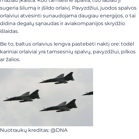
mažiau įkaista. Kuo tamsesnė spalva, tuo labiau ji
sugeria šilumą ir įšildo orlaivį. Pavyzdžiui, juodos spalvos
orlaiviui atvėsinti sunaudojama daugiau energijos, o tai
didina degalų sąnaudas ir aviakompanijos skrydžio
išlaidas.
Be to, baltus orlaivius lengva pastebėti naktį ore: todėl
kariniai orlaiviai yra tamsesnių spalvų, pavyzdžiui, pilkos
ar žalios.
Nuotraukų kreditas: @DNA