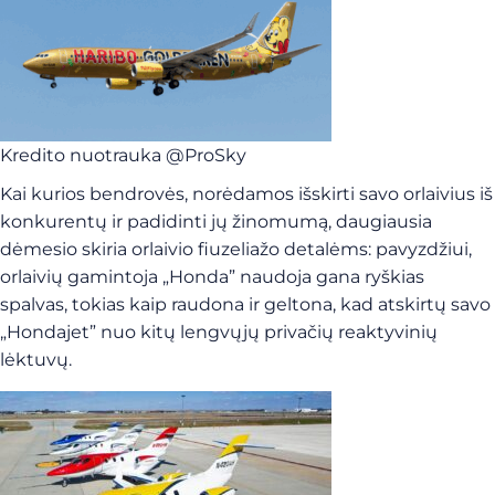
Kredito nuotrauka @ProSky
Kai kurios bendrovės, norėdamos išskirti savo orlaivius iš
konkurentų ir padidinti jų žinomumą, daugiausia
dėmesio skiria orlaivio fiuzeliažo detalėms: pavyzdžiui,
orlaivių gamintoja „Honda” naudoja gana ryškias
spalvas, tokias kaip raudona ir geltona, kad atskirtų savo
„Hondajet” nuo kitų lengvųjų privačių reaktyvinių
lėktuvų.