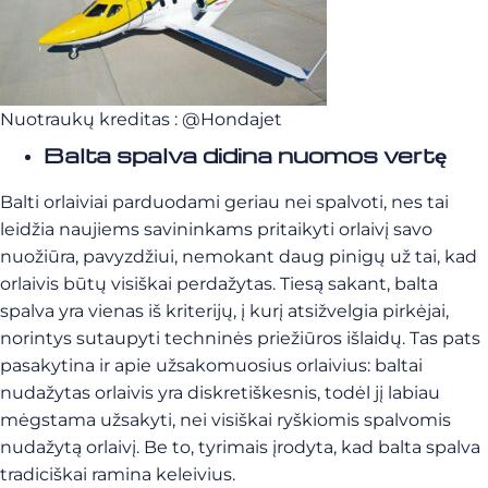
Nuotraukų kreditas : @Hondajet
Balta spalva didina nuomos vertę
Balti orlaiviai parduodami geriau nei spalvoti, nes tai
leidžia naujiems savininkams pritaikyti orlaivį savo
nuožiūra, pavyzdžiui, nemokant daug pinigų už tai, kad
orlaivis būtų visiškai perdažytas. Tiesą sakant, balta
spalva yra vienas iš kriterijų, į kurį atsižvelgia pirkėjai,
norintys sutaupyti techninės priežiūros išlaidų. Tas pats
pasakytina ir apie užsakomuosius orlaivius: baltai
nudažytas orlaivis yra diskretiškesnis, todėl jį labiau
mėgstama užsakyti, nei visiškai ryškiomis spalvomis
nudažytą orlaivį. Be to, tyrimais įrodyta, kad balta spalva
tradiciškai ramina keleivius.