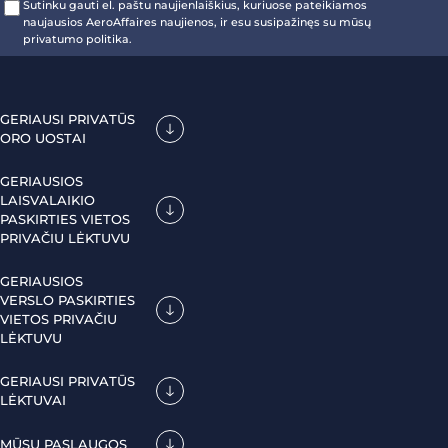
Sutinku gauti el. paštu naujienlaiškius, kuriuose pateikiamos
naujausios AeroAffaires naujienos, ir esu susipažinęs su mūsų
privatumo politika.
GERIAUSI PRIVATŪS
ORO UOSTAI
GERIAUSIOS
LAISVALAIKIO
PASKIRTIES VIETOS
PRIVAČIU LĖKTUVU
GERIAUSIOS
VERSLO PASKIRTIES
VIETOS PRIVAČIU
LĖKTUVU
GERIAUSI PRIVATŪS
LĖKTUVAI
MŪSŲ PASLAUGOS