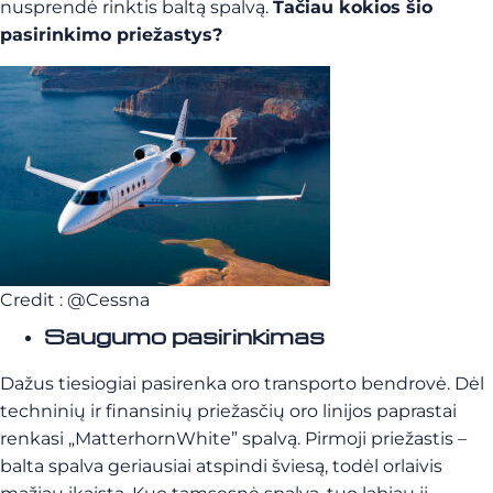
nusprendė rinktis baltą spalvą.
Tačiau kokios šio
pasirinkimo priežastys?
Credit : @Cessna
Saugumo pasirinkimas
Dažus tiesiogiai pasirenka oro transporto bendrovė. Dėl
techninių ir finansinių priežasčių oro linijos paprastai
renkasi
„Matterhorn
White” spalvą.
Pirmoji priežastis –
balta spalva
geriausiai atspindi šviesą, todėl orlaivis