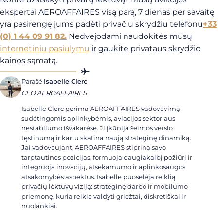
ekspertai AEROAFFAIRES visą parą, 7 dienas per savaitę
yra pasirengę jums padėti privačiu skrydžiu telefonu
+33
(0) 1 44 09 91 82.
Nedvejodami naudokitės mūsų
internetiniu pasiūlymu
ir gaukite privataus skrydžio
kainos sąmatą.
Parašė
Isabelle Clerc
CEO AEROAFFAIRES
Isabelle Clerc perima AEROAFFAIRES vadovavimą
sudėtingomis aplinkybėmis, aviacijos sektoriaus
nestabilumo išvakarėse. Ji įkūnija šeimos verslo
tęstinumą ir kartu skatina naują strateginę dinamiką.
Jai vadovaujant, AEROAFFAIRES stiprina savo
tarptautines pozicijas, formuoja daugiakalbį požiūrį ir
integruoja inovacijų, atsekamumo ir aplinkosaugos
atsakomybės aspektus. Isabelle puoselėja reiklią
privačių lėktuvų viziją: strateginę darbo ir mobilumo
priemonę, kurią reikia valdyti griežtai, diskretiškai ir
nuolankiai.