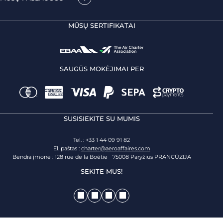
MŪSŲ SERTIFIKATAI
SAUGŪS MOKĖJIMAI PER
SUSISIEKITE SU MUMIS
Tel. : +33 1 44 09 91 82
El. paštas :
charter@aeroaffaires.com
Bendra įmonė : 128 rue de la Boétie 75008 Paryžius PRANCŪZIJA
SEKITE MUS!