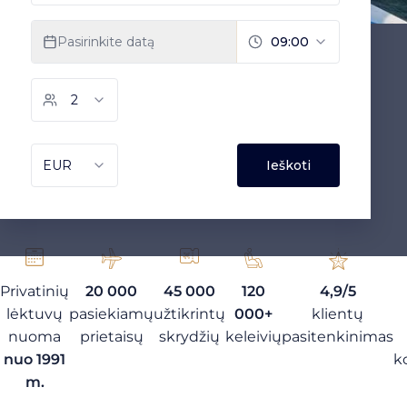
Privatinių
20 000
45 000
120
4,9/5
lėktuvų
pasiekiamų
užtikrintų
000+
klientų
nuoma
prietaisų
skrydžių
keleivių
pasitenkinimas
nuo 1991
k
m.