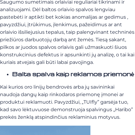
Saugumo sumetimais orlaiviai reguliariai tikrinami ir
analizuojami. Dėl baltos orlaivio spalvos lengviau
pastebėti ir aptikti bet kokias anomalijas ar gedimus
,
pavyzdžiui, įtrūkimus, įlenkimus, pažeidimus ar ant
orlaivio išsiliejusius tepalus, taip palengvinant techninės
priežiūros darbuotojų darbą ant žemės. Tiesą sakant,
pilkos ar juodos spalvos orlaivis gali užmaskuoti šiuos
konstrukcinius defektus ir apsunkinti jų analizę, o tai kai
kuriais atvejais gali būti labai pavojinga.
Balta spalva kaip reklamos priemonė
Kai kurios oro linijų bendrovės arba jų savininkai
naudoja dangų kaip rinkodaros priemonę įmonei ar
produktui reklamuoti. Pavyzdžiui, „TUIfly” garsėja tuo,
kad savo lėktuvuose demonstruoja spalvingus „Haribo”
prekės ženklą atspindinčius reklaminius motyvus.