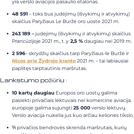
yra verslo aviacijos pasaulio etalonas.
48 591
– toks bus judėjimų (išvykimų ir atvykimų)
skaičius Paryžiaus Le Buržė oro uoste 2021 m.
243 189 –
judėjimų (išvykimų ir atvykimų) skaičius
Prancūzijoje 2021 m., t. y.
2,5 %
daugiau nei 2019 m.
2 596
– skrydžių skaičius tarp Paryžiaus-le Buržė ir
Nicos prie Žydrojo kranto
2021 m. – tai labiausiai
paplitęs tarptautinis maršrutas.
Lankstumo požiūriu :
10 kartų daugiau
Europos oro uostų galima
pasiekti privačiais lėktuvais nei komercine aviacija.
europoje galima sujungti
25 000
verslo lėktuvų.
Verslo aviacija nukelia jus kuo arčiau kelionės tikslo.
⅔
privačios bendrovės skrenda maršrutais, kurių