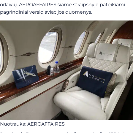
orlaivių. AEROAFFAIRES šiame straipsnyje pateikiami
pagrindiniai verslo aviacijos duomenys.
Nuotrauka: AEROAFFAIRES