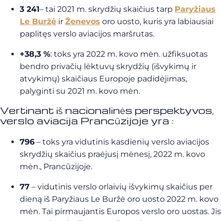
3 241
– tai 2021 m. skrydžių skaičius tarp
Paryžiaus
Le Buržė
ir
Ženevos
oro uosto, kuris yra labiausiai
paplitęs verslo aviacijos maršrutas.
+38,3 %
: toks yra 2022 m. kovo mėn. užfiksuotas
bendro privačių lėktuvų skrydžių (išvykimų ir
atvykimų) skaičiaus Europoje padidėjimas,
palyginti su 2021 m. kovo mėn.
Vertinant iš nacionalinės perspektyvos,
verslo aviacija Prancūzijoje yra :
796
– toks yra vidutinis kasdienių verslo aviacijos
skrydžių skaičius praėjusį mėnesį, 2022 m. kovo
mėn., Prancūzijoje.
77
– vidutinis verslo orlaivių išvykimų skaičius per
dieną iš Paryžiaus Le Buržė oro uosto 2022 m. kovo
mėn. Tai pirmaujantis Europos verslo oro uostas. Jis