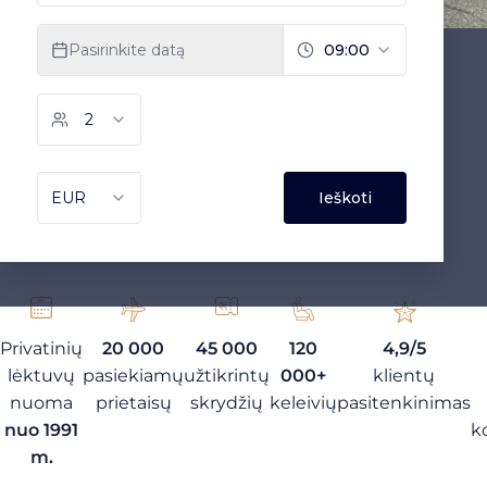
Privatinių
20 000
45 000
120
4,9/5
lėktuvų
pasiekiamų
užtikrintų
000+
klientų
nuoma
prietaisų
skrydžių
keleivių
pasitenkinimas
nuo 1991
k
m.