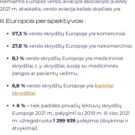
Remiantis Europos verslo aviacijos asociacijos (EBAA)
2021 m. ataskaita, verslo aviacija keliais skaičiais yra :
Iš Europos perspektyvos :
57,3 %
verslo skrydžių Europoje yra komerciniai.
27,8 %
verslo skrydžių Europoje yra nekomerciniai.
8,1 %
verslo skrydžių Europoje yra medicininiai
skrydžiai, t. y. skrydžiai, susiję su medicininės
įrangos ar pacientų vežimu.
6,8 %
verslo skrydžių Europoje yra
kariniai
skrydžiai
.
+ 6 % –
tiek padidės privačių lėktuvų skrydžių
Europoje 2021 m., palyginti su 2019 m. Iš viso 2021
m. užregistruota
1 299 939
judėjimai (išvykimai ir
atvykimai).