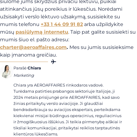
siūlome jums skrydžius privačiu lėktuvu, puikiai
atitinkančius jūsų poreikius ir lūkesčius. Norėdami
užsisakyti verslo lėktuvo užsakymą, susisiekite su
mumis telefonu
+33 1 44 09 91 82
arba užpildykite
mūsų
pasiūlymą internetu
. Taip pat galite susisiekti su
mumis šiuo el. pašto adresu:
charter@aeroaffaires.com
.
Mes su jumis susisieksime
kaip įmanoma greičiau.
Parašė
Chiara
Marketing
Chiara yra AEROAFFAIRES rinkodaros vadovė.
Turėdama patirties prabangos sektoriuje Italijoje, ji
2024 metais prisijungė prie AEROAFFAIRES, kad savo
žinias pritaikytų verslo aviacijoje. Ji glaudžiai
bendradarbiauja su aviacijos ekspertais, perteikdama
kiekvienai misijai būdingus operacinius, reguliacinius
ir žmogiškuosius iššūkius. Ji teikia pirmenybę aiškiai ir
tiksliai komunikacijai, pritaikytai reiklios tarptautinės
klientūros lūkesčiams.