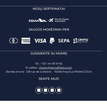
MŪSŲ SERTIFIKATAI
SAUGŪS MOKĖJIMAI PER
SUSISIEKITE SU MUMIS
Tel. : +33 1 44 09 91 82
El. paštas :
charter@aeroaffaires.com
Bendra įmonė : 128 rue de la Boétie 75008 Paryžius PRANCŪZIJA
SEKITE MUS!