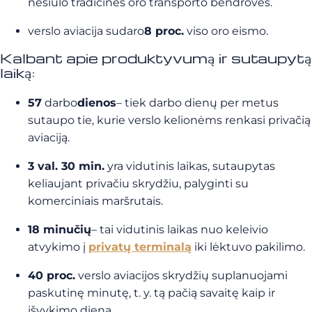
nesiūlo tradicinės oro transporto bendrovės.
verslo aviacija sudaro
8 proc.
viso oro eismo.
Kalbant apie produktyvumą ir sutaupytą
laiką:
57
darbo
dienos
– tiek darbo dienų per metus
sutaupo tie, kurie verslo kelionėms renkasi privačią
aviaciją.
3 val. 30 min.
yra vidutinis laikas, sutaupytas
keliaujant privačiu skrydžiu, palyginti su
komerciniais maršrutais.
18 minučių
– tai vidutinis laikas nuo keleivio
atvykimo į
privatų terminalą
iki lėktuvo pakilimo.
40 proc.
verslo aviacijos skrydžių suplanuojami
paskutinę minutę, t. y. tą pačią savaitę kaip ir
išvykimo diena.