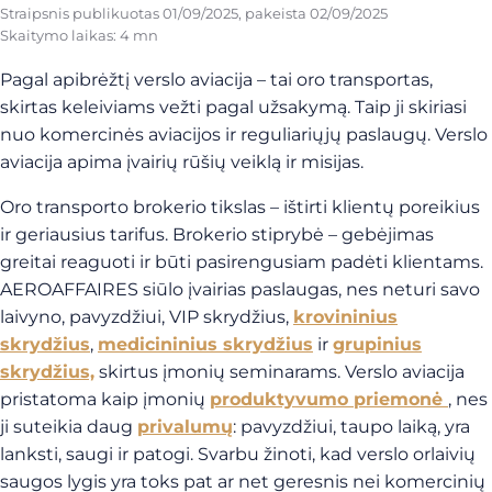
Straipsnis publikuotas
01/09/2025
, pakeista
02/09/2025
Skaitymo laikas: 4 mn
Pagal apibrėžtį verslo aviacija – tai oro transportas,
skirtas keleiviams vežti pagal užsakymą. Taip ji skiriasi
nuo komercinės aviacijos ir reguliariųjų paslaugų. Verslo
aviacija apima įvairių rūšių veiklą ir misijas.
Oro transporto brokerio tikslas – ištirti klientų poreikius
ir geriausius tarifus. Brokerio stiprybė – gebėjimas
greitai reaguoti ir būti pasirengusiam padėti klientams.
AEROAFFAIRES siūlo įvairias paslaugas, nes neturi savo
laivyno, pavyzdžiui, VIP skrydžius,
krovininius
skrydžius
,
medicininius skrydžius
ir
grupinius
skrydžius,
skirtus įmonių seminarams. Verslo aviacija
pristatoma kaip įmonių
produktyvumo priemonė
, nes
ji suteikia daug
privalumų
: pavyzdžiui, taupo laiką, yra
lanksti, saugi ir patogi. Svarbu žinoti, kad verslo orlaivių
saugos lygis yra toks pat ar net geresnis nei komercinių