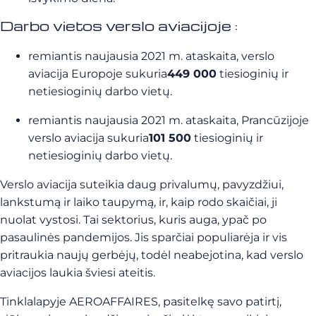
Darbo vietos verslo aviacijoje :
remiantis naujausia 2021 m. ataskaita, verslo
aviacija Europoje sukuria
449 000
tiesioginių ir
netiesioginių darbo vietų.
remiantis naujausia 2021 m. ataskaita, Prancūzijoje
verslo aviacija sukuria
101 500
tiesioginių ir
netiesioginių darbo vietų.
Verslo aviacija suteikia daug privalumų, pavyzdžiui,
lankstumą ir laiko taupymą, ir, kaip rodo skaičiai, ji
nuolat vystosi. Tai sektorius, kuris auga, ypač po
pasaulinės pandemijos. Jis sparčiai populiarėja ir vis
pritraukia naujų gerbėjų, todėl neabejotina, kad verslo
aviacijos laukia šviesi ateitis.
Tinklalapyje AEROAFFAIRES, pasitelkę savo patirtį,