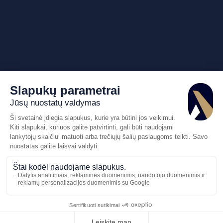
Pasiūlymo
Skambinkite
mums