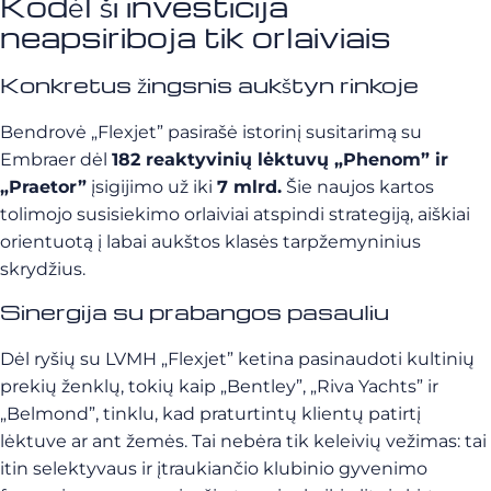
Kodėl ši investicija
neapsiriboja tik orlaiviais
Konkretus žingsnis aukštyn rinkoje
Bendrovė „Flexjet” pasirašė istorinį susitarimą su
Embraer dėl
182 reaktyvinių lėktuvų „Phenom” ir
„Praetor”
įsigijimo už iki
7 mlrd.
Šie naujos kartos
tolimojo susisiekimo orlaiviai atspindi strategiją, aiškiai
orientuotą į labai aukštos klasės tarpžemyninius
skrydžius.
Sinergija su prabangos pasauliu
Dėl ryšių su LVMH „Flexjet” ketina pasinaudoti kultinių
prekių ženklų, tokių kaip „Bentley”, „Riva Yachts” ir
„Belmond”, tinklu, kad praturtintų klientų patirtį
lėktuve ar ant žemės. Tai nebėra tik keleivių vežimas: tai
itin selektyvaus ir įtraukiančio klubinio gyvenimo