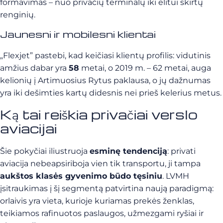
formavimas – nuo privačių terminalų iki elitui skirtų
renginių.
Jaunesni ir mobilesni klientai
„Flexjet” pastebi, kad keičiasi klientų profilis: vidutinis
amžius dabar yra
58
metai, o 2019 m. – 62 metai, auga
kelionių į Artimuosius Rytus paklausa, o jų dažnumas
yra iki dešimties kartų didesnis nei prieš kelerius metus.
Ką tai reiškia privačiai verslo
aviacijai
Šie pokyčiai iliustruoja
esminę tendenciją
: privati
aviacija nebeapsiriboja vien tik transportu, ji tampa
aukštos klasės gyvenimo būdo tęsiniu
. LVMH
įsitraukimas į šį segmentą patvirtina naują paradigmą:
orlaivis yra vieta, kurioje kuriamas prekės ženklas,
teikiamos rafinuotos paslaugos, užmezgami ryšiai ir