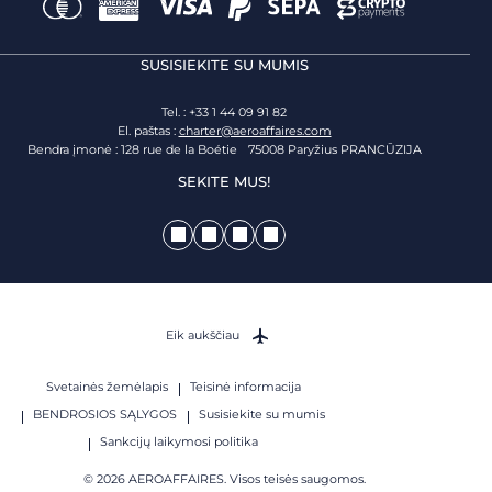
SUSISIEKITE SU MUMIS
Tel. : +33 1 44 09 91 82
El. paštas :
charter@aeroaffaires.com
Bendra įmonė : 128 rue de la Boétie 75008 Paryžius PRANCŪZIJA
SEKITE MUS!
Eik aukščiau
Svetainės žemėlapis
Teisinė informacija
BENDROSIOS SĄLYGOS
Susisiekite su mumis
Sankcijų laikymosi politika
© 2026 AEROAFFAIRES. Visos teisės saugomos.