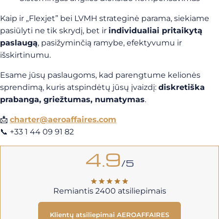
Kaip ir „Flexjet” bei LVMH strateginė parama, siekiame
pasiūlyti ne tik skrydį, bet ir
individualiai pritaikytą
paslaugą
, pasižyminčią ramybe, efektyvumu ir
išskirtinumu.
Esame jūsų paslaugoms, kad parengtume kelionės
sprendimą, kuris atspindėtų jūsų įvaizdį:
diskretiška
prabanga, griežtumas, numatymas
.
📩
charter@aeroaffaires.com
📞 +33 1 44 09 91 82
4.9
/5
Remiantis 2400 atsiliepimais
Klientų atsiliepimai AEROAFFAIRES