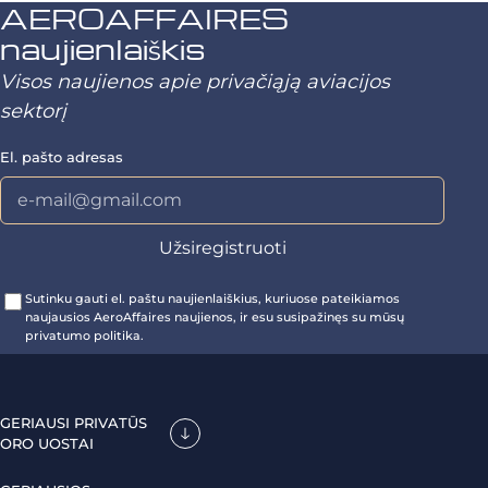
AEROAFFAIRES
naujienlaiškis
Visos naujienos apie privačiąją aviacijos
sektorį
El. pašto adresas
Sutinku gauti el. paštu naujienlaiškius, kuriuose pateikiamos
naujausios AeroAffaires naujienos, ir esu susipažinęs su mūsų
privatumo politika.
GERIAUSI PRIVATŪS
ORO UOSTAI