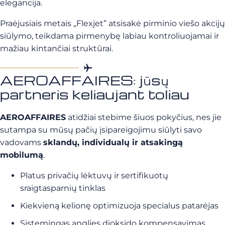
elegancija.
Praėjusiais metais „Flexjet” atsisakė pirminio viešo akcijų
siūlymo, teikdama pirmenybę labiau kontroliuojamai ir
mažiau kintančiai struktūrai.
AEROAFFAIRES: jūsų
partneris keliaujant toliau
AEROAFFAIRES
atidžiai stebime šiuos pokyčius, nes jie
sutampa su mūsų pačių įsipareigojimu siūlyti savo
vadovams
sklandų, individualų ir atsakingą
mobilumą
.
Platus privačių lėktuvų ir sertifikuotų
sraigtasparnių tinklas
Kiekvieną kelionę optimizuoja specialus patarėjas
Sistemingas anglies dioksido kompensavimas