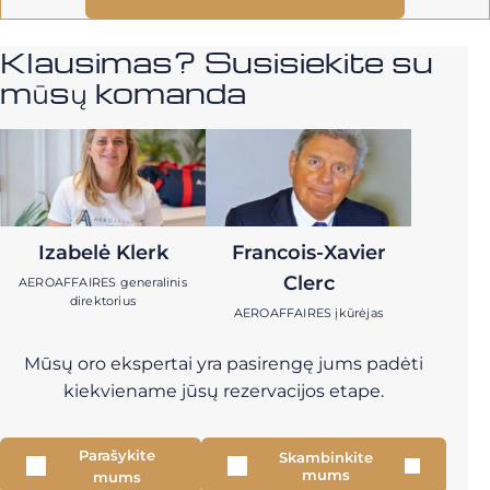
Klausimas? Susisiekite su
mūsų komanda
Izabelė Klerk
Francois-Xavier
Clerc
AEROAFFAIRES generalinis
direktorius
AEROAFFAIRES įkūrėjas
Mūsų oro ekspertai yra pasirengę jums padėti
kiekviename jūsų rezervacijos etape.
Parašykite
Skambinkite
mums
mums