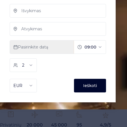
Privatinių
20 000
45 000
95
4,9/5