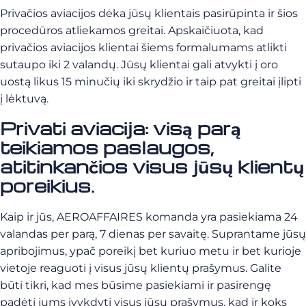
Privačios aviacijos dėka jūsų klientais pasirūpinta ir šios
procedūros atliekamos greitai. Apskaičiuota, kad
privačios aviacijos klientai šiems formalumams atlikti
sutaupo iki 2 valandų. Jūsų klientai gali atvykti į oro
uostą likus 15 minučių iki skrydžio ir taip pat greitai įlipti
į lėktuvą.
Privati aviacija: visą parą
teikiamos paslaugos,
atitinkančios visus jūsų klientų
poreikius.
Kaip ir jūs, AEROAFFAIRES komanda yra pasiekiama 24
valandas per parą, 7 dienas per savaitę. Suprantame jūsų
apribojimus, ypač poreikį bet kuriuo metu ir bet kurioje
vietoje reaguoti į visus jūsų klientų prašymus. Galite
būti tikri, kad mes būsime pasiekiami ir pasirengę
padėti jums įvykdyti visus jūsų prašymus, kad ir koks