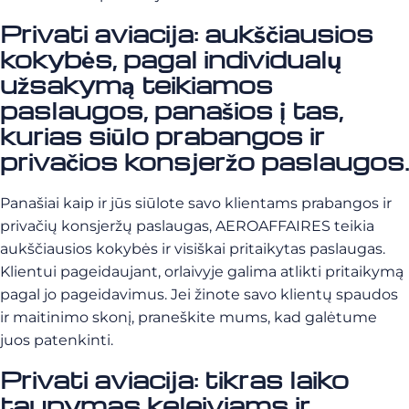
Privati aviacija: aukščiausios
kokybės, pagal individualų
užsakymą teikiamos
paslaugos, panašios į tas,
kurias siūlo prabangos ir
privačios konsjeržo paslaugos.
Panašiai kaip ir jūs siūlote savo klientams prabangos ir
privačių konsjeržų paslaugas, AEROAFFAIRES teikia
aukščiausios kokybės ir visiškai pritaikytas paslaugas.
Klientui pageidaujant, orlaivyje galima atlikti pritaikymą
pagal jo pageidavimus. Jei žinote savo klientų spaudos
ir maitinimo skonį, praneškite mums, kad galėtume
juos patenkinti.
Privati aviacija: tikras laiko
taupymas keleiviams ir