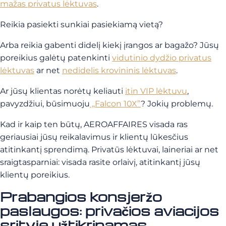
mažas privatus lėktuvas
.
Reikia pasiekti sunkiai pasiekiamą vietą?
Arba reikia gabenti didelį kiekį įrangos ar bagažo?
Jūsų
poreikius galėtų patenkinti
vidutinio dydžio privatus
lėktuvas
ar net
nedidelis krovininis lėktuvas
.
Ar jūsų klientas norėtų keliauti
itin VIP lėktuvu
,
pavyzdžiui, būsimuoju
„Falcon 10X”
? Jokių problemų.
Kad ir kaip ten būtų, AEROAFFAIRES visada ras
geriausiai jūsų reikalavimus ir klientų lūkesčius
atitinkantį sprendimą. Privatūs lėktuvai, laineriai ar net
sraigtasparniai: visada rasite orlaivį, atitinkantį jūsų
klientų poreikius.
Prabangios konsjeržo
paslaugos: privačios aviacijos
srityje užtikrinamas