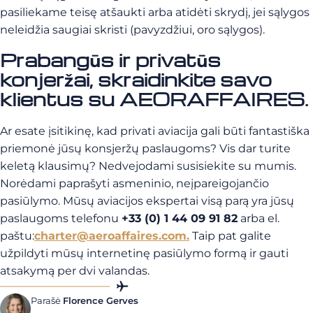
pasiliekame teisę atšaukti arba atidėti skrydį, jei sąlygos
neleidžia saugiai skristi (pavyzdžiui, oro sąlygos).
Prabangūs ir privatūs
konjeržai, skraidinkite savo
klientus su AEORAFFAIRES.
Ar esate įsitikinę, kad privati aviacija gali būti fantastiška
priemonė jūsų konsjeržų paslaugoms? Vis dar turite
keletą klausimų? Nedvejodami susisiekite su mumis.
Norėdami paprašyti asmeninio, neįpareigojančio
pasiūlymo. Mūsų aviacijos ekspertai visą parą yra jūsų
paslaugoms telefonu
+33 (0) 1 44 09 91 82
arba el.
paštu:
charter@aeroaffaires.com
.
Taip pat galite
užpildyti mūsų internetinę pasiūlymo formą ir gauti
atsakymą per dvi valandas.
Parašė
Florence Gerves