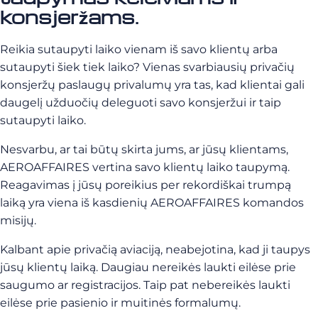
konsjeržams.
Reikia sutaupyti laiko vienam iš savo klientų arba
sutaupyti šiek tiek laiko? Vienas svarbiausių privačių
konsjeržų paslaugų privalumų yra tas, kad klientai gali
daugelį užduočių deleguoti savo konsjeržui ir taip
sutaupyti laiko.
Nesvarbu, ar tai būtų skirta jums, ar jūsų klientams,
AEROAFFAIRES vertina savo klientų laiko taupymą.
Reagavimas į jūsų poreikius per rekordiškai trumpą
laiką yra viena iš kasdienių AEROAFFAIRES komandos
misijų.
Kalbant apie privačią aviaciją, neabejotina, kad ji taupys
jūsų klientų laiką. Daugiau nereikės laukti eilėse prie
saugumo ar registracijos. Taip pat nebereikės laukti
eilėse prie pasienio ir muitinės formalumų.