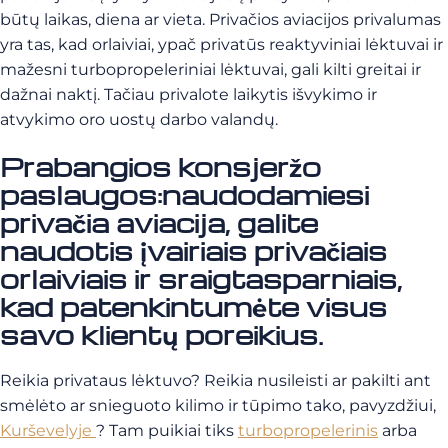
būtų laikas, diena ar vieta. Privačios aviacijos privalumas
yra tas, kad orlaiviai, ypač privatūs reaktyviniai lėktuvai ir
mažesni turbopropeleriniai lėktuvai, gali kilti greitai ir
dažnai naktį. Tačiau privalote laikytis išvykimo ir
atvykimo oro uostų darbo valandų.
Prabangios konsjeržo
paslaugos:
naudodamiesi
privačia aviacija, galite
naudotis įvairiais privačiais
orlaiviais ir sraigtasparniais,
kad patenkintumėte visus
savo klientų poreikius.
Reikia privataus lėktuvo? Reikia nusileisti ar pakilti ant
smėlėto ar snieguoto kilimo ir tūpimo tako, pavyzdžiui,
Kurševelyje
?
Tam puikiai tiks
turbopropelerinis
arba