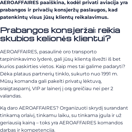
AEROAFFAIRES paaiškina, kodėl privati aviacija yra
prabangos ir privačių konsjeržų paslaugos, kad
patenkintų visus jūsų klientų reikalavimus.
Prabangos konsjeržai: reikia
skubios kelionės klientui?
AEROAFFAIRES, pasaulinė oro transporto
tarpininkavimo lyderė, gali jūsų klientą išvežti iš bet
kurios paskirties vietos. Kaip mes tai galime padaryti?
Dėka plataus partnerių tinklo, sukurto nuo 1991 m.
Mūsų komanda gali pakelti privatų lėktuvą,
sraigtasparnį, VIP ar lainerį į orą greičiau nei per 2
valandas.
Ką daro AEROAFFAIRES? Organizuoti skrydį surandant
tinkamą orlaivį, tinkamu laiku, su tinkama įgula ir už
geriausią kainą – toks yra AEROAFFAIRES komandos
darbas ir kompetencija.