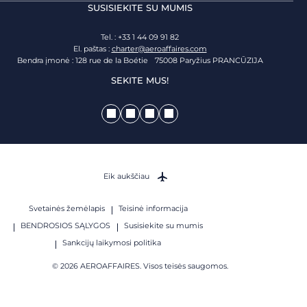
SUSISIEKITE SU MUMIS
Tel. : +33 1 44 09 91 82
El. paštas :
charter@aeroaffaires.com
Bendra įmonė : 128 rue de la Boétie 75008 Paryžius PRANCŪZIJA
SEKITE MUS!
Eik aukščiau
Svetainės žemėlapis
Teisinė informacija
BENDROSIOS SĄLYGOS
Susisiekite su mumis
Sankcijų laikymosi politika
© 2026 AEROAFFAIRES. Visos teisės saugomos.