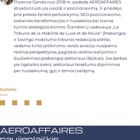
Florence Gervès nuo 2018 m. padeda AEROAFFAIRES
struktūrizuoti jos įvaizdį ir pozicionavimą. Ji prisidėjo
prie prekės ženklo pertvarkymo, SEO pozicionavimo,
svetainės transformacijos ir nuoseklios bei tvarios
turinio strategijos kūrimo. Šiandien ji vadovauja „La
Tribune de la Mobilité de Luxe et de Allure“ (Prabangos
ir žavingo mobilumo tribūna) redakcijos plėtrai,
vedama tvirto įsitikinimo: verslo aviacija nusipelno
reiklios perspektyvos, pagrįstos veiklos realijomis ir
šiuolaikiniais prabangos sektoriaus iššūkiais. Jos darbas
yra ilgalaikis siekis: sektoriaus teisėtumo stiprinimas
per nuoseklumą, gylį ir temos įvaldymą.
Dalintis
AEROAFFAIRES
naujienlaiškis