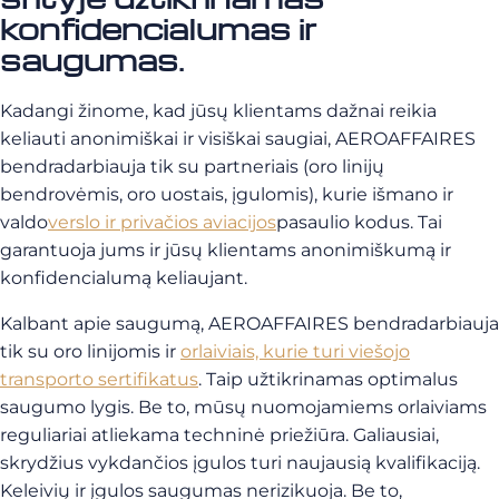
konfidencialumas ir
saugumas.
Kadangi žinome, kad jūsų klientams dažnai reikia
keliauti anonimiškai ir visiškai saugiai, AEROAFFAIRES
bendradarbiauja tik su partneriais (oro linijų
bendrovėmis, oro uostais, įgulomis), kurie išmano ir
valdo
verslo ir privačios aviacijos
pasaulio kodus
. Tai
garantuoja jums ir jūsų klientams anonimiškumą ir
konfidencialumą keliaujant.
Kalbant apie saugumą, AEROAFFAIRES bendradarbiauja
tik su oro linijomis ir
orlaiviais, kurie turi viešojo
transporto sertifikatus
. Taip užtikrinamas optimalus
saugumo lygis. Be to, mūsų nuomojamiems orlaiviams
reguliariai atliekama techninė priežiūra. Galiausiai,
skrydžius vykdančios įgulos turi naujausią kvalifikaciją.
Keleivių ir įgulos saugumas nerizikuoja. Be to,