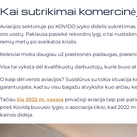
Kai sutrikimai komercinėje
Aviacijos sektoriuje po KOVIDO įvyko didelis sukrėtimas. 
oro uostų. Paklausa pasiekė rekordinį lygį, o tai nusteb
ramių metų po sveikatos krizės.
Keleiviai moka daugiau už prastesnes paslaugas, praranda
Visa tai vyksta dėl kvalifikuotų darbuotojų, kurie buvo at
O kaip dėl verslo aviacijos? Susidūrus su tokia situacija
k
garantuojate, kad su visu bagažu atvyksite kuo arčiau keli
Tačiau
šią 2022 m. vasarą
privačioji aviacija taip pat pati
prieš Kovidą buvusio lygio, o asociacija tikisi, kad 2022 m.
kainos didėja.