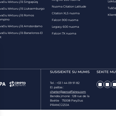
Lėktu
vačiu lėktuvu į/iš Singapūrą
Nuoma Citation Latitude
Tuščia
ivačiu lėktuvu į/iš Liuksemburgo
Citation XLS nuoma
Klien
ivačiu lėktuvu į/iš Romos
ampino
Falcon 900 nuoma
ivačiu lėktuvu į/iš Amsterdamo
Legacy 600 nuoma
vačiu lėktuvu į/iš Barselonos-El
Falcon 7X nuoma
t
SUSISIEKITE SU MUMIS
SEKITE MU
Tel. : +33 1 44 09 91 82
El. paštas :
charter@aeroaffaires.com
Bendra įmonė : 128 rue de la
Boétie 75008 Paryžius
PRANCŪZIJA