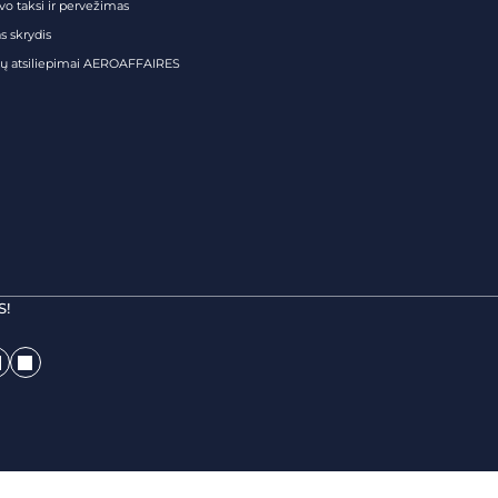
vo taksi ir pervežimas
s skrydis
tų atsiliepimai AEROAFFAIRES
S!