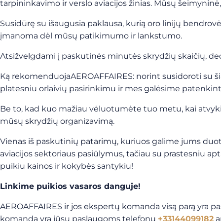
tarpininkavimo ir verslo aviacijos žinias. Mūsų šeimyni
Susidūrę su išaugusia paklausa, kurią oro linijų bendrovė
įmanoma dėl mūsų patikimumo ir lankstumo.
Atsižvelgdami į paskutinės minutės skrydžių skaičių, de
Ką rekomenduojaAEROAFFAIRES: norint susidoroti su šia s
platesniu orlaivių pasirinkimu ir mes galėsime patenkinti 
Be to, kad kuo mažiau vėluotumėte tuo metu, kai atvykima
mūsų skrydžių organizavimą.
Vienas iš paskutinių patarimų, kuriuos galime jums duoti,
aviacijos sektoriaus pasiūlymus, tačiau su prastesniu 
puikiu kainos ir kokybės santykiu!
Linkime puikios vasaros danguje!
AEROAFFAIRES ir jos ekspertų komanda visą parą yra pasi
komanda yra jūsų paslaugoms telefonu
+33144099182
a