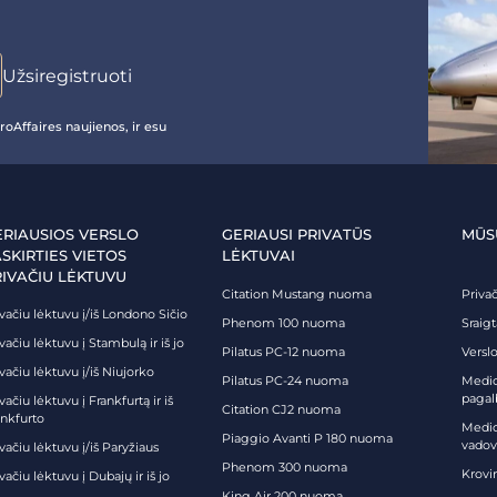
oAffaires naujienos, ir esu
ERIAUSIOS VERSLO
GERIAUSI PRIVATŪS
MŪS
SKIRTIES VIETOS
LĖKTUVAI
RIVAČIU LĖKTUVU
Citation Mustang nuoma
Priva
vačiu lėktuvu į/iš Londono Sičio
Phenom 100 nuoma
Sraig
vačiu lėktuvu į Stambulą ir iš jo
Pilatus PC-12 nuoma
Verslo
vačiu lėktuvu į/iš Niujorko
Pilatus PC-24 nuoma
Medici
pagal
vačiu lėktuvu į Frankfurtą ir iš
Citation CJ2 nuoma
ankfurto
Medic
Piaggio Avanti P 180 nuoma
vadov
vačiu lėktuvu į/iš Paryžiaus
Phenom 300 nuoma
Krovi
vačiu lėktuvu į Dubajų ir iš jo
King Air 200 nuoma