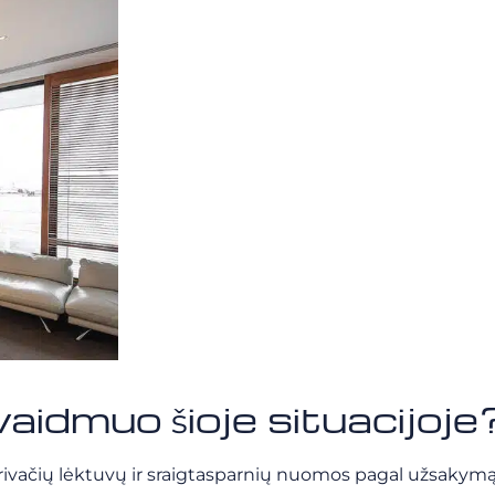
muo šioje situacijoje
privačių lėktuvų ir sraigtasparnių nuomos pagal užsakymą 