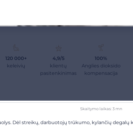
120 000+
4,9/5
100%
keleivių
klientų
Anglies dioksido
pasitenkinimas
kompensacija
Skaitymo laikas: 3 mn
lys. Dėl streikų, darbuotojų trūkumo, kylančių degalų ka