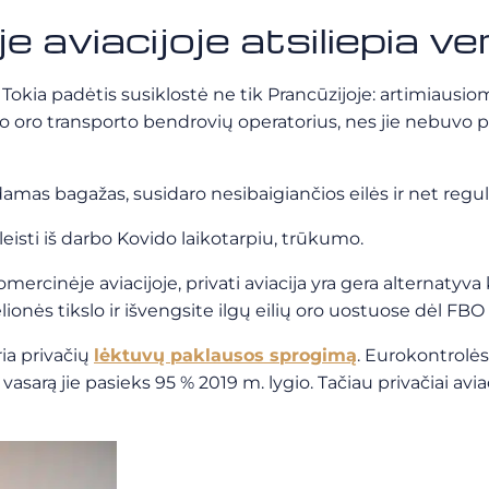
 aviacijoje atsiliepia ver
Tokia padėtis susiklostė ne tik Prancūzijoje: artimiausio
ino oro transporto bendrovių operatorius, nes jie nebuvo
mas bagažas, susidaro nesibaigiančios eilės ir net regul
leisti iš darbo Kovido laikotarpiu, trūkumo.
omercinėje aviacijoje, privati aviacija yra gera alternatyva
onės tikslo ir išvengsite ilgų eilių oro uostuose dėl FBO 
ria privačių
lėktuvų paklausos sprogimą
. Eurokontrolė
 vasarą jie pasieks 95 % 2019 m. lygio. Tačiau privačiai avi