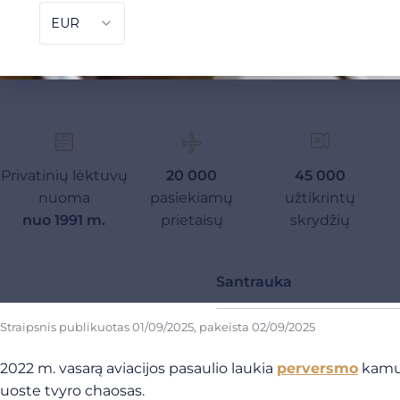
Privatinių lėktuvų
20 000
45 000
nuoma
pasiekiamų
užtikrintų
nuo 1991 m.
prietaisų
skrydžių
Santrauka
Straipsnis publikuotas
01/09/2025
, pakeista
02/09/2025
2022 m. vasarą aviacijos pasaulio laukia
perversmo
kamuo
uoste tvyro chaosas.