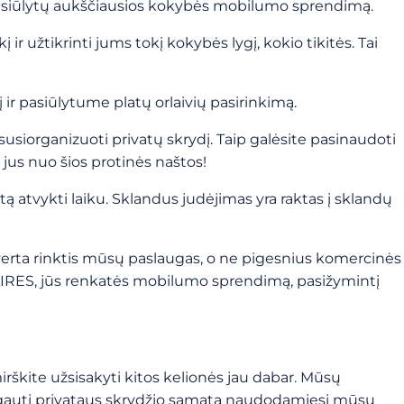
 pasiūlytų aukščiausios kokybės mobilumo sprendimą.
r užtikrinti jums tokį kokybės lygį, kokio tikitės. Tai
r pasiūlytume platų orlaivių pasirinkimą.
siorganizuoti privatų skrydį. Taip galėsite pasinaudoti
 jus nuo šios protinės naštos!
 atvykti laiku. Sklandus judėjimas yra raktas į sklandų
rą verta rinktis mūsų paslaugas, o ne pigesnius komercinės
AIRES, jūs renkatės mobilumo sprendimą, pasižymintį
škite užsisakyti kitos kelionės jau dabar. Mūsų
e gauti privataus skrydžio sąmatą naudodamiesi mūsų