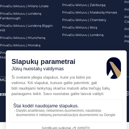
Pri
Privačiu lėktuvu į Zalcburgą
Privačiu lėktuvu į Milano Linate
Pr
Privačiu lėktuvu į Marakešą Menara
Privačiu lėktuvu į Londoną
Pr
Farnborough
Privačiu lėktuvu į Chambéry
Ci
Privačiu lėktuvu į Londoną Biggin
Privačiu lėktuvu į Ibizą
Pr
Hill
Privačiu lėktuvu į Londoną
Pri
Privačiu lėktuvu į Miuncheną
Pra
Privačiu lėktuvu į Monaką
Privačiu lėktuvu į Palma de
Maljorką
MŪSŲ SERTIFIKATAI
SAUGŪS MOKĖJIMAI PER