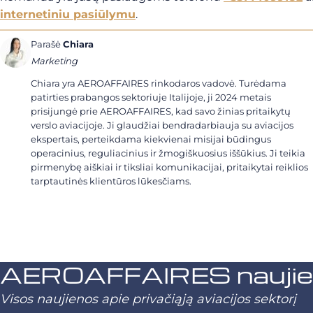
internetiniu pasiūlymu
.
Parašė
Chiara
Marketing
Chiara yra AEROAFFAIRES rinkodaros vadovė. Turėdama
patirties prabangos sektoriuje Italijoje, ji 2024 metais
prisijungė prie AEROAFFAIRES, kad savo žinias pritaikytų
verslo aviacijoje. Ji glaudžiai bendradarbiauja su aviacijos
ekspertais, perteikdama kiekvienai misijai būdingus
operacinius, reguliacinius ir žmogiškuosius iššūkius. Ji teikia
pirmenybę aiškiai ir tiksliai komunikacijai, pritaikytai reiklios
tarptautinės klientūros lūkesčiams.
AEROAFFAIRES naujienl
Visos naujienos apie privačiąją aviacijos sektorį