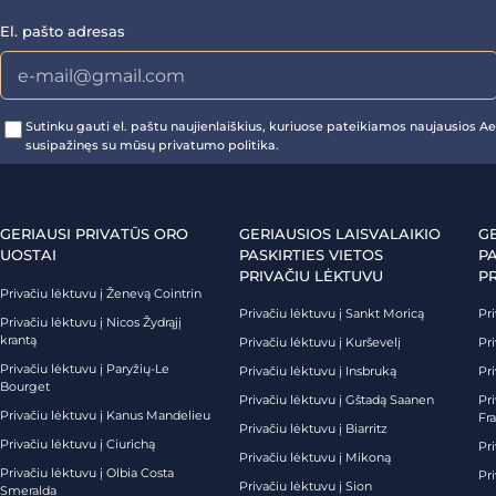
El. pašto adresas
Sutinku gauti el. paštu naujienlaiškius, kuriuose pateikiamos naujausios Aer
susipažinęs su mūsų privatumo politika.
GERIAUSI PRIVATŪS ORO
GERIAUSIOS LAISVALAIKIO
G
UOSTAI
PASKIRTIES VIETOS
PA
PRIVAČIU LĖKTUVU
P
Privačiu lėktuvu į Ženevą Cointrin
Privačiu lėktuvu į Sankt Moricą
Pri
Privačiu lėktuvu į Nicos Žydrąjį
krantą
Privačiu lėktuvu į Kurševelį
Pri
Privačiu lėktuvu į Paryžių-Le
Privačiu lėktuvu į Insbruką
Pri
Bourget
Privačiu lėktuvu į Gštadą Saanen
Pri
Privačiu lėktuvu į Kanus Mandelieu
Fr
Privačiu lėktuvu į Biarritz
Privačiu lėktuvu į Ciurichą
Pri
Privačiu lėktuvu į Mikoną
Privačiu lėktuvu į Olbia Costa
Pri
Privačiu lėktuvu į Sion
Smeralda