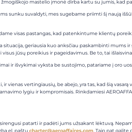
nė, žmogiškojo mastelio įmonė dirba kartu su jumis, kad
ms sunku suvaldyti, mes sugebame priimti šį naują iššūkį i
dame visas pastangas, kad patenkintume klientų poreikį i
ituacija, geriausia kuo anksčiau paskambinti mums ir su
visus jūsų poreikius ir pageidavimus. Be to, tai išlaisvina
i ir išvykimai vyksta be sustojimo, patariame į oro uostą
 ir vienas vertingiausių, be abejo, yra tas, kad šią vasa
aptarnavimo lygiu ir kompromisais. Rinkdamiesi AEROAFF
rengusi patarti ir padėti jums užsakant lėktuvą. Nepamir
rba el. paštu
charter@aeroaffaires.com
. Taip pat galit