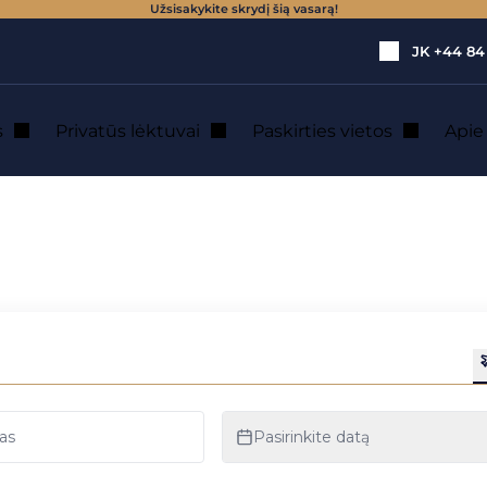
Užsisakykite skrydį šią vasarą!
JK
+44 84
s
Privatūs lėktuvai
Paskirties vietos
Api
inei aviacijai, 2022 m. vasara
aip alternatyva kom
 vasara