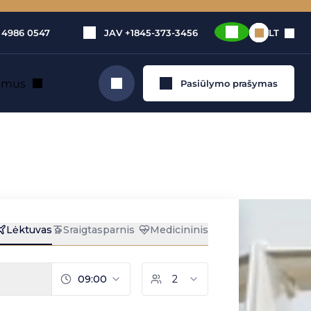
 4986 0547
JAV
+1845-373-3456
LT
e mus
Pasiūlymo prašymas
Ieškoti
ercinei