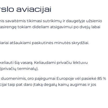
slo aviacijai
mis savaitėmis tikimasi sutrikimų ir daugelyje užsienio
 pasirengę tokiam dideliam atsigavimui po dvejų labai
iariai atšaukiami paskutinės minutės skrydžiai.
 keliauti šią vasarą. Keliaudami privačiu lėktuvu
(privačių terminalų).
s duomenimis, oro pajėgumai Europoje vėl pasiekė 85 %
acijai taip pat daro įtaką degalų kainų augimas ir jos