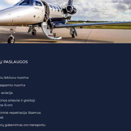
Ų PASLAUGOS
čiu lėktuvu nuoma
tasparnio nuoma
 aviacija
nos orlaiviai ir greitoji
ba iš oro
ininė repatriacija: išsamus
as
nių gabenimas oro transportu