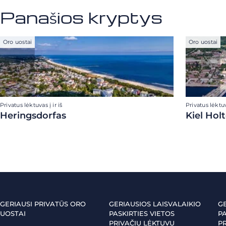
Panašios kryptys
Oro uostai
Oro uostai
Privatus lėktuvas į ir iš
Privatus lėktuva
Heringsdorfas
Kiel Hol
GERIAUSI PRIVATŪS ORO
GERIAUSIOS LAISVALAIKIO
G
UOSTAI
PASKIRTIES VIETOS
PA
PRIVAČIU LĖKTUVU
P