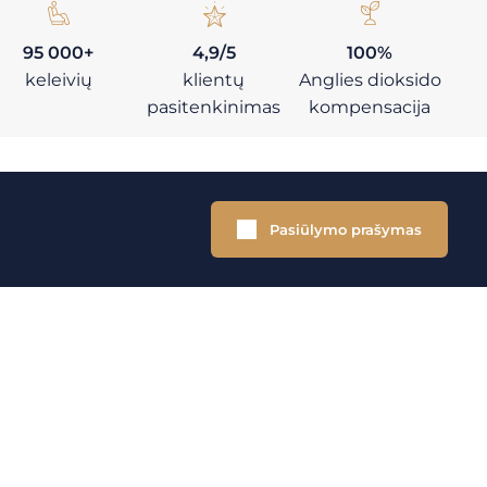
95 000+
4,9/5
100%
keleivių
klientų
Anglies dioksido
pasitenkinimas
kompensacija
Pasiūlymo prašymas