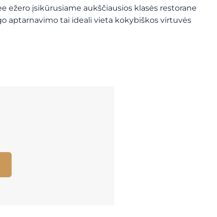
 See ežero įsikūrusiame aukščiausios klasės restorane
go aptarnavimo tai ideali vieta kokybiškos virtuvės