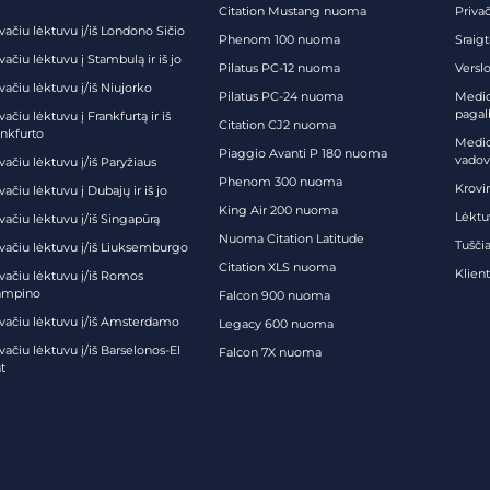
Citation Mustang nuoma
Priva
vačiu lėktuvu į/iš Londono Sičio
Phenom 100 nuoma
Sraig
vačiu lėktuvu į Stambulą ir iš jo
Pilatus PC-12 nuoma
Verslo
vačiu lėktuvu į/iš Niujorko
Pilatus PC-24 nuoma
Medici
pagal
vačiu lėktuvu į Frankfurtą ir iš
Citation CJ2 nuoma
ankfurto
Medic
Piaggio Avanti P 180 nuoma
vadov
vačiu lėktuvu į/iš Paryžiaus
Phenom 300 nuoma
Krovi
vačiu lėktuvu į Dubajų ir iš jo
King Air 200 nuoma
Lėktu
vačiu lėktuvu į/iš Singapūrą
Nuoma Citation Latitude
Tuščia
ivačiu lėktuvu į/iš Liuksemburgo
Citation XLS nuoma
Klien
ivačiu lėktuvu į/iš Romos
ampino
Falcon 900 nuoma
ivačiu lėktuvu į/iš Amsterdamo
Legacy 600 nuoma
vačiu lėktuvu į/iš Barselonos-El
Falcon 7X nuoma
t