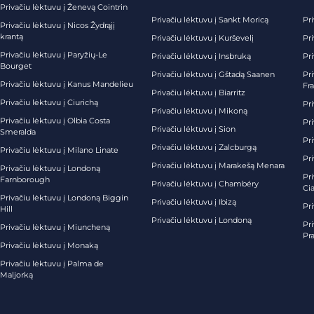
Privačiu lėktuvu į Ženevą Cointrin
Privačiu lėktuvu į Sankt Moricą
Pri
Privačiu lėktuvu į Nicos Žydrąjį
krantą
Privačiu lėktuvu į Kurševelį
Pri
Privačiu lėktuvu į Paryžių-Le
Privačiu lėktuvu į Insbruką
Pri
Bourget
Privačiu lėktuvu į Gštadą Saanen
Pri
Privačiu lėktuvu į Kanus Mandelieu
Fr
Privačiu lėktuvu į Biarritz
Privačiu lėktuvu į Ciurichą
Pri
Privačiu lėktuvu į Mikoną
Privačiu lėktuvu į Olbia Costa
Pri
Privačiu lėktuvu į Sion
Smeralda
Pri
Privačiu lėktuvu į Zalcburgą
Privačiu lėktuvu į Milano Linate
Pr
Privačiu lėktuvu į Marakešą Menara
Privačiu lėktuvu į Londoną
Pr
Farnborough
Privačiu lėktuvu į Chambéry
Ci
Privačiu lėktuvu į Londoną Biggin
Privačiu lėktuvu į Ibizą
Pr
Hill
Privačiu lėktuvu į Londoną
Pri
Privačiu lėktuvu į Miuncheną
Pra
Privačiu lėktuvu į Monaką
Privačiu lėktuvu į Palma de
Maljorką