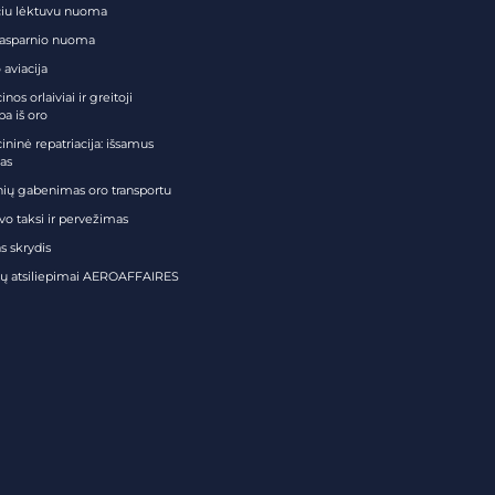
čiu lėktuvu nuoma
tasparnio nuoma
 aviacija
nos orlaiviai ir greitoji
ba iš oro
ininė repatriacija: išsamus
as
nių gabenimas oro transportu
vo taksi ir pervežimas
s skrydis
tų atsiliepimai AEROAFFAIRES