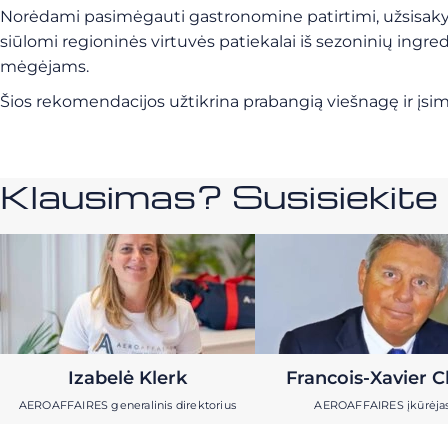
Norėdami pasimėgauti gastronomine patirtimi, užsisaky
siūlomi regioninės virtuvės patiekalai iš sezoninių ingre
mėgėjams.
Šios rekomendacijos užtikrina prabangią viešnagę ir įsimi
Klausimas? Susisiekit
Izabelė Klerk
Francois-Xavier C
AEROAFFAIRES generalinis direktorius
AEROAFFAIRES įkūrėja