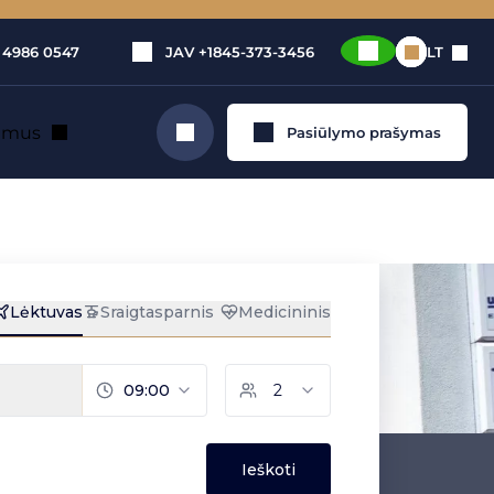
 4986 0547
JAV
+1845-373-3456
LT
e mus
Pasiūlymo prašymas
Ieškoti