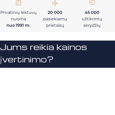
Privatinių lėktuvų
20 000
45 000
nuoma
pasiekiamų
užtikrintų
nuo 1991 m.
prietaisų
skrydžių
Jums reikia kainos
įvertinimo?