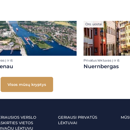
Oro uostai
s į ir iš
Privatus lėktuvas į ir iš
tenau
Nuernbergas
Visos mūsų kryptys
ERIAUSIOS VERSLO
GERIAUSI PRIVATŪS
MŪS
SKIRTIES VIETOS
LĖKTUVAI
RIVAČIU LĖKTUVU