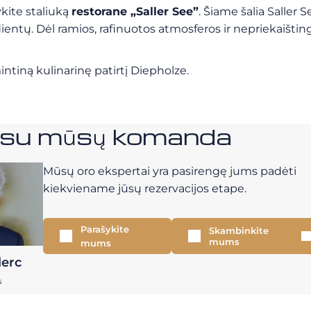
kite staliuką
restorane „Saller See”
. Šiame šalia Saller
dientų. Dėl ramios, rafinuotos atmosferos ir nepriekaištin
ntiną kulinarinę patirtį Diepholze.
e su mūsų komanda
Mūsų oro ekspertai yra pasirengę jums padėti
kiekviename jūsų rezervacijos etape.
Parašykite
Skambinkite
mums
mums
lerc
s