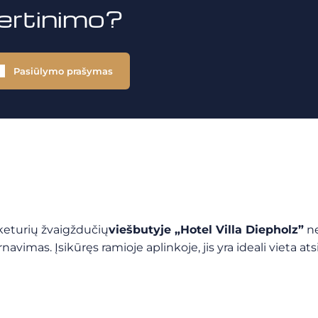
vertinimo?
Pasiūlymo prašymas
keturių žvaigždučių
viešbutyje „Hotel Villa Diepholz”
ne
navimas. Įsikūręs ramioje aplinkoje, jis yra ideali vieta a