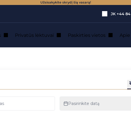
Užsisakykite skrydį šią vasarą!
JK
+44 84
s
Privatūs lėktuvai
Paskirties vietos
Api
 lėktuvu nuoma