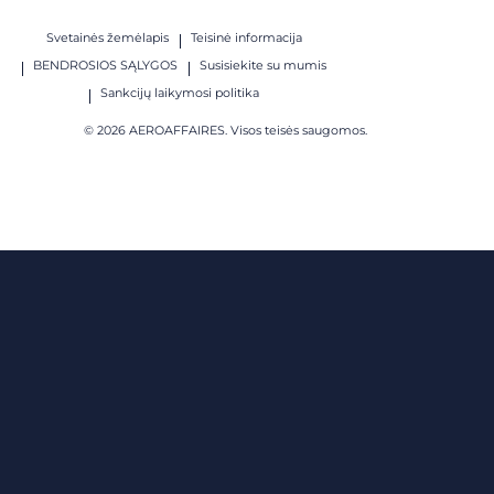
Svetainės žemėlapis
Teisinė informacija
BENDROSIOS SĄLYGOS
Susisiekite su mumis
Sankcijų laikymosi politika
© 2026 AEROAFFAIRES. Visos teisės saugomos.