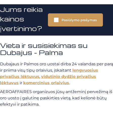
Jums reikia
kainos
Pasiūlymo prašymas
įvertinimo?
Vieta ir susisiekimas su
Dubajus - Palma
Dubajaus ir Palmos oro uostai dirba 24 valandas per parą
ir priima visų tipų orlaivius, įskaitant
lengvuosius
privačius lėktuvus
,
vidutinio dydžio privačius
lėktuvus
ir
komercinius orlaivius
.
AEROAFFAIRES organizuos jūsų antžeminį pervežimą iš
oro uosto į galutinę paskirties vietą, kad kelionė būtų
efektyvi ir patikima.