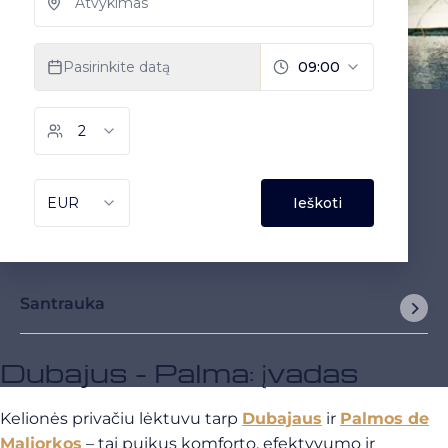
Santrauka
Dubajus - Palma: įvadas
Kelionės privačiu lėktuvu tarp
Dubajaus
ir
Palmos de
Maljorkos
– tai puikus komforto, efektyvumo ir