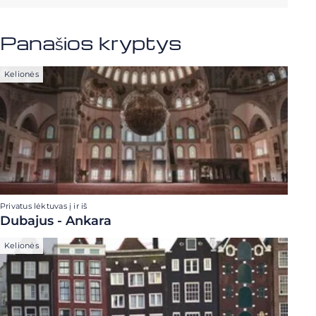
Panašios kryptys
Kelionės
Privatus lėktuvas į ir iš
Dubajus - Ankara
Kelionės