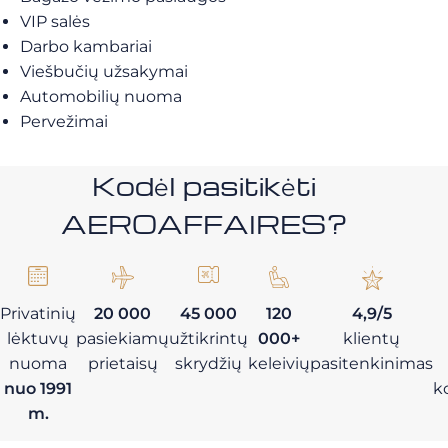
VIP salės
Darbo kambariai
Viešbučių užsakymai
Automobilių nuoma
Pervežimai
Kodėl pasitikėti
AEROAFFAIRES?
Privatinių
20 000
45 000
120
4,9/5
lėktuvų
pasiekiamų
užtikrintų
000+
klientų
nuoma
prietaisų
skrydžių
keleivių
pasitenkinimas
nuo 1991
k
m.