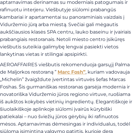
aptarnavimas derinamas su moderniais patogumais ir
rafinuotu interjeru. Viešbutyje siūlomi prabangūs
kambariai ir apartamentai su panoraminiais vaizdais į
Viduržemio jūrą arba miestą. Svečiai gali mėgautis
aukščiausios klasės SPA centru, lauko baseinu ir įvairiais
prabangiais restoranais. Netoli miesto centro įsikūręs
viešbutis suteikia galimybę lengvai pasiekti vietos
lankytinas vietas ir stilingai apsipirkti.
AEROAFFAIRES viešbutis rekomenduoja garsųjį Palma
de Maljorkos restoraną ”
Marc Fosh”
, kuriam vadovauja
„Michelin” žvaigždute įvertintas virtuvės šefas Marcas
Foshas. Šis gurmaniškas restoranas garsėja modernia ir
novatoriška Viduržemio jūros regiono virtuve, ruošiama
iš aukštos kokybės vietinių ingredientų. Elegantiškoje ir
šiuolaikiškoje aplinkoje siūlomi įvairūs kūrybiški
patiekalai – nuo šviežių jūros gėrybių iki rafinuotos
mėsos. Aptarnavimas dėmesingas ir individualus, todėl
siūloma įsimintina valgymo patirtis, kurioje dera