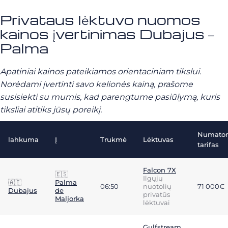
Privataus lėktuvo nuomos
kainos įvertinimas Dubajus –
Palma
Apatiniai kainos pateikiamos orientaciniam tikslui.
Norėdami įvertinti savo kelionės kainą, prašome
susisiekti su mumis, kad parengtume pasiūlymą, kuris
tiksliai atitiks jūsų poreikį.
Numato
lahkuma
Į
Trukmė
Lėktuvas
tarifas
Falcon 7X
🇪🇸
Ilgųjų
🇦🇪
Palma
06:50
nuotolių
71 000€
Dubajus
de
privatūs
Maljorka
lėktuvai
Gulfstream