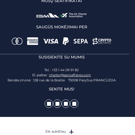
MŪSŲ SERTIFIKATAI
SAUGŪS MOKĖJIMAI PER
SUSISIEKITE SU MUMIS
Tel. : +33 1 44 09 91 82
El. paštas :
charter@aeroaffaires.com
Bendra įmonė : 128 rue de la Boétie 75008 Paryžius PRANCŪZIJA
SEKITE MUS!
Eik aukščiau