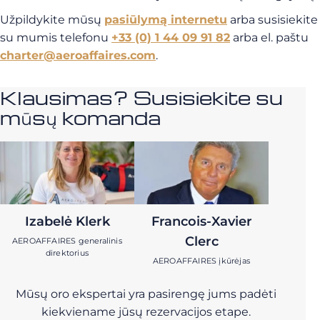
Užpildykite mūsų
pasiūlymą internetu
arba susisiekite
su mumis telefonu
+33 (0) 1 44 09 91 82
arba el. paštu
charter@aeroaffaires.com
.
Klausimas? Susisiekite su
mūsų komanda
Izabelė Klerk
Francois-Xavier
Clerc
AEROAFFAIRES generalinis
direktorius
AEROAFFAIRES įkūrėjas
Mūsų oro ekspertai yra pasirengę jums padėti
kiekviename jūsų rezervacijos etape.