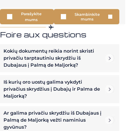
Parašykite
Skambinkite
mums
mums
Foire aux questions
Kokių dokumentų reikia norint skristi
privačiu tarptautiniu skrydžiu iš
Dubajaus į Palmą de Maljorką?
Iš kurių oro uostų galima vykdyti
privačius skrydžius į Dubajų ir Palma de
Maljorką?
Ar galima privačiu skrydžiu iš Dubajaus į
Palmą de Maljorką vežti naminius
gyvūnus?