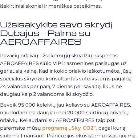
išskirtiniai skoniai ir meniškas pateikimas.
Užsisakykite savo skrydį
Dubajus – Palma su
AEROAFFAIRES
Privačių orlaivių užsakomųjų skrydžių ekspertas
AEROAFFAIRES siūlo VIP ir asmenines paslaugas už
geriausią kainą. Kad ir kokio orlaivio ieškotumėte, jūsų
specialus skrydžio konsultantas suteiks jums pagalbą
24 valandas per parą, 7 dienas per savaitę, likus ne
daugiau kaip 2 valandoms iki skrydžio.
Beveik 95 000 keleivių jau keliavo su AEROAFFAIRES,
naudodamiesi daugiau nei 20 000 skirtingų privačių
orlaivių. Keliaudami su AEROAFFAIRES taip pat
paremsite mūsų
programą „Sky CO2”,
pagal kurią
siūloma finansuoti Prancūzijos ekosistemų išsaugojimą.