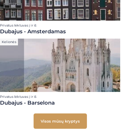
Privatus lėktuvas į ir iš
Dubajus - Amsterdamas
Kelionės
Privatus lėktuvas į ir iš
Dubajus - Barselona
Visos mūsų kryptys