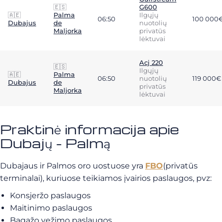
🇪🇸
G600
🇦🇪
Palma
Ilgųjų
06:50
100 000
Dubajus
de
nuotolių
Maljorka
privatūs
lėktuvai
Acj 220
🇪🇸
Ilgųjų
🇦🇪
Palma
06:50
nuotolių
119 000€
Dubajus
de
privatūs
Maljorka
lėktuvai
Praktinė informacija apie
Dubajų - Palmą
Dubajaus ir Palmos oro uostuose yra
FBO
(privatūs
terminalai), kuriuose teikiamos įvairios paslaugos, pvz:
Konsjeržo paslaugos
Maitinimo paslaugos
Bagažo vežimo paslaugos