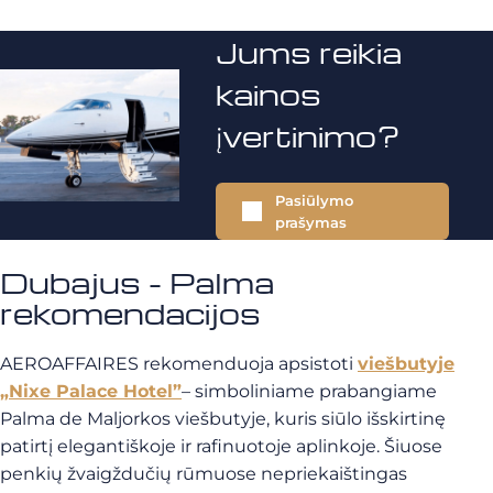
Jums reikia
kainos
įvertinimo?
Pasiūlymo
prašymas
Dubajus - Palma
rekomendacijos
AEROAFFAIRES rekomenduoja apsistoti
viešbutyje
„Nixe Palace Hotel”
– simboliniame prabangiame
Palma de Maljorkos viešbutyje, kuris siūlo išskirtinę
patirtį elegantiškoje ir rafinuotoje aplinkoje. Šiuose
penkių žvaigždučių rūmuose nepriekaištingas