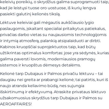
keleivių poreikių, o skrydžius galima suprogramuoti taip,
kad jie leistųsi tuose oro uostuose, iš kurių lengva
pasiekti galutinį kelionės tikslą.
Lėktuve keleiviai gali mėgautis aukščiausio lygio
paslaugomis, įskaitant specialiai pritaikytus patiekalus,
privačias darbo vietas su naujausiomis technologijomis
ir intymią atmosferą, palankią atsipalaiduoti ar dirbti.
Kabinos kruopščiai suprojektuotos taip, kad būtų
užtikrintas optimalus komfortas: jose yra sėdynės, kurias
galima paversti lovomis, moderniausios pramogų
sistemos ir kruopštus dėmesys detalėms.
Kelionė tarp Dubajaus ir Palmos privačiu lėktuvu – tai
daugiau nei greita ar prabangi kelionė; tai patirtis, kuri iš
naujo atranda keliavimo būdą, nes sujungia
išskirtinumą ir efektyvumą. Atraskite privataus lėktuvo
užsakomuosius skrydžius tarp Dubajaus ir Palmos su
AEROAFFAIRES!