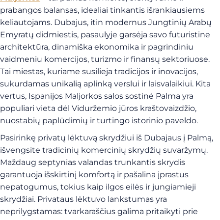
prabangos balansas, idealiai tinkantis išrankiausiems
keliautojams. Dubajus, itin modernus Jungtinių Arabų
Emyratų didmiestis, pasaulyje garsėja savo futuristine
architektūra, dinamiška ekonomika ir pagrindiniu
vaidmeniu komercijos, turizmo ir finansų sektoriuose.
Tai miestas, kuriame susilieja tradicijos ir inovacijos,
sukurdamas unikalią aplinką verslui ir laisvalaikiui. Kita
vertus, Ispanijos Maljorkos salos sostinė Palma yra
populiari vieta dėl Viduržemio jūros kraštovaizdžio,
nuostabių paplūdimių ir turtingo istorinio paveldo.
Pasirinkę privatų lėktuvą skrydžiui iš Dubajaus į Palmą,
išvengsite tradicinių komercinių skrydžių suvaržymų.
Maždaug septynias valandas trunkantis skrydis
garantuoja išskirtinį komfortą ir pašalina įprastus
nepatogumus, tokius kaip ilgos eilės ir jungiamieji
skrydžiai. Privataus lėktuvo lankstumas yra
neprilygstamas: tvarkaraščius galima pritaikyti prie