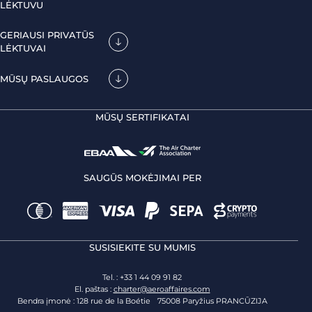
LĖKTUVU
GERIAUSI PRIVATŪS
LĖKTUVAI
MŪSŲ PASLAUGOS
MŪSŲ SERTIFIKATAI
SAUGŪS MOKĖJIMAI PER
SUSISIEKITE SU MUMIS
Tel. : +33 1 44 09 91 82
El. paštas :
charter@aeroaffaires.com
Bendra įmonė : 128 rue de la Boétie 75008 Paryžius PRANCŪZIJA