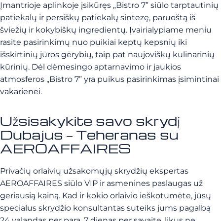
Įmantrioje aplinkoje įsikūręs „Bistro 7” siūlo tarptautinių
patiekalų ir persiškų patiekalų sintezę, paruoštą iš
šviežių ir kokybiškų ingredientų. Įvairialypiame meniu
rasite pasirinkimų nuo puikiai keptų kepsnių iki
išskirtinių jūros gėrybių, taip pat naujoviškų kulinarinių
kūrinių. Dėl dėmesingo aptarnavimo ir jaukios
atmosferos „Bistro 7” yra puikus pasirinkimas įsimintinai
vakarienei.
Užsisakykite savo skrydį
Dubajus – Teheranas su
AEROAFFAIRES
Privačių orlaivių užsakomųjų skrydžių ekspertas
AEROAFFAIRES siūlo VIP ir asmenines paslaugas už
geriausią kainą. Kad ir kokio orlaivio ieškotumėte, jūsų
specialus skrydžio konsultantas suteiks jums pagalbą
24 valandas per parą, 7 dienas per savaitę, likus ne