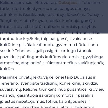
Kelionės privačiu lėktuvu tarp
Dubajaus
ir Teherano –
tai komforto, efektyvumo ir prabangos derinys,
atitinkantis išrankiausių keliautojų lūkesčius. Dubajus,
Jungtinių Arabų Emyratų perlas karūnoje, garsėja
futuristine architektūra, ultramoderniais prekybos
centrais ir dinamiška ekonomika. Šis metropolis, tikra
tarptautinė kryžkelė, taip pat garsėja įvairiapuse
kultūrine pasiūla ir rafinuotu gyvenimo būdu. Irano
sostinė Teheranas gali pasigirti turtingu istoriniu
paveldu, įspūdingomis kultūros vietomis ir gyvybinga
atmosfera, atspindinčia tūkstantmečius skaičiuojančią
kultūrą.
Pasirinkę privatų lėktuvą kelionei tarp Dubajaus ir
Teherano, išvengsite tradicinių komercinių skrydžių
suvaržymų. Kelionė, trunkanti nuo pusantros iki dviejų
valandų, garantuoja išskirtinį komfortą ir pašalina
įprastus nepatogumus, tokius kaip ilgos eilės ir
jungiamieji skrydžiai. Privataus lėktuvo teikiamos