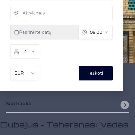
Santrauka
Dubajus - Teheranas: įvadas