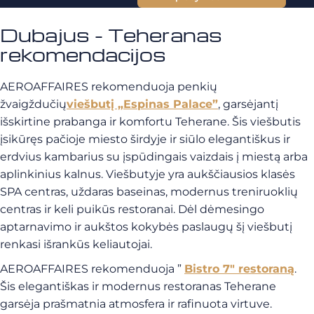
Dubajus - Teheranas
rekomendacijos
AEROAFFAIRES rekomenduoja penkių
žvaigždučių
viešbutį „Espinas Palace”
, garsėjantį
išskirtine prabanga ir komfortu Teherane. Šis viešbutis
įsikūręs pačioje miesto širdyje ir siūlo elegantiškus ir
erdvius kambarius su įspūdingais vaizdais į miestą arba
aplinkinius kalnus. Viešbutyje yra aukščiausios klasės
SPA centras, uždaras baseinas, modernus treniruoklių
centras ir keli puikūs restoranai. Dėl dėmesingo
aptarnavimo ir aukštos kokybės paslaugų šį viešbutį
renkasi išrankūs keliautojai.
AEROAFFAIRES rekomenduoja ”
Bistro 7″ restoraną
.
Šis elegantiškas ir modernus restoranas Teherane
garsėja prašmatnia atmosfera ir rafinuota virtuve.