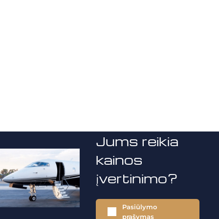
Jums reikia
kainos
įvertinimo?
Pasiūlymo
prašymas