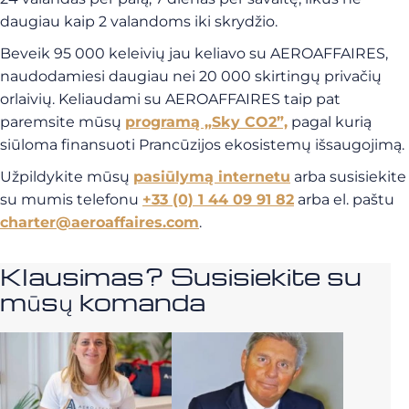
daugiau kaip 2 valandoms iki skrydžio.
Beveik 95 000 keleivių jau keliavo su AEROAFFAIRES,
naudodamiesi daugiau nei 20 000 skirtingų privačių
orlaivių. Keliaudami su AEROAFFAIRES taip pat
paremsite mūsų
programą „Sky CO2”,
pagal kurią
siūloma finansuoti Prancūzijos ekosistemų išsaugojimą.
Užpildykite mūsų
pasiūlymą internetu
arba susisiekite
su mumis telefonu
+33 (0) 1 44 09 91 82
arba el. paštu
charter@aeroaffaires.com
.
Klausimas? Susisiekite su
mūsų komanda