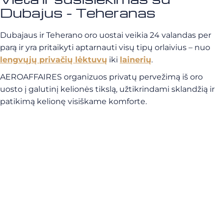
Dubajus - Teheranas
Dubajaus ir Teherano oro uostai veikia 24 valandas per
parą ir yra pritaikyti aptarnauti visų tipų orlaivius – nuo
lengvųjų privačių lėktuvų
iki
lainerių
.
AEROAFFAIRES organizuos privatų pervežimą iš oro
uosto į galutinį kelionės tikslą, užtikrindami sklandžią ir
patikimą kelionę visiškame komforte.