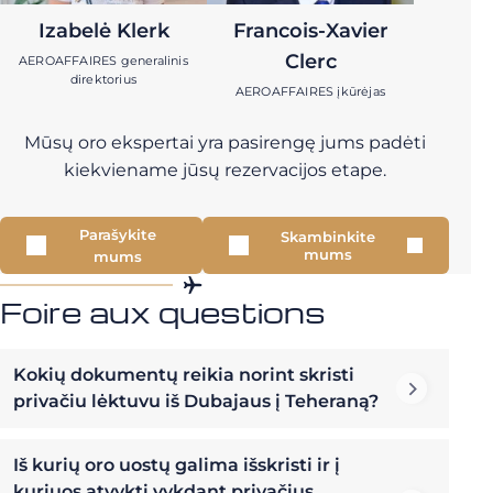
Izabelė Klerk
Francois-Xavier
Clerc
AEROAFFAIRES generalinis
direktorius
AEROAFFAIRES įkūrėjas
Mūsų oro ekspertai yra pasirengę jums padėti
kiekviename jūsų rezervacijos etape.
Parašykite
Skambinkite
mums
mums
Foire aux questions
Kokių dokumentų reikia norint skristi
privačiu lėktuvu iš Dubajaus į Teheraną?
Iš kurių oro uostų galima išskristi ir į
kuriuos atvykti vykdant privačius