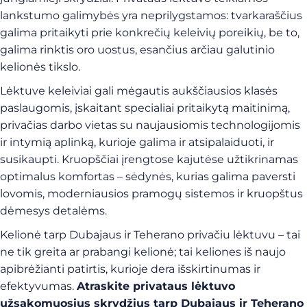
lankstumo galimybės yra neprilygstamos: tvarkaraščius
galima pritaikyti prie konkrečių keleivių poreikių, be to,
galima rinktis oro uostus, esančius arčiau galutinio
kelionės tikslo.
Lėktuve keleiviai gali mėgautis aukščiausios klasės
paslaugomis, įskaitant specialiai pritaikytą maitinimą,
privačias darbo vietas su naujausiomis technologijomis
ir intymią aplinką, kurioje galima ir atsipalaiduoti, ir
susikaupti. Kruopščiai įrengtose kajutėse užtikrinamas
optimalus komfortas – sėdynės, kurias galima paversti
lovomis, moderniausios pramogų sistemos ir kruopštus
dėmesys detalėms.
Kelionė tarp Dubajaus ir Teherano privačiu lėktuvu – tai
ne tik greita ar prabangi kelionė; tai keliones iš naujo
apibrėžianti patirtis, kurioje dera išskirtinumas ir
efektyvumas.
Atraskite privataus lėktuvo
užsakomuosius skrydžius tarp Dubajaus ir Teherano