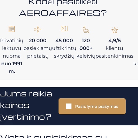
Kodėl pasitikėti
AEROAFFAIRES?
Privatinių
20 000
45 000
120
4,9/5
lėktuvų
pasiekiamų
užtikrintų
000+
klientų
nuoma
prietaisų
skrydžių
keleivių
pasitenkinimas
nuo 1991
k
m.
Jums reikia
kainos
Pasiūlymo prašymas
įvertinimo?
Vieta ir susisiekimas su