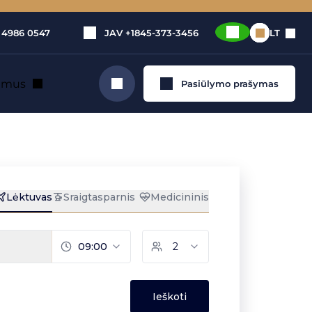
 4986 0547
JAV
+1845-373-3456
LT
e mus
Pasiūlymo prašymas
Ieškoti
uoma