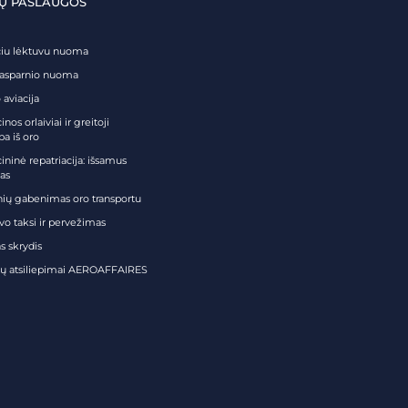
Ų PASLAUGOS
čiu lėktuvu nuoma
tasparnio nuoma
 aviacija
nos orlaiviai ir greitoji
ba iš oro
ininė repatriacija: išsamus
as
nių gabenimas oro transportu
vo taksi ir pervežimas
s skrydis
tų atsiliepimai AEROAFFAIRES