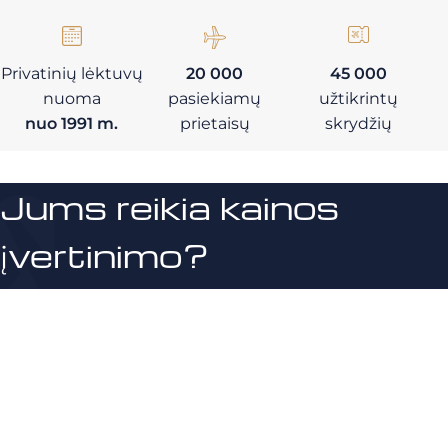
Privatinių lėktuvų
20 000
45 000
nuoma
pasiekiamų
užtikrintų
nuo 1991 m.
prietaisų
skrydžių
Jums reikia kainos
įvertinimo?