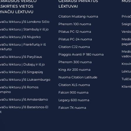
ERIAUSIOS VERSLO
GERIAUSI PRIVATŪS
MŪS
SKIRTIES VIETOS
LĖKTUVAI
RIVAČIU LĖKTUVU
Citation Mustang nuoma
Priva
vačiu lėktuvu į/iš Londono Sičio
Phenom 100 nuoma
Sraig
vačiu lėktuvu į Stambulą ir iš jo
Pilatus PC-12 nuoma
Verslo
vačiu lėktuvu į/iš Niujorko
Pilatus PC-24 nuoma
Medici
pagal
vačiu lėktuvu į Frankfurtą ir iš
Citation CJ2 nuoma
ankfurto
Medic
Piaggio Avanti P 180 nuoma
vadov
vačiu lėktuvu į/iš Paryžiaus
Phenom 300 nuoma
Krovi
vačiu lėktuvu į Dubajų ir iš jo
King Air 200 nuoma
Lėktu
vačiu lėktuvu į/iš Singapūrą
Nuoma Citation Latitude
Tuščia
ivačiu lėktuvu į/iš Liuksemburgo
Citation XLS nuoma
Klien
ivačiu lėktuvu į/iš Romos
ampino
Falcon 900 nuoma
ivačiu lėktuvu į/iš Amsterdamo
Legacy 600 nuoma
vačiu lėktuvu į/iš Barselonos-El
Falcon 7X nuoma
t