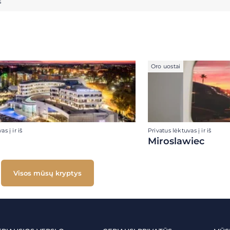
s
Oro uostai
s į ir iš
Privatus lėktuvas į ir iš
Miroslawiec
Visos mūsų kryptys