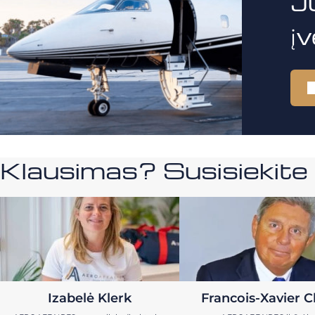
J
į
Klausimas? Susisiekit
Izabelė Klerk
Francois-Xavier C