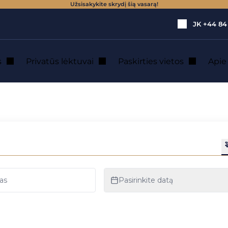
Užsisakykite skrydį šią vasarą!
JK
+44 84
s
Privatūs lėktuvai
Paskirties vietos
Api
privačiu lėktuvu n