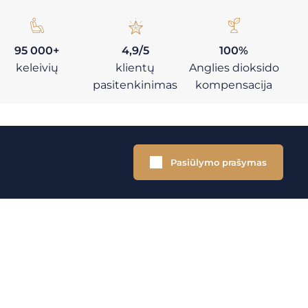
95 000+
4,9/5
100%
keleivių
klientų
Anglies dioksido
pasitenkinimas
kompensacija
Pasiūlymo prašymas