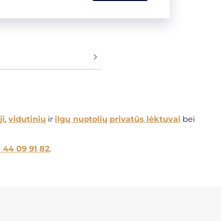
ji
,
vidutinių
ir
ilgų nuotolių
privatūs lėktuvai
bei
1 44 09 91 82
.