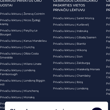
GERIAUSI PRIVATŪS ORO
GERIAUSIOS LAISVALAIKIO
G
UOSTAI
PASKIRTIES VIETOS
PA
PRIVAČIU LĖKTUVU
P
Privačiu lėktuvu į Ženevą Cointrin
Privačiu lėktuvu į Sankt Moricą
Pri
Privačiu lėktuvu į Nicos Žydrąjį
krantą
Privačiu lėktuvu į Kurševelį
Pri
Privačiu lėktuvu į Paryžių-Le
Privačiu lėktuvu į Insbruką
Pri
Bourget
Privačiu lėktuvu į Gštadą Saanen
Pri
Privačiu lėktuvu į Kanus Mandelieu
Fr
Privačiu lėktuvu į Biarritz
Privačiu lėktuvu į Ciurichą
Pri
Privačiu lėktuvu į Mikoną
Privačiu lėktuvu į Olbia Costa
Pri
Privačiu lėktuvu į Sion
Smeralda
Pri
Privačiu lėktuvu į Zalcburgą
Privačiu lėktuvu į Milano Linate
Pr
Privačiu lėktuvu į Marakešą Menara
Privačiu lėktuvu į Londoną
Pr
Farnborough
Privačiu lėktuvu į Chambéry
Ci
Privačiu lėktuvu į Londoną Biggin
Privačiu lėktuvu į Ibizą
Pr
Hill
Privačiu lėktuvu į Londoną
Pri
Privačiu lėktuvu į Miuncheną
Pra
Privačiu lėktuvu į Monaką
Privačiu lėktuvu į Palma de
Maljorką