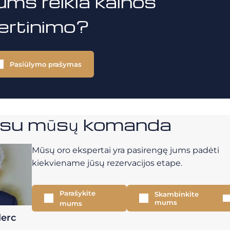
ums reikia kainos
vertinimo?
Pasiūlymo prašymas
e su mūsų komanda
Mūsų oro ekspertai yra pasirengę jums padėti
kiekviename jūsų rezervacijos etape.
Parašykite
Skambinkite
mums
mums
lerc