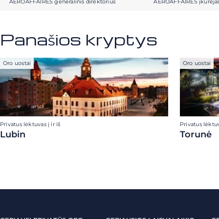
AEROAFFAIRES generalinis direktorius
AEROAFFAIRES įkūrėja
Panašios kryptys
Oro uostai
Oro uostai
Privatus lėktuvas į ir iš
Privatus lėktuva
Lubin
Torunė