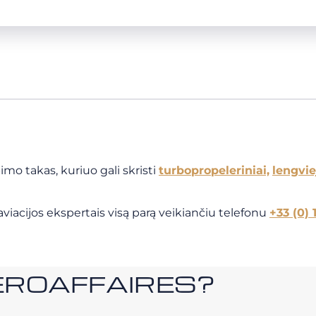
imo takas, kuriuo gali skristi
turbopropeleriniai,
lengvie
viacijos ekspertais visą parą veikiančiu telefonu
+33 (0) 
i AEROAFFAIRES?