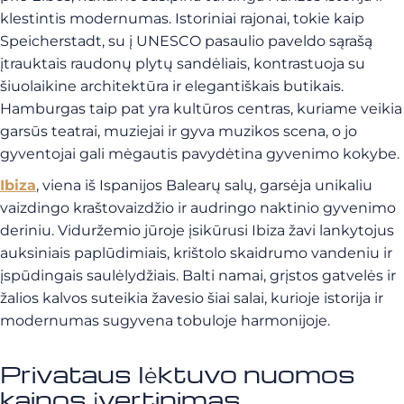
klestintis modernumas. Istoriniai rajonai, tokie kaip
Speicherstadt, su į UNESCO pasaulio paveldo sąrašą
įtrauktais raudonų plytų sandėliais, kontrastuoja su
šiuolaikine architektūra ir elegantiškais butikais.
Hamburgas taip pat yra kultūros centras, kuriame veikia
garsūs teatrai, muziejai ir gyva muzikos scena, o jo
gyventojai gali mėgautis pavydėtina gyvenimo kokybe.
Ibiza
, viena iš Ispanijos Balearų salų, garsėja unikaliu
vaizdingo kraštovaizdžio ir audringo naktinio gyvenimo
deriniu. Viduržemio jūroje įsikūrusi Ibiza žavi lankytojus
auksiniais paplūdimiais, krištolo skaidrumo vandeniu ir
įspūdingais saulėlydžiais. Balti namai, grįstos gatvelės ir
žalios kalvos suteikia žavesio šiai salai, kurioje istorija ir
modernumas sugyvena tobuloje harmonijoje.
Privataus lėktuvo nuomos
kainos įvertinimas