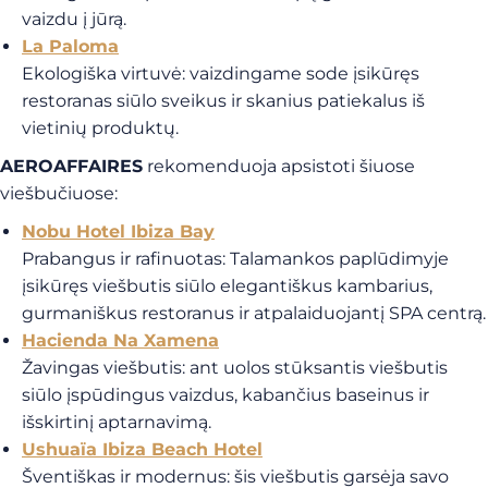
vaizdu į jūrą.
La Paloma
Ekologiška virtuvė
: vaizdingame sode įsikūręs
restoranas siūlo sveikus ir skanius patiekalus iš
vietinių produktų.
AEROAFFAIRES
rekomenduoja apsistoti šiuose
viešbučiuose:
Nobu Hotel Ibiza Bay
Prabangus ir rafinuotas
: Talamankos paplūdimyje
įsikūręs viešbutis siūlo elegantiškus kambarius,
gurmaniškus restoranus ir atpalaiduojantį SPA centrą.
Hacienda Na Xamena
Žavingas viešbutis
: ant uolos stūksantis viešbutis
siūlo įspūdingus vaizdus, kabančius baseinus ir
išskirtinį aptarnavimą.
Ushuaïa Ibiza Beach Hotel
Šventiškas ir modernus
: šis viešbutis garsėja savo