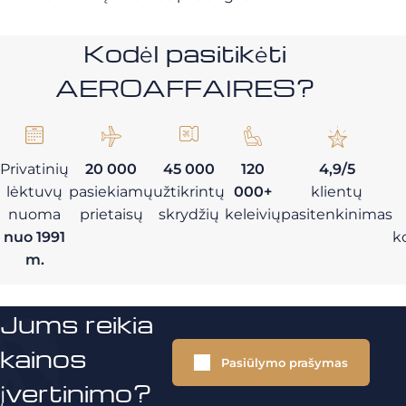
Kodėl pasitikėti
AEROAFFAIRES?
Privatinių
20 000
45 000
120
4,9/5
lėktuvų
pasiekiamų
užtikrintų
000+
klientų
nuoma
prietaisų
skrydžių
keleivių
pasitenkinimas
nuo 1991
k
m.
Jums reikia
kainos
Pasiūlymo prašymas
įvertinimo?