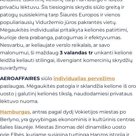
privačiu lėktuvu. Šis tiesioginis skrydis siūlo greitą ir
patogų susisiekimą tarp Šiaurės Europos ir vienos
populiariausių Viduržemio jūros pakrantės vietų.
Mėgaukitės individualiai pritaikyta kelionės patirtimi,
kurioje dera prabanga, patogumas ir efektyvumas.
Nesvarbu, ar keliaujate verslo reikalais, ar savo
malonumui, ši maždaug
3 valandas tr
unkanti kelionė
leidžia keliauti stilingai, išvengiant komercinių skrydžių
suvaržymų
AEROAFFAIRES
siūlo
individualias pervežimo
paslaugas. Mėgaukitės patogia ir sklandžia kelione iš oro
uosto į galutinį kelionės tikslą, naudodamiesi privataus
lėktuvo nuoma.
Hamburgas
, antras pagal dydį Vokietijos miestas po
Berlyno, yra gyvybingas ekonominis ir kultūrinis centras
šalies šiaurėje. Miestas žinomas dėl dinamiško uosto
prie Elbės, kuriame susipina turtinga Hanzos istorija ir