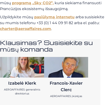
mūsų
programą „Sky CO2”,
kuria siekiama finansuoti
Prancūzijos ekosistemų išsaugojimą.
Užpildykite mūsų
pasiūlymą internetu
arba susisiekite
su mumis telefonu +33 (0) 1 44 09 91 82 arba el. paštu:
charter@aeroaffaires.com
.
Klausimas? Susisiekite su
mūsų komanda
Izabelė Klerk
Francois-Xavier
Clerc
AEROAFFAIRES generalinis
direktorius
AEROAFFAIRES įkūrėjas