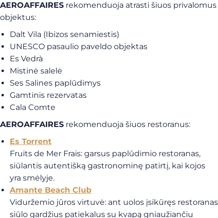
AEROAFFAIRES
rekomenduoja atrasti šiuos privalomus
objektus:
Dalt Vila (Ibizos senamiestis)
UNESCO pasaulio paveldo objektas
Es Vedrà
Mistinė salelė
Ses Salines paplūdimys
Gamtinis rezervatas
Cala Comte
AEROAFFAIRES
rekomenduoja šiuos restoranus:
Es Torrent
Fruits de Mer Frais
: garsus paplūdimio restoranas,
siūlantis autentišką gastronominę patirtį, kai kojos
yra smėlyje.
Amante Beach Club
Viduržemio jūros virtuvė
: ant uolos įsikūręs restoranas
siūlo gardžius patiekalus su kvapą gniaužiančiu