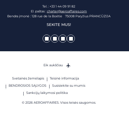
Tel. : +33 1 44 09 91 82
El. paštas :
charter@aeroaffaires.com
Bendra įmonė : 128 rue de la Boétie 75008 Paryžius PRANCŪZIJA
SEKITE MUS!
Eik aukščiau
Svetainės žemėlapis
Teisinė informacija
BENDROSIOS SĄLYGOS
Susisiekite su mumis
Sankcijų laikymosi politika
© 2026 AEROAFFAIRES. Visos teisės saugomos.