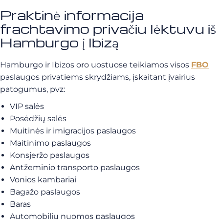
Praktinė informacija
frachtavimo privačiu lėktuvu iš
Hamburgo į Ibizą
Hamburgo ir Ibizos oro uostuose teikiamos visos
FBO
paslaugos privatiems skrydžiams, įskaitant įvairius
patogumus, pvz:
VIP salės
Posėdžių salės
Muitinės ir imigracijos paslaugos
Maitinimo paslaugos
Konsjeržo paslaugos
Antžeminio transporto paslaugos
Vonios kambariai
Bagažo paslaugos
Baras
Automobilių nuomos paslaugos