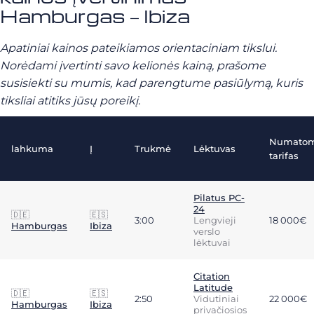
Hamburgas – Ibiza
Apatiniai kainos pateikiamos orientaciniam tikslui.
Norėdami įvertinti savo kelionės kainą, prašome
susisiekti su mumis, kad parengtume pasiūlymą, kuris
tiksliai atitiks jūsų poreikį.
Numato
lahkuma
Į
Trukmė
Lėktuvas
tarifas
Pilatus PC-
24
🇩🇪
🇪🇸
3:00
Lengvieji
18 000€
Hamburgas
Ibiza
verslo
lėktuvai
Citation
Latitude
🇩🇪
🇪🇸
2:50
Vidutiniai
22 000€
Hamburgas
Ibiza
privačiosios