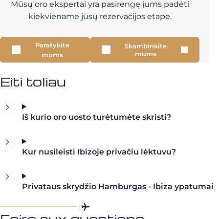
Mūsų oro ekspertai yra pasirengę jums padėti
kiekviename jūsų rezervacijos etape.
Parašykite
Skambinkite
mums
mums
Eiti toliau
Iš kurio oro uosto turėtumėte skristi?
Kur nusileisti Ibizoje privačiu lėktuvu?
Privataus skrydžio Hamburgas - Ibiza ypatumai
Foire aux questions