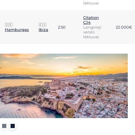
lėktuvai
Citation
CJ4
🇩🇪
🇪🇸
2:50
Lengvieji
22 000€
Hamburgas
Ibiza
verslo
lėktuvai