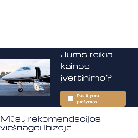
Jums reikia
kainos
įvertinimo?
Pasiūlymo
prašymas
Mūsų rekomendacijos
viešnagei Ibizoje