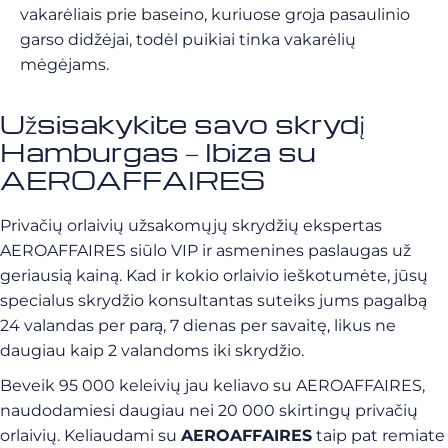
vakarėliais prie baseino, kuriuose groja pasaulinio
garso didžėjai, todėl puikiai tinka vakarėlių
mėgėjams.
Užsisakykite savo skrydį
Hamburgas – Ibiza su
AEROAFFAIRES
Privačių orlaivių užsakomųjų skrydžių ekspertas
AEROAFFAIRES siūlo VIP ir asmenines paslaugas už
geriausią kainą. Kad ir kokio orlaivio ieškotumėte, jūsų
specialus skrydžio konsultantas suteiks jums pagalbą
24 valandas per parą, 7 dienas per savaitę, likus ne
daugiau kaip 2 valandoms iki skrydžio.
Beveik 95 000 keleivių jau keliavo su AEROAFFAIRES,
naudodamiesi daugiau nei 20 000 skirtingų privačių
orlaivių. Keliaudami su
AEROAFFAIRES
taip pat remiate