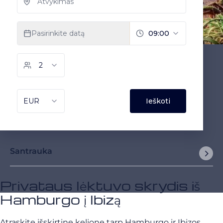
Santrauka
Privataus lėktuvo skrydis iš
Hamburgo į Ibizą
Atraskite išskirtinę kelionę tarp Hamburgo ir Ibizos