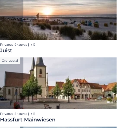
Privatus lėktuvas į ir iš
Juist
Oro uostai
Privatus lėktuvas į ir iš
Hassfurt Mainwiesen