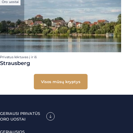
Oro uostai
Privatus lėktuvas į ir iš
Strausberg
Visos mūsų kryptys
GERIAUSI PRIVATŪS
ORO UOSTAI
GERIAUSIOS