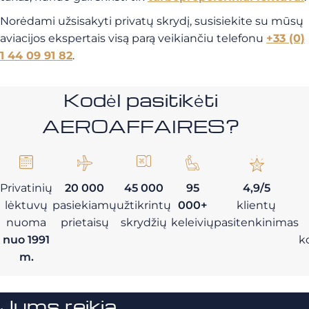
Norėdami užsisakyti privatų skrydį, susisiekite su mūsų
aviacijos ekspertais visą parą veikiančiu telefonu
+33 (0)
1 44 09 91 82
.
Kodėl pasitikėti
AEROAFFAIRES?
Privatinių
20 000
45 000
95
4,9/5
lėktuvų
pasiekiamų
užtikrintų
000+
klientų
nuoma
prietaisų
skrydžių
keleivių
pasitenkinimas
nuo 1991
k
m.
Jums reikia