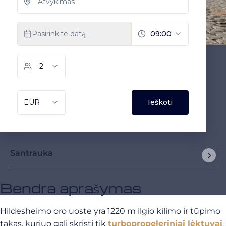
Santrauka
Bendra aprašymas
Hildesheimo oro uoste yra 1220 m ilgio kilimo ir tūpimo
takas, kuriuo gali skristi tik
turbopropeleriniai lėktuvai
.