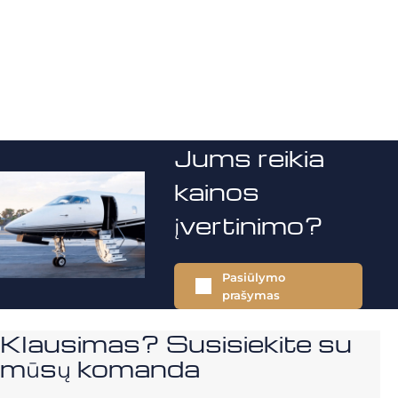
Jums reikia
kainos
įvertinimo?
Pasiūlymo
prašymas
Klausimas? Susisiekite su
mūsų komanda