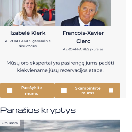
Izabelė Klerk
Francois-Xavier
Clerc
AEROAFFAIRES generalinis
direktorius
AEROAFFAIRES įkūrėjas
Mūsų oro ekspertai yra pasirengę jums padėti
kiekviename jūsų rezervacijos etape.
Parašykite
Skambinkite
mums
mums
Panašios kryptys
Oro uostai