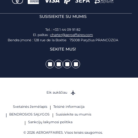
SUSISIEKITE SU MUMIS
Tel. : +33 1 44 09 91 82
El. paštas :
charter@aeroaffaires.com
Bendra įmonė : 128 rue de la Boétie 75008 Paryžius PRANCŪZIJA
SEKITE MUS!
Eik aukščiau
Svetainės žemėlapis
Teisinė informacija
BENDROSIOS SĄLYGOS
Susisiekite su mumis
Sankcijų laikymosi politika
© 2026 AEROAFFAIRES. Visos teisės saugomos.