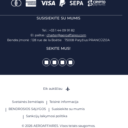
SUSISIEKITE SU MUMIS
Tel. : +33 1 44 09 91 82
El. paštas :
charter@aeroaffaires.com
Bendra įmonė : 128 rue de la Boétie 75008 Paryžius PRANCŪZIJA
SEKITE MUS!
Eik aukščiau
Svetainės žemėlapis
Teisinė informacija
BENDROSIOS SĄLYGOS
Susisiekite su mumis
Sankcijų laikymosi politika
© 2026 AEROAFFAIRES. Visos teisės saugomos.