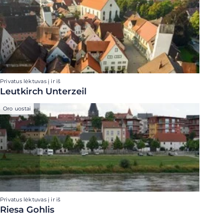
Privatus lėktuvas į ir iš
Leutkirch Unterzeil
Oro uostai
Privatus lėktuvas į ir iš
Riesa Gohlis