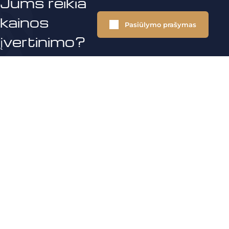
Jums reikia
kainos
Pasiūlymo prašymas
įvertinimo?