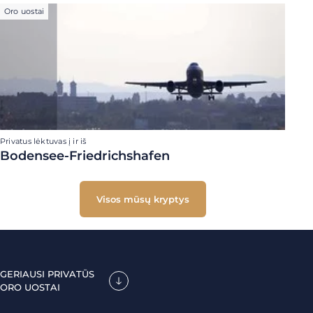
Oro uostai
Privatus lėktuvas į ir iš
Bodensee-Friedrichshafen
Visos mūsų kryptys
GERIAUSI PRIVATŪS
ORO UOSTAI