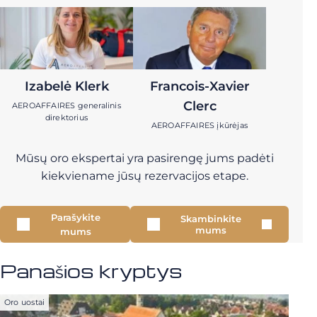
Izabelė Klerk
Francois-Xavier
Clerc
AEROAFFAIRES generalinis
direktorius
AEROAFFAIRES įkūrėjas
Mūsų oro ekspertai yra pasirengę jums padėti
kiekviename jūsų rezervacijos etape.
Parašykite
Skambinkite
mums
mums
Panašios kryptys
Oro uostai