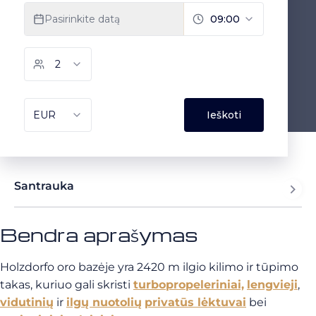
Santrauka
Bendra aprašymas
Holzdorfo oro bazėje yra 2420 m ilgio kilimo ir tūpimo
takas, kuriuo gali skristi
turbopropeleriniai,
lengvieji
,
vidutinių
ir
ilgų nuotolių
privatūs lėktuvai
bei