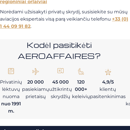
regioniniai orlaiviai
Norėdami užsisakyti privatų skrydį, susisiekite su mūsų
aviacijos ekspertais visą parą veikiančiu telefonu
+33 (0)
1 44 09 91 82
.
Kodėl pasitikėti
AEROAFFAIRES?
Privatinių
20 000
45 000
120
4,9/5
lėktuvų
pasiekiamų
užtikrintų
000+
klientų
nuoma
prietaisų
skrydžių
keleivių
pasitenkinimas
nuo 1991
k
m.