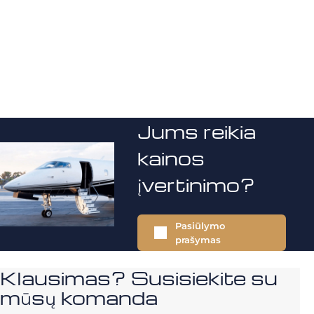
Jums reikia
kainos
įvertinimo?
Pasiūlymo
prašymas
Klausimas? Susisiekite su
mūsų komanda