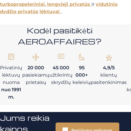
turbopropeleriniai,
lengvieji privatūs
ir
vidutinio
dydžio privatūs
lėktuvai
.
Kodėl pasitikėti
AEROAFFAIRES?
Privatinių
20 000
45 000
95
4,9/5
lėktuvų
pasiekiamų
užtikrintų
000+
klientų
nuoma
prietaisų
skrydžių
keleivių
pasitenkinimas
nuo 1991
k
m.
Jums reikia
kainos
Pasiūlymo prašymas