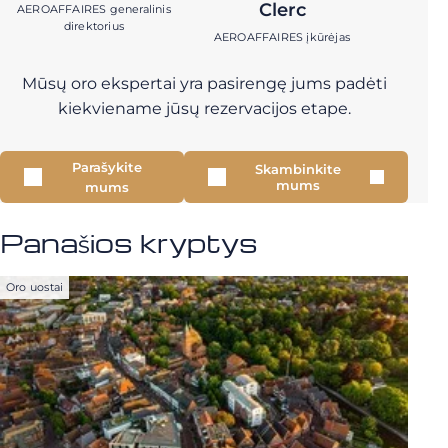
Clerc
AEROAFFAIRES generalinis
direktorius
AEROAFFAIRES įkūrėjas
Mūsų oro ekspertai yra pasirengę jums padėti
kiekviename jūsų rezervacijos etape.
Parašykite
Skambinkite
mums
mums
Panašios kryptys
Oro uostai