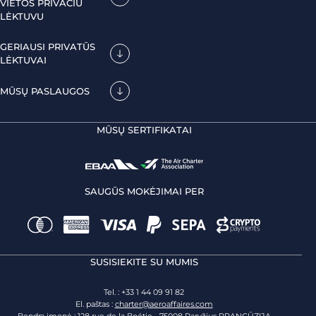
VIETOS PRIVAČIU
LĖKTUVU
GERIAUSI PRIVATŪS
LĖKTUVAI
MŪSŲ PASLAUGOS
MŪSŲ SERTIFIKATAI
SAUGŪS MOKĖJIMAI PER
SUSISIEKITE SU MUMIS
Tel. : +33 1 44 09 91 82
El. paštas :
charter@aeroaffaires.com