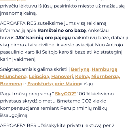
privačiu lėktuvu iš jūsų pasirinkto miesto už mažiausią
įmanomą kainą.
AEROAFFAIRES suteiksime jums visą reikiamą
informaciją apie
Ramšteino oro bazę
. Anksčiau
buvusi
JAV karinių oro pajėgų
naikintuvų bazė, dabar ji
visų pirma atvira civilinei ir verslo aviacijai. Nuo Antrojo
pasaulinio karo iki Šaltojo karo ši bazė atliko strateginį
karinį vaidmenį.
Sraigtasparniais galima skristi į
Berlyną
,
Hamburgą
,
Miuncheną
,
Leipcigą
,
Hanoverį
,
Kelną,
Niurnbergą,
Brėmeną
ir
Frankfurtą prie Maino
ir iš jų.
Pagal mūsų programą ”
SkyCO2″
100 % kiekvieno
privataus skrydžio metu išmetamo CO2 kiekio
kompensuojama remiant Peru pirminių miškų
išsaugojimą.
AEROAFFAIRES užsisakykite privatų lėktuvą per 2