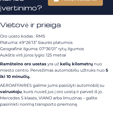
įvertinimo?
Vietovė ir prieiga
Oro uosto kodas : RMS
Platuma: 49°26’13” šiaurės platumos
Geografinė ilguma: 07°36’01” rytų ilgumos
Aukštis virš jūros lygio: 125 metrai
Ramšteino oro uostas
yra už
kelių kilometrų
nuo
miesto centro. Pervežimas automobiliu užtruks nuo
5
iki 10
minučių.
AEROAFFAIRES galime jums pasiūlyti automobilį su
vairuotoju
, kuris nuveš jus į oro uostą ir parveš iš jo.
Mercedes S klasės, VIANO arba limuzinas – galite
pasirinkti norimą transporto priemonę.