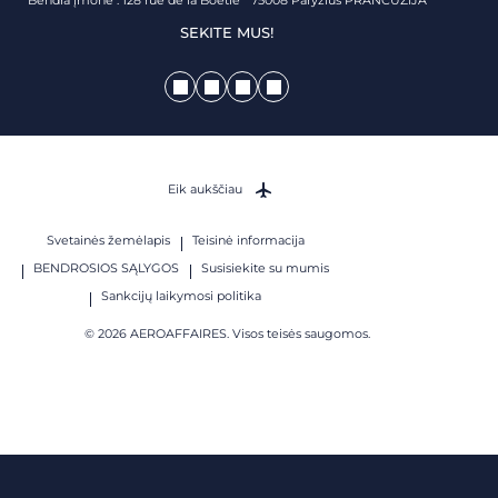
Bendra įmonė : 128 rue de la Boétie 75008 Paryžius PRANCŪZIJA
SEKITE MUS!
Eik aukščiau
Svetainės žemėlapis
Teisinė informacija
BENDROSIOS SĄLYGOS
Susisiekite su mumis
Sankcijų laikymosi politika
© 2026 AEROAFFAIRES. Visos teisės saugomos.