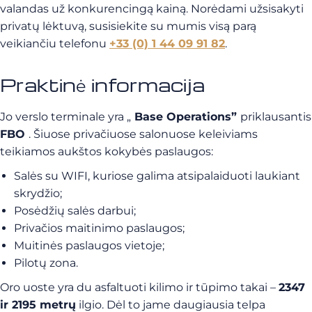
valandas už konkurencingą kainą. Norėdami užsisakyti
privatų lėktuvą, susisiekite su mumis visą parą
veikiančiu telefonu
+33 (0) 1 44 09 91 82
.
Praktinė informacija
Jo verslo terminale yra „
Base Operations”
priklausantis
FBO
. Šiuose privačiuose salonuose keleiviams
teikiamos aukštos kokybės paslaugos:
Salės su WIFI, kuriose galima atsipalaiduoti laukiant
skrydžio;
Posėdžių salės darbui;
Privačios maitinimo paslaugos;
Muitinės paslaugos vietoje;
Pilotų zona.
Oro uoste yra du asfaltuoti kilimo ir tūpimo takai –
2347
ir 2195 metrų
ilgio. Dėl to jame daugiausia telpa