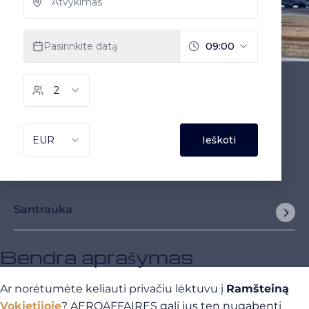
Santrauka
Bendra aprašymas
Ar norėtumėte keliauti privačiu lėktuvu į
Ramšteiną
Vokietijoje
? AEROAFFAIRES gali jus ten nugabenti