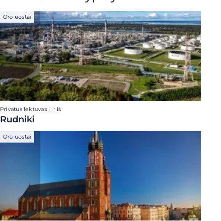
Oro uostai
Privatus lėktuvas į ir iš
Rudniki
Oro uostai