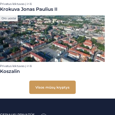
Privatus lėktuvas į ir iš
Krokuva Jonas Paulius II
Oro uostai
Privatus lėktuvas į ir iš
Koszalin
Visos mūsų kryptys
GERIAUSI PRIVATŪS