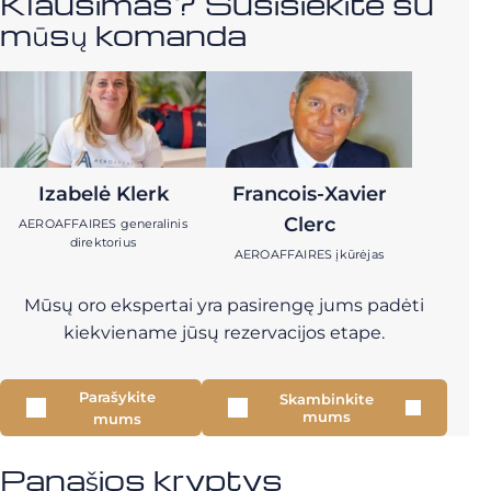
Klausimas? Susisiekite su
mūsų komanda
Izabelė Klerk
Francois-Xavier
Clerc
AEROAFFAIRES generalinis
direktorius
AEROAFFAIRES įkūrėjas
Mūsų oro ekspertai yra pasirengę jums padėti
kiekviename jūsų rezervacijos etape.
Parašykite
Skambinkite
mums
mums
Panašios kryptys