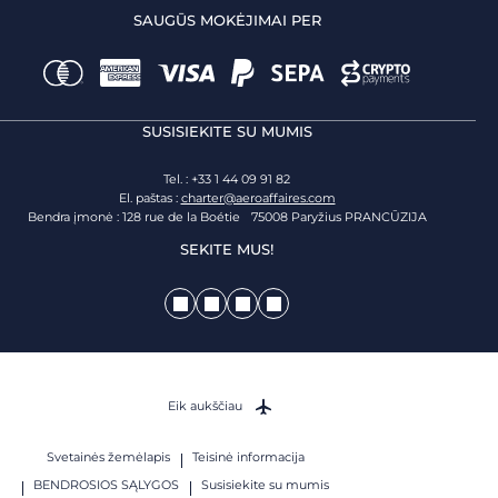
SAUGŪS MOKĖJIMAI PER
SUSISIEKITE SU MUMIS
Tel. : +33 1 44 09 91 82
El. paštas :
charter@aeroaffaires.com
Bendra įmonė : 128 rue de la Boétie 75008 Paryžius PRANCŪZIJA
SEKITE MUS!
Eik aukščiau
Svetainės žemėlapis
Teisinė informacija
BENDROSIOS SĄLYGOS
Susisiekite su mumis