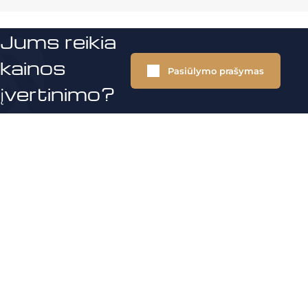
Jums reikia
kainos
Pasiūlymo prašymas
įvertinimo?