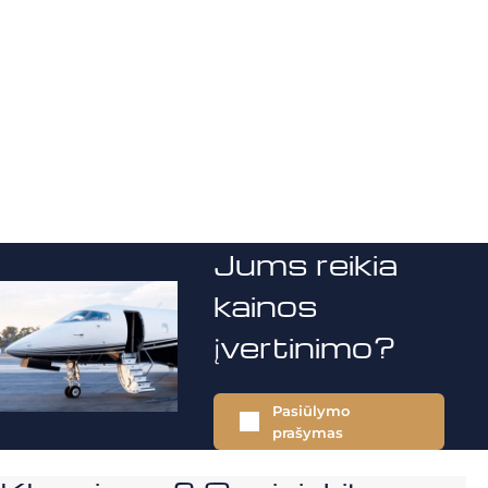
Jums reikia
kainos
įvertinimo?
Pasiūlymo
prašymas