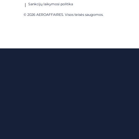
Sankcijų laikymosi politika
© 2026 AEROAFFAIRES. Visos teisės saugomos.