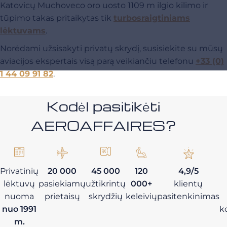
Katovicų Muchoveco oro uosto 1109 m ilgio kilimo ir
tūpimo takas pritaikytas tik
turbosraigtiniams
lėktuvams
.
Norėdami užsisakyti privatų skrydį, susisiekite su mūsų
aviacijos ekspertais visą parą veikiančiu telefonu
+33 (0)
1 44 09 91 82
.
Kodėl pasitikėti
AEROAFFAIRES?
Privatinių
20 000
45 000
120
4,9/5
lėktuvų
pasiekiamų
užtikrintų
000+
klientų
nuoma
prietaisų
skrydžių
keleivių
pasitenkinimas
nuo 1991
k
m.