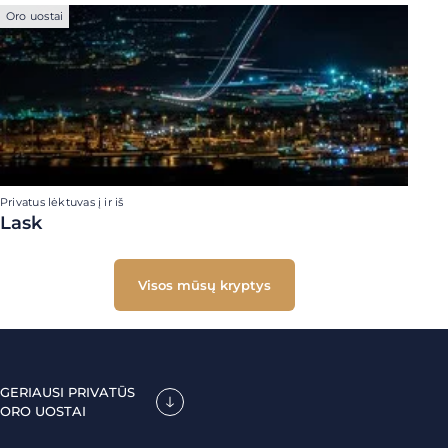
Oro uostai
Privatus lėktuvas į ir iš
Lask
Visos mūsų kryptys
GERIAUSI PRIVATŪS
ORO UOSTAI