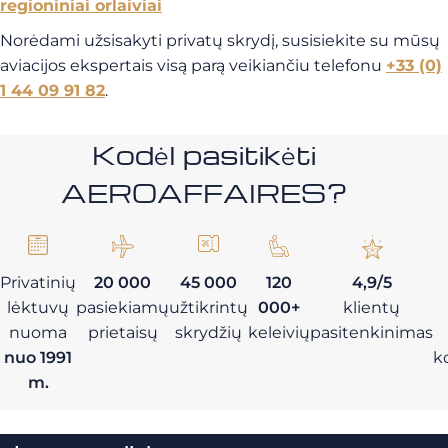
regioniniai orlaiviai
Norėdami užsisakyti privatų skrydį, susisiekite su mūsų
aviacijos ekspertais visą parą veikiančiu telefonu
+33 (0)
1 44 09 91 82
.
Kodėl pasitikėti
AEROAFFAIRES?
Privatinių
20 000
45 000
120
4,9/5
lėktuvų
pasiekiamų
užtikrintų
000+
klientų
nuoma
prietaisų
skrydžių
keleivių
pasitenkinimas
nuo 1991
k
m.