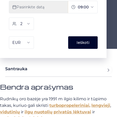
Santrauka
Bendra aprašymas
Rudnikų oro bazėje yra 1991 m ilgio kilimo ir tūpimo
takas, kuriuo gali skristi
turbopropeleriniai,
lengvieji
,
vidutinių
ir
ilgų nuotolių
privatūs lėktuvai
ir