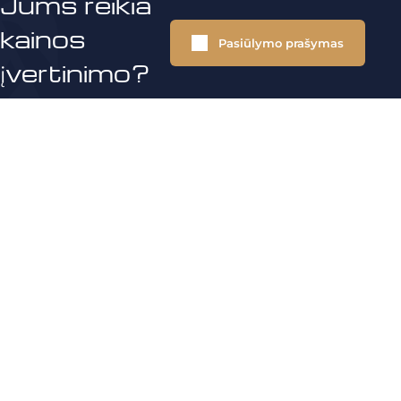
Jums reikia
kainos
Pasiūlymo prašymas
įvertinimo?