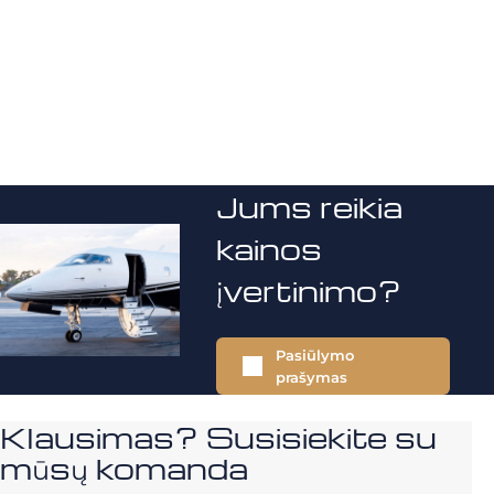
Jums reikia
kainos
įvertinimo?
Pasiūlymo
prašymas
Klausimas? Susisiekite su
mūsų komanda