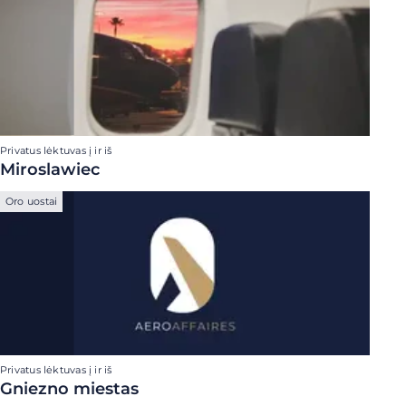
Privatus lėktuvas į ir iš
Miroslawiec
Oro uostai
Privatus lėktuvas į ir iš
Gniezno miestas