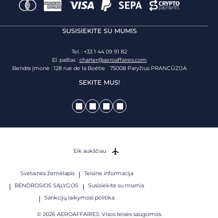
SUSISIEKITE SU MUMIS
Tel. : +33 1 44 09 91 82
El. paštas :
charter@aeroaffaires.com
Bendra įmonė : 128 rue de la Boétie 75008 Paryžius PRANCŪZIJA
SEKITE MUS!
Eik aukščiau
Svetainės žemėlapis
Teisinė informacija
BENDROSIOS SĄLYGOS
Susisiekite su mumis
Sankcijų laikymosi politika
© 2026 AEROAFFAIRES. Visos teisės saugomos.