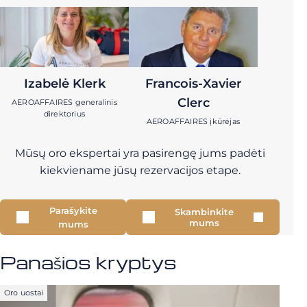
Izabelė Klerk
Francois-Xavier
Clerc
AEROAFFAIRES generalinis
direktorius
AEROAFFAIRES įkūrėjas
Mūsų oro ekspertai yra pasirengę jums padėti
kiekviename jūsų rezervacijos etape.
Parašykite
Skambinkite
mums
mums
Panašios kryptys
Oro uostai