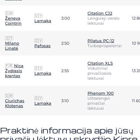
🇨🇭
Citation CJ2
🇨🇾
Ženeva
3:00
Lengvieji verslo
12 
Larnaka
Cointrin
lėktuvai
🇮🇹
🇨🇾
Pilatus PC-12
Milano
2:50
10 
Pafosas
Turbopropeleriai
Linatė
Citation XLS
🇫🇷
Nica
🇨🇾
Vidutiniai
Žydrasis
2:55
13 
Larnaka
privačiosios
krantas
lėktuvai
Phenom 100
🇨🇭
🇨🇾
Ultralengvi
Ciurichas
3:10
11 
Larnaka
privačiai
Klotenas
lėktuvai
Praktinė informacija apie jūsų
privačiu lėktuvu skrydžio Kipre