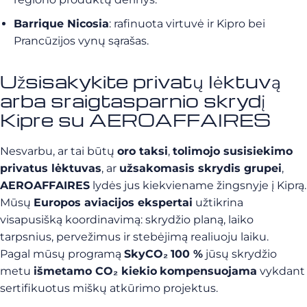
Barrique Nicosia
: rafinuota virtuvė ir Kipro bei
Prancūzijos vynų sąrašas.
Užsisakykite privatų lėktuvą
arba sraigtasparnio skrydį
Kipre su AEROAFFAIRES
Nesvarbu, ar tai būtų
oro taksi
,
tolimojo susisiekimo
privatus lėktuvas
, ar
užsakomasis skrydis grupei
,
AEROAFFAIRES
lydės jus kiekviename žingsnyje į Kiprą.
Mūsų
Europos aviacijos ekspertai
užtikrina
visapusišką koordinavimą: skrydžio planą, laiko
tarpsnius, pervežimus ir stebėjimą realiuoju laiku.
Pagal mūsų programą
SkyCO₂
100 %
jūsų skrydžio
metu
išmetamo CO₂ kiekio
kompensuojama
vykdant
sertifikuotus miškų atkūrimo projektus.