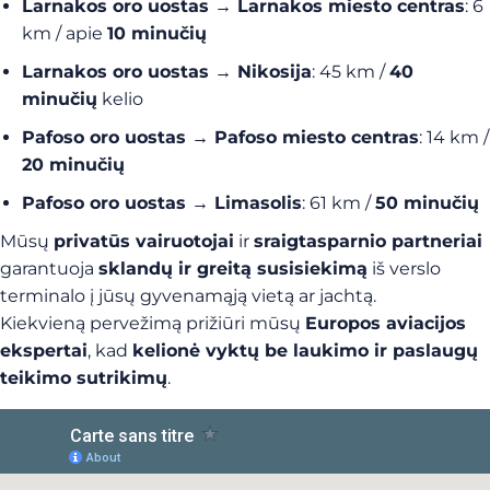
Larnakos oro uostas → Larnakos miesto centras
: 6
km / apie
10 minučių
Larnakos oro uostas → Nikosija
: 45 km /
40
minučių
kelio
Pafoso oro uostas → Pafoso miesto centras
: 14 km /
20 minučių
Pafoso oro uostas → Limasolis
: 61 km /
50 minučių
Mūsų
privatūs vairuotojai
ir
sraigtasparnio partneriai
garantuoja
sklandų ir greitą susisiekimą
iš verslo
terminalo į jūsų gyvenamąją vietą ar jachtą.
Kiekvieną pervežimą prižiūri mūsų
Europos aviacijos
ekspertai
, kad
kelionė vyktų be laukimo ir paslaugų
teikimo sutrikimų
.