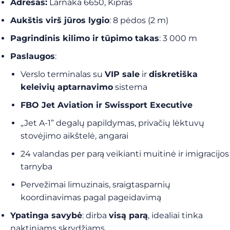
Adresas:
Larnaka 6650, Kipras
Aukštis virš jūros lygio
: 8 pėdos (2 m)
Pagrindinis kilimo ir tūpimo takas
: 3 000 m
Paslaugos
:
Verslo terminalas su
VIP sale
ir
diskretiška
keleivių aptarnavimo
sistema
FBO Jet Aviation ir Swissport Executive
„Jet A-1” degalų papildymas, privačių lėktuvų
stovėjimo aikštelė, angarai
24 valandas per parą veikianti muitinė ir imigracijos
tarnyba
Pervežimai limuzinais, sraigtasparnių
koordinavimas pagal pageidavimą
Ypatinga savybė
: dirba
visą parą
, idealiai tinka
naktiniams skrydžiams.