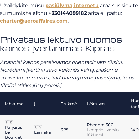
Užpildykite mūsų
pasiūlymą internetu
arba susisiekite
su mumis telefonu
+330144099182
arba el. paštu:
charter@aeroaffaires.com
.
Privataus lėktuvo nuomos
kainos įvertinimas Kipras
Apatiniai kainos pateikiamos orientaciniam tikslui.
Norėdami įvertinti savo kelionės kainą, prašome
susisiekti su mumis, kad parengtume pasiūlymą, kuris
tiksliai atitiks jūsų poreikį.
Nu
lahkuma
Į
Trukmė
Lėktuvas
tari
🇫🇷
Phenom 300
Paryžius
🇨🇾
3:25
Lengvieji verslo
14 
Le
Larnaka
lėktuvai
Bourget