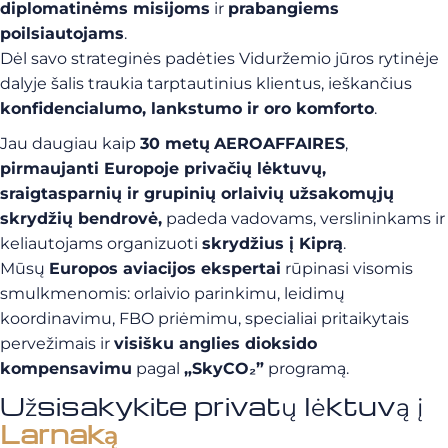
diplomatinėms misijoms
ir
prabangiems
poilsiautojams
.
Dėl savo strateginės padėties Viduržemio jūros rytinėje
dalyje šalis traukia tarptautinius klientus, ieškančius
konfidencialumo, lankstumo ir oro komforto
.
Jau daugiau kaip
30 metų
AEROAFFAIRES
,
pirmaujanti Europoje privačių lėktuvų,
sraigtasparnių ir grupinių orlaivių užsakomųjų
skrydžių bendrovė,
padeda vadovams, verslininkams ir
keliautojams organizuoti
skrydžius į Kiprą
.
Mūsų
Europos aviacijos ekspertai
rūpinasi visomis
smulkmenomis: orlaivio parinkimu, leidimų
koordinavimu, FBO priėmimu, specialiai pritaikytais
pervežimais ir
visišku anglies dioksido
kompensavimu
pagal
„SkyCO₂”
programą.
Užsisakykite privatų lėktuvą į
Larnaką