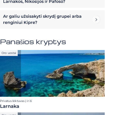
Larnakos, Nikosijos ir Pafoso?
Ar galiu užsisakyti skrydį grupei arba
renginiui Kipre?
Panašios kryptys
Oro uostai
Privatus lėktuvas į ir iš
Larnaka