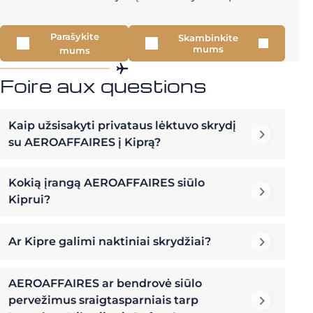
Parašykite
Skambinkite
mums
mums
Foire aux questions
Kaip užsisakyti privataus lėktuvo skrydį
su AEROAFFAIRES į Kiprą?
Kokią įrangą AEROAFFAIRES siūlo
Kiprui?
Ar Kipre galimi naktiniai skrydžiai?
AEROAFFAIRES ar bendrovė siūlo
pervežimus sraigtasparniais tarp