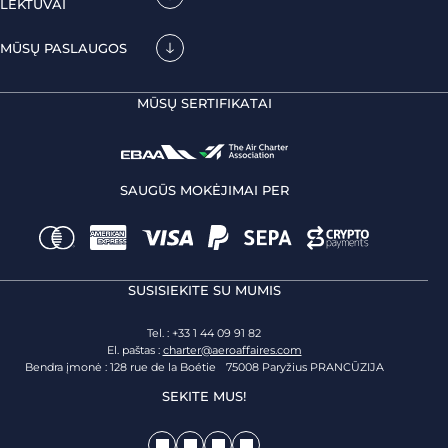
LĖKTUVAI
MŪSŲ PASLAUGOS
MŪSŲ SERTIFIKATAI
SAUGŪS MOKĖJIMAI PER
SUSISIEKITE SU MUMIS
Tel. : +33 1 44 09 91 82
El. paštas :
charter@aeroaffaires.com
Bendra įmonė : 128 rue de la Boétie 75008 Paryžius PRANCŪZIJA
SEKITE MUS!