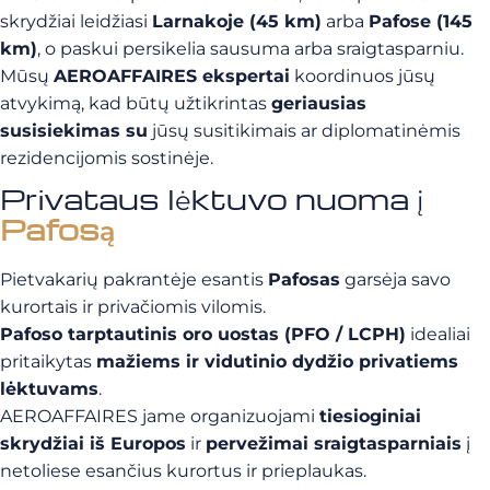
skrydžiai leidžiasi
Larnakoje (45 km)
arba
Pafose (145
km)
, o paskui persikelia sausuma arba sraigtasparniu.
Mūsų
AEROAFFAIRES ekspertai
koordinuos jūsų
atvykimą, kad būtų užtikrintas
geriausias
susisiekimas su
jūsų susitikimais ar diplomatinėmis
rezidencijomis sostinėje.
Privataus lėktuvo nuoma į
Pafosą
Pietvakarių pakrantėje esantis
Pafosas
garsėja savo
kurortais ir privačiomis vilomis.
Pafoso tarptautinis oro uostas (PFO / LCPH)
idealiai
pritaikytas
mažiems ir vidutinio dydžio privatiems
lėktuvams
.
AEROAFFAIRES jame organizuojami
tiesioginiai
skrydžiai iš Europos
ir
pervežimai sraigtasparniais
į
netoliese esančius kurortus ir prieplaukas.