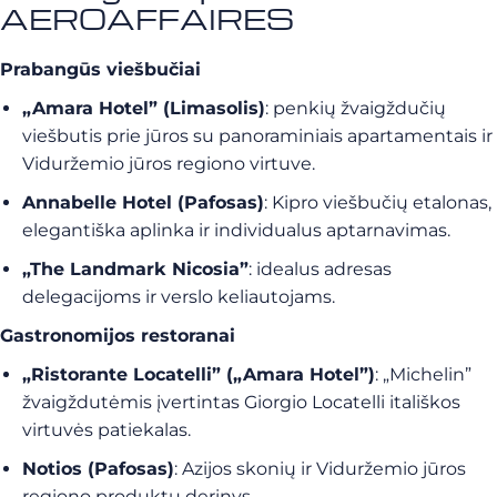
AEROAFFAIRES
Prabangūs viešbučiai
„Amara Hotel” (Limasolis)
: penkių žvaigždučių
viešbutis prie jūros su panoraminiais apartamentais ir
Viduržemio jūros regiono virtuve.
Annabelle Hotel (Pafosas)
: Kipro viešbučių etalonas,
elegantiška aplinka ir individualus aptarnavimas.
„The Landmark Nicosia”
: idealus adresas
delegacijoms ir verslo keliautojams.
Gastronomijos restoranai
„Ristorante Locatelli” („Amara Hotel”)
: „Michelin”
žvaigždutėmis įvertintas Giorgio Locatelli itališkos
virtuvės patiekalas.
Notios (Pafosas)
: Azijos skonių ir Viduržemio jūros
regiono produktų derinys.