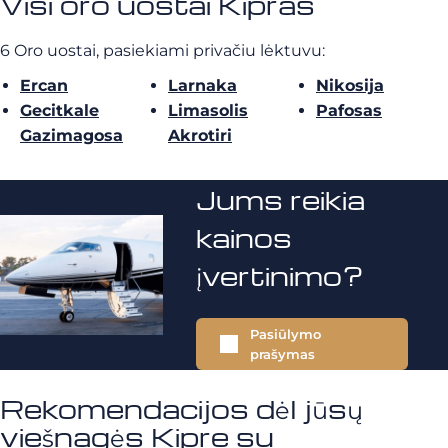
Visi oro uostai Kipras
6 Oro uostai, pasiekiami privačiu lėktuvu:
Ercan
Larnaka
Nikosija
Gecitkale
Limasolis
Pafosas
Gazimagosa
Akrotiri
Jums reikia
kainos
įvertinimo?
Pasiūlymo
prašymas
Rekomendacijos dėl jūsų
viešnagės Kipre su