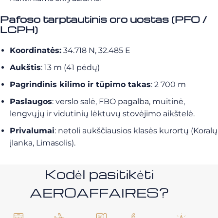
Pafoso tarptautinis oro uostas (PFO /
LCPH)
Koordinatės:
34.718 N, 32.485 E
Aukštis
: 13 m (41 pėdų)
Pagrindinis kilimo ir tūpimo takas
: 2 700 m
Paslaugos
: verslo salė, FBO pagalba, muitinė,
lengvųjų ir vidutinių lėktuvų stovėjimo aikštelė.
Privalumai
: netoli aukščiausios klasės kurortų (Koralų
įlanka, Limasolis).
Kodėl pasitikėti
AEROAFFAIRES?