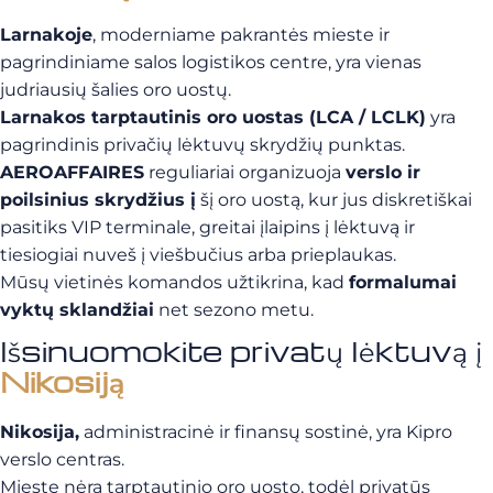
Larnakoje
, moderniame pakrantės mieste ir
pagrindiniame salos logistikos centre, yra vienas
judriausių šalies oro uostų.
Larnakos tarptautinis oro uostas (LCA / LCLK)
yra
pagrindinis privačių lėktuvų skrydžių punktas.
AEROAFFAIRES
reguliariai organizuoja
verslo ir
poilsinius skrydžius į
šį oro uostą, kur jus diskretiškai
pasitiks VIP terminale, greitai įlaipins į lėktuvą ir
tiesiogiai nuveš į viešbučius arba prieplaukas.
Mūsų vietinės komandos užtikrina, kad
formalumai
vyktų sklandžiai
net sezono metu.
Išsinuomokite privatų lėktuvą į
Nikosiją
Nikosija,
administracinė ir finansų sostinė, yra Kipro
verslo centras.
Mieste nėra tarptautinio oro uosto, todėl privatūs