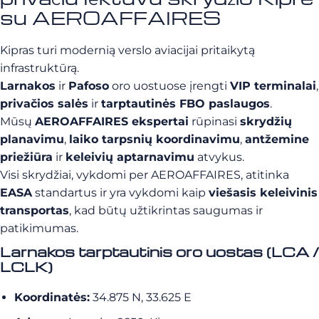
su AEROAFFAIRES
Kipras turi modernią verslo aviacijai pritaikytą
infrastruktūrą.
Larnakos
ir
Pafoso
oro uostuose įrengti
VIP terminalai
,
privačios salės
ir
tarptautinės FBO paslaugos
.
Mūsų
AEROAFFAIRES ekspertai
rūpinasi
skrydžių
planavimu
,
laiko tarpsnių koordinavimu
,
antžemine
priežiūra
ir
keleivių aptarnavimu
atvykus.
Visi skrydžiai, vykdomi per AEROAFFAIRES, atitinka
EASA
standartus ir yra vykdomi kaip
viešasis keleivinis
transportas
, kad būtų užtikrintas saugumas ir
patikimumas.
Larnakos tarptautinis oro uostas (LCA /
LCLK)
Koordinatės:
34.875 N, 33.625 E