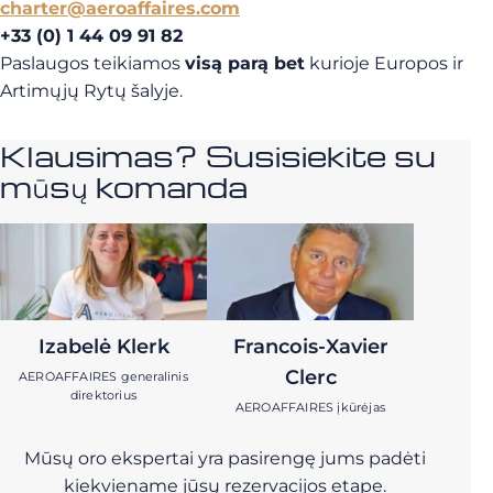
charter@aeroaffaires.com
+33 (0) 1 44 09 91 82
Paslaugos teikiamos
visą parą bet
kurioje Europos ir
Artimųjų Rytų šalyje.
Klausimas? Susisiekite su
mūsų komanda
Izabelė Klerk
Francois-Xavier
Clerc
AEROAFFAIRES generalinis
direktorius
AEROAFFAIRES įkūrėjas
Mūsų oro ekspertai yra pasirengę jums padėti
kiekviename jūsų rezervacijos etape.