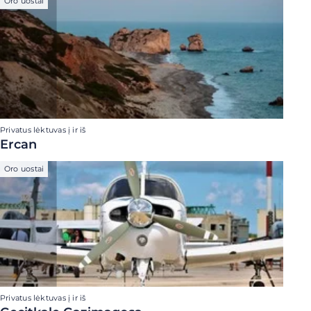
Oro uostai
Privatus lėktuvas į ir iš
Ercan
Oro uostai
Privatus lėktuvas į ir iš