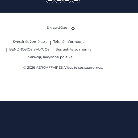
Eik aukščiau
Svetainės žemėlapis
Teisinė informacija
BENDROSIOS SĄLYGOS
Susisiekite su mumis
Sankcijų laikymosi politika
© 2026 AEROAFFAIRES. Visos teisės saugomos.