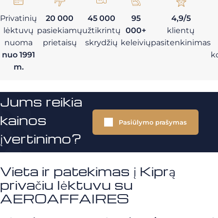
Privatinių
20 000
45 000
95
4,9/5
lėktuvų
pasiekiamų
užtikrintų
000+
klientų
nuoma
prietaisų
skrydžių
keleivių
pasitenkinimas
nuo 1991
k
m.
Jums reikia
kainos
Pasiūlymo prašymas
įvertinimo?
Vieta ir patekimas į Kiprą
privačiu lėktuvu su
AEROAFFAIRES