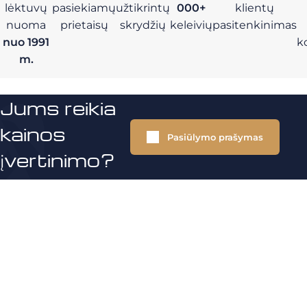
lėktuvų
pasiekiamų
užtikrintų
000+
klientų
nuoma
prietaisų
skrydžių
keleivių
pasitenkinimas
nuo 1991
k
m.
Jums reikia
kainos
Pasiūlymo prašymas
įvertinimo?