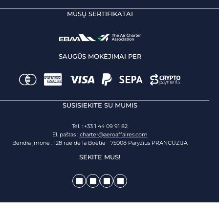
MŪSŲ SERTIFIKATAI
SAUGŪS MOKĖJIMAI PER
SUSISIEKITE SU MUMIS
Tel. : +33 1 44 09 91 82
El. paštas :
charter@aeroaffaires.com
Bendra įmonė : 128 rue de la Boétie 75008 Paryžius PRANCŪZIJA
SEKITE MUS!