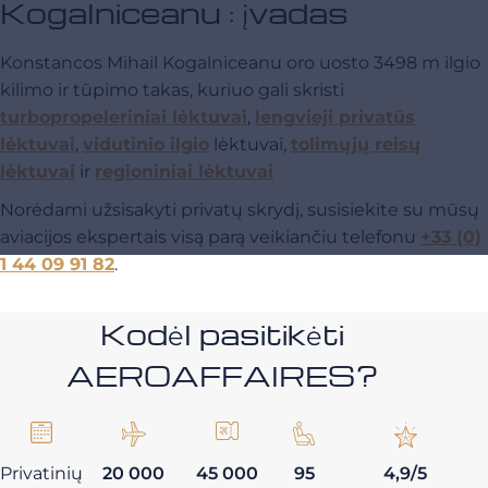
Kogalniceanu : įvadas
Konstancos Mihail Kogalniceanu oro uosto 3498 m ilgio
kilimo ir tūpimo takas, kuriuo gali skristi
turbopropeleriniai lėktuvai
,
lengvieji privatūs
lėktuvai
,
vidutinio ilgio
lėktuvai,
tolimųjų reisų
lėktuvai
ir
regioniniai lėktuvai
Norėdami užsisakyti privatų skrydį, susisiekite su mūsų
aviacijos ekspertais visą parą veikiančiu telefonu
+33 (0)
1 44 09 91 82
.
Kodėl pasitikėti
AEROAFFAIRES?
Privatinių
20 000
45 000
95
4,9/5