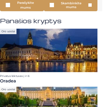
Parašykite
Skambinkite
mums
mums
Panašios kryptys
Oro uostai
Privatus lėktuvas į ir iš
Oradea
Oro uostai