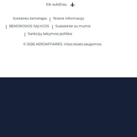
Eik aukščiau
Svetainės žemėlapis
Teisinė informacija
BENDROSIOS SĄLYGOS
Susisiekite su mumis
Sankcijų laikymosi politika
© 2026 AEROAFFAIRES. Visos teisės saugomos.