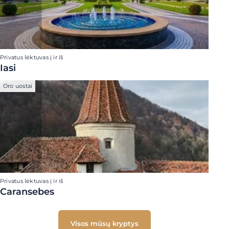
Privatus lėktuvas į ir iš
Iasi
Oro uostai
Privatus lėktuvas į ir iš
Caransebes
Visos mūsų kryptys