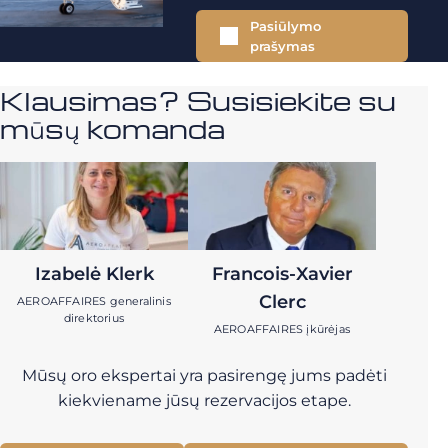
Pasiūlymo
prašymas
Klausimas? Susisiekite su
mūsų komanda
Izabelė Klerk
Francois-Xavier
Clerc
AEROAFFAIRES generalinis
direktorius
AEROAFFAIRES įkūrėjas
Mūsų oro ekspertai yra pasirengę jums padėti
kiekviename jūsų rezervacijos etape.