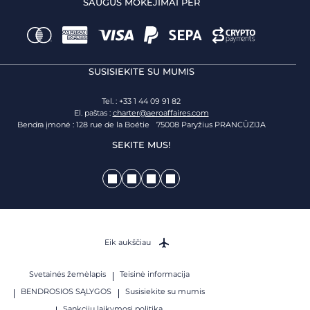
SAUGŪS MOKĖJIMAI PER
SUSISIEKITE SU MUMIS
Tel. : +33 1 44 09 91 82
El. paštas :
charter@aeroaffaires.com
Bendra įmonė : 128 rue de la Boétie 75008 Paryžius PRANCŪZIJA
SEKITE MUS!
Eik aukščiau
Svetainės žemėlapis
Teisinė informacija
BENDROSIOS SĄLYGOS
Susisiekite su mumis
Sankcijų laikymosi politika