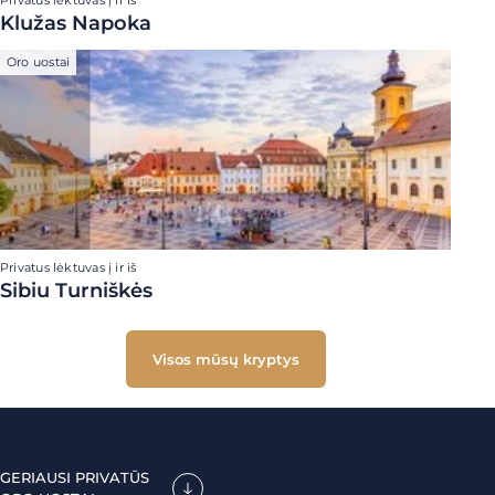
Privatus lėktuvas į ir iš
Klužas Napoka
Oro uostai
Privatus lėktuvas į ir iš
Sibiu Turniškės
Visos mūsų kryptys
GERIAUSI PRIVATŪS