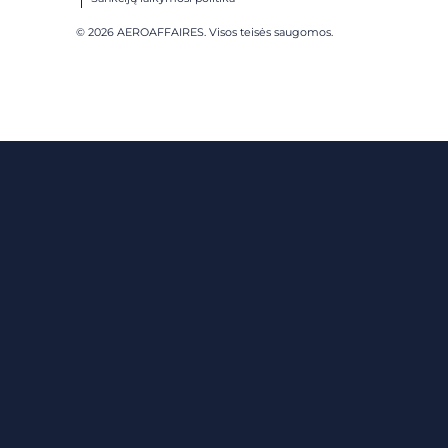
© 2026 AEROAFFAIRES. Visos teisės saugomos.