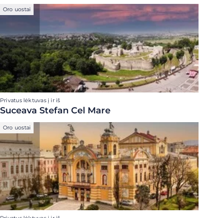
Oro uostai
Privatus lėktuvas į ir iš
Suceava Stefan Cel Mare
Oro uostai