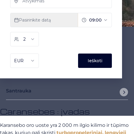
Santrauka
Caransebes : įvadas
Karansebo oro uoste yra 2 000 m ilgio kilimo ir tūpimo
takas, kuriuo gali skristi
turbopropeleriniai,
lengvieji