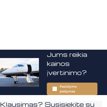
Jums reikia
kainos
įvertinimo?
Pasiūlymo
prašymas
Klausimas? Susisiekite su