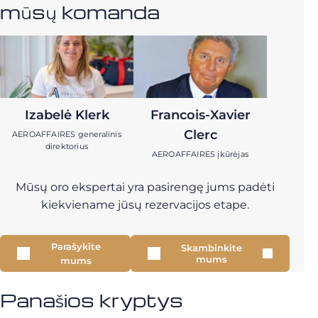
mūsų komanda
Izabelė Klerk
Francois-Xavier
Clerc
AEROAFFAIRES generalinis
direktorius
AEROAFFAIRES įkūrėjas
Mūsų oro ekspertai yra pasirengę jums padėti
kiekviename jūsų rezervacijos etape.
Parašykite
Skambinkite
mums
mums
Panašios kryptys