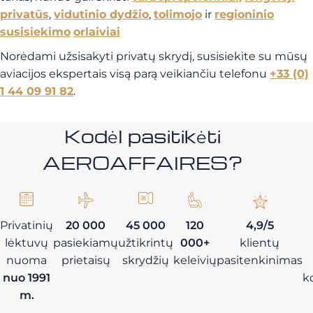
privatūs
,
vidutinio dydžio
,
tolimojo
ir
regioninio
susisiekimo
orlaiviai
Norėdami užsisakyti privatų skrydį, susisiekite su mūsų
aviacijos ekspertais visą parą veikiančiu telefonu
+33 (0)
1 44 09 91 82
.
Kodėl pasitikėti
AEROAFFAIRES?
Privatinių
20 000
45 000
120
4,9/5
lėktuvų
pasiekiamų
užtikrintų
000+
klientų
nuoma
prietaisų
skrydžių
keleivių
pasitenkinimas
nuo 1991
k
m.