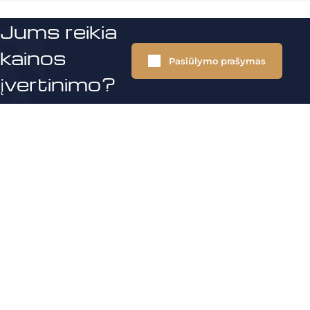
Jums reikia
kainos
Pasiūlymo prašymas
įvertinimo?