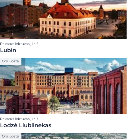
Privatus lėktuvas į ir iš
Lubin
Oro uostai
Privatus lėktuvas į ir iš
Lodzė Liublinekas
Oro uostai