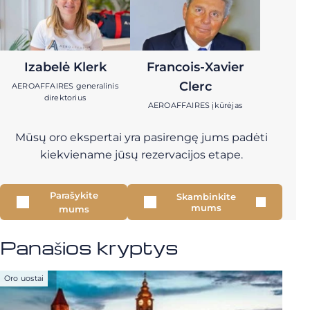
Izabelė Klerk
Francois-Xavier
Clerc
AEROAFFAIRES generalinis
direktorius
AEROAFFAIRES įkūrėjas
Mūsų oro ekspertai yra pasirengę jums padėti
kiekviename jūsų rezervacijos etape.
Parašykite
Skambinkite
mums
mums
Panašios kryptys
Oro uostai