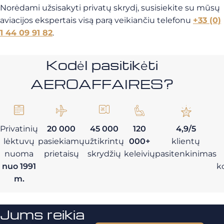
Norėdami užsisakyti privatų skrydį, susisiekite su mūsų
aviacijos ekspertais visą parą veikiančiu telefonu
+33 (0)
1 44 09 91 82
.
Kodėl pasitikėti
AEROAFFAIRES?
Privatinių
20 000
45 000
120
4,9/5
lėktuvų
pasiekiamų
užtikrintų
000+
klientų
nuoma
prietaisų
skrydžių
keleivių
pasitenkinimas
nuo 1991
k
m.
Jums reikia