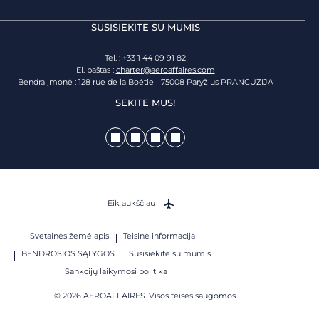
SUSISIEKITE SU MUMIS
Tel. : +33 1 44 09 91 82
El. paštas :
charter@aeroaffaires.com
Bendra įmonė : 128 rue de la Boétie 75008 Paryžius PRANCŪZIJA
SEKITE MUS!
Eik aukščiau
Svetainės žemėlapis
Teisinė informacija
BENDROSIOS SĄLYGOS
Susisiekite su mumis
Sankcijų laikymosi politika
© 2026 AEROAFFAIRES. Visos teisės saugomos.