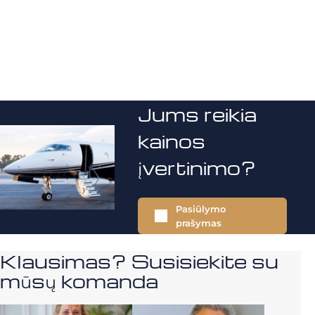
Jums reikia
kainos
įvertinimo?
Pasiūlymo
prašymas
Klausimas? Susisiekite su
mūsų komanda