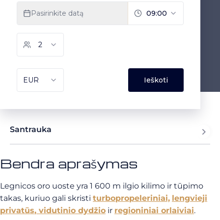
Santrauka
Bendra aprašymas
Legnicos oro uoste yra 1 600 m ilgio kilimo ir tūpimo
takas, kuriuo gali skristi
turbopropeleriniai,
lengvieji
privatūs
, vidutinio dydžio
ir
regioniniai orlaiviai
.