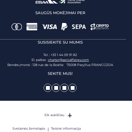
SAUGŪS MOKĖJIMAI PER
SUSISIEKITE SU MUMIS
Tel. : +33 1 44 09 91 82
El. paštas :
charter@aeroaffaires.com
Bendra įmonė : 128 rue de la Boétie 75008 Paryžius PRANCŪZIJA
SEKITE MUS!
Eik aukščiau
Svetainės žemėlapis
Teisinė informacija