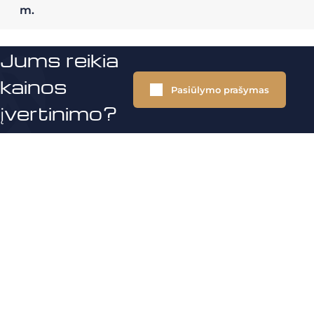
m.
Jums reikia
kainos
Pasiūlymo prašymas
įvertinimo?