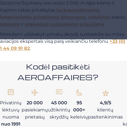
Szczytno Szymany oro uosto 2 000 m ilgio kilimo ir
tūpimo takas pritaikytas
turbosraigtiniams
,
lengviesiems privatiems lėktuvams
,
vidutinės
klasės,
tolimojo
ir
regioninio
susisiekimo
orlaiviams
Norėdami užsisakyti privatų skrydį, susisiekite su mūsų
aviacijos ekspertais visą parą veikiančiu telefonu
+33 (0)
1 44 09 91 82
.
Kodėl pasitikėti
AEROAFFAIRES?
Privatinių
20 000
45 000
95
4,9/5
lėktuvų
pasiekiamų
užtikrintų
000+
klientų
nuoma
prietaisų
skrydžių
keleivių
pasitenkinimas
nuo 1991
k