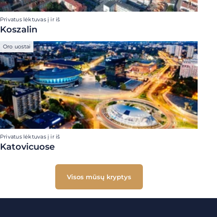
Privatus lėktuvas į ir iš
Koszalin
Oro uostai
Privatus lėktuvas į ir iš
Katovicuose
Visos mūsų kryptys