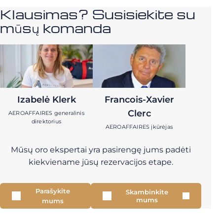
Klausimas? Susisiekite su
mūsų komanda
Izabelė Klerk
Francois-Xavier
Clerc
AEROAFFAIRES generalinis
direktorius
AEROAFFAIRES įkūrėjas
Mūsų oro ekspertai yra pasirengę jums padėti
kiekviename jūsų rezervacijos etape.
Parašykite
Skambinkite
mums
mums