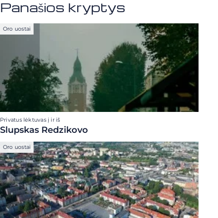
Panašios kryptys
Oro uostai
Privatus lėktuvas į ir iš
Slupskas Redzikovo
Oro uostai