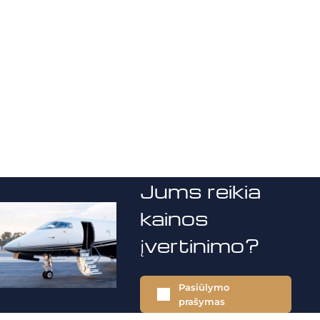
Jums reikia
kainos
įvertinimo?
Pasiūlymo
prašymas