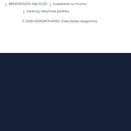
BENDROSIOS SĄLYGOS
Susisiekite su mumis
Sankcijų laikymosi politika
© 2026 AEROAFFAIRES. Visos teisės saugomos.