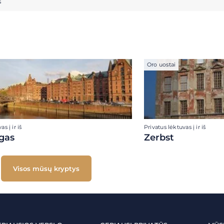
s
Oro uostai
s į ir iš
Privatus lėktuvas į ir iš
gas
Zerbst
Visos mūsų kryptys