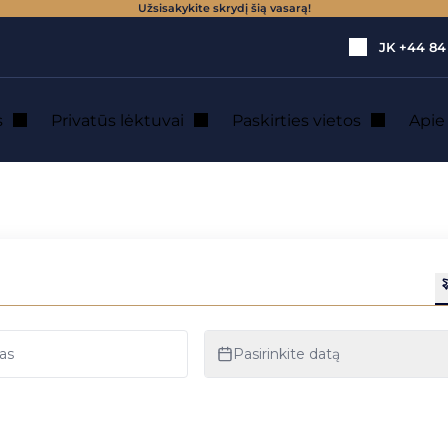
Užsisakykite skrydį šią vasarą!
JK
+44 84
s
Privatūs lėktuvai
Paskirties vietos
Api
ačiu lėktuvu nuoma