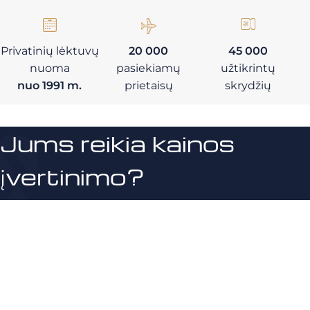
Privatinių lėktuvų
20 000
45 000
nuoma
pasiekiamų
užtikrintų
nuo 1991 m.
prietaisų
skrydžių
Jums reikia kainos
įvertinimo?