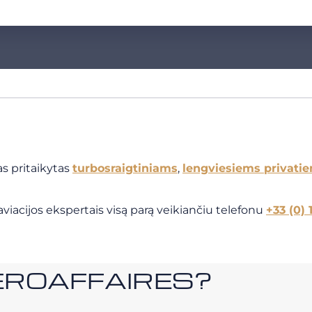
s pritaikytas
turbosraigtiniams
,
lengviesiems privati
viacijos ekspertais visą parą veikiančiu telefonu
+33 (0) 
i AEROAFFAIRES?