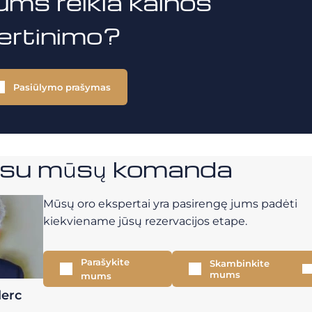
ums reikia kainos
vertinimo?
Pasiūlymo prašymas
e su mūsų komanda
Mūsų oro ekspertai yra pasirengę jums padėti
kiekviename jūsų rezervacijos etape.
Parašykite
Skambinkite
mums
mums
lerc