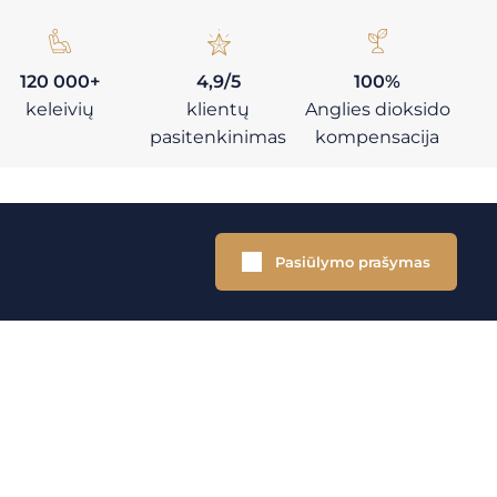
120 000+
4,9/5
100%
keleivių
klientų
Anglies dioksido
pasitenkinimas
kompensacija
Pasiūlymo prašymas