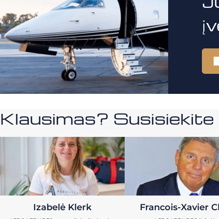
J
į
Klausimas? Susisiekit
Izabelė Klerk
Francois-Xavier C