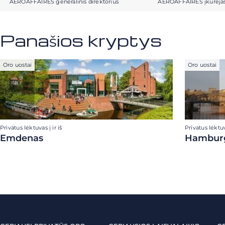
AEROAFFAIRES generalinis direktorius
AEROAFFAIRES įkūrėja
Panašios kryptys
Oro uostai
Oro uostai
Privatus lėktuvas į ir iš
Privatus lėktuva
Emdenas
Hambur