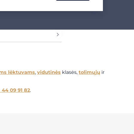
ems lėktuvams
,
vidutinės
klasės,
tolimųjų
ir
1 44 09 91 82
.