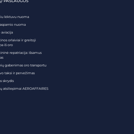
Ų PASLAUGOS
čiu lėktuvu nuoma
tasparnio nuoma
 aviacija
nos orlaiviai ir greitoji
ba iš oro
ininė repatriacija: išsamus
as
nių gabenimas oro transportu
vo taksi ir pervežimas
s skrydis
tų atsiliepimai AEROAFFAIRES