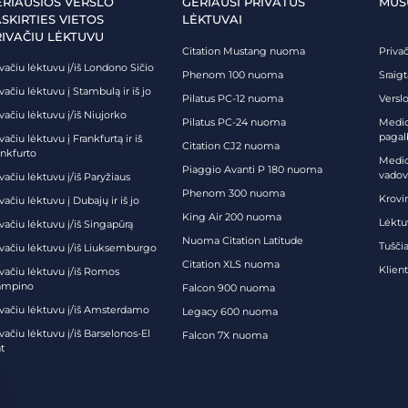
ERIAUSIOS VERSLO
GERIAUSI PRIVATŪS
MŪS
SKIRTIES VIETOS
LĖKTUVAI
RIVAČIU LĖKTUVU
Citation Mustang nuoma
Priva
vačiu lėktuvu į/iš Londono Sičio
Phenom 100 nuoma
Sraig
vačiu lėktuvu į Stambulą ir iš jo
Pilatus PC-12 nuoma
Verslo
vačiu lėktuvu į/iš Niujorko
Pilatus PC-24 nuoma
Medici
pagal
vačiu lėktuvu į Frankfurtą ir iš
Citation CJ2 nuoma
ankfurto
Medic
Piaggio Avanti P 180 nuoma
vadov
vačiu lėktuvu į/iš Paryžiaus
Phenom 300 nuoma
Krovi
vačiu lėktuvu į Dubajų ir iš jo
King Air 200 nuoma
Lėktu
vačiu lėktuvu į/iš Singapūrą
Nuoma Citation Latitude
Tuščia
ivačiu lėktuvu į/iš Liuksemburgo
Citation XLS nuoma
Klien
ivačiu lėktuvu į/iš Romos
ampino
Falcon 900 nuoma
ivačiu lėktuvu į/iš Amsterdamo
Legacy 600 nuoma
vačiu lėktuvu į/iš Barselonos-El
Falcon 7X nuoma
t