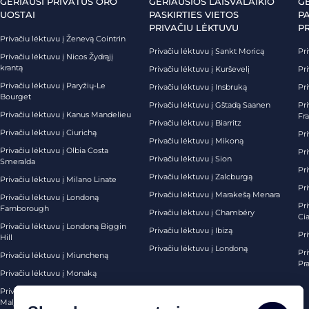
GERIAUSI PRIVATŪS ORO
GERIAUSIOS LAISVALAIKIO
G
UOSTAI
PASKIRTIES VIETOS
PA
PRIVAČIU LĖKTUVU
P
Privačiu lėktuvu į Ženevą Cointrin
Privačiu lėktuvu į Sankt Moricą
Pri
Privačiu lėktuvu į Nicos Žydrąjį
krantą
Privačiu lėktuvu į Kurševelį
Pri
Privačiu lėktuvu į Paryžių-Le
Privačiu lėktuvu į Insbruką
Pri
Bourget
Privačiu lėktuvu į Gštadą Saanen
Pri
Privačiu lėktuvu į Kanus Mandelieu
Fr
Privačiu lėktuvu į Biarritz
Privačiu lėktuvu į Ciurichą
Pri
Privačiu lėktuvu į Mikoną
Privačiu lėktuvu į Olbia Costa
Pri
Privačiu lėktuvu į Sion
Smeralda
Pri
Privačiu lėktuvu į Zalcburgą
Privačiu lėktuvu į Milano Linate
Pr
Privačiu lėktuvu į Marakešą Menara
Privačiu lėktuvu į Londoną
Pr
Farnborough
Privačiu lėktuvu į Chambéry
Ci
Privačiu lėktuvu į Londoną Biggin
Privačiu lėktuvu į Ibizą
Pr
Hill
Privačiu lėktuvu į Londoną
Pri
Privačiu lėktuvu į Miuncheną
Pra
Privačiu lėktuvu į Monaką
Privačiu lėktuvu į Palma de
Maljorką