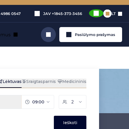
 4986 0547
JAV
+1845-373-3456
LT
e mus
Pasiūlymo prašymas
Ieškoti