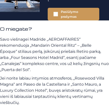
Pasiūlymo
prašymas
O miegate?
Savo viešnagei Madride „AEROAFFAIRES“
rekomenduoja „Mandarin Oriental Ritz“ – „Belle
Époque“ stiliaus perlą, įsikūrusį priešais Retiro parką,
arba „Four Seasons Hotel Madrid“, esantį pačiame
„Canalejas“ komplekso centre, vos už kelių žingsnių nuo
„Puerta del Sol“.
Jei norite labiau intymios atmosferos, „Rosewood Villa
Magna“ ant Paseo de la Castellana ir „Santo Mauro, a
Luxury Collection Hotel“, buvęs aristokratų rūmai, yra
vieni iš labiausiai tarptautinių klientų vertinamų
viešbučių.