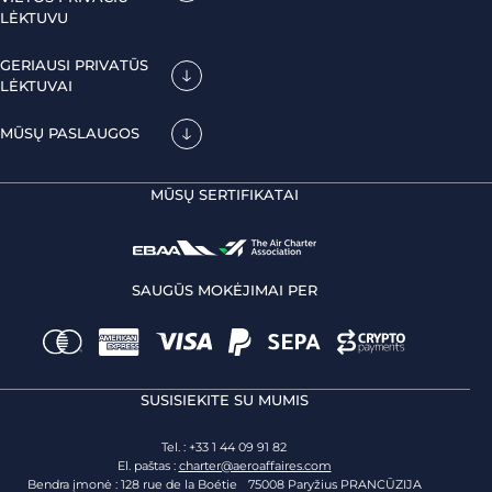
LĖKTUVU
GERIAUSI PRIVATŪS
LĖKTUVAI
MŪSŲ PASLAUGOS
MŪSŲ SERTIFIKATAI
SAUGŪS MOKĖJIMAI PER
SUSISIEKITE SU MUMIS
Tel. : +33 1 44 09 91 82
El. paštas :
charter@aeroaffaires.com
Bendra įmonė : 128 rue de la Boétie 75008 Paryžius PRANCŪZIJA