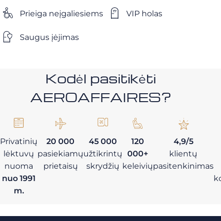
Prieiga neįgaliesiems
VIP holas
Saugus įėjimas
Kodėl pasitikėti
AEROAFFAIRES?
Privatinių
20 000
45 000
120
4,9/5
lėktuvų
pasiekiamų
užtikrintų
000+
klientų
nuoma
prietaisų
skrydžių
keleivių
pasitenkinimas
nuo 1991
k
m.