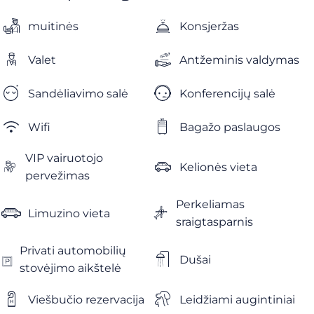
muitinės
Konsjeržas
Valet
Antžeminis valdymas
Sandėliavimo salė
Konferencijų salė
Wifi
Bagažo paslaugos
VIP vairuotojo
Kelionės vieta
pervežimas
Perkeliamas
Limuzino vieta
sraigtasparnis
Privati ​​automobilių
Dušai
stovėjimo aikštelė
Viešbučio rezervacija
Leidžiami augintiniai