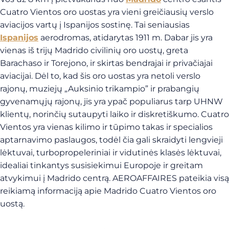
Cuatro Vientos oro uostas yra vieni greičiausių verslo
aviacijos vartų į Ispanijos sostinę. Tai seniausias
Ispanijos
aerodromas, atidarytas 1911 m. Dabar jis yra
vienas iš trijų Madrido civilinių oro uostų, greta
Barachaso ir Torejono, ir skirtas bendrajai ir privačiajai
aviacijai. Dėl to, kad šis oro uostas yra netoli verslo
rajonų, muziejų „Auksinio trikampio” ir prabangių
gyvenamųjų rajonų, jis yra ypač populiarus tarp UHNW
klientų, norinčių sutaupyti laiko ir diskretiškumo. Cuatro
Vientos yra vienas kilimo ir tūpimo takas ir specialios
aptarnavimo paslaugos, todėl čia gali skraidyti lengvieji
lėktuvai, turbopropeleriniai ir vidutinės klasės lėktuvai,
idealiai tinkantys susisiekimui Europoje ir greitam
atvykimui į Madrido centrą. AEROAFFAIRES pateikia visą
reikiamą informaciją apie Madrido Cuatro Vientos oro
uostą.