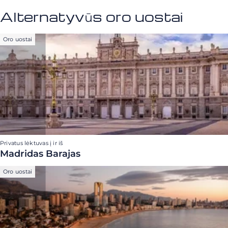
Alternatyvūs oro uostai
Oro uostai
Privatus lėktuvas į ir iš
Madridas Barajas
Oro uostai