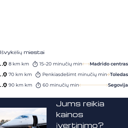
Išvykėlių miestai
8 km km
15–20 minučių min
Madrido centras
70 km km
Penkiasdešimt minučių min
Toledas
90 km km
60 minučių min
Segovija
Jums reikia
kainos
įvertinimo?