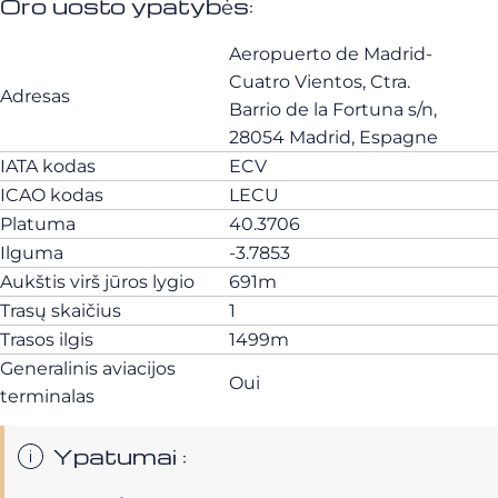
Oro uosto ypatybės:
Aeropuerto de Madrid-
Cuatro Vientos, Ctra.
Adresas
Barrio de la Fortuna s/n,
28054 Madrid, Espagne
IATA kodas
ECV
ICAO kodas
LECU
Platuma
40.3706
Ilguma
-3.7853
Aukštis virš jūros lygio
691m
Trasų skaičius
1
Trasos ilgis
1499m
Generalinis aviacijos
Oui
terminalas
Ypatumai :