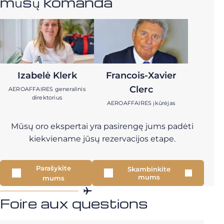
mūsų komanda
Izabelė Klerk
Francois-Xavier
Clerc
AEROAFFAIRES generalinis
direktorius
AEROAFFAIRES įkūrėjas
Mūsų oro ekspertai yra pasirengę jums padėti
kiekviename jūsų rezervacijos etape.
Parašykite
Skambinkite
mums
mums
Foire aux questions