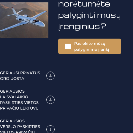
norėtumėte
palyginti mūsų
įrenginius?
Pasiekite mūsų
palyginimo įrankį
GERIAUSI PRIVATŪS
ORO UOSTAI
GERIAUSIOS
LAISVALAIKIO
PASKIRTIES VIETOS
PRIVAČIU LĖKTUVU
GERIAUSIOS
VERSLO PASKIRTIES
VIETOS PRIVAČIU