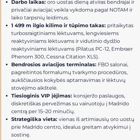
Darbo laikas:
oro uostas dieną atviras bendrajai ir
privačiai aviacijai; veikla vykdoma pagal NOTAM ir
laiko tarpsnių leidimus.
1 499 m ilgio kilimo ir tūpimo takas:
pritaikytas
turbosraigtiniams lėktuvams, lengviesiems
reaktyviniams lėktuvams ir vidutinio dydžio
reaktyviniams lėktuvams (Pilatus PC-12, Embraer
Phenom 300, Cessna Citation XLS).
Bendrosios aviacijos terminalas:
FBO salonai,
pagreitintos formalumų tvarkymo procedūros,
aukščiausios kokybės aptarnavimas ir lėktuvų
stovėjimo aikštelė.
Tiesioginis VIP įėjimas:
konsjeržo paslaugos,
diskretiškas pervežimas su vairuotoju į Madrido
centrą per 15–20 minučių.
Strategiška vieta:
vienas iš artimiausių oro uostų
prie Madrido centro, idealus greitam atvykimui į
sostinę.