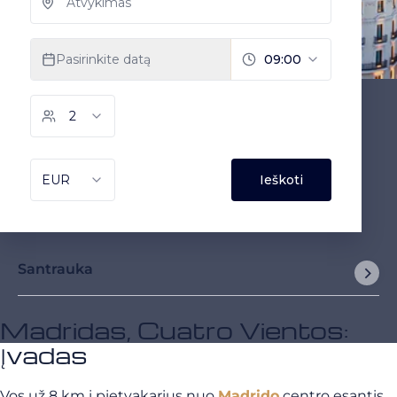
Santrauka
Madridas, Cuatro Vientos:
Įvadas
Vos už 8 km į pietvakarius nuo
Madrido
centro esantis