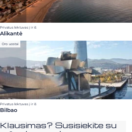
Privatus lėktuvas į ir iš
Alikantė
Oro uostai
Privatus lėktuvas į ir iš
Bilbao
Klausimas? Susisiekite su