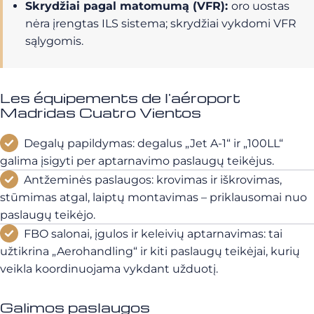
Skrydžiai pagal matomumą (VFR):
oro uostas
nėra įrengtas ILS sistema; skrydžiai vykdomi VFR
sąlygomis.
Les équipements de l'aéroport
Madridas Cuatro Vientos
Degalų papildymas: degalus „Jet A-1“ ir „100LL“
galima įsigyti per aptarnavimo paslaugų teikėjus.
Antžeminės paslaugos: krovimas ir iškrovimas,
stūmimas atgal, laiptų montavimas – priklausomai nuo
paslaugų teikėjo.
FBO salonai, įgulos ir keleivių aptarnavimas: tai
užtikrina „Aerohandling“ ir kiti paslaugų teikėjai, kurių
veikla koordinuojama vykdant užduotį.
Galimos paslaugos