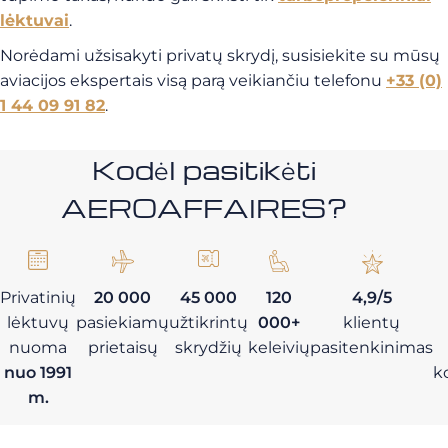
lėktuvai
.
Norėdami užsisakyti privatų skrydį, susisiekite su mūsų
aviacijos ekspertais visą parą veikiančiu telefonu
+33 (0)
1 44 09 91 82
.
Kodėl pasitikėti
AEROAFFAIRES?
Privatinių
20 000
45 000
120
4,9/5
lėktuvų
pasiekiamų
užtikrintų
000+
klientų
nuoma
prietaisų
skrydžių
keleivių
pasitenkinimas
nuo 1991
k
m.