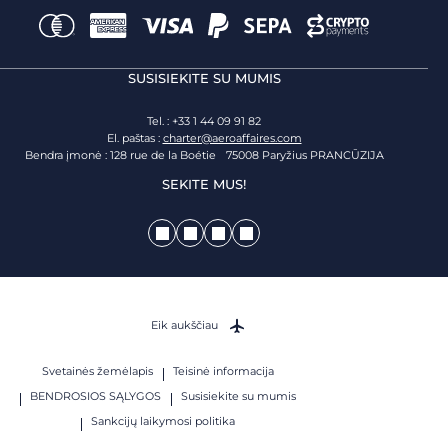
SUSISIEKITE SU MUMIS
Tel. : +33 1 44 09 91 82
El. paštas :
charter@aeroaffaires.com
Bendra įmonė : 128 rue de la Boétie 75008 Paryžius PRANCŪZIJA
SEKITE MUS!
Eik aukščiau
Svetainės žemėlapis
Teisinė informacija
BENDROSIOS SĄLYGOS
Susisiekite su mumis
Sankcijų laikymosi politika