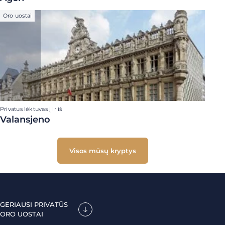
Oro uostai
Privatus lėktuvas į ir iš
Valansjeno
Visos mūsų kryptys
GERIAUSI PRIVATŪS
ORO UOSTAI