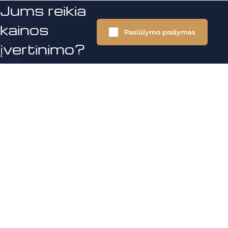
Jums reikia
kainos
Pasiūlymo prašymas
įvertinimo?