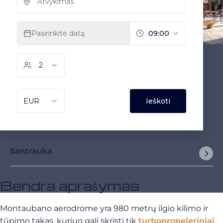
Santrauka
Bendra aprašymas
Montaubano aerodrome yra 980 metrų ilgio kilimo ir
tūpimo takas, kuriuo gali skristi tik
turbopropeleriniai