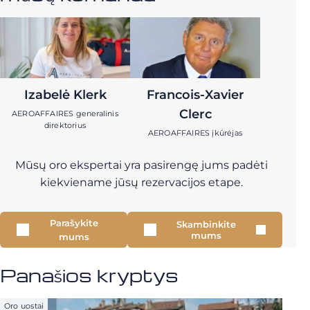
Izabelė Klerk
Francois-Xavier
Clerc
AEROAFFAIRES generalinis
direktorius
AEROAFFAIRES įkūrėjas
Mūsų oro ekspertai yra pasirengę jums padėti
kiekviename jūsų rezervacijos etape.
Parašykite
Skambinkite
mums
mums
Panašios kryptys
Oro uostai