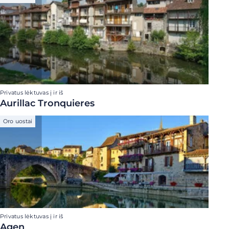
Privatus lėktuvas į ir iš
Aurillac Tronquieres
Oro uostai
Privatus lėktuvas į ir iš
Agen