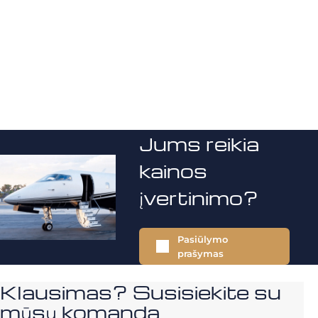
Jums reikia
kainos
įvertinimo?
Pasiūlymo
prašymas
Klausimas? Susisiekite su
mūsų komanda