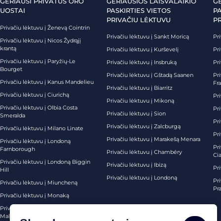
GERIAUSI PRIVATŪS ORO
GERIAUSIOS LAISVALAIKIO
G
UOSTAI
PASKIRTIES VIETOS
PA
PRIVAČIU LĖKTUVU
P
Privačiu lėktuvu į Ženevą Cointrin
Privačiu lėktuvu į Sankt Moricą
Pri
Privačiu lėktuvu į Nicos Žydrąjį
krantą
Privačiu lėktuvu į Kurševelį
Pri
Privačiu lėktuvu į Paryžių-Le
Privačiu lėktuvu į Insbruką
Pri
Bourget
Privačiu lėktuvu į Gštadą Saanen
Pri
Privačiu lėktuvu į Kanus Mandelieu
Fr
Privačiu lėktuvu į Biarritz
Privačiu lėktuvu į Ciurichą
Pri
Privačiu lėktuvu į Mikoną
Privačiu lėktuvu į Olbia Costa
Pri
Privačiu lėktuvu į Sion
Smeralda
Pri
Privačiu lėktuvu į Zalcburgą
Privačiu lėktuvu į Milano Linate
Pr
Privačiu lėktuvu į Marakešą Menara
Privačiu lėktuvu į Londoną
Pr
Farnborough
Privačiu lėktuvu į Chambéry
Ci
Privačiu lėktuvu į Londoną Biggin
Privačiu lėktuvu į Ibizą
Pr
Hill
Privačiu lėktuvu į Londoną
Pri
Privačiu lėktuvu į Miuncheną
Pra
Privačiu lėktuvu į Monaką
Privačiu lėktuvu į Palma de
Maljorką