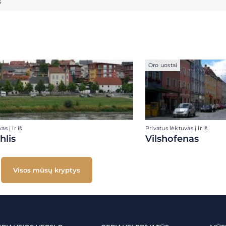
s
Oro uostai
s į ir iš
Privatus lėktuvas į ir iš
hlis
Vilshofenas
Visos mūsų kryptys