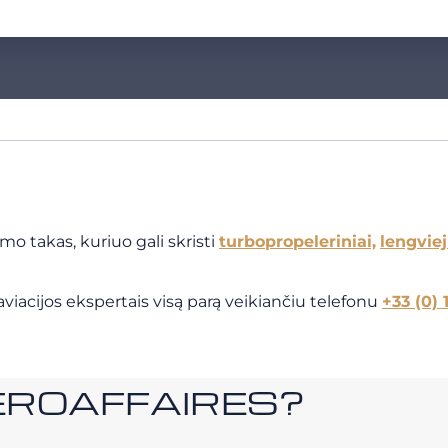
o takas, kuriuo gali skristi
turbopropeleriniai,
lengviej
viacijos ekspertais visą parą veikiančiu telefonu
+33 (0) 
i AEROAFFAIRES?