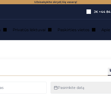
Užsisakykite skrydį šią vasarą!
JK
+44 84
s
Privatūs lėktuvai
Paskirties vietos
Api
čiu lėktuvu nuoma