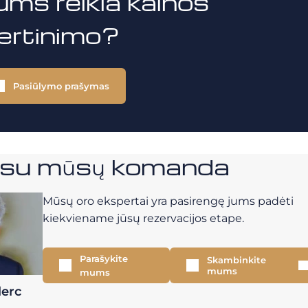
ums reikia kainos
vertinimo?
Pasiūlymo prašymas
e su mūsų komanda
Mūsų oro ekspertai yra pasirengę jums padėti
kiekviename jūsų rezervacijos etape.
Parašykite
Skambinkite
mums
mums
lerc