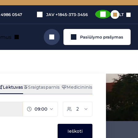
 4986 0547
JAV
+1845-373-3456
LT
e mus
Pasiūlymo prašymas
Ieškoti