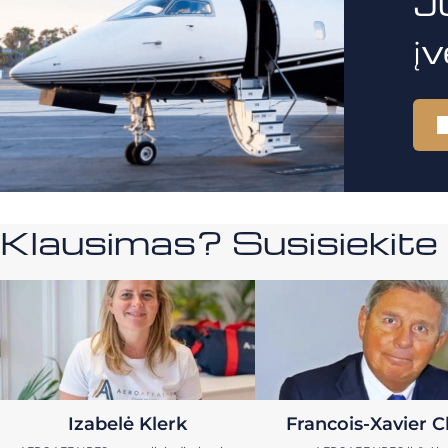
J
į
Klausimas? Susisiekit
Izabelė Klerk
Francois-Xavier C