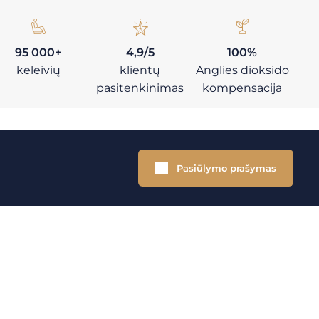
95 000+
4,9/5
100%
keleivių
klientų
Anglies dioksido
pasitenkinimas
kompensacija
Pasiūlymo prašymas