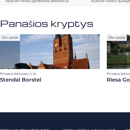
AEROAFFAIRES generalinis direktorius
AEROAFFAIRES įkūrėja
Panašios kryptys
Oro uostai
Oro uostai
Privatus lėktuvas į ir iš
Privatus lėktuva
Stendal Borstel
Riesa Go