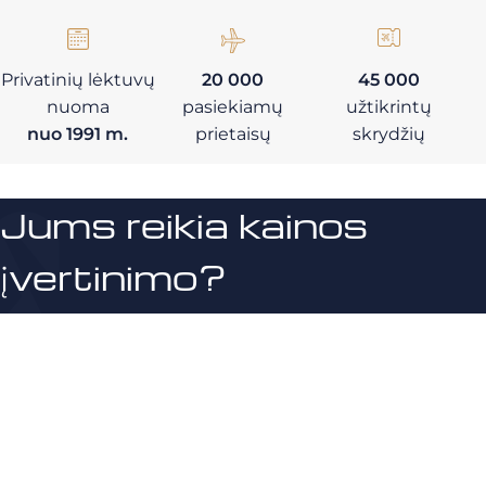
Privatinių lėktuvų
20 000
45 000
nuoma
pasiekiamų
užtikrintų
nuo 1991 m.
prietaisų
skrydžių
Jums reikia kainos
įvertinimo?