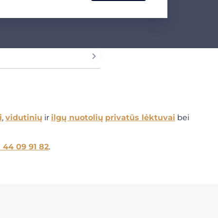
i
,
vidutinių
ir
ilgų nuotolių
privatūs lėktuvai
bei
1 44 09 91 82
.