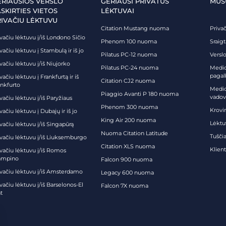
ERIAUSIOS VERSLO
GERIAUSI PRIVATŪS
MŪS
SKIRTIES VIETOS
LĖKTUVAI
RIVAČIU LĖKTUVU
Citation Mustang nuoma
Priva
vačiu lėktuvu į/iš Londono Sičio
Phenom 100 nuoma
Sraig
vačiu lėktuvu į Stambulą ir iš jo
Pilatus PC-12 nuoma
Verslo
vačiu lėktuvu į/iš Niujorko
Pilatus PC-24 nuoma
Medici
pagal
vačiu lėktuvu į Frankfurtą ir iš
Citation CJ2 nuoma
ankfurto
Medic
Piaggio Avanti P 180 nuoma
vadov
vačiu lėktuvu į/iš Paryžiaus
Phenom 300 nuoma
Krovi
vačiu lėktuvu į Dubajų ir iš jo
King Air 200 nuoma
Lėktu
vačiu lėktuvu į/iš Singapūrą
Nuoma Citation Latitude
Tuščia
ivačiu lėktuvu į/iš Liuksemburgo
Citation XLS nuoma
Klien
ivačiu lėktuvu į/iš Romos
ampino
Falcon 900 nuoma
ivačiu lėktuvu į/iš Amsterdamo
Legacy 600 nuoma
vačiu lėktuvu į/iš Barselonos-El
Falcon 7X nuoma
t