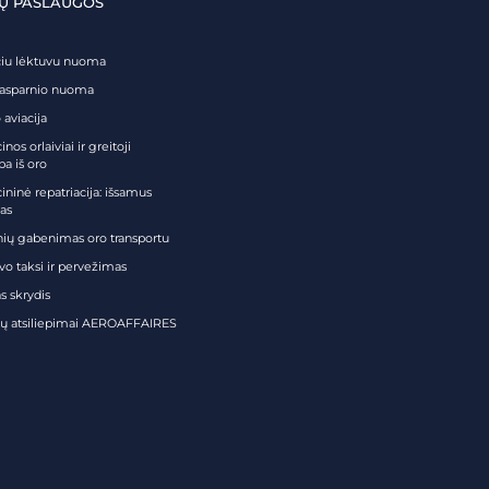
Ų PASLAUGOS
čiu lėktuvu nuoma
tasparnio nuoma
 aviacija
nos orlaiviai ir greitoji
ba iš oro
ininė repatriacija: išsamus
as
nių gabenimas oro transportu
vo taksi ir pervežimas
s skrydis
tų atsiliepimai AEROAFFAIRES