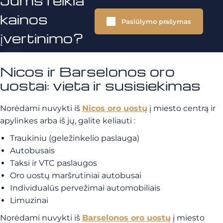
Jums reikia
kainos
Pasiūlymo prašymas
įvertinimo?
Nicos ir Barselonos oro
uostai: vieta ir susisiekimas
Norėdami nuvykti iš
Nicos
oro uostų
į miesto centrą ir
apylinkes arba iš jų, galite keliauti :
Traukiniu (geležinkelio paslauga)
Autobusais
Taksi ir VTC paslaugos
Oro uostų maršrutiniai autobusai
Individualūs pervežimai automobiliais
Limuzinai
Norėdami nuvykti iš
Barselonos
oro uostų
į miesto