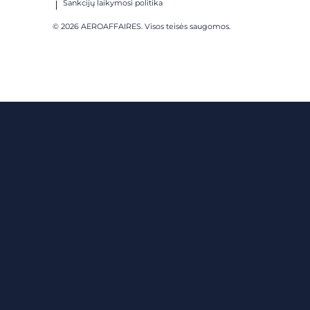
Sankcijų laikymosi politika
© 2026 AEROAFFAIRES. Visos teisės saugomos.