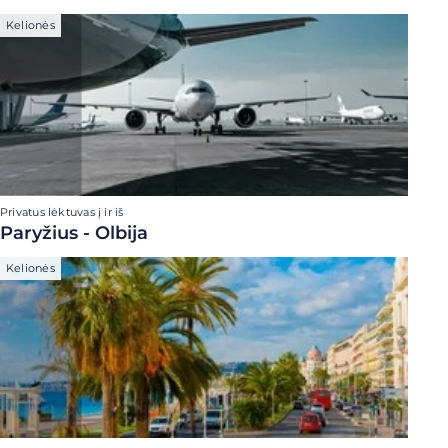
Kelionės
Privatus lėktuvas į ir iš
Paryžius - Olbija
Kelionės