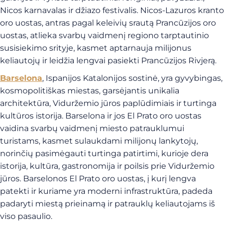
Nicos karnavalas ir džiazo festivalis. Nicos-Lazuros kranto
oro uostas, antras pagal keleivių srautą Prancūzijos oro
uostas, atlieka svarbų vaidmenį regiono tarptautinio
susisiekimo srityje, kasmet aptarnauja milijonus
keliautojų ir leidžia lengvai pasiekti Prancūzijos Rivjerą.
Barselona
, Ispanijos Katalonijos sostinė, yra gyvybingas,
kosmopolitiškas miestas, garsėjantis unikalia
architektūra, Viduržemio jūros paplūdimiais ir turtinga
kultūros istorija. Barselona ir jos El Prato oro uostas
vaidina svarbų vaidmenį miesto patrauklumui
turistams, kasmet sulaukdami milijonų lankytojų,
norinčių pasimėgauti turtinga patirtimi, kurioje dera
istorija, kultūra, gastronomija ir poilsis prie Viduržemio
jūros. Barselonos El Prato oro uostas, į kurį lengva
patekti ir kuriame yra moderni infrastruktūra, padeda
padaryti miestą prieinamą ir patrauklų keliautojams iš
viso pasaulio.