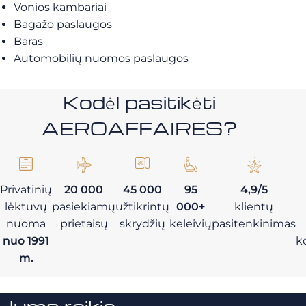
Vonios kambariai
Bagažo paslaugos
Baras
Automobilių nuomos paslaugos
Kodėl pasitikėti
AEROAFFAIRES?
Privatinių
20 000
45 000
95
4,9/5
lėktuvų
pasiekiamų
užtikrintų
000+
klientų
nuoma
prietaisų
skrydžių
keleivių
pasitenkinimas
nuo 1991
k
m.