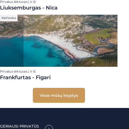
Privatus lėktuvas į ir iš
Liuksemburgas - Nica
Kelionės
Privatus lėktuvas į ir iš
Frankfurtas - Figari
Visos mūsų kryptys
GERIAUSI PRIVATŪS