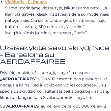
Viešbutis „El Palace
Šiame istoriniame viešbutyje, įsikūrusiame netoli La
Rambla gatvės, klasikinis žavesys dera su moderniais
patogumais. Čia rasite prabangius kambarius, majų
kultūros įkvėptą SPA centrą ir „Michelin”
žvaigždutėmis įvertintą restoraną „Caelis”.
Užsisakykite savo skrydį Nica
– Barselona su
AEROAFFAIRES
Privačių orlaivių užsakomųjų skrydžių ekspertai
„AEROAFFAIRES”
siūlo VIP ir asmenines paslaugas už
geriausią kainą. Kad ir kokio orlaivio ieškotumėte, jūsų
specialus skrydžio konsultantas teiks pagalbą visą parą,
likus ne daugiau kaip 2 valandoms iki skrydžio.
Su
AEROAFFAIRES
jau keliavo beveik 95 000 keleivių