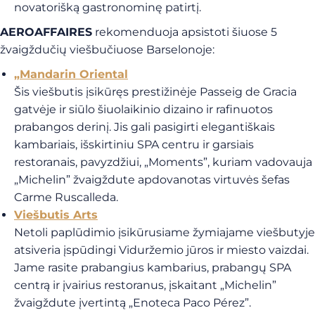
novatorišką gastronominę patirtį.
AEROAFFAIRES
rekomenduoja apsistoti šiuose 5
žvaigždučių viešbučiuose Barselonoje:
„Mandarin Oriental
Šis viešbutis įsikūręs prestižinėje Passeig de Gracia
gatvėje ir siūlo šiuolaikinio dizaino ir rafinuotos
prabangos derinį. Jis gali pasigirti elegantiškais
kambariais, išskirtiniu SPA centru ir garsiais
restoranais, pavyzdžiui, „Moments”, kuriam vadovauja
„Michelin” žvaigždute apdovanotas virtuvės šefas
Carme Ruscalleda.
Viešbutis Arts
Netoli paplūdimio įsikūrusiame žymiajame viešbutyje
atsiveria įspūdingi Viduržemio jūros ir miesto vaizdai.
Jame rasite prabangius kambarius, prabangų SPA
centrą ir įvairius restoranus, įskaitant „Michelin”
žvaigždute įvertintą „Enoteca Paco Pérez”.