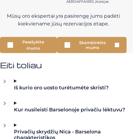
AEROAFFAIRES įkūrėjas
Mūsų oro ekspertai yra pasirengę jums padėti
kiekviename jūsų rezervacijos etape.
Parašykite
Skambinkite
mums
mums
Eiti toliau
Iš kurio oro uosto turėtumėte skristi?
Kur nusileisti Barselonoje privačiu lėktuvu?
Privačių skrydžių Nica - Barselona
charakteristikos