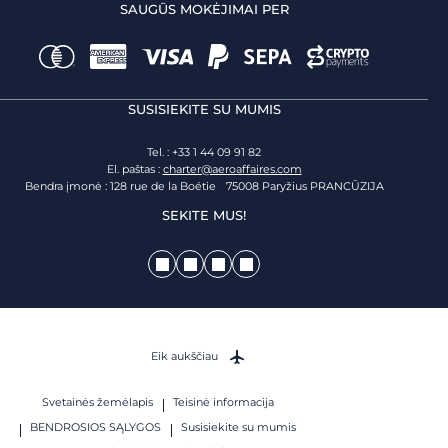
SAUGŪS MOKĖJIMAI PER
SUSISIEKITE SU MUMIS
Tel. : +33 1 44 09 91 82
El. paštas :
charter@aeroaffaires.com
Bendra įmonė : 128 rue de la Boétie 75008 Paryžius PRANCŪZIJA
SEKITE MUS!
Eik aukščiau
Svetainės žemėlapis
Teisinė informacija
BENDROSIOS SĄLYGOS
Susisiekite su mumis