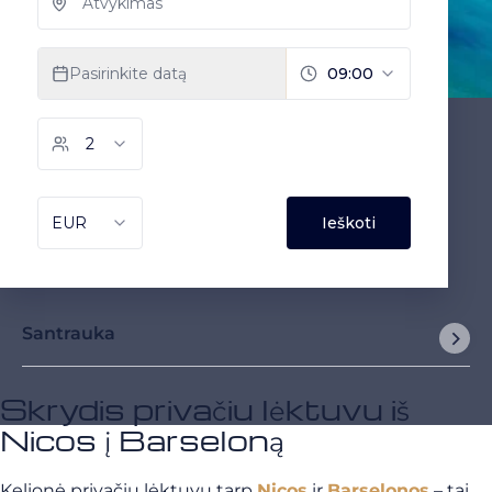
Santrauka
Skrydis privačiu lėktuvu iš
Nicos į Barseloną
Kelionė privačiu lėktuvu tarp
Nicos
ir
Barselonos
– tai