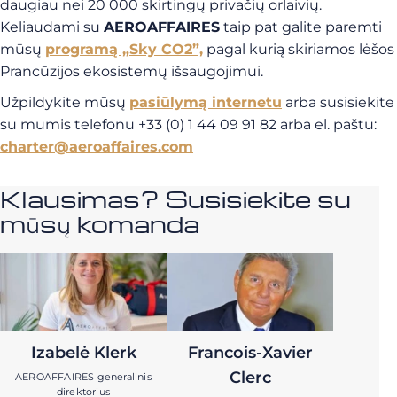
daugiau nei 20 000 skirtingų privačių orlaivių.
Keliaudami su
AEROAFFAIRES
taip pat galite paremti
mūsų
programą „Sky CO2”,
pagal kurią skiriamos lėšos
Prancūzijos ekosistemų išsaugojimui.
Užpildykite mūsų
pasiūlymą internetu
arba susisiekite
su mumis telefonu +33 (0) 1 44 09 91 82 arba el. paštu:
charter@aeroaffaires.com
Klausimas? Susisiekite su
mūsų komanda
Izabelė Klerk
Francois-Xavier
Clerc
AEROAFFAIRES generalinis
direktorius