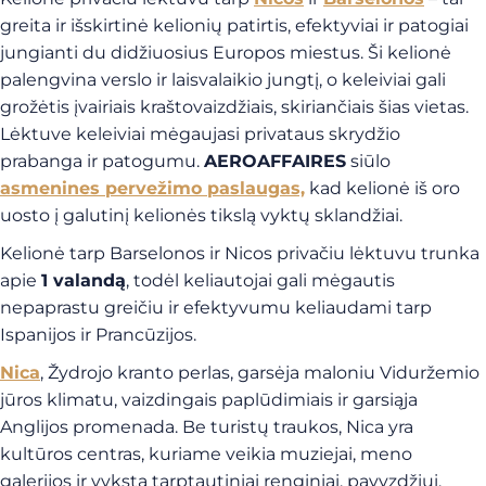
greita ir išskirtinė kelionių patirtis, efektyviai ir patogiai
jungianti du didžiuosius Europos miestus. Ši kelionė
palengvina verslo ir laisvalaikio jungtį, o keleiviai gali
grožėtis įvairiais kraštovaizdžiais, skiriančiais šias vietas.
Lėktuve keleiviai mėgaujasi privataus skrydžio
prabanga ir patogumu.
AEROAFFAIRES
siūlo
asmenines pervežimo paslaugas,
kad kelionė iš oro
uosto į galutinį kelionės tikslą vyktų sklandžiai.
Kelionė tarp Barselonos ir Nicos privačiu lėktuvu trunka
apie
1 valandą
, todėl keliautojai gali mėgautis
nepaprastu greičiu ir efektyvumu keliaudami tarp
Ispanijos ir Prancūzijos.
Nica
, Žydrojo kranto perlas, garsėja maloniu Viduržemio
jūros klimatu, vaizdingais paplūdimiais ir garsiąja
Anglijos promenada. Be turistų traukos, Nica yra
kultūros centras, kuriame veikia muziejai, meno
galerijos ir vyksta tarptautiniai renginiai, pavyzdžiui,