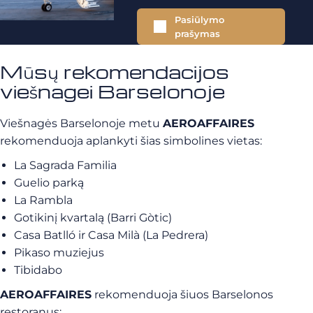
Pasiūlymo
prašymas
Mūsų rekomendacijos
viešnagei Barselonoje
Viešnagės Barselonoje metu
AEROAFFAIRES
rekomenduoja aplankyti šias simbolines vietas:
La Sagrada Familia
Guelio parką
La Rambla
Gotikinį kvartalą (Barri Gòtic)
Casa Batlló ir Casa Milà (La Pedrera)
Pikaso muziejus
Tibidabo
AEROAFFAIRES
rekomenduoja šiuos Barselonos
restoranus: