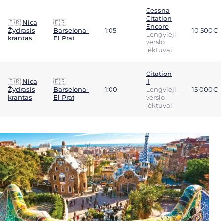
Cessna
Citation
🇫🇷
Nica
🇪🇸
Encore
Žydrasis
Barselona-
1:05
10 500€
Lengvieji
krantas
El Prat
verslo
lėktuvai
Citation
🇫🇷
Nica
🇪🇸
II
Žydrasis
Barselona-
1:00
Lengvieji
15 000€
krantas
El Prat
verslo
lėktuvai