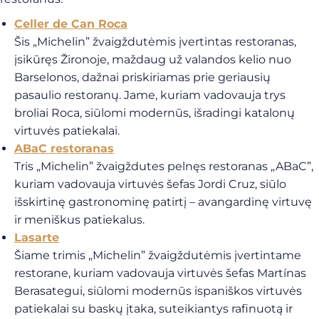
Celler de Can Roca
Šis „Michelin” žvaigždutėmis įvertintas restoranas,
įsikūręs Žironoje, maždaug už valandos kelio nuo
Barselonos, dažnai priskiriamas prie geriausių
pasaulio restoranų. Jame, kuriam vadovauja trys
broliai Roca, siūlomi modernūs, išradingi katalonų
virtuvės patiekalai.
ABaC restoranas
Tris „Michelin” žvaigždutes pelnęs restoranas „ABaC”,
kuriam vadovauja virtuvės šefas Jordi Cruz, siūlo
išskirtinę gastronominę patirtį – avangardinę virtuvę
ir meniškus patiekalus.
Lasarte
Šiame trimis „Michelin” žvaigždutėmis įvertintame
restorane, kuriam vadovauja virtuvės šefas Martínas
Berasategui, siūlomi modernūs ispaniškos virtuvės
patiekalai su baskų įtaka, suteikiantys rafinuotą ir