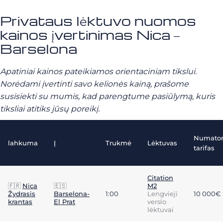
Privataus lėktuvo nuomos
kainos įvertinimas Nica –
Barselona
Apatiniai kainos pateikiamos orientaciniam tikslui.
Norėdami įvertinti savo kelionės kainą, prašome
susisiekti su mumis, kad parengtume pasiūlymą, kuris
tiksliai atitiks jūsų poreikį.
Numato
lahkuma
Į
Trukmė
Lėktuvas
tarifas
Citation
🇫🇷
Nica
🇪🇸
M2
Žydrasis
Barselona-
1:00
Lengvieji
10 000€
krantas
El Prat
verslo
lėktuvai