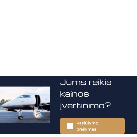
Jums reikia
kainos
įvertinimo?
Pasiūlymo
prašymas