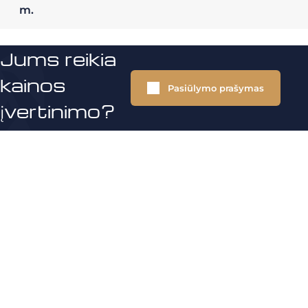
m.
Jums reikia
kainos
Pasiūlymo prašymas
įvertinimo?