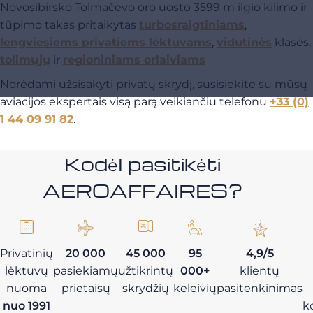
Novosibirsko Tolmačevo oro uosto 3599 m ilgio kilimo ir
tūpimo takas pritaikytas
turbosraigtiniams
,
lengviesiems privatiems lėktuvams
,
vidutinės
klasės,
tolimųjų
ir
regioniniams orlaiviams
Norėdami užsisakyti privatų skrydį, susisiekite su mūsų
aviacijos ekspertais visą parą veikiančiu telefonu
+33 (0)
1 44 09 91 82
.
Kodėl pasitikėti
AEROAFFAIRES?
Privatinių
20 000
45 000
95
4,9/5
lėktuvų
pasiekiamų
užtikrintų
000+
klientų
nuoma
prietaisų
skrydžių
keleivių
pasitenkinimas
nuo 1991
k