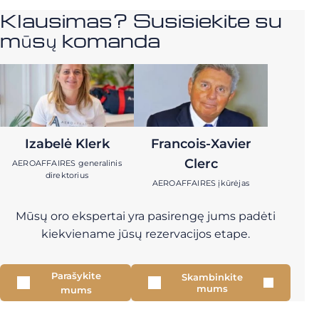
Klausimas? Susisiekite su
mūsų komanda
Izabelė Klerk
Francois-Xavier
Clerc
AEROAFFAIRES generalinis
direktorius
AEROAFFAIRES įkūrėjas
Mūsų oro ekspertai yra pasirengę jums padėti
kiekviename jūsų rezervacijos etape.
Parašykite
Skambinkite
mums
mums