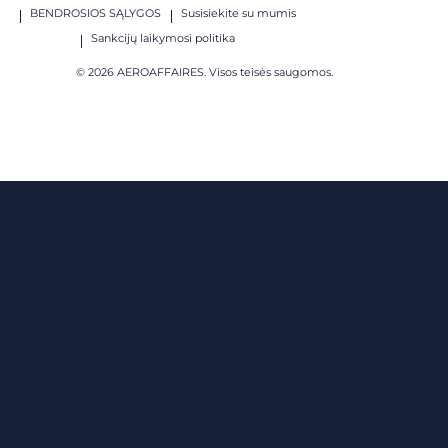
BENDROSIOS SĄLYGOS
Susisiekite su mumis
Sankcijų laikymosi politika
© 2026 AEROAFFAIRES. Visos teisės saugomos.