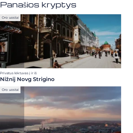
Panašios kryptys
Oro uostai
Privatus lėktuvas į ir iš
Nižnij Novg Strigino
Oro uostai