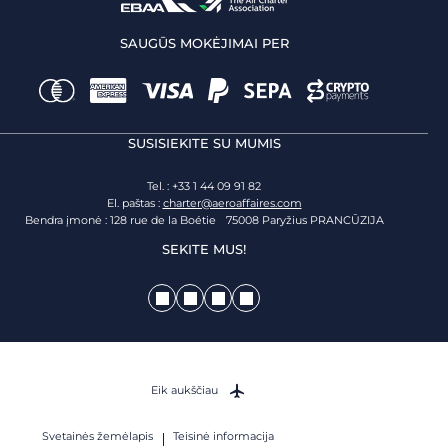
SAUGŪS MOKĖJIMAI PER
SUSISIEKITE SU MUMIS
Tel. : +33 1 44 09 91 82
El. paštas :
charter@aeroaffaires.com
Bendra įmonė : 128 rue de la Boétie 75008 Paryžius PRANCŪZIJA
SEKITE MUS!
Eik aukščiau
Svetainės žemėlapis
Teisinė informacija