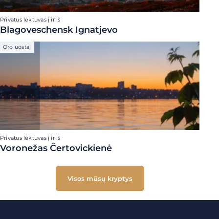
Privatus lėktuvas į ir iš
Blagoveschensk Ignatjevo
Oro uostai
Privatus lėktuvas į ir iš
Voronežas Čertovickienė
Visos mūsų kryptys