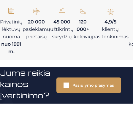
Privatinių
20 000
45 000
120
4,9/5
lėktuvų
pasiekiamų
užtikrintų
000+
klientų
nuoma
prietaisų
skrydžių
keleivių
pasitenkinimas
nuo 1991
k
m.
Jums reikia
kainos
Pasiūlymo prašymas
įvertinimo?