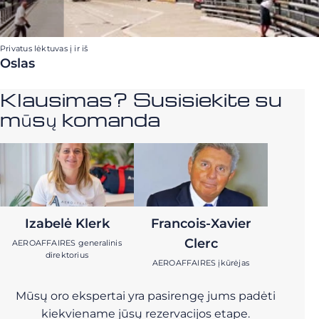
Privatus lėktuvas į ir iš
Oslas
Klausimas? Susisiekite su
mūsų komanda
Izabelė Klerk
Francois-Xavier
Clerc
AEROAFFAIRES generalinis
direktorius
AEROAFFAIRES įkūrėjas
Mūsų oro ekspertai yra pasirengę jums padėti
kiekviename jūsų rezervacijos etape.