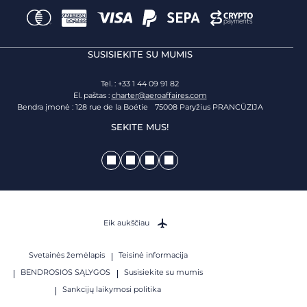
SUSISIEKITE SU MUMIS
Tel. : +33 1 44 09 91 82
El. paštas :
charter@aeroaffaires.com
Bendra įmonė : 128 rue de la Boétie 75008 Paryžius PRANCŪZIJA
SEKITE MUS!
Eik aukščiau
Svetainės žemėlapis
Teisinė informacija
BENDROSIOS SĄLYGOS
Susisiekite su mumis
Sankcijų laikymosi politika