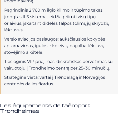
koordinavimą.
Pagrindinis 2 760 m ilgio kilimo ir tūpimo takas,
įrengtas ILS sistema, leidžia priimti visų tipų
orlaivius, įskaitant didelės talpos tolimųjų skrydžių
lėktuvus.
Verslo aviacijos paslaugos: aukščiausios kokybės
aptarnavimas, įgulos ir keleivių pagalba, lėktuvų
stovėjimo aikštelė.
Tiesioginis VIP priėjimas: diskretiškas pervežimas su
vairuotoju į Trondheimo centrą per 25–30 minučių.
Strateginė vieta: vartai į Trøndelagą ir Norvegijos
centrinės dalies fiordus.
Les équipements de l'aéroport
Trondheimas