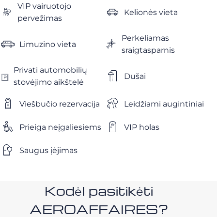
VIP vairuotojo
Kelionės vieta
pervežimas
Perkeliamas
Limuzino vieta
sraigtasparnis
Privati ​​automobilių
Dušai
stovėjimo aikštelė
Viešbučio rezervacija
Leidžiami augintiniai
Prieiga neįgaliesiems
VIP holas
Saugus įėjimas
Kodėl pasitikėti
AEROAFFAIRES?