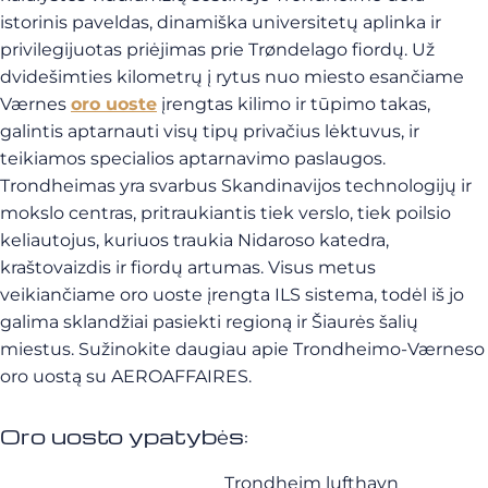
istorinis paveldas, dinamiška universitetų aplinka ir
privilegijuotas priėjimas prie Trøndelago fiordų. Už
dvidešimties kilometrų į rytus nuo miesto esančiame
Værnes
oro uoste
įrengtas kilimo ir tūpimo takas,
galintis aptarnauti visų tipų privačius lėktuvus, ir
teikiamos specialios aptarnavimo paslaugos.
Trondheimas yra svarbus Skandinavijos technologijų ir
mokslo centras, pritraukiantis tiek verslo, tiek poilsio
keliautojus, kuriuos traukia Nidaroso katedra,
kraštovaizdis ir fiordų artumas. Visus metus
veikiančiame oro uoste įrengta ILS sistema, todėl iš jo
galima sklandžiai pasiekti regioną ir Šiaurės šalių
miestus. Sužinokite daugiau apie Trondheimo-Værneso
oro uostą su AEROAFFAIRES.
Oro uosto ypatybės:
Trondheim lufthavn