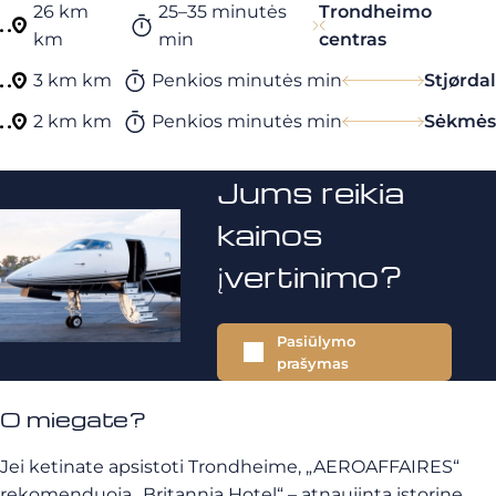
26 km
25–35 minutės
Trondheimo
km
min
centras
3 km km
Penkios minutės min
Stjørdal
2 km km
Penkios minutės min
Sėkmės
Jums reikia
kainos
įvertinimo?
Pasiūlymo
prašymas
O miegate?
Jei ketinate apsistoti Trondheime, „AEROAFFAIRES“
rekomenduoja „Britannia Hotel“ – atnaujintą istorinę