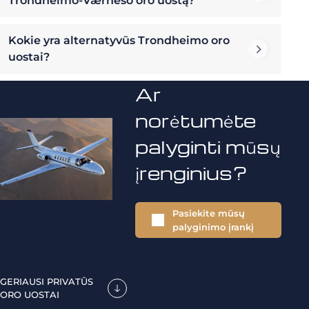
Trondheimo-Værneso oro uostą?
Kokie yra alternatyvūs Trondheimo oro
uostai?
Ar
norėtumėte
palyginti mūsų
įrenginius?
Pasiekite mūsų
palyginimo įrankį
GERIAUSI PRIVATŪS
ORO UOSTAI