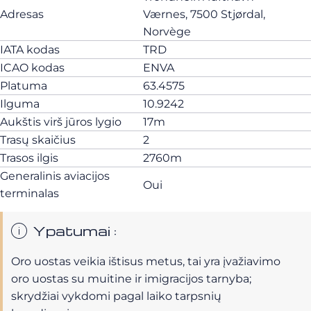
Adresas
Værnes, 7500 Stjørdal,
Norvège
IATA kodas
TRD
ICAO kodas
ENVA
Platuma
63.4575
Ilguma
10.9242
Aukštis virš jūros lygio
17m
Trasų skaičius
2
Trasos ilgis
2760m
Generalinis aviacijos
Oui
terminalas
Ypatumai :
Oro uostas veikia ištisus metus, tai yra įvažiavimo
oro uostas su muitine ir imigracijos tarnyba;
skrydžiai vykdomi pagal laiko tarpsnių