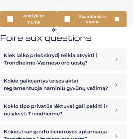
Parašykite
Skambinkite
mums
mums
Foire aux questions
Kiek laiko prieš skrydį reikia atvykti į
Trondheimo-Værneso oro uostą?
Kokie galiojantys teisės aktai
reglamentuoja naminių gyvūnų vežimą?
Kokio tipo privatūs lėktuvai gali pakilti ir
nusileisti Trondheime?
Kokios transporto bendrovės aptarnauja