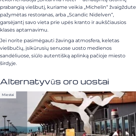
prabangią viešbutį, kuriame veikia „Michelin“ žvaigždute
pažymėtas restoranas, arba „Scandic Nidelven“,
garsėjantį savo vieta prie upės kranto ir aukščiausios
klasės aptarnavimu.
Jei norite pasimėgauti žavinga atmosfera, keletas
viešbučių, įsikūrusių senuose uosto medienos
sandėliuose, siūlo autentišką aplinką pačioje miesto
širdyje.
Alternatyvūs oro uostai
Miestai