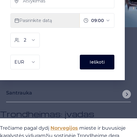
Santrauka
Trondheimas: įvadas
Trečiame pagal dydį
Norvegijos
mieste ir buvusioje
karalystės viduramžių sostinėje Trondheime dera