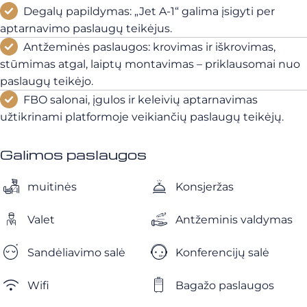
Degalų papildymas: „Jet A-1“ galima įsigyti per
aptarnavimo paslaugų teikėjus.
Antžeminės paslaugos: krovimas ir iškrovimas,
stūmimas atgal, laiptų montavimas – priklausomai nuo
paslaugų teikėjo.
FBO salonai, įgulos ir keleivių aptarnavimas
užtikrinami platformoje veikiančių paslaugų teikėjų.
Galimos paslaugos
muitinės
Konsjeržas
Valet
Antžeminis valdymas
Sandėliavimo salė
Konferencijų salė
Wifi
Bagažo paslaugos