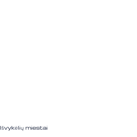
Išvykėlių miestai