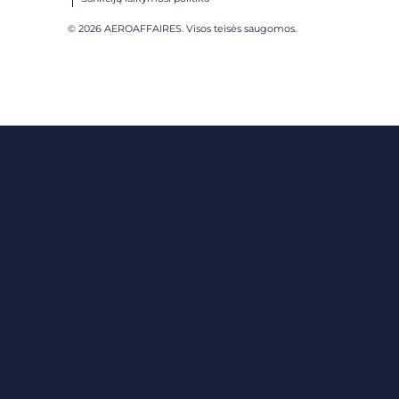
© 2026 AEROAFFAIRES. Visos teisės saugomos.