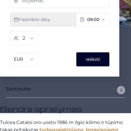
Santrauka
Bendra aprašymas
Tulcea Cataloi oro uosto 1986 m ilgio kilimo ir tūpimo
takas pritaikytas
turbosraigtiniams
,
lengviesiems