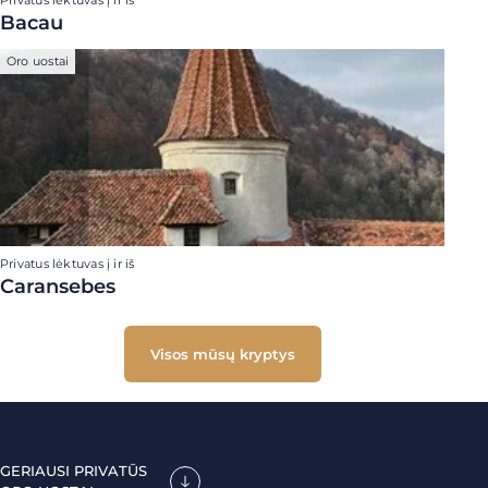
Privatus lėktuvas į ir iš
Bacau
Oro uostai
Privatus lėktuvas į ir iš
Caransebes
Visos mūsų kryptys
GERIAUSI PRIVATŪS