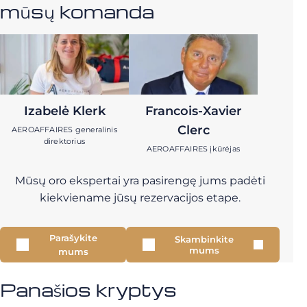
mūsų komanda
Izabelė Klerk
Francois-Xavier
Clerc
AEROAFFAIRES generalinis
direktorius
AEROAFFAIRES įkūrėjas
Mūsų oro ekspertai yra pasirengę jums padėti
kiekviename jūsų rezervacijos etape.
Parašykite
Skambinkite
mums
mums
Panašios kryptys