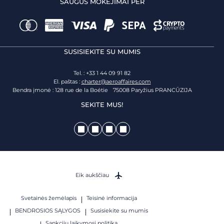
SAUGŪS MOKĖJIMAI PER
SUSISIEKITE SU MUMIS
Tel. : +33 1 44 09 91 82
El. paštas :
charter@aeroaffaires.com
Bendra įmonė : 128 rue de la Boétie 75008 Paryžius PRANCŪZIJA
SEKITE MUS!
Eik aukščiau
Svetainės žemėlapis
Teisinė informacija
BENDROSIOS SĄLYGOS
Susisiekite su mumis
Sankcijų laikymosi politika