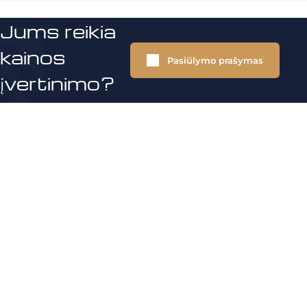
Jums reikia
kainos
Pasiūlymo prašymas
įvertinimo?