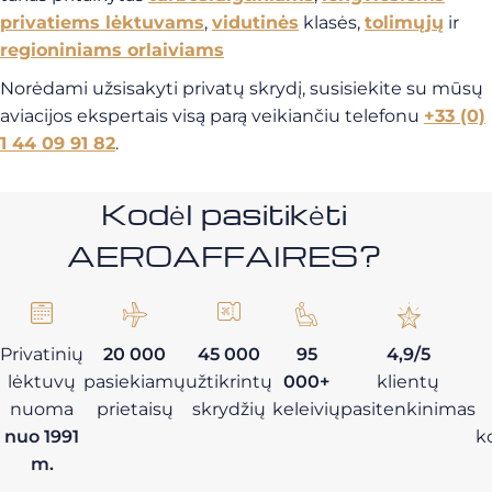
privatiems lėktuvams
,
vidutinės
klasės,
tolimųjų
ir
regioniniams orlaiviams
Norėdami užsisakyti privatų skrydį, susisiekite su mūsų
aviacijos ekspertais visą parą veikiančiu telefonu
+33 (0)
1 44 09 91 82
.
Kodėl pasitikėti
AEROAFFAIRES?
Privatinių
20 000
45 000
95
4,9/5
lėktuvų
pasiekiamų
užtikrintų
000+
klientų
nuoma
prietaisų
skrydžių
keleivių
pasitenkinimas
nuo 1991
k
m.