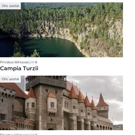
Oro uostai
Privatus lėktuvas į ir iš
Campia Turzii
Oro uostai