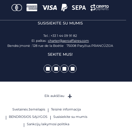
SUSISIEKITE SU MUMIS
Tel. : +33 1 44 09 91 82
El. paštas :
charter@aeroaffaires.com
Bendra įmonė : 128 rue de la Boétie 75008 Paryžius PRANCŪZIJA
SEKITE MUS!
Eik aukščiau
Svetainės žemėlapis
Teisinė informacija
BENDROSIOS SĄLYGOS
Susisiekite su mumis
Sankcijų laikymosi politika