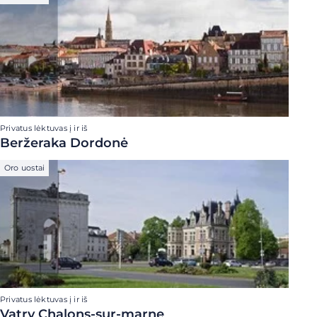
Privatus lėktuvas į ir iš
Beržeraka Dordonė
Oro uostai
Privatus lėktuvas į ir iš
Vatry Chalons-sur-marne