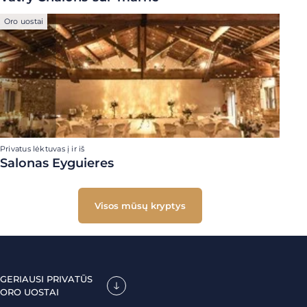
Oro uostai
Privatus lėktuvas į ir iš
Salonas Eyguieres
Visos mūsų kryptys
GERIAUSI PRIVATŪS
ORO UOSTAI