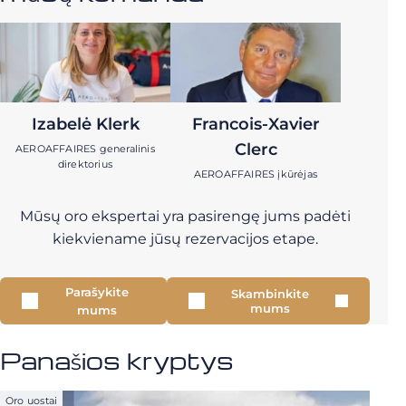
Izabelė Klerk
Francois-Xavier
Clerc
AEROAFFAIRES generalinis
direktorius
AEROAFFAIRES įkūrėjas
Mūsų oro ekspertai yra pasirengę jums padėti
kiekviename jūsų rezervacijos etape.
Parašykite
Skambinkite
mums
mums
Panašios kryptys
Oro uostai