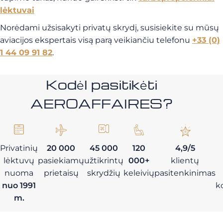
lėktuvai
Norėdami užsisakyti privatų skrydį, susisiekite su mūsų
aviacijos ekspertais visą parą veikiančiu telefonu
+33 (0)
1 44 09 91 82
.
Kodėl pasitikėti
AEROAFFAIRES?
Privatinių
20 000
45 000
120
4,9/5
lėktuvų
pasiekiamų
užtikrintų
000+
klientų
nuoma
prietaisų
skrydžių
keleivių
pasitenkinimas
nuo 1991
k
m.