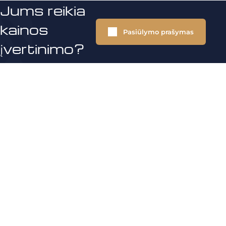
Jums reikia
kainos
Pasiūlymo prašymas
įvertinimo?