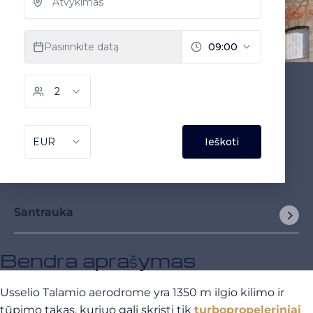
Santrauka
Bendra aprašymas
Usselio Talamio aerodrome yra 1350 m ilgio kilimo ir
tūpimo takas, kuriuo gali skristi tik
turbopropeleriniai