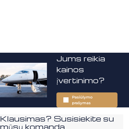
Jums reikia
kainos
įvertinimo?
Pasiūlymo
prašymas
Klausimas? Susisiekite su
mūsų komanda