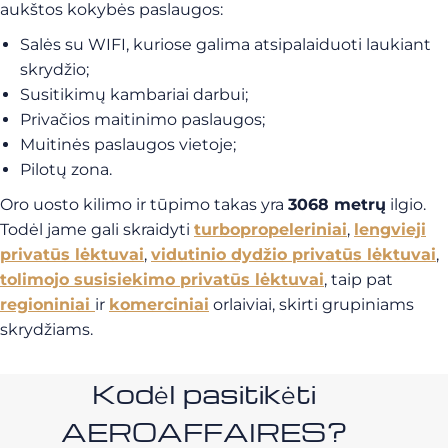
aukštos kokybės paslaugos:
Salės su WIFI, kuriose galima atsipalaiduoti laukiant
skrydžio;
Susitikimų kambariai darbui;
Privačios maitinimo paslaugos;
Muitinės paslaugos vietoje;
Pilotų zona.
Oro uosto kilimo ir tūpimo takas yra
3068 metrų
ilgio.
Todėl jame gali skraidyti
turbopropeleriniai
,
lengvieji
privatūs lėktuvai
,
vidutinio dydžio privatūs lėktuvai
,
tolimojo susisiekimo privatūs lėktuvai
, taip pat
regioniniai
ir
komerciniai
orlaiviai, skirti grupiniams
skrydžiams.
Kodėl pasitikėti
AEROAFFAIRES?