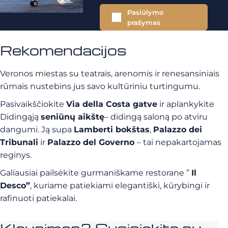
Pasiūlymo
prašymas
Rekomendacijos
Veronos miestas su teatrais, arenomis ir renesansiniais
rūmais nustebins jus savo kultūriniu turtingumu.
Pasivaikščiokite
Via della Costa gatve
ir aplankykite
Didingąją
seniūnų aikštę
– didingą saloną po atviru
dangumi. Ją supa
Lamberti bokštas
,
Palazzo dei
Tribunali
ir
Palazzo del Governo
– tai nepakartojamas
reginys.
Galiausiai pailsėkite gurmaniškame restorane ”
Il
Desco”
, kuriame patiekiami elegantiški, kūrybingi ir
rafinuoti patiekalai.