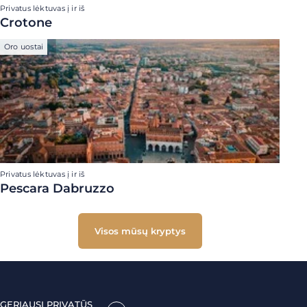
Privatus lėktuvas į ir iš
Crotone
Oro uostai
Privatus lėktuvas į ir iš
Pescara Dabruzzo
Visos mūsų kryptys
GERIAUSI PRIVATŪS