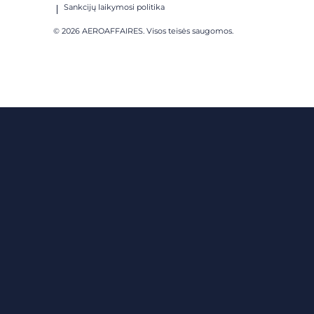
Sankcijų laikymosi politika
© 2026 AEROAFFAIRES. Visos teisės saugomos.