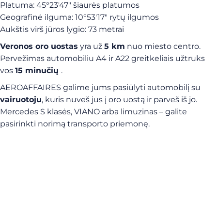
Platuma: 45°23′47″ šiaurės platumos
Geografinė ilguma: 10°53′17″ rytų ilgumos
Aukštis virš jūros lygio: 73 metrai
Veronos oro uostas
yra už
5 km
nuo miesto centro.
Pervežimas automobiliu A4 ir A22 greitkeliais užtruks
vos
15 minučių
.
AEROAFFAIRES galime jums pasiūlyti automobilį su
vairuotoju
, kuris nuveš jus į oro uostą ir parveš iš jo.
Mercedes S klasės, VIANO arba limuzinas – galite
pasirinkti norimą transporto priemonę.