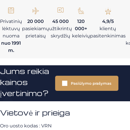
Privatinių
20 000
45 000
120
4,9/5
lėktuvų
pasiekiamų
užtikrintų
000+
klientų
nuoma
prietaisų
skrydžių
keleivių
pasitenkinimas
nuo 1991
k
m.
Jums reikia
kainos
Pasiūlymo prašymas
įvertinimo?
Vietovė ir prieiga
Oro uosto kodas : VRN