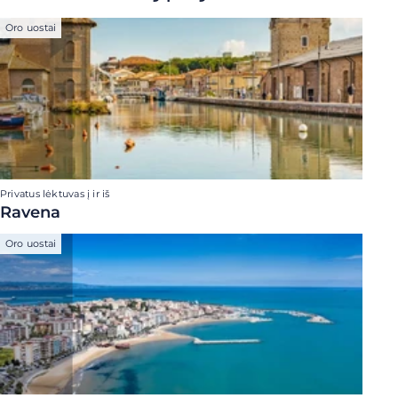
Oro uostai
Privatus lėktuvas į ir iš
Ravena
Oro uostai