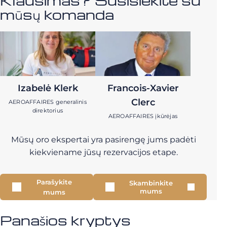
Klausimas? Susisiekite su
mūsų komanda
Izabelė Klerk
Francois-Xavier
Clerc
AEROAFFAIRES generalinis
direktorius
AEROAFFAIRES įkūrėjas
Mūsų oro ekspertai yra pasirengę jums padėti
kiekviename jūsų rezervacijos etape.
Parašykite
Skambinkite
mums
mums
Panašios kryptys