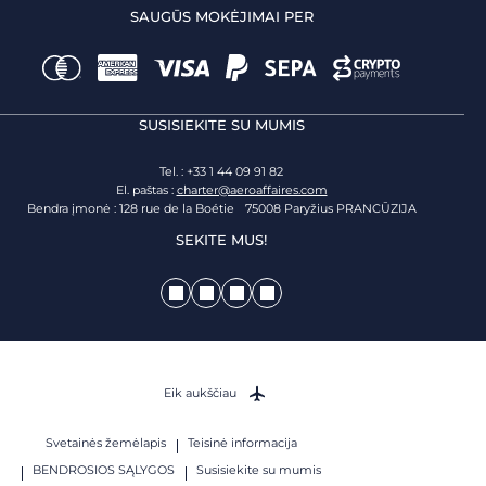
SAUGŪS MOKĖJIMAI PER
SUSISIEKITE SU MUMIS
Tel. : +33 1 44 09 91 82
El. paštas :
charter@aeroaffaires.com
Bendra įmonė : 128 rue de la Boétie 75008 Paryžius PRANCŪZIJA
SEKITE MUS!
Eik aukščiau
Svetainės žemėlapis
Teisinė informacija
BENDROSIOS SĄLYGOS
Susisiekite su mumis