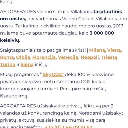
kainą.
AEROAFFAIRES valerio Catullo Villafranca
tarptautinis
oro uostas,
dar vadinamas Valerio Catullo Villafranca oro
uostu. Tai karinio ir civilinio naudojimo oro uostas. 2017
m. jame buvo aptarnauta daugiau kaip
3 000 000
keleivių.
Sraigtasparniais taip pat galima skristi į
Milaną
,
Vieną,
Romą
,
Olbiją
,
Florenciją,
Veneciją,
Neapolį
,
Triestą
,
Turiną
ir
Sieną
ir iš jų.
Mūsų programos ”
SkyCO2″
dėka 100 % kiekvieno
privataus skrydžio metu išmetamo CO2 kiekio
kompensuojama remiant Peru pirminių miškų
išsaugojimą.
AEROAFFAIRES užsisakykite privatų lėktuvą per 2
valandas už konkurencingą kainą. Norėdami užsisakyti
privatų lėktuvą, susisiekite su mumis visą parą
veikiančiu telefonu
+33 (0) 1 44 09 91 82
.