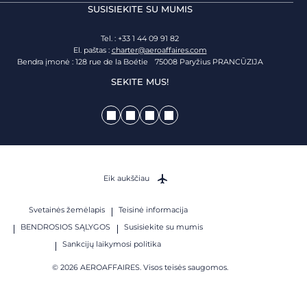
SUSISIEKITE SU MUMIS
Tel. : +33 1 44 09 91 82
El. paštas :
charter@aeroaffaires.com
Bendra įmonė : 128 rue de la Boétie 75008 Paryžius PRANCŪZIJA
SEKITE MUS!
Eik aukščiau
Svetainės žemėlapis
Teisinė informacija
BENDROSIOS SĄLYGOS
Susisiekite su mumis
Sankcijų laikymosi politika
© 2026 AEROAFFAIRES. Visos teisės saugomos.