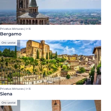
Privatus lėktuvas į ir iš
Bergamo
Oro uostai
Privatus lėktuvas į ir iš
Siena
Oro uostai