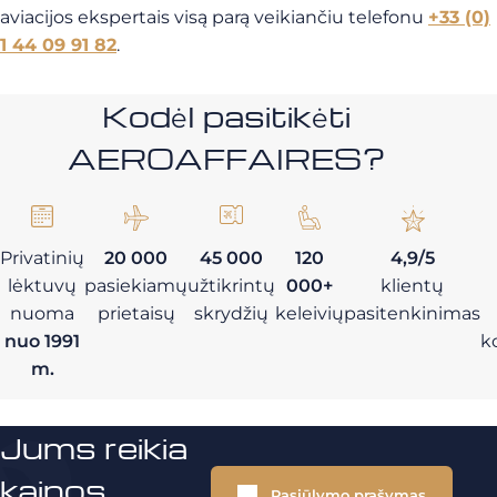
aviacijos ekspertais visą parą veikiančiu telefonu
+33 (0)
1 44 09 91 82
.
Kodėl pasitikėti
AEROAFFAIRES?
Privatinių
20 000
45 000
120
4,9/5
lėktuvų
pasiekiamų
užtikrintų
000+
klientų
nuoma
prietaisų
skrydžių
keleivių
pasitenkinimas
nuo 1991
k
m.
Jums reikia
kainos
Pasiūlymo prašymas