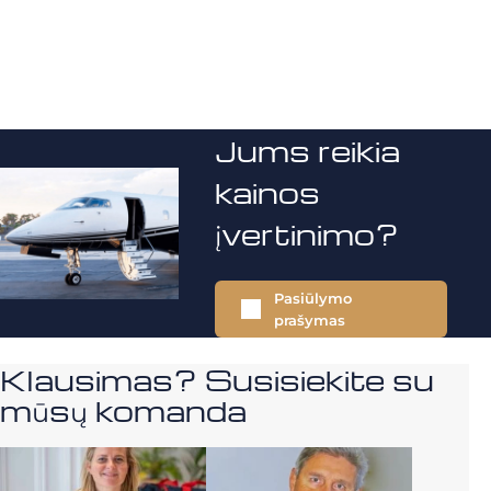
Jums reikia
kainos
įvertinimo?
Pasiūlymo
prašymas
Klausimas? Susisiekite su
mūsų komanda