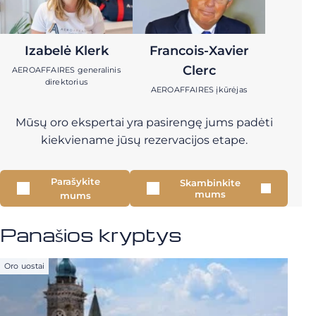
Izabelė Klerk
Francois-Xavier
Clerc
AEROAFFAIRES generalinis
direktorius
AEROAFFAIRES įkūrėjas
Mūsų oro ekspertai yra pasirengę jums padėti
kiekviename jūsų rezervacijos etape.
Parašykite
Skambinkite
mums
mums
Panašios kryptys
Oro uostai