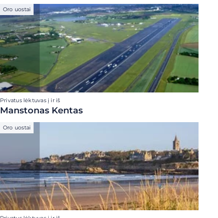
Oro uostai
Privatus lėktuvas į ir iš
Manstonas Kentas
Oro uostai