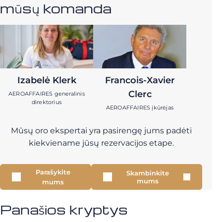
mūsų komanda
Izabelė Klerk
Francois-Xavier
Clerc
AEROAFFAIRES generalinis
direktorius
AEROAFFAIRES įkūrėjas
Mūsų oro ekspertai yra pasirengę jums padėti
kiekviename jūsų rezervacijos etape.
Parašykite
Skambinkite
mums
mums
Panašios kryptys