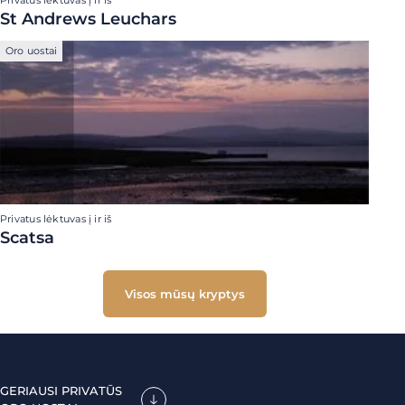
Privatus lėktuvas į ir iš
St Andrews Leuchars
Oro uostai
Privatus lėktuvas į ir iš
Scatsa
Visos mūsų kryptys
GERIAUSI PRIVATŪS