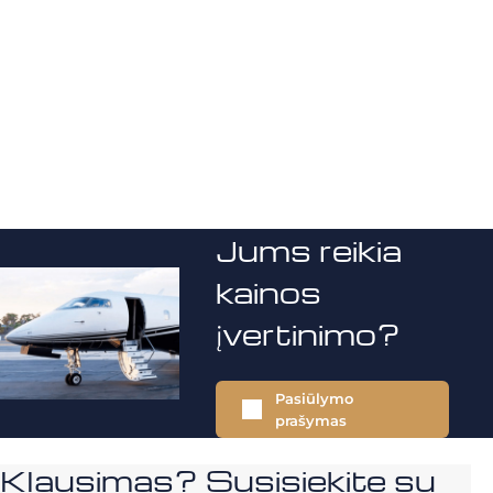
Jums reikia
kainos
įvertinimo?
Pasiūlymo
prašymas
Klausimas? Susisiekite su