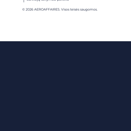
© 2026 AEROAFFAIRES. Visos teisės saugomos.