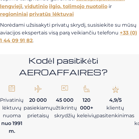
lengvieji
,
vidutinio
ilgio, tolimojo nuotolio
ir
regioniniai
privatūs lėktuvai
Norėdami užsisakyti privatų skrydį, susisiekite su mūsų
aviacijos ekspertais visą parą veikiančiu telefonu
+33 (0)
1 44 09 91 82
.
Kodėl pasitikėti
AEROAFFAIRES?
Privatinių
20 000
45 000
120
4,9/5
lėktuvų
pasiekiamų
užtikrintų
000+
klientų
nuoma
prietaisų
skrydžių
keleivių
pasitenkinimas
nuo 1991
k
m.