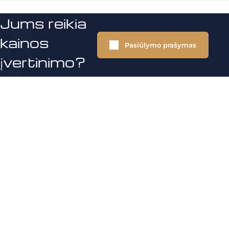
Jums reikia
kainos
Pasiūlymo prašymas
įvertinimo?