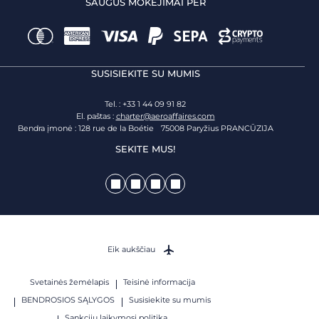
SAUGŪS MOKĖJIMAI PER
SUSISIEKITE SU MUMIS
Tel. : +33 1 44 09 91 82
El. paštas :
charter@aeroaffaires.com
Bendra įmonė : 128 rue de la Boétie 75008 Paryžius PRANCŪZIJA
SEKITE MUS!
Eik aukščiau
Svetainės žemėlapis
Teisinė informacija
BENDROSIOS SĄLYGOS
Susisiekite su mumis
Sankcijų laikymosi politika