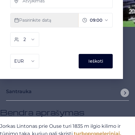
Santrauka
Bendra aprašymas
Jorkas Lintonas prie Ouse turi 1835 m ilgio kilimo ir
tūpimo taką, kuriuo gali skristi
turbopropeleriniai,