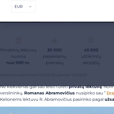
Privatinių lėktuvų
20 000
45 000
nuoma
pasiekiamų
užtikrintų
nuo 1991 m.
prietaisų
skrydžių
Straipsnis publikuotas
01/09/2025
, pakeista
12/11/2025
Ne kiekvienas gali sau leisti turėti
privatų lėktuvą
. Nori
verslininkų.
Romanas Abramovičius
nusipirko sau ”
Dre
Kelionėms lėktuvu R. Abramovičius pasirinko pagal
užs