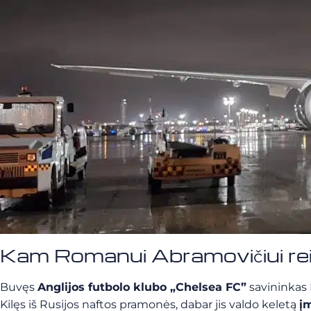
Kam Romanui Abramovičiui rei
Buvęs
Anglijos futbolo klubo „Chelsea FC”
savininkas 
Kilęs iš Rusijos naftos pramonės, dabar jis valdo keletą
į