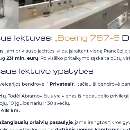
us lėktuvas:
„Boeing 787-8
Dr
am priklauso jachtos, vilos, įskaitant vieną Prancūzijoje
aug
231 mln. eurų
. Po visiško pritaikymo sąskaita būtų vir
aus lėktuvo ypatybės
eicarijos bendrovei ”
Privateair
„, tačiau ši bendrovė ba
rių
. Todėl Abramovičius yra vienas iš nedaugelio privilegij
ų, 10 įgulos narių ir 30 svečių.
8 418 km.
ažangiausių orlaivių pasaulyje
, jame įrengtos tikros g
ališko dydžio lovomis ir
didžiulis vonios kambarys
su d