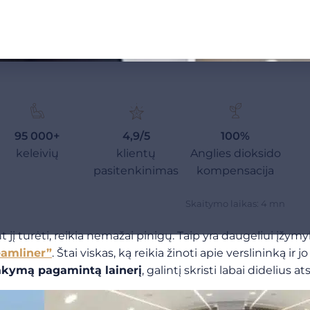
95 000+
4,9/5
100%
keleivių
klientų
Anglies dioksido
pasitenkinimas
kompensacija
Skaitymo laikas: 4 mn
nt jį turėti, reikia nemažai pinigų. Taip yra daugeliui įžy
amliner”
. Štai viskas, ką reikia žinoti apie verslininką ir j
akymą pagamintą lainerį
, galintį skristi labai didelius a