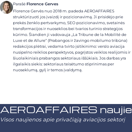
Parašė
Florence Gerves
Florence Gervès nuo 2018 m. padeda AEROAFFAIRES
struktūrizuoti jos įvaizdį ir pozicionavimą. Ji prisidėjo prie
prekės ženklo pertvarkymo, SEO pozicionavimo, svetainės
transformacijos ir nuoseklios bei tvarios turinio strategijos
kūrimo. Šiandien ji vadovauja „La Tribune de la Mobilité de
Luxe et de Allure“ (Prabangos ir žavingo mobilumo tribūna)
redakcijos plėtrai, vedama tvirto įsitikinimo: verslo aviacija
nusipelno reiklios perspektyvos, pagrįstos veiklos realijomis ir
šiuolaikiniais prabangos sektoriaus iššūkiais. Jos darbas yra
ilgalaikis siekis: sektoriaus teisėtumo stiprinimas per
nuoseklumą, gylį ir temos įvaldymą.
AEROAFFAIRES naujienl
Visos naujienos apie privačiąją aviacijos sektorį