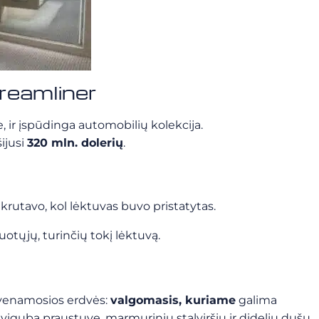
eamliner
, ir įspūdinga automobilių kolekcija.
šijusi
320 mln. dolerių
.
nkrutavo, kol lėktuvas buvo pristatytas.
uotųjų, turinčių tokį lėktuvą.
yvenamosios erdvės:
valgomasis, kuriame
galima
viguba praustuve, marmuriniu stalviršiu ir dideliu dušu.