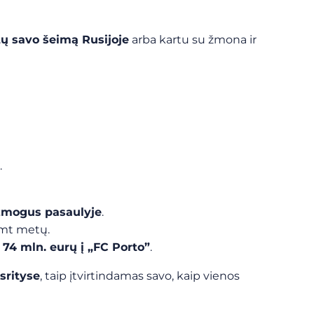
ų savo šeimą Rusijoje
arba kartu su žmona ir
.
 žmogus pasaulyje
.
imt metų.
r
74 mln. eurų į „FC Porto”
.
srityse
, taip įtvirtindamas savo, kaip vienos