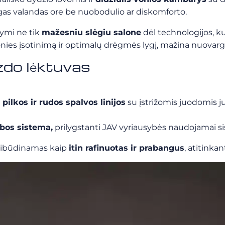
 ilgas valandas ore be nuobodulio ar diskomforto.
žymi ne tik
mažesniu slėgiu salone
dėl technologijos, ku
ies įsotinimą ir optimalų drėgmės lygį, mažina nuovargį 
do lėktuvas
 pilkos ir rudos spalvos linijos
su įstrižomis juodomis j
bos sistema,
prilygstanti JAV vyriausybės naudojamai si
 apibūdinamas kaip
itin rafinuotas ir prabangus
, atitinkan