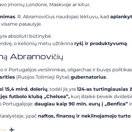
 savo įmonių Londone, Maskvoje ar kitur.
enimas
. R. Abramovičius naudojasi lėktuvu, kad
aplankyt
s visame pasaulyje.
yra absoliuti būtinybė.
 erdvę, o kelionių metu užtikrina
ryšį ir produktyvumą
.
ną Abramovičių
io ir Portugalijos verslininkas, oligarchas ir buvęs politikas
rities
(Rusijos Tolimieji Rytai)
gubernatorius
.
i 15,4 mlrd. dolerių
, todėl jis yra
124-as turtingiausias
ijęs futbolo klubą „Chelsea”,
kurį išlaikė beveik dvideš
o Portugalijoje:
daugiau kaip 90 mln. eurų į „Benfica”
i
aralystėje, ypač
naftos, finansų ir nekilnojamojo turto 