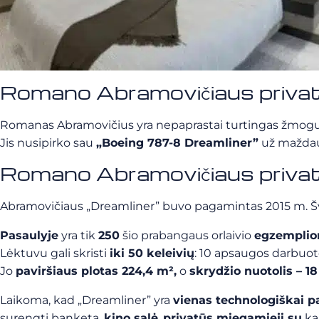
Romano Abramovičiaus privat
Romanas Abramovičius yra nepaprastai turtingas žmogus, j
Jis nusipirko sau
„Boeing 787-8 Dreamliner”
už mažd
Romano Abramovičiaus privat
Abramovičiaus „Dreamliner” buvo pagamintas 2015 m. Šv
Pasaulyje
yra tik
250
šio prabangaus orlaivio
egzemplio
Lėktuvu gali skristi
iki 50 keleivių
: 10 apsaugos darbuotoj
Jo
paviršiaus plotas 224,4 m²,
o
skrydžio nuotolis – 1
Laikoma, kad „Dreamliner” yra
vienas technologiškai p
surengti banketą,
kino salė
,
privatūs miegamieji su
kar