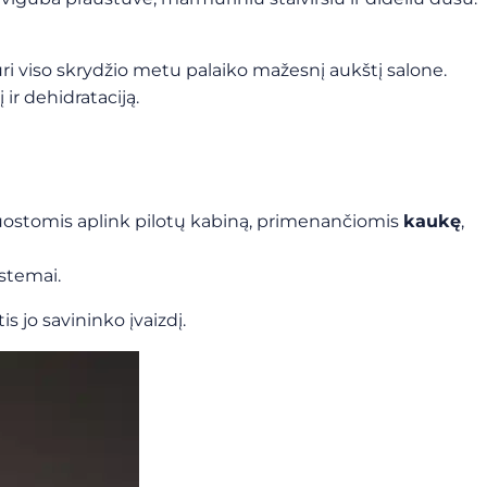
ri viso skrydžio metu palaiko mažesnį aukštį salone.
ir dehidrataciją.
uostomis aplink pilotų kabiną, primenančiomis
kaukę
,
stemai.
tis jo savininko įvaizdį.