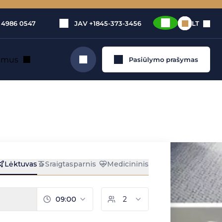
 4986 0547
JAV
+1845-373-3456
LT
e mus
Pasiūlymo prašymas
Ieškoti
s