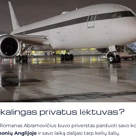
kalingas privatus lėktuvas?
Romanas Abramovičius buvo priverstas parduoti savo ko
monių Anglijoje
ir savo laiką dalijasi tarp kelių šalių.