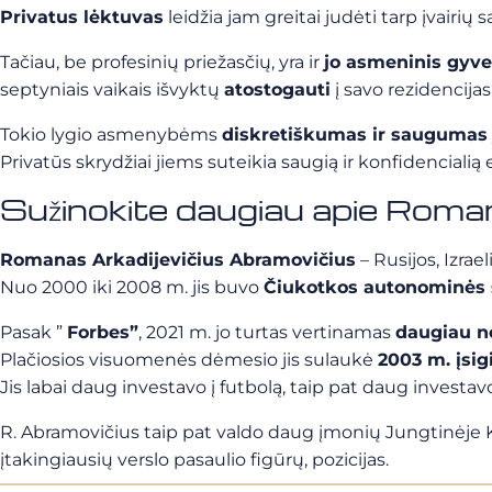
Privatus lėktuvas
leidžia jam greitai judėti tarp įvairių
Tačiau, be profesinių priežasčių, yra ir
jo asmeninis gyv
septyniais vaikais išvyktų
atostogauti
į savo rezidencija
Tokio lygio asmenybėms
diskretiškumas ir saugumas
Privatūs skrydžiai jiems suteikia saugią ir konfidencialią
Sužinokite daugiau apie Roma
Romanas Arkadijevičius Abramovičius
– Rusijos, Izrael
Nuo 2000 iki 2008 m. jis buvo
Čiukotkos autonominės s
Pasak ”
Forbes”
, 2021 m. jo turtas vertinamas
daugiau ne
Plačiosios visuomenės dėmesio jis sulaukė
2003 m. įsig
Jis labai daug investavo į futbolą, taip pat daug investav
R. Abramovičius taip pat valdo daug įmonių Jungtinėje K
įtakingiausių verslo pasaulio figūrų, pozicijas.