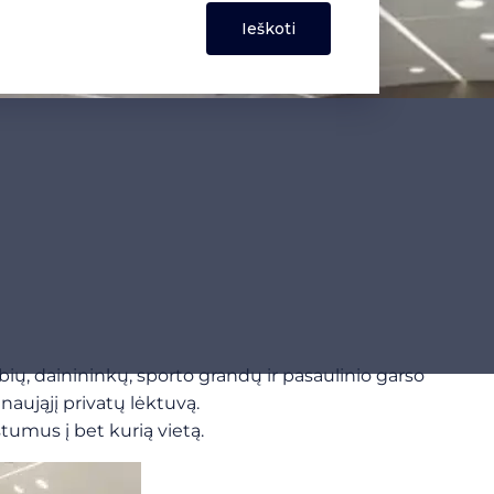
mybių, dainininkų, sporto grandų ir pasaulinio garso
o naująjį privatų lėktuvą.
tstumus į bet kurią vietą.