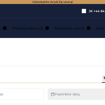
Užsisakykite skrydį šią vasarą!
JK
+44 84
s
Privatūs lėktuvai
Paskirties vietos
Api
vatus lėktuvas
ius ir jo privatu