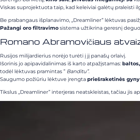
Viskas suprojektuota taip, kad keleiviai galėtų praleisti
Be prabangaus išplanavimo, „Dreamliner” lėktuvas pasi
Pažangi oro filtravimo
sistema užtikrina geresnį deguon
Romano Abramovičiaus atvaiz
Rusijos milijardierius norėjo turėti į jį panašų orlaivį.
Išorinis jo apipavidalinimas iš karto atpažįstamas:
baltos,
todėl lėktuvas pramintas ”
Banditu”
.
Saugumo požiūriu lėktuve įrengta
priešraketinės gyny
Tikslus „Dreamliner” interjeras neatskleistas, tačiau jis