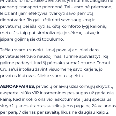
Privatus Tomo Cruise’o lėktuvas yra kur kas daugiau nei
prabangi transporto priemonė. Tai – esminė priemonė,
leidžianti jam efektyviai tvarkyti savo įtemptą
dienotvarkę. Jis gali užtikrinti savo saugumą ir
privatumą bei išlaikyti aukštą komforto lygį kelionių
metu. Jis taip pat simbolizuoja jo sėkmę, laisvę ir
įsipareigojimą siekti tobulumo.
Tačiau svarbu suvokti, kokį poveikį aplinkai daro
privataus lėktuvo naudojimas. Turime apsvarstyti, ką
galime padaryti, kad šį pėdsaką sumažintume. Tomui
Cruise’ui ir toliau žavint visuomenę savo karjera, jo
privatus lėktuvas išlieka svarbiu aspektu.
AEROAFFAIRES,
privačių orlaivių užsakomųjų skrydžių
ekspertai, siūlo VIP ir asmenines paslaugas už geriausią
kainą. Kad ir kokio orlaivio ieškotumėte, jūsų specialus
skrydžių konsultantas suteiks jums pagalbą 24 valandas
per parą, 7 dienas per savaitę, likus ne daugiau kaip 2