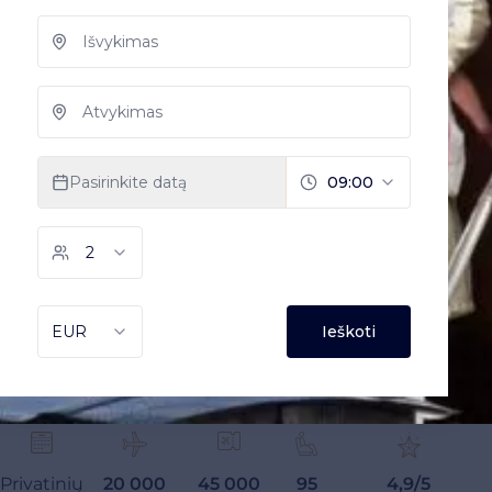
Privatinių
20 000
45 000
95
4,9/5