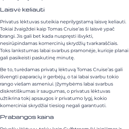
Laisvė keliauti
Privatus lėktuvas suteikia neprilygstamą laisvę keliauti.
Tokiai žvaigždei kaip Tomas Cruise’as ši laisvė ypač
brangi. Jis gali bet kada nuspręsti išvykti,
nesirūpindamas komercinių skrydžių tvarkaraščiais.
Toks lankstumas labai svarbus pramonėje, kurioje planai
gali pasikeisti paskutinę minutę.
Be to, turėdamas privatų lėktuvą Tomas Cruise’as gali
išvengti paparacių ir gerbėjų, o tai labai svarbu tokio
rango viešam asmeniui. Įžymybėms labai svarbus
diskretiškumas ir saugumas, o privatus lėktuvas
užtikrina tokį apsaugos ir privatumo lygį, kokio
komerciniai skrydžiai tiesiog negali garantuoti.
Prabangos kaina