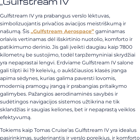
„Gulfstream IV
Gulfstream IV yra prabangus verslo lėktuvas,
simbolizuojantis privačios aviacijos meistriškumą ir
našumą. Šis
„Gulfstream Aerospace”
gaminamas
orlaivis vertinamas dėl išskirtinio nuotolio, komforto ir
patikimumo derinio. Jis gali įveikti daugiau kaip 7800
kilometrų be sustojimo, todėl tarpžemyniniai skrydžiai
yra nepaprastai lengvi. Erdviame Gulfstream IV salone
gali tilpti iki 19 keleivių, o aukščiausios klasės įranga
apima sėdynes, kurias galima paversti lovomis,
modernią pramogų įrangą ir prabangias pritaikymo
galimybes. Pažangios aerodinaminės savybės ir
sudėtingos navigacijos sistemos užtikrina ne tik
sklandžias ir saugias keliones, bet ir nepaprastą veiklos
efektyvumą.
Tokiems kaip Tomas Cruise’as Gulfstream IV yra idealus
pasirinkimas, suderinantis ir verslo poreikius, ir komforto