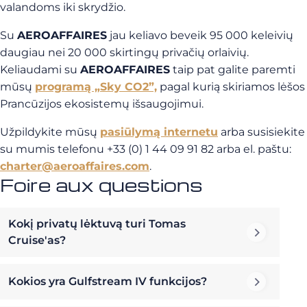
valandoms iki skrydžio.
Su
AEROAFFAIRES
jau keliavo beveik 95 000 keleivių
daugiau nei 20 000 skirtingų privačių orlaivių.
Keliaudami su
AEROAFFAIRES
taip pat galite paremti
mūsų
programą „Sky CO2”,
pagal kurią skiriamos lėšos
Prancūzijos ekosistemų išsaugojimui.
Užpildykite mūsų
pasiūlymą internetu
arba susisiekite
su mumis telefonu +33 (0) 1 44 09 91 82 arba el. paštu:
charter@aeroaffaires.com
.
Foire aux questions
Kokį privatų lėktuvą turi Tomas
Cruise'as?
Kokios yra Gulfstream IV funkcijos?