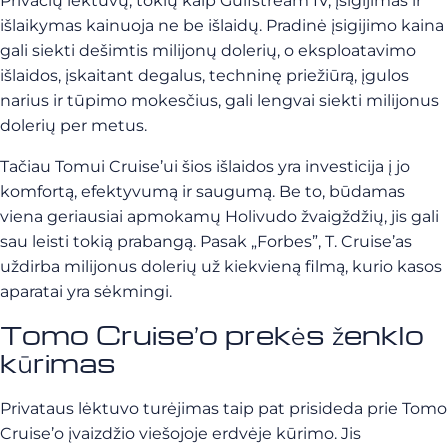
Privačių lėktuvų, tokių kaip Gulfstream IV, įsigijimas ir
išlaikymas kainuoja ne be išlaidų. Pradinė įsigijimo kaina
gali siekti dešimtis milijonų dolerių, o eksploatavimo
išlaidos, įskaitant degalus, techninę priežiūrą, įgulos
narius ir tūpimo mokesčius, gali lengvai siekti milijonus
dolerių per metus.
Tačiau Tomui Cruise’ui šios išlaidos yra investicija į jo
komfortą, efektyvumą ir saugumą. Be to, būdamas
viena geriausiai apmokamų Holivudo žvaigždžių, jis gali
sau leisti tokią prabangą. Pasak „Forbes”, T. Cruise’as
uždirba milijonus dolerių už kiekvieną filmą, kurio kasos
aparatai yra sėkmingi.
Tomo Cruise’o prekės ženklo
kūrimas
Privataus lėktuvo turėjimas taip pat prisideda prie Tomo
Cruise’o įvaizdžio viešojoje erdvėje kūrimo. Jis