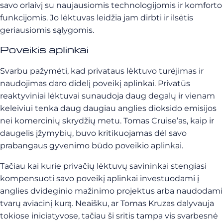
savo orlaivį su naujausiomis technologijomis ir komforto
funkcijomis. Jo lėktuvas leidžia jam dirbti ir ilsėtis
geriausiomis sąlygomis.
Poveikis aplinkai
Svarbu pažymėti, kad privataus lėktuvo turėjimas ir
naudojimas daro didelį poveikį aplinkai. Privatūs
reaktyviniai lėktuvai sunaudoja daug degalų ir vienam
keleiviui tenka daug daugiau anglies dioksido emisijos
nei komercinių skrydžių metu. Tomas Cruise’as, kaip ir
daugelis įžymybių, buvo kritikuojamas dėl savo
prabangaus gyvenimo būdo poveikio aplinkai.
Tačiau kai kurie privačių lėktuvų savininkai stengiasi
kompensuoti savo poveikį aplinkai investuodami į
anglies dvideginio mažinimo projektus arba naudodami
tvarų aviacinį kurą. Neaišku, ar Tomas Kruzas dalyvauja
tokiose iniciatyvose, tačiau ši sritis tampa vis svarbesnė