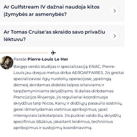
Ar Gulfstream IV dažnai naudoja kitos
įžymybės ar asmenybės?
Ar Tomas Cruise'as skraido savo privačiu
lėktuvu?
Parašė
Pierre-Louis Le Her
Baigęs verslo studijas ir specializaciją ENAC, Pierre-
Louis jau dvejus metus dirba AEROAFFAIRES. Jis greitai
specializavosi ilgų nuotolių operacijose, ypatingą
dėmesį skirdamas didelės talpos orlaiviams ir
tarpžemyniniams skrydžiams. Iš dalies dirbdamas
Prancūzijos Rivjeroje, jis reguliariai koordinuoja
skrydžius tarp Nicos, Kanų ir didžiųjų pasaulio sostinių,
gerai išmanydamas vietinius apribojimus, ypač
intensyviais laikotarpiais. Jis puikiai valdo šių skrydžių
specifinius iššūkius, įskaitant leidimus, techninius
apribojimus ir sustojimų koordinavimą.