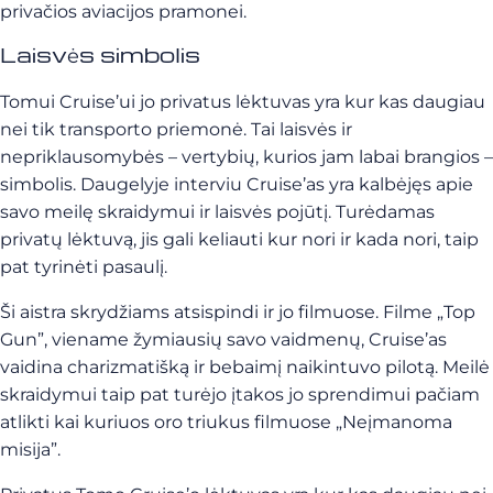
privačios aviacijos pramonei.
Laisvės simbolis
Tomui Cruise’ui jo privatus lėktuvas yra kur kas daugiau
nei tik transporto priemonė. Tai laisvės ir
nepriklausomybės – vertybių, kurios jam labai brangios –
simbolis. Daugelyje interviu Cruise’as yra kalbėjęs apie
savo meilę skraidymui ir laisvės pojūtį. Turėdamas
privatų lėktuvą, jis gali keliauti kur nori ir kada nori, taip
pat tyrinėti pasaulį.
Ši aistra skrydžiams atsispindi ir jo filmuose. Filme „Top
Gun”, viename žymiausių savo vaidmenų, Cruise’as
vaidina charizmatišką ir bebaimį naikintuvo pilotą. Meilė
skraidymui taip pat turėjo įtakos jo sprendimui pačiam
atlikti kai kuriuos oro triukus filmuose „Neįmanoma
misija”.