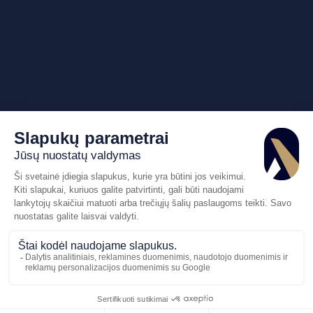
Pasiūlymo
Skambinkite