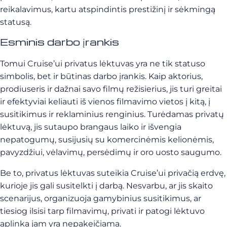
reikalavimus, kartu atspindintis prestižinį ir sėkmingą
statusą.
Esminis darbo įrankis
Tomui Cruise’ui privatus lėktuvas yra ne tik statuso
simbolis, bet ir būtinas darbo įrankis. Kaip aktorius,
prodiuseris ir dažnai savo filmų režisierius, jis turi greitai
ir efektyviai keliauti iš vienos filmavimo vietos į kitą, į
susitikimus ir reklaminius renginius. Turėdamas privatų
lėktuvą, jis sutaupo brangaus laiko ir išvengia
nepatogumų, susijusių su komercinėmis kelionėmis,
pavyzdžiui, vėlavimų, persėdimų ir oro uosto saugumo.
Be to, privatus lėktuvas suteikia Cruise’ui privačią erdvę,
kurioje jis gali susitelkti į darbą. Nesvarbu, ar jis skaito
scenarijus, organizuoja gamybinius susitikimus, ar
tiesiog ilsisi tarp filmavimų, privati ir patogi lėktuvo
aplinka jam yra nepakeičiama.