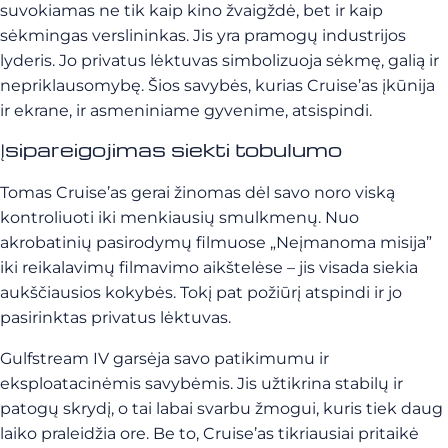
suvokiamas ne tik kaip kino žvaigždė, bet ir kaip
sėkmingas verslininkas. Jis yra pramogų industrijos
lyderis. Jo privatus lėktuvas simbolizuoja sėkmę, galią ir
nepriklausomybę. Šios savybės, kurias Cruise’as įkūnija
ir ekrane, ir asmeniniame gyvenime, atsispindi.
Įsipareigojimas siekti tobulumo
Tomas Cruise’as gerai žinomas dėl savo noro viską
kontroliuoti iki menkiausių smulkmenų. Nuo
akrobatinių pasirodymų filmuose „Neįmanoma misija”
iki reikalavimų filmavimo aikštelėse – jis visada siekia
aukščiausios kokybės. Tokį pat požiūrį atspindi ir jo
pasirinktas privatus lėktuvas.
Gulfstream IV garsėja savo patikimumu ir
eksploatacinėmis savybėmis. Jis užtikrina stabilų ir
patogų skrydį, o tai labai svarbu žmogui, kuris tiek daug
laiko praleidžia ore. Be to, Cruise’as tikriausiai pritaikė