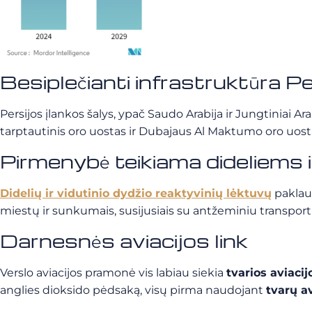
Besiplečianti infrastruktūra Pe
Persijos įlankos šalys, ypač Saudo Arabija ir Jungtiniai A
tarptautinis oro uostas ir Dubajaus Al Maktumo oro uostas 
Pirmenybė teikiama dideliems i
Didelių ir vidutinio dydžio reaktyvinių lėktuvų
paklaus
miestų ir sunkumais, susijusiais su antžeminiu transpor
Darnesnės aviacijos link
Verslo aviacijos pramonė vis labiau siekia
tvarios aviacij
anglies dioksido pėdsaką, visų pirma naudojant
tvarų a