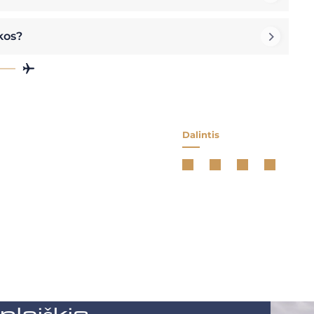
kos?
Dalintis
aiškis