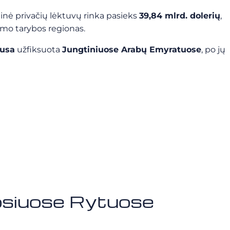
inė privačių lėktuvų rinka pasieks
39,84 mlrd. dolerių
,
imo tarybos regionas.
ausa
užfiksuota
Jungtiniuose Arabų Emyratuose
, po jų
uosiuose Rytuose