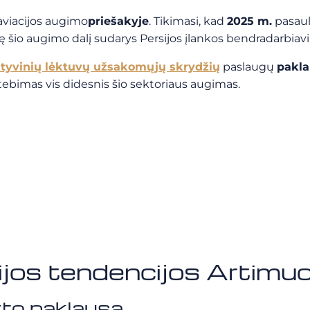
aviacijos augimo
priešakyje
. Tikimasi, kad
2025 m.
pasaul
lę šio augimo dalį sudarys Persijos įlankos bendradarbiav
ktyvinių lėktuvų užsakomųjų skrydžių
paslaugų
pakl
tebimas vis didesnis šio sektoriaus augimas.
cijos tendencijos Artim
rto paklausa