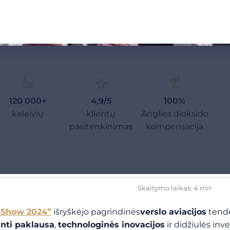
120 000+
4,9/5
100%
keleivių
klientų
Anglies dioksido
pasitenkinimas
kompensacija
Skaitymo laikas: 4 mn
 Show 2024”
išryškėjo pagrindinės
verslo aviacijos
tende
anti paklausa
,
technologinės inovacijos
ir didžiulės inve