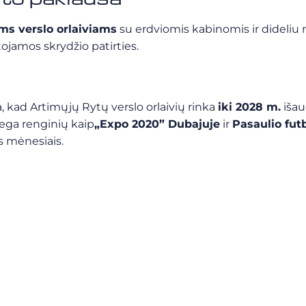
ms verslo orlaiviams
su erdviomis kabinomis ir dideliu n
jamos skrydžio patirties.
 kad Artimųjų Rytų verslo orlaivių rinka
iki 2028 m.
išau
mega renginių kaip
„Expo 2020” Dubajuje
ir
Pasaulio fut
is mėnesiais.