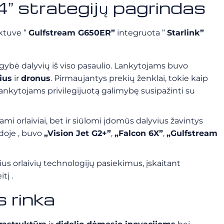
 strategijų pagrindas
ėktuve ”
Gulfstream G650ER”
integruota ”
Starlink”
ybė dalyvių iš viso pasaulio. Lankytojams buvo
ius
ir
dronus
.
Pirmaujantys prekių ženklai, tokie kaip
lankytojams privilegijuotą galimybę susipažinti su
 orlaiviai, bet ir
siūlomi įdomūs dalyvius žavintys
odoje
,
buvo
„Vision Jet G2+”
,
„Falcon 6X”
,
„Gulfstream
s orlaivių technologijų pasiekimus, įskaitant
itį
.
s rinka