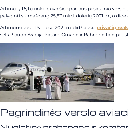
Artimųjų Rytų rinka buvo šio spartaus pasaulinio verslo 
palyginti su maždaug 25,87 mlrd. dolerių 2021 m., o dide
Artimuosiuose Rytuose 2021 m. didžiausia
privačių rea
seka Saudo Arabija. Katare, Omane ir Bahreine taip pat s
Pagrindinės verslo avia
Nuolatinė prabangos ir komfo