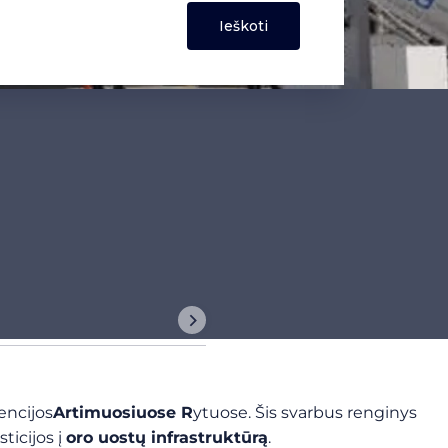
ncijos
Artimuosiuose R
ytuose. Šis svarbus renginys
sticijos į
oro uostų infrastruktūrą
.