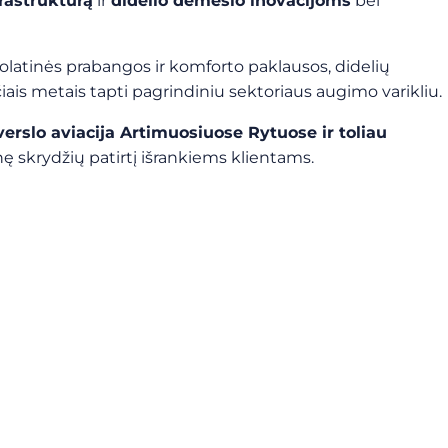
frastruktūrą
ir
didelio dėmesio inovacijoms
bei
latinės prabangos ir komforto paklausos, didelių
iais metais tapti pagrindiniu sektoriaus augimo varikliu.
verslo aviacija Artimuosiuose Rytuose ir toliau
 skrydžių patirtį išrankiems klientams.