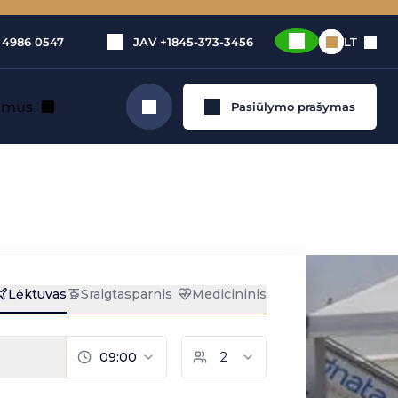
 4986 0547
JAV
+1845-373-3456
LT
e mus
Pasiūlymo prašymas
Ieškoti
ose –