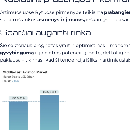
Artimuosiuose Rytuose pirmenybė teikiama
prabangie
sudaro išrankūs
asmenys ir įmonės,
ieškantys nepakarto
Sparčiai auganti rinka
Šio sektoriaus prognozės yra itin optimistinės – manoma,
gyvybingumą
ir jo plėtros potencialą. Be to, dėl tokių 
paklausa – tikimasi, kad ši tendencija išliks ir artimiausia