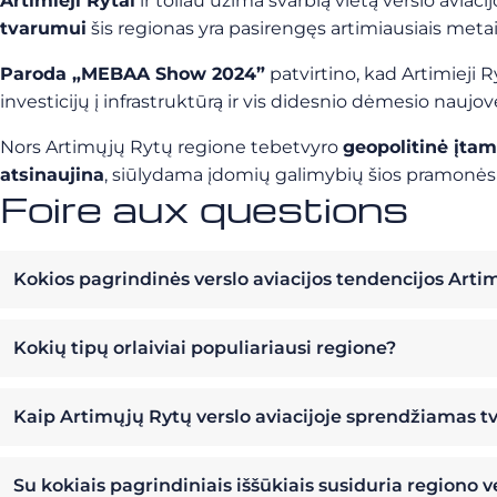
Artimieji Rytai
ir toliau užima svarbią vietą verslo aviacij
tvarumui
šis regionas yra pasirengęs artimiausiais metai
Paroda „MEBAA Show 2024”
patvirtino, kad Artimieji R
investicijų į infrastruktūrą ir vis didesnio dėmesio nauj
Nors Artimųjų Rytų regione tebetvyro
geopolitinė įtam
atsinaujina
, siūlydama įdomių galimybių šios pramonės 
Foire aux questions
Kokios pagrindinės verslo aviacijos tendencijos Art
Kokių tipų orlaiviai populiariausi regione?
Kaip Artimųjų Rytų verslo aviacijoje sprendžiamas 
Su kokiais pagrindiniais iššūkiais susiduria regiono v