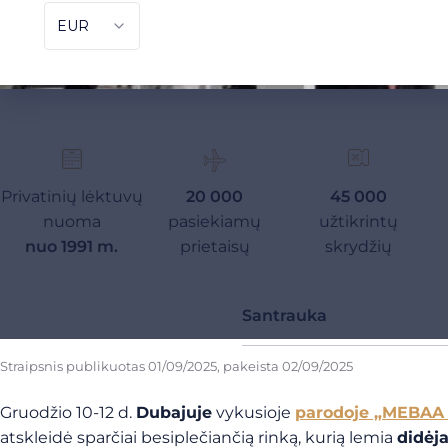
Privatinių lėktuvų
20 000
45 000
nuoma
pasiekiamų
užtikrintų
nuo 1991 m.
prietaisų
skrydžių
Santrauka
Straipsnis publikuotas
01/09/2025
, pakeista
02/09/2025
Gruodžio 10-12 d.
Dubajuje
vykusioje
parodoje „MEBAA
atskleidė sparčiai besiplečiančią rinką, kurią lemia
didėj