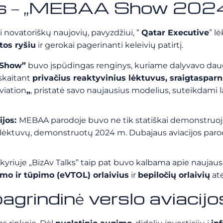
os – „MEBAA Show 2024”
 novatoriškų naujovių, pavyzdžiui, ”
Qatar Executive
” l
tos ryšiu
ir gerokai pagerinanti keleivių patirtį.
Show”
buvo
įspūdingas renginys, kuriame dalyvavo daug
skaitant
privačius reaktyvinius lėktuvus
, sraigtasparn
viation
„
, pristatė savo naujausius modelius, suteikdami 
ijos:
MEBAA parodoje buvo ne tik statiškai demonstruojami
lėktuvų,
demonstruotų 2024 m. Dubajaus aviacijos par
kyriuje „BizAv Talks”
taip pat buvo kalbama apie naujausiu
limo ir tūpimo (eVTOL) orlaivius
ir
bepiločių orlaivių
ate
pagrindinė verslo aviacijo