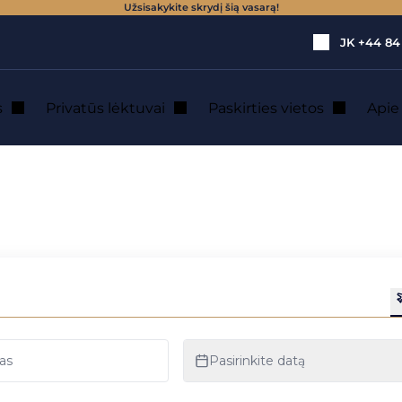
Užsisakykite skrydį šią vasarą!
JK
+44 84
s
Privatūs lėktuvai
Paskirties vietos
Api
ytuose – sparčiai augantis sektorius
rtimuosiuose Rytu
sektorius