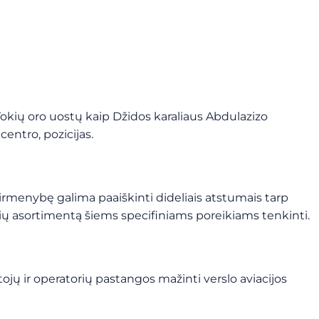
 Tokių oro uostų kaip Džidos karaliaus Abdulazizo
entro, pozicijas.
irmenybę galima paaiškinti dideliais atstumais tarp
nių asortimentą šiems specifiniams poreikiams tenkinti.
ų ir operatorių pastangos mažinti verslo aviacijos