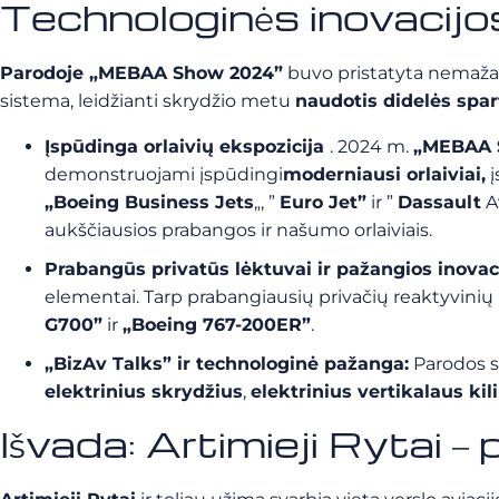
Technologinės inovacij
Parodoje „MEBAA Show 2024”
buvo pristatyta nemažai
sistema, leidžianti skrydžio metu
naudotis didelės spar
Įspūdinga orlaivių ekspozicija
. 2024 m.
„MEBAA 
demonstruojami įspūdingi
moderniausi orlaiviai,
į
„Boeing Business Jets
„, ”
Euro Jet”
ir ”
Dassault
A
aukščiausios prabangos ir našumo orlaiviais.
Prabangūs privatūs lėktuvai ir pažangios inovac
elementai. Tarp
prabangiausių privačių reaktyvinių 
G700”
ir
„Boeing 767-200ER”
.
„BizAv Talks” ir technologinė pažanga:
Parodos
s
elektrinius skrydžius
,
elektrinius vertikalaus ki
Išvada: Artimieji Rytai – 