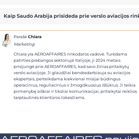
Kaip Saudo Arabija prisideda prie verslo aviacijos rin
Parašė
Chiara
Marketing
Chiara yra AEROAFFAIRES rinkodaros vadovė. Turėdama
patirties prabangos sektoriuje Italijoje, ji 2024 metais
prisijungė prie AEROAFFAIRES, kad savo žinias pritaikytų
verslo aviacijoje. Ji glaudžiai bendradarbiauja su aviacijos
ekspertais, perteikdama kiekvienai misijai būdingus
operacinius, reguliacinius ir žmogiškuosius iššūkius. Ji teikia
pirmenybę aiškiai ir tiksliai komunikacijai, pritaikytai reiklios
tarptautinės klientūros lūkesčiams.
AEROAFFAIRES naujienl