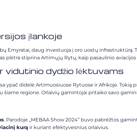
rsijos įlankoje
rabų Emyratai, daug investuoja į oro uostų infrastruktūrą.
plėtra stiprina Artimųjų Rytų, kaip pasaulinio aviacijos c
r vidutinio dydžio lėktuvams
a ypač didelė Artimuosiuose Rytuose ir Afrikoje. Tokią p
tu šiame regione. Orlaivių gamintojai pritaiko savo gami
os
. Parodoje „MEBAA Show 2024” buvo pabrėžtos gamintoj
viacinį kurą
ir kuriant efektyvesnius orlaivius.