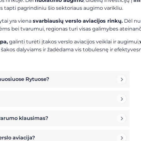
os rinkoje. Dėl
nuolatinio augimo
, didelių investicijų į
in
s tapti pagrindiniu šio sektoriaus augimo varikliu.
ytai yra viena
svarbiausių verslo aviacijos rinkų.
Dėl nuo
ovėms bei tvarumui, regionas turi visas galimybes ateinanč
pa,
galinti turėti įtakos verslo aviacijos veiklai ir augimui,
šakos dalyviams ir žadėdama vis tobulesnę ir efektyvesnę
imuosiuose Rytuose?
tvarumo klausimas?
erslo aviacija?