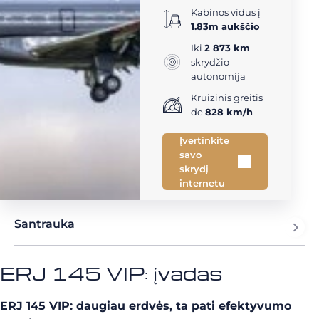
Kabinos vidus į
1.83m aukščio
Iki
2 873 km
skrydžio
autonomija
Kruizinis greitis
de
828 km/h
Įvertinkite
savo
skrydį
internetu
Santrauka
ERJ 145 VIP: įvadas
ERJ 145 VIP: daugiau erdvės, ta pati efektyvumo