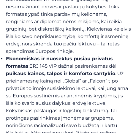
nesumažinant erdvės ir paslaugų kokybės. Toks
formatas ypač tinka pardavimų kelionėms,
renginiams ar diplomatinėms misijoms, kai reikia
grupinių, bet diskretiškų kelionių. Kiekvienas keleivis
išlaiko savo nepriklausomybę, komfortą ir asmeninę
erdvę, nors skrenda tuo pačiu lėktuvu – tai retas
sprendimas Europos rinkoje.
Ekonomiškas ir nuoseklus pusiau privatus
formatas
:ERJ 145 VIP dažnai pasirenkamas dėl
puikaus kainos, talpos ir komforto santykio
. Už
prieinamesnę kainą nei „Global” ar „Falcon” tipo
privatūs tolimojo susisiekimo lėktuvai, kai jungiama
su Europos sostinėmis ar antrinėmis kryptimis, jis
išlaiko svarbiausius dalykus: erdvę lėktuve,
kokybiškas paslaugas ir logistinį lankstumą. Tai
protingas pasirinkimas įmonėms ar grupėms,
norinčioms racionalizuoti savo biudžetą ir kartu
išlaikyti aukštą paslaugų lygį. Jį taip pat galima