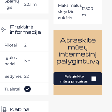
Sparnų
20.1 m
Maksimalus
ilgis
12500
skrydžio
m
aukštis
Praktinė
informacija
Atraskite
mūsų
Pilotai
2
internetinį
Įgulos
palygintuvą
Ne
nariai
Sėdynės
22
Palyginkite
mūsų prietaisus
Tualetai
Kabina