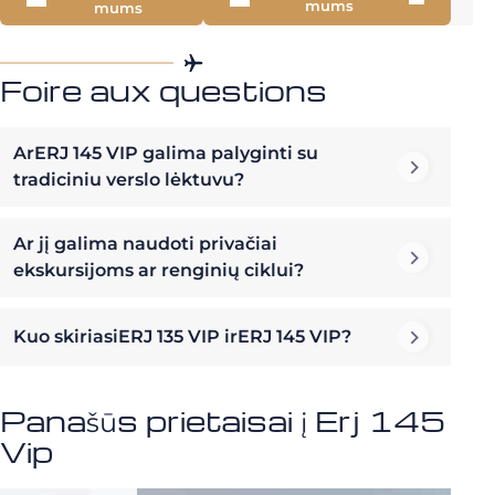
mums
mums
Foire aux questions
ArERJ 145 VIP galima palyginti su
tradiciniu verslo lėktuvu?
Ar jį galima naudoti privačiai
ekskursijoms ar renginių ciklui?
Kuo skiriasiERJ 135 VIP irERJ 145 VIP?
Panašūs prietaisai į Erj 145
Vip