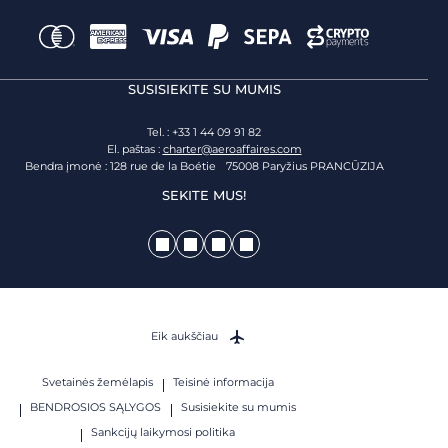
SUSISIEKITE SU MUMIS
Tel. : +33 1 44 09 91 82
El. paštas :
charter@aeroaffaires.com
Bendra įmonė : 128 rue de la Boétie 75008 Paryžius PRANCŪZIJA
SEKITE MUS!
Eik aukščiau
Svetainės žemėlapis
Teisinė informacija
BENDROSIOS SĄLYGOS
Susisiekite su mumis
Sankcijų laikymosi politika