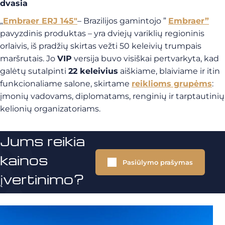
dvasia
„
Embraer ERJ 145″
– Brazilijos gamintojo ”
Embraer”
pavyzdinis produktas – yra dviejų variklių regioninis
orlaivis, iš pradžių skirtas vežti 50 keleivių trumpais
maršrutais. Jo
VIP
versija buvo visiškai pertvarkyta, kad
galėtų sutalpinti
22 keleivius
aiškiame, blaiviame ir itin
funkcionaliame salone, skirtame
reiklioms grupėms
:
įmonių vadovams, diplomatams, renginių ir tarptautinių
kelionių organizatoriams.
Jums reikia
kainos
Pasiūlymo prašymas
įvertinimo?