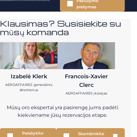
Pasiūlymo
prašymas
Klausimas? Susisiekite su
mūsų komanda
Izabelė Klerk
Francois-Xavier
Clerc
AEROAFFAIRES generalinis
direktorius
AEROAFFAIRES įkūrėjas
Mūsų oro ekspertai yra pasirengę jums padėti
kiekviename jūsų rezervacijos etape.
Parašykite
Skambinkite