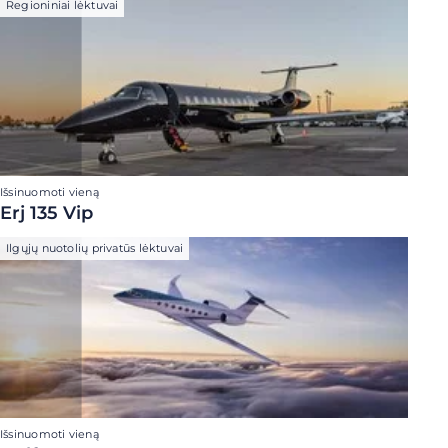
Regioniniai lėktuvai
Išsinuomoti vieną
Erj 135 Vip
Ilgųjų nuotolių privatūs lėktuvai
Išsinuomoti vieną