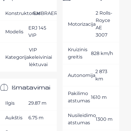
2 Rolls-
Konstruktorius
EMBRAER
Royce
Motorizacija
AE
ERJ 145
Modelis
3007
VIP
Kruizinis
VIP
828 km/h
greitis
Kategorija
keleiviniai
lėktuvai
2 873
Autonomija
km
Išmatavimai
Pakilimo
1610 m
atstumas
Ilgis
29.87 m
Nusileidimo
Aukštis
6.75 m
1300 m
atstumas