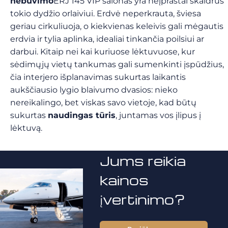
nebuvimo
ERJ 145 VIP salonas yra neįprastai skaidrus
tokio dydžio orlaiviui. Erdvė neperkrauta, šviesa
geriau cirkuliuoja, o kiekvienas keleivis gali mėgautis
erdvia ir tylia aplinka, idealiai tinkančia poilsiui ar
darbui. Kitaip nei kai kuriuose lėktuvuose, kur
sėdimųjų vietų tankumas gali sumenkinti įspūdžius,
čia interjero išplanavimas sukurtas laikantis
aukščiausio lygio blaivumo dvasios: nieko
nereikalingo, bet viskas savo vietoje, kad būtų
sukurtas
naudingas tūris
, juntamas vos įlipus į
lėktuvą.
Jums reikia
kainos
įvertinimo?