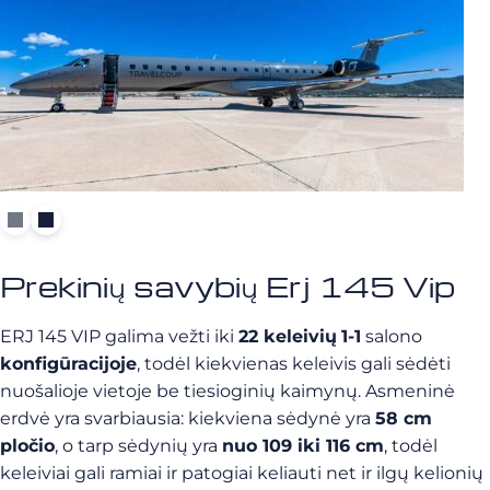
Prekinių savybių Erj 145 Vip
ERJ 145 VIP galima vežti iki
22 keleivių
1-1
salono
konfigūracijoje
, todėl kiekvienas keleivis gali sėdėti
nuošalioje vietoje be tiesioginių kaimynų. Asmeninė
erdvė yra svarbiausia: kiekviena sėdynė yra
58 cm
pločio
, o tarp sėdynių yra
nuo 109 iki 116 cm
, todėl
keleiviai gali ramiai ir patogiai keliauti net ir ilgų kelionių