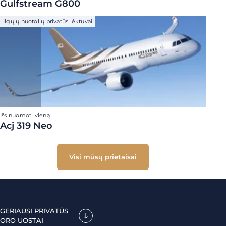
Gulfstream G800
Ilgųjų nuotolių privatūs lėktuvai
Išsinuomoti vieną
Acj 319 Neo
Visi mūsų prietaisai
GERIAUSI PRIVATŪS
ORO UOSTAI