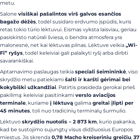
metu.
Salone
visiškai pašalintos virš galvos esančios
bagažo dėžės
, todėl susidaro erdvumo įspūdis, kuris
retas tokio tūrio lėktuvui. Eismas vyksta laisviau, geriau
pasiskirsto natūrali šviesa, o bendra atmosfera yra
malonesnė, net kai lėktuvas pilnas. Lėktuve veikia
„Wi-
Fi” ryšys
, todėl keleiviai gali palaikyti ryšį arba dirbti
savarankiškai.
Aptarnavimo paslaugas teikia
speciali šeimininkė
, viso
skrydžio metu patiekiami
šalti ir karšti gėrimai bei
kokybiški užkandžiai
. Patirtis prasideda gerokai prieš
pakilimą: keleiviai pasitinkami
verslo aviacijos
terminale
, kuriame
į lėktuvą
galima
greitai įlipti per
45 minutes
, toli nuo tradicinių terminalų šurmulio.
Lėktuvo
skrydžio nuotolis – 2 873 km
, kurio pakanka,
kad be sustojimo sujungtų visus didžiuosius Europos
miestus. Jis skrenda
0,78 Macho kreiseriniu greičiu
,
37