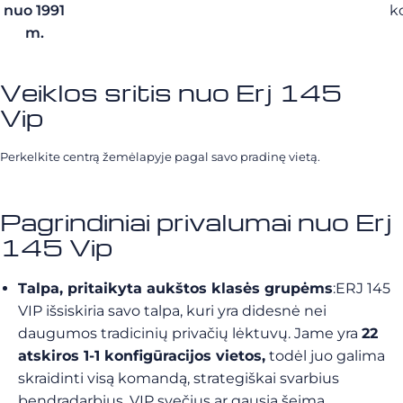
nuo 1991
k
m.
Veiklos sritis nuo Erj 145
Vip
Perkelkite centrą žemėlapyje pagal savo pradinę vietą.
Pagrindiniai privalumai nuo Erj
145 Vip
Talpa, pritaikyta aukštos klasės grupėms
:ERJ 145
VIP išsiskiria savo talpa, kuri yra didesnė nei
daugumos tradicinių privačių lėktuvų. Jame yra
22
atskiros 1-1 konfigūracijos vietos,
todėl juo galima
skraidinti visą komandą, strategiškai svarbius
bendradarbius, VIP svečius ar gausią šeimą,