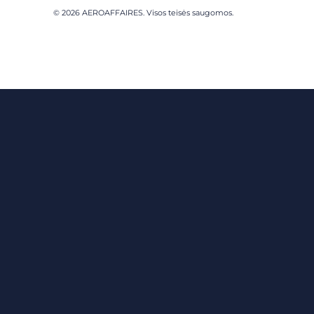
© 2026 AEROAFFAIRES. Visos teisės saugomos.