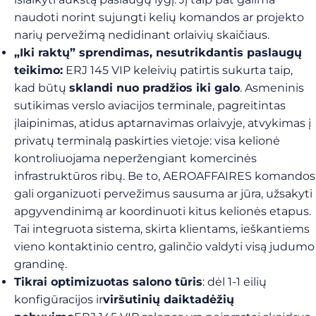
naudoti norint sujungti kelių komandos ar projekto
narių pervežimą nedidinant orlaivių skaičiaus.
„Iki raktų” sprendimas, nesutrikdantis paslaugų
teikimo:
ERJ 145 VIP keleivių patirtis sukurta taip,
kad būtų
sklandi nuo pradžios iki galo
. Asmeninis
sutikimas verslo aviacijos terminale, pagreitintas
įlaipinimas, atidus aptarnavimas orlaivyje, atvykimas į
privatų terminalą paskirties vietoje: visa kelionė
kontroliuojama neperžengiant komercinės
infrastruktūros ribų. Be to, AEROAFFAIRES komandos
gali organizuoti pervežimus sausuma ar jūra, užsakyti
apgyvendinimą ar koordinuoti kitus kelionės etapus.
Tai integruota sistema, skirta klientams, ieškantiems
vieno kontaktinio centro, galinčio valdyti visą judumo
grandinę.
Tikrai optimizuotas salono tūris
: dėl 1-1 eilių
konfigūracijos ir
viršutinių daiktadėžių