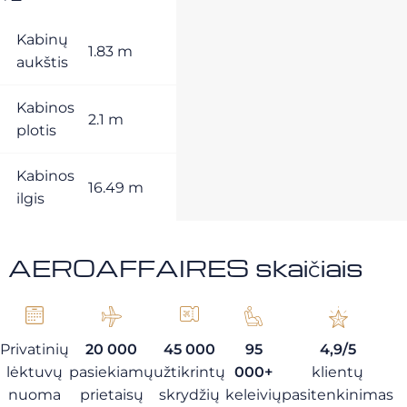
Kabinų
1.83 m
aukštis
Kabinos
2.1 m
plotis
Kabinos
16.49 m
ilgis
AEROAFFAIRES skaičiais
Privatinių
20 000
45 000
95
4,9/5
lėktuvų
pasiekiamų
užtikrintų
000+
klientų
nuoma
prietaisų
skrydžių
keleivių
pasitenkinimas