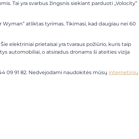
is. Tai yra svarbus žingsnis siekiant parduoti „Volocity”
vier Wyman” atliktas tyrimas. Tikimasi, kad daugiau nei 60
.
Šie elektriniai prietaisai yra tvaraus požiūrio, kuris taip
ys automobiliai, o atsiradus dronams ši ateities vizija
 44 09 91 82.
Nedvejodami naudokitės mūsų
internetiniu