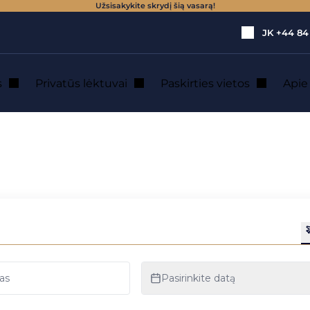
Užsisakykite skrydį šią vasarą!
JK
+44 84
s
Privatūs lėktuvai
Paskirties vietos
Api
adaryti perversmą oro transporte
a ateityje padaryti
ansporte