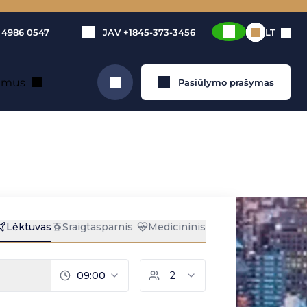
 4986 0547
JAV
+1845-373-3456
LT
e mus
Pasiūlymo prašymas
Ieškoti