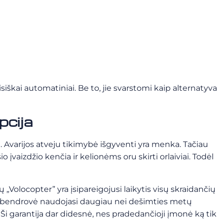
iškai automatiniai. Be to, jie svarstomi kaip alternatyva
pcija
u. Avarijos atveju tikimybė išgyventi yra menka. Tačiau
o įvaizdžio kenčia ir kelionėms oru skirti orlaiviai. Todėl
sų „Volocopter” yra įsipareigojusi laikytis visų skraidančių
o, bendrovė naudojasi daugiau nei dešimties metų
.
Ši garantija dar didesnė, nes pradedančioji įmonė ką tik