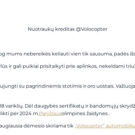
Nuotraukų kreditas @Volocopter
i, jog mums nebereikės keliauti vien tik sausuma, padės iš
ylūs ir gali puikiai prisitaikyti prie aplinkos, nekeldami triu
jungti su pagrindinėmis stotimis ir oro uostais. Važiuoja
variklių. Dėl daugybės sertifikatų ir bandomųjų skrydžių t
ikti per
2024 m.
Paryžiaus
olimpines žaidynes
.
daugiausia dėmesio skiriama tik
„Volocopter” automobiliui