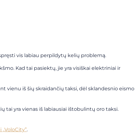
spręsti vis labiau perpildytų kelių problemą.
kšmo. Kad tai pasiektų, jie yra visiškai elektriniai ir
nt vienu iš šių skraidančių taksi, dėl sklandesnio eismo
ai yra vienas iš labiausiai ištobulintų oro taksi.
 „VoloCity”
.