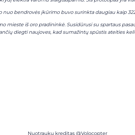
so nuo bendrovės įkūrimo buvo surinkta daugiau kaip 32
o mieste iš oro pradininkė. Susidūrusi su spartaus pasaul
ančių diegti naujoves, kad sumažintų spūstis ateities kel
Nuotraukų kreditas @Volocopter