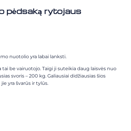
vo pėdsaką rytojaus
o nuotolio yra labai lanksti.
 tai be vairuotojo. Taigi ji suteikia daug laisvės nuo
as svoris – 200 kg. Galiausiai didžiausias šios
ie yra švarūs ir tylūs.