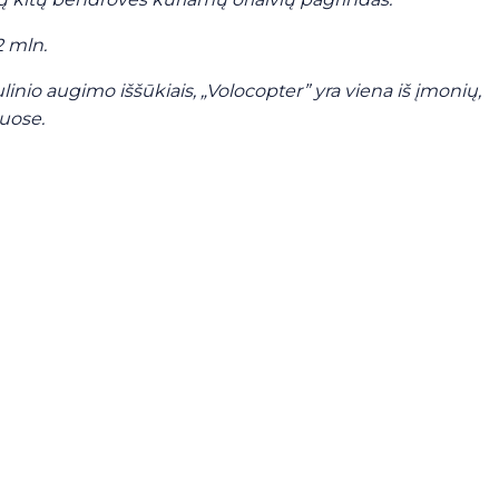
2 mln.
inio augimo iššūkiais, „Volocopter” yra viena iš įmonių,
iuose.