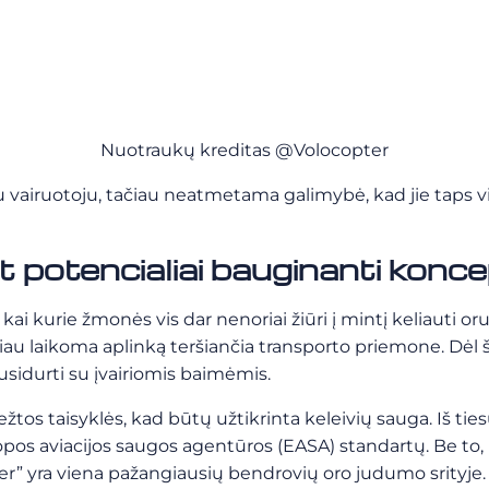
Nuotraukų kreditas @Volocopter
 vairuotoju, tačiau neatmetama galimybė, kad jie taps vis
et potencialiai bauginanti konce
i kurie žmonės vis dar nenoriai žiūri į mintį keliauti or
oliau laikoma aplinką teršiančia transporto priemone. Dėl ši
sidurti su įvairiomis baimėmis.
ežtos taisyklės, kad būtų užtikrinta keleivių sauga.
Iš tie
opos aviacijos saugos agentūros (EASA) standartų. Be t
ter” yra viena pažangiausių bendrovių oro judumo srityje