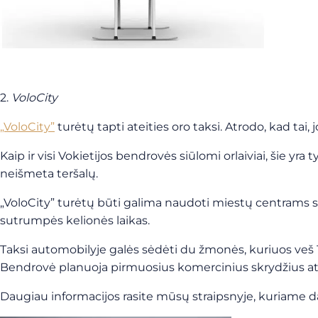
2.
VoloCity
„VoloCity”
turėtų tapti ateities oro taksi. Atrodo, kad ta
Kaip ir visi Vokietijos bendrovės siūlomi orlaiviai, šie yra t
neišmeta teršalų.
„VoloCity” turėtų būti galima naudoti miestų centrams su
sutrumpės kelionės laikas.
Taksi automobilyje galės sėdėti du žmonės, kuriuos veš 18 
Bendrovė planuoja pirmuosius komercinius skrydžius atl
Daugiau informacijos rasite mūsų straipsnyje, kuriame 