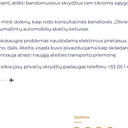
iantį atlikti bandomuosius skrydžius tam tikromis sąlygom
i 35 mlrd. dolerių, kaip rodo konsultacinės bendrovės „Oli
 sumažintų automobilių skaičių keliuose.
plinkosaugos problemas naudodama elektrinius prietaisus
o, dalis.
Ateitis visada buvo įsivaizduojama kaip skraidant
rauja atrasti naująją ateities transporto priemonę.
 teikia jūsų privačių skrydžių paslaugas telefonu
+33 (0) 1
Dalintis