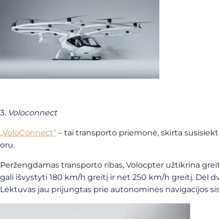
3.
Voloconnect
„VoloConnect”
– tai transporto priemonė, skirta susisiekt
oru.
Peržengdamas transporto ribas, Volocpter užtikrina greitą
gali išvystyti 180 km/h greitį ir net 250 km/h greitį. Dėl d
Lėktuvas jau prijungtas prie autonominės navigacijos si