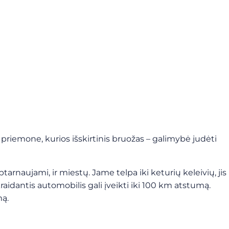
 priemone, kurios išskirtinis bruožas – galimybė judėti
ptarnaujami, ir miestų.
Jame telpa iki keturių keleivių, jis
skraidantis automobilis gali įveikti iki 100 km atstumą.
mą.