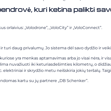
endrovė, kuri ketina palikti sa
us orlaivius: „Volodrone”, „VoloCity” ir „VoloConnect”.
turi daug privalumų. Jo sistema dėl savo dydžio ir veikim
 kuriose yra menkas aptarnavimas arba jo visai nėra, ir visa
ma nuvažiuoti iki keturiasdešimties kilometrų, o didžiausi
elektriniai ir skrydžio metu neišskiria jokių teršalų. Taigi j
bandomas kartu su jų partnere „DB Schenker”.