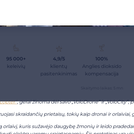
95 000+
4,9/5
100%
keleivių
klientų
Anglies dioksido
pasitenkinimas
kompensacija
Skaitymo laikas: 5 mn
copter”
, gerai žinoma dėl savo „VoloDrone” ir „VoloCity”, 
asi skraidančių prietaisų, tokių kaip dronai ir orlaiviai, g
ą orlaivį, kuris sužavėjo daugybę žmonių ir leido pradedan
krydį elektra varomu sraigtasparniu. Šis prototipas yra vi