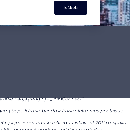
pasiūlė
naują įrenginį – „VoloConnect”.
amyboje. Ji kuria, bando ir kuria elektrinius prietaisus.
čiajai įmonei sumušti rekordus, įskaitant 2011 m. spalio
sų kitų bendrovės kuriamų orlaivių pagrindas.