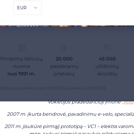
Privatinių lėktuvų
20 000
45 000
nuoma
pasiekiamų
užtikrintų
nuo 1991 m.
prietaisų
skrydžių
Straipsnis publikuotas
01/09/2025
, pakeista
02/09/2025
Vokietijos pradedančioji įmonė
„Volo
2007 m. įkurta bendrovė, pavadinimu e-velo, specializuoj
2011 m.
ji
sukūrė
pirmąjį prototipą – VC1 – elektra varom
mėn. įvykusį pirmąjį pasaulyje pilotuojamą s