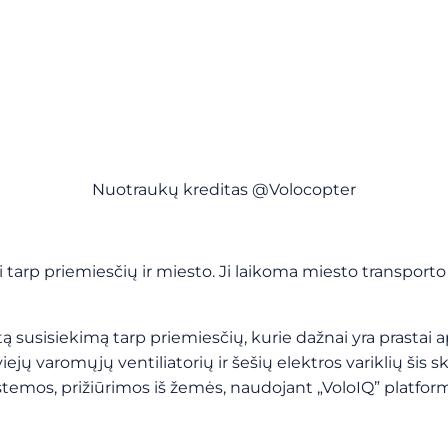
Nuotraukų kreditas @Volocopter
i tarp priemiesčių ir miesto. Ji laikoma miesto transporto
 susisiekimą tarp priemiesčių, kurie dažnai yra prastai a
viejų varomųjų ventiliatorių ir šešių elektros variklių šis 
stemos, prižiūrimos iš žemės, naudojant „VoloIQ” platfor