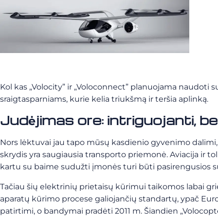
Kol kas „Volocity” ir „Voloconnect” planuojama naudoti su
sraigtasparniams, kurie kelia triukšmą ir teršia aplinką.
Judėjimas ore: intriguojanti, b
Nors lėktuvai jau tapo mūsų kasdienio gyvenimo dalimi, ka
skrydis yra saugiausia transporto priemonė.
Aviacija ir t
kartu su baime sudužti įmonės turi būti pasirengusios su
Tačiau šių elektrinių prietaisų kūrimui taikomos labai gri
aparatų kūrimo procese galiojančių standartų, ypač Eur
patirtimi, o bandymai pradėti 2011 m. Šiandien „Volocop