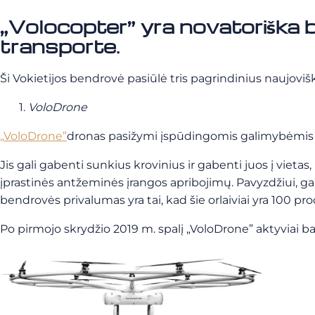
„Volocopter” yra novatoriška b
transporte.
Ši Vokietijos bendrovė pasiūlė tris pagrindinius naujovišk
VoloDrone
„VoloDrone”
dronas
pasižymi įspūdingomis galimybėmis ir 
Jis gali gabenti sunkius krovinius ir gabenti juos į vietas,
įprastinės antžeminės įrangos apribojimų. Pavyzdžiui, gali
bendrovės privalumas yra tai, kad šie orlaiviai yra 100 proc. 
Po pirmojo skrydžio 2019 m. spalį „VoloDrone” aktyviai 