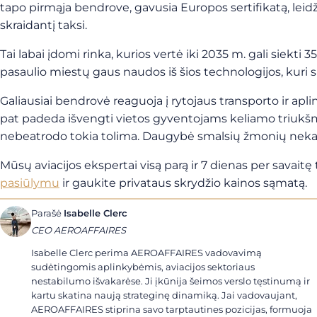
tapo pirmąja bendrove, gavusia Europos sertifikatą, leidž
skraidantį taksi.
Tai labai įdomi rinka, kurios vertė iki 2035 m. gali siekt
pasaulio miestų gaus naudos iš šios technologijos, kuri
Galiausiai bendrovė reaguoja į rytojaus transporto ir a
pat padeda išvengti vietos gyventojams keliamo triukšm
nebeatrodo tokia tolima. Daugybė smalsių žmonių nekant
Mūsų aviacijos ekspertai visą parą ir 7 dienas per savaitę
pasiūlymu
ir gaukite privataus skrydžio kainos sąmatą.
Parašė
Isabelle Clerc
CEO AEROAFFAIRES
Isabelle Clerc perima AEROAFFAIRES vadovavimą
sudėtingomis aplinkybėmis, aviacijos sektoriaus
nestabilumo išvakarėse. Ji įkūnija šeimos verslo tęstinumą ir
kartu skatina naują strateginę dinamiką. Jai vadovaujant,
AEROAFFAIRES stiprina savo tarptautines pozicijas, formuoja