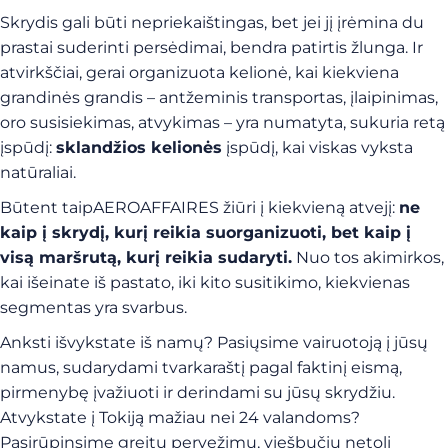
Skrydis gali būti nepriekaištingas, bet jei jį įrėmina du
prastai suderinti persėdimai, bendra patirtis žlunga. Ir
atvirkščiai, gerai organizuota kelionė, kai kiekviena
grandinės grandis – antžeminis transportas, įlaipinimas,
oro susisiekimas, atvykimas – yra numatyta, sukuria retą
įspūdį:
sklandžios kelionės
įspūdį, kai viskas vyksta
natūraliai.
Būtent taipAEROAFFAIRES žiūri į kiekvieną atvejį:
ne
kaip į skrydį, kurį reikia suorganizuoti, bet kaip į
visą maršrutą, kurį reikia sudaryti.
Nuo tos akimirkos,
kai išeinate iš pastato, iki kito susitikimo, kiekvienas
segmentas yra svarbus.
Anksti išvykstate iš namų? Pasiųsime vairuotoją į jūsų
namus, sudarydami tvarkaraštį pagal faktinį eismą,
pirmenybę įvažiuoti ir derindami su jūsų skrydžiu.
Atvykstate į Tokiją mažiau nei 24 valandoms?
Pasirūpinsime greitu pervežimu, viešbučiu netoli