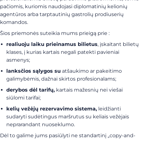
pačiomis, kuriomis naudojasi diplomatinių kelionių
agentūros arba tarptautinių gastrolių prodiuserių
komandos.
Šios priemonės suteikia mums prieigą prie :
realiuoju laiku prieinamus bilietus
, įskaitant bilietų
klases, į kurias kartais negali patekti pavieniai
asmenys;
lanksčios sąlygos su
atšaukimo ar pakeitimo
galimybėmis, dažnai skirtos profesionalams;
derybos dėl tarifų,
kartais mažesnių nei viešai
siūlomi tarifai;
kelių vežėjų rezervavimo sistema,
leidžianti
sudaryti sudėtingus maršrutus su keliais vežėjais
neprarandant nuoseklumo.
Dėl to galime jums pasiūlyti ne standartinį „copy-and-