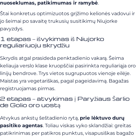
nuoseklumas, patikimumas ir ramybė
.
Štai konkretus optimizuotos grįžimo kelionės vadovui ir
jo šeimai po savaitę trukusių susitikimų Niujorke
pavyzdys.
1 etapas – išvykimas iš Niujorko
reguliariuoju skrydžiu
Skrydis atgal prasideda penktadienio vakarą. Šeima
keliauja verslo klase kruopščiai pasirinkta reguliariąja oro
linijų bendrove. Trys vietos sugrupuotos vienoje eilėje.
Maistas yra vegetariškas, pagal pageidavimą. Bagažas
registruojamas pirmas.
2 etapas – atvykimas į Paryžiaus Šarlio
de Golio oro uostą
Atvykus ankstų šeštadienio rytą,
prie lėktuvo durų
pasitiko agentas
. Toliau viskas vyko sklandžiai: greitas
patikrinimas per patikros punktus, visapusiškas bagažo