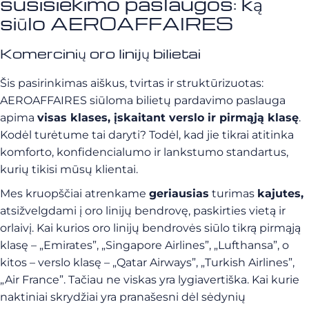
susisiekimo paslaugos: ką
siūlo AEROAFFAIRES
Komercinių oro linijų bilietai
Šis pasirinkimas aiškus, tvirtas ir struktūrizuotas:
AEROAFFAIRES siūloma bilietų pardavimo paslauga
apima
visas klases, įskaitant verslo ir pirmąją klasę
.
Kodėl turėtume tai daryti? Todėl, kad jie tikrai atitinka
komforto, konfidencialumo ir lankstumo standartus,
kurių tikisi mūsų klientai.
Mes kruopščiai atrenkame
geriausias
turimas
kajutes,
atsižvelgdami į oro linijų bendrovę, paskirties vietą ir
orlaivį. Kai kurios oro linijų bendrovės siūlo tikrą pirmąją
klasę – „Emirates”, „Singapore Airlines”, „Lufthansa”, o
kitos – verslo klasę – „Qatar Airways”, „Turkish Airlines”,
„Air France”. Tačiau ne viskas yra lygiavertiška. Kai kurie
naktiniai skrydžiai yra pranašesni dėl sėdynių