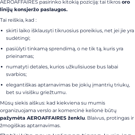
AEROAFFAIRES pasirinko kitokią poziciją: tai tikros
oro
linijų konsjeržo paslaugos.
Tai reiškia, kad :
skirti laiko išklausyti tikruosius poreikius, net jei jie yra
sudėtingi;
pasiūlyti tinkamą sprendimą, o ne tik tą, kuris yra
prieinamas;
numatyti detales, kurios užkulisiuose bus labai
svarbios;
elegantiškas aptarnavimas be jokių įmantrių triukų,
bet su visišku griežtumu.
Mūsų siekis aiškus: kad kiekviena su mumis
organizuojama verslo ar komercinė kelionė būtų
pažymėta AEROAFFAIRES ženklu
. Blaivus, protingas ir
žmogiškas aptarnavimas.