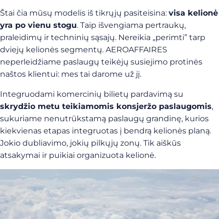
Štai čia mūsų modelis iš tikrųjų pasiteisina:
visa kelionė
yra po vienu stogu
. Taip išvengiama pertraukų,
praleidimų ir techninių sąsajų. Nereikia „perimti” tarp
dviejų kelionės segmentų. AEROAFFAIRES
neperleidžiame paslaugų teikėjų susiejimo protinės
naštos klientui: mes tai darome už jį.
Integruodami komercinių bilietų pardavimą su
skrydžio metu teikiamomis konsjeržo paslaugomis
,
sukuriame nenutrūkstamą paslaugų grandinę, kurios
kiekvienas etapas integruotas į bendrą kelionės planą.
Jokio dubliavimo, jokių pilkųjų zonų. Tik aiškūs
atsakymai ir puikiai organizuota kelionė.