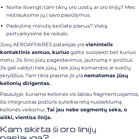
Norite išvengti tam tikrų oro uostų ar oro linijų? Mes
neįtrauksime jų į savo pasiūlymus.
Paskutinę minutę keičiate planus? Viską
pertvarkysime be reikalo.
Jūsų AEROAFFAIRES patarėjas yra
vienintelis
kontaktinis asmuo, kuriuo
galite susisiekti bet kuriuo
metu. Jis žino jūsų pageidavimus, jautrumą ir įpročius.
Jis gali valdyti tiek jūsų, tiek jūsų komandos ar svečių
skrydžius. Tam tikra prasme jis yra
nematomas jūsų
kelionių dirigentas.
Pasaulyje, kuriame kelionės vis labiau fragmentuojamos,
šis integruotas požiūris suteikia retą nuoseklumą
kelionės veiksmui.
Tai jau nebe segmentų seka, o
aiški, vientisa linija.
Kam skirta ši oro linijų
paslauga?