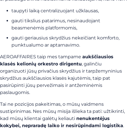
taupyti laiką centralizuojant užklausas,
gauti tikslius patarimus, nesinaudojant
beasmenėmis platformomis,
gauti geriausius skrydžius nekeičiant komforto,
punktualumo ar aptarnavimo.
AEROAFFAIRES taip mes tampame
aukščiausios
klasės kelionių orkestro dirigentu
, galinčiu
organizuoti jūsų privačius skrydžius ir tarpžemyninius
skrydžius aukščiausios klasės kajutėmis, taip pat
pasirūpinti jūsų pervežimais ir antžeminėmis
paslaugomis.
Tai ne pozicijos pakeitimas, o mūsų vaidmens
sustiprinimas. Nes mūsų misija išlieka ta pati: užtikrinti,
kad mūsų klientai galėtų keliauti
nenukentėjus
kokybei, nepraradę laiko ir nesirūpindami logistika
.