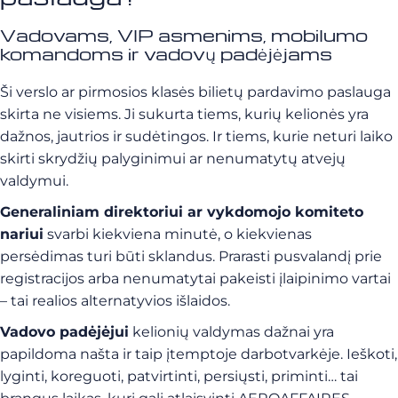
Vadovams, VIP asmenims, mobilumo
komandoms ir vadovų padėjėjams
Ši verslo ar pirmosios klasės bilietų pardavimo paslauga
skirta ne visiems. Ji sukurta tiems, kurių kelionės yra
dažnos, jautrios ir sudėtingos. Ir tiems, kurie neturi laiko
skirti skrydžių palyginimui ar nenumatytų atvejų
valdymui.
Generaliniam direktoriui ar vykdomojo komiteto
nariui
svarbi kiekviena minutė, o kiekvienas
persėdimas turi būti sklandus. Prarasti pusvalandį prie
registracijos arba nenumatytai pakeisti įlaipinimo vartai
– tai realios alternatyvios išlaidos.
Vadovo padėjėjui
kelionių valdymas dažnai yra
papildoma našta ir taip įtemptoje darbotvarkėje. Ieškoti,
lyginti, koreguoti, patvirtinti, persiųsti, priminti… tai