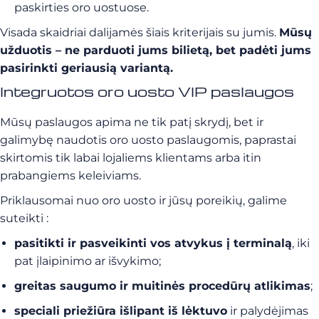
paskirties oro uostuose.
Visada skaidriai dalijamės šiais kriterijais su jumis.
Mūsų
užduotis – ne parduoti jums bilietą, bet padėti jums
pasirinkti geriausią variantą.
Integruotos oro uosto VIP paslaugos
Mūsų paslaugos apima ne tik patį skrydį, bet ir
galimybę naudotis oro uosto paslaugomis, paprastai
skirtomis tik labai lojaliems klientams arba itin
prabangiems keleiviams.
Priklausomai nuo oro uosto ir jūsų poreikių, galime
suteikti :
pasitikti ir pasveikinti vos atvykus į terminalą
, iki
pat įlaipinimo ar išvykimo;
greitas saugumo ir muitinės procedūrų atlikimas
;
speciali priežiūra išlipant iš lėktuvo
ir palydėjimas