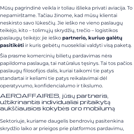
Mūsų pagrindinė veikla ir toliau išlieka privati aviacija. To
nepamirštame. Tačiau žinome, kad mūsų klientai
neskirsto savo lūkesčių. Jie ieško ne vieno paslaugų
teikėjo, kito – tolimųjų skrydžių, trečio – logistikos
paslaugų teikėjo: jie ieško
partnerio, kuriuo galėtų
pasitikėti
ir kuris gebėtų nuosekliai valdyti visą paketą.
Šia prasme komercinių bilietų pardavimas nėra
papildoma paslauga, tai natūralus tęsinys. Tai tos pačios
paslaugų filosofijos dalis, kuriai taikomi tie patys
standartai ir keliami tie patys reikalavimai dėl
operatyvumo, konfidencialumo ir tikslumo.
AEROAFFAIRES, jūsų partneris,
užtikrinantis individualiai pritaikytą
aukščiausios kokybės oro mobilumą
Sektoriuje, kuriame daugelis bendrovių pasitenkina
skrydžio laiko ar prieigos prie platformos pardavimu,