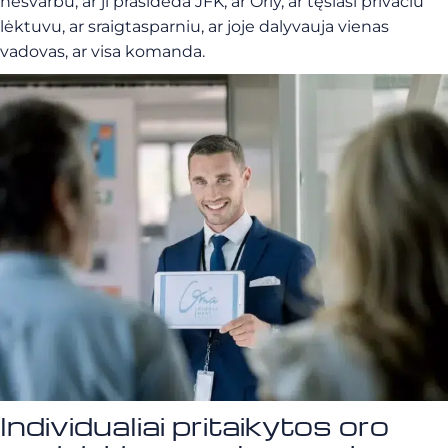
nesvarbu, ar ji prasideda JFK, ar Orly, ar tęsiasi privačiu
lėktuvu, ar sraigtasparniu, ar joje dalyvauja vienas
vadovas, ar visa komanda.
Individualiai pritaikytos oro