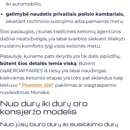
iki automobilio;
galimybė naudotis privačiais poilsio kambariais,
įskaitant techninio sustojimo arba pamainos metu.
Šios paslaugos, į kurias tradicinės kelionių agentūros
dažnai neatsižvelgia, yra labai svarbios siekiant išlaikyti
nuolatinį komforto lygį visos kelionės metu.
Pasaulyje, kuriame pats skrydis yra tik dalis įspūdžių,
būtent šios detalės lemia viską
. Būtent
čiaAEROAFFAIRES iš tiesų yra labai naudingas:
kiekvienas kelionės etapas yra toks pat sklandus kaip
lėktuvo ”
Phenom 100″
pakilimas ar sraigtasparnio
nusileidimas Monake.
Nuo durų iki durų oro
konsjeržo modelis
Nuo jūsų biuro durų iki susitikimo durų