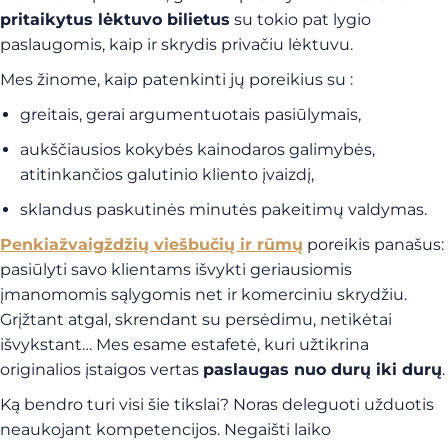
pritaikytus lėktuvo bilietus
su tokio pat lygio
paslaugomis, kaip ir skrydis privačiu lėktuvu.
Mes žinome, kaip patenkinti jų poreikius su :
greitais, gerai argumentuotais pasiūlymais,
aukščiausios kokybės kainodaros galimybės,
atitinkančios galutinio kliento įvaizdį,
sklandus paskutinės minutės pakeitimų valdymas.
Penkiažvaigždžių viešbučių ir rūmų
poreikis panašus:
pasiūlyti savo klientams išvykti geriausiomis
įmanomomis sąlygomis net ir komerciniu skrydžiu.
Grįžtant atgal, skrendant su persėdimu, netikėtai
išvykstant… Mes esame estafetė, kuri užtikrina
originalios įstaigos vertas
paslaugas nuo durų iki durų
.
Ką bendro turi visi šie tikslai? Noras deleguoti užduotis
neaukojant kompetencijos. Negaišti laiko