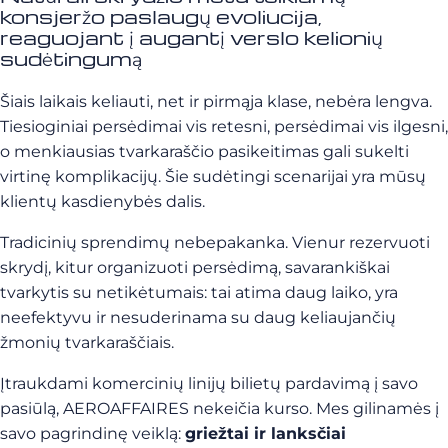
konsjeržo paslaugų evoliucija,
reaguojant į augantį verslo kelionių
sudėtingumą
Šiais laikais keliauti, net ir pirmąja klase, nebėra lengva.
Tiesioginiai persėdimai vis retesni, persėdimai vis ilgesni,
o menkiausias tvarkaraščio pasikeitimas gali sukelti
virtinę komplikacijų. Šie sudėtingi scenarijai yra mūsų
klientų kasdienybės dalis.
Tradicinių sprendimų nebepakanka. Vienur rezervuoti
skrydį, kitur organizuoti persėdimą, savarankiškai
tvarkytis su netikėtumais: tai atima daug laiko, yra
neefektyvu ir nesuderinama su daug keliaujančių
žmonių tvarkaraščiais.
Įtraukdami komercinių linijų bilietų pardavimą į savo
pasiūlą, AEROAFFAIRES nekeičia kurso. Mes gilinamės į
savo pagrindinę veiklą:
griežtai ir lanksčiai