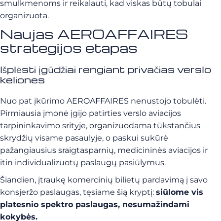
smulkmenoms ir reikalauti, kad viskas būtų tobulai
organizuota.
Naujas AEROAFFAIRES
strategijos etapas
Išplėsti įgūdžiai rengiant privačias verslo
keliones
Nuo pat įkūrimo AEROAFFAIRES nenustojo tobulėti.
Pirmiausia įmonė įgijo patirties verslo aviacijos
tarpininkavimo srityje, organizuodama tūkstančius
skrydžių visame pasaulyje, o paskui sukūrė
pažangiausius sraigtasparnių, medicininės aviacijos ir
itin individualizuotų paslaugų pasiūlymus.
Šiandien, įtraukę komercinių bilietų pardavimą į savo
konsjeržo paslaugas, tęsiame šią kryptį:
siūlome vis
platesnio spektro paslaugas, nesumažindami
kokybės.