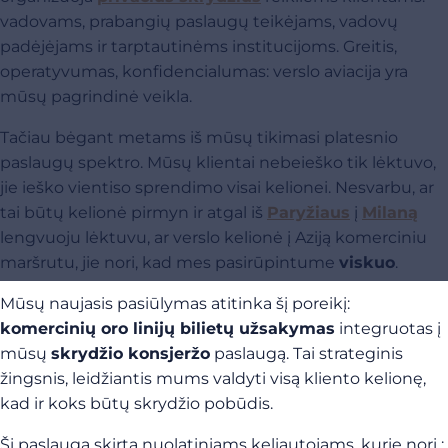
vadovams, prabangių paslaugų teikėjams, vadovų
padėjėjams ir tarptautinėms institucijoms. Greitis,
operatyvumas, konfidencialumas: verslo aviacija yra
mūsų pagrindinė veikla.
Tačiau bėgant metams iš mūsų tikimasi platesnio
paslaugų spektro. Mūsų klientai nebeieško tik lėktuvo,
jie ieško vientiso sprendimo visai kelionei. Nesvarbu, ar
tai būtų kelionė pirmyn ir atgal iš
Paryžiaus
į
Milaną
lengvuoju lėktuvu, ar verslo kelionė į Aziją komerciniu
maršrutu, jie nori, kad mes pasirūpintume
viskuo
.
Mūsų naujasis pasiūlymas atitinka šį poreikį:
komercinių oro linijų bilietų užsakymas
integruotas į
mūsų
skrydžio konsjeržo
paslaugą. Tai strateginis
žingsnis, leidžiantis mums valdyti visą kliento kelionę,
kad ir koks būtų skrydžio pobūdis.
Ši paslauga skirta nuolatiniams keliautojams, kurie nori :