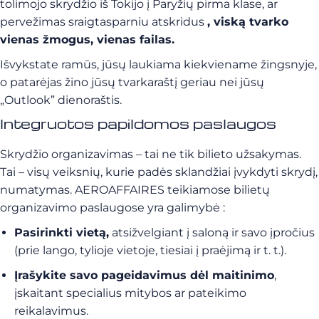
tolimojo skrydžio iš Tokijo į Paryžių pirma klase, ar
pervežimas sraigtasparniu atskridus
, viską tvarko
vienas žmogus, vienas failas.
Išvykstate ramūs, jūsų laukiama kiekviename žingsnyje,
o patarėjas žino jūsų tvarkaraštį geriau nei jūsų
„Outlook” dienoraštis.
Integruotos papildomos paslaugos
Skrydžio organizavimas – tai ne tik bilieto užsakymas.
Tai – visų veiksnių, kurie padės sklandžiai įvykdyti skrydį,
numatymas. AEROAFFAIRES teikiamose bilietų
organizavimo paslaugose yra galimybė :
Pasirinkti vietą,
atsižvelgiant į saloną ir savo įpročius
(prie lango, tylioje vietoje, tiesiai į praėjimą ir t. t.).
Įrašykite savo pageidavimus dėl maitinimo
,
įskaitant specialius mitybos ar pateikimo
reikalavimus.