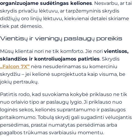
organizuojame sudėtingas keliones
. Nesvarbu, ar tai
skrydis privačiu lėktuvu, ar tarpžemyninis skrydis
didžiųjų oro linijų lėktuvu, kiekvienai detalei skiriame
tiek pat dėmesio.
Vientisų ir vieningų paslaugų poreikis
Mūsų klientai nori ne tik komforto. Jie nori
vientisos,
sklandžios ir kontroliuojamos patirties
. Skrydis
„Falcon 7X”
nėra nesuderinamas su komerciniu
skrydžiu – jei kelionė suprojektuota kaip visuma, be
jokių pertraukų.
Patirtis rodo, kad suvokiama kokybė priklauso ne tik
nuo orlaivio tipo ar paslaugų lygio. Ji priklauso nuo
loginės sekos, kelionės suprantamumo ir paslaugos
pritaikomumo. Tobulą skrydį gali sugadinti vėluojantis
persėdimas, prastai numatytas persėdimas arba
pagalbos trūkumas svarbiausiu momentu.