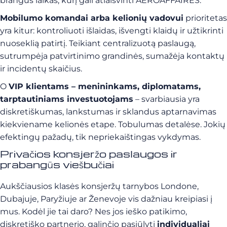
brangus laikas, kurį gali atlaisvinti AEROAFFAIRES.
Mobilumo komandai arba kelionių vadovui
prioritetas
yra kitur: kontroliuoti išlaidas, išvengti klaidų ir užtikrinti
nuoseklią patirtį. Teikiant centralizuotą paslaugą,
sutrumpėja patvirtinimo grandinės, sumažėja kontaktų
ir incidentų skaičius.
O
VIP klientams – menininkams, diplomatams,
tarptautiniams investuotojams
– svarbiausia yra
diskretiškumas, lankstumas ir sklandus aptarnavimas
kiekviename kelionės etape. Tobulumas detalėse. Jokių
efektingų pažadų, tik nepriekaištingas vykdymas.
Privačios konsjeržo paslaugos ir
prabangūs viešbučiai
Aukščiausios klasės konsjeržų tarnybos Londone,
Dubajuje, Paryžiuje ar Ženevoje vis dažniau kreipiasi į
mus. Kodėl jie tai daro? Nes jos ieško patikimo,
diskretiško partnerio, galinčio pasiūlyti
individualiai