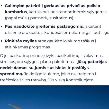
Galimybė patekti į geriausius privačius poilsio
kambarius
, kartais net ne standartinėmis sąlygomis
(pagal mūsų partnerių susitarimus).
Pasinaudokite greitomis paslaugomis
, įskaitant
užsienio oro uostus, kuriuose formalumai gali būti ilgi.
Rinkitės mylias
arba gaukite lojalumo taškus į
atitinkamas programas.
O jei paskutinę minutę įvyks pasikeitimų – vėlavimas,
streikas, oro sąlygos, plano pakeitimas –
jūsų patarėjas
nedelsdamas su jumis susisieks ir pasiūlys
sprendimą.
Jokio ilgo laukimo, jokio nukreipimo į
trečiosios šalies tarnybą. Jūs viską kontroliuojate.