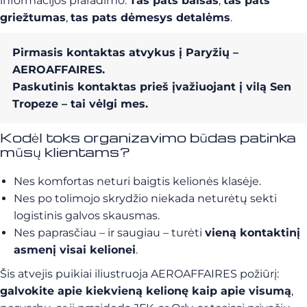
informacijos praradimo.
Tas pats balsas
,
tas pats
griežtumas
,
tas pats dėmesys detalėms
.
Pirmasis kontaktas atvykus į Paryžių –
AEROAFFAIRES.
Paskutinis kontaktas prieš įvažiuojant į vilą Sen
Tropeze – tai vėlgi mes.
Kodėl toks organizavimo būdas patinka
mūsų klientams?
Nes komfortas neturi baigtis kelionės klasėje.
Nes po tolimojo skrydžio niekada neturėtų sekti
logistinis galvos skausmas.
Nes paprasčiau – ir saugiau – turėti
vieną kontaktinį
asmenį visai kelionei
.
Šis atvejis puikiai iliustruoja AEROAFFAIRES požiūrį:
galvokite apie kiekvieną kelionę kaip apie visumą
,