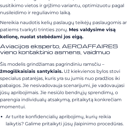
susitikimo vietos ir grįžimo variantu, optimizuotu pagal
nusileidimo ir reguliavimo laiką.
Nereikia naudotis kelių paslaugų teikėjų paslaugomis ar
patiems tvarkyti trinties zonų.
Mes valdysime visą
kelionę, nuolat stebėdami jos eigą.
Aviacijos eksperto, AEROAFFAIRES
vieno kontaktinio asmens, vaidmuo
Šis modelis grindžiamas pagrindiniu ramsčiu –
žmogiškaisiais santykiais.
Už kiekvienos bylos stovi
specialus patarėjas, kuris yra su jumis nuo pradžios iki
pabaigos. Jie nesivadovauja scenarijumi, jie vadovaujasi
jūsų apribojimais. Jie nesiūlo bendrųjų sprendimų, o
parengia individualų atsakymą, pritaikytą konkrečiam
momentui.
Ar turite konfidencialių apribojimų, kurių reikia
laikytis? Galime pritaikyti jūsų įlaipinimo procedūras.