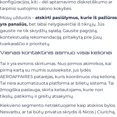
konfigūracijos, kiti – dėl aptarnavimo diskretiškumo ar
tarpinio sustojimo salono kokybės.
Mūsų užduotis –
atskirti pasiūlymus, kurie iš pažiūros
yra panašūs,
bet labai nelygiaverčiai iš tikrųjų. Jūs
gausite ne tik skrydžių sąrašą. Gausite pagrįstą,
kontekstualią rekomendaciją, pritaikytą prie jūsų
tvarkaraščio ir prioritetų.
Vienas kontaktinis asmuo visai kelionei
Tai ir yra esminis skirtumas. Nuo pirmos akimirkos, kai
pirmą kartą su mumis susisieksite, jus lydės
AEROAFFAIRES patarėjas, kuris koordinuos visą kelionę.
Tai nėra automatizuota platforma ar bilietų sistema. Tai
žmogiška paslauga, skirta keliautojams, kurie nori
tikslių, patikimų ir greitų atsakymų.
Kiekvieno segmento netraktuojame kaip atskiros bylos.
Nesvarbu, ar tai būtų privatus skrydis iš Nicos į Ciurichą,