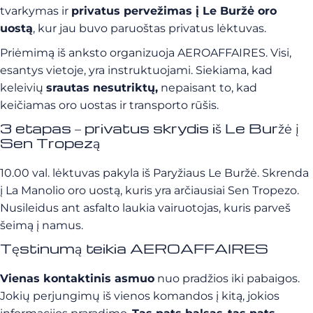
tvarkymas ir
privatus pervežimas į Le Buržė oro
uostą
, kur jau buvo paruoštas privatus lėktuvas.
Priėmimą iš anksto organizuoja AEROAFFAIRES. Visi,
esantys vietoje, yra instruktuojami. Siekiama, kad
keleivių
srautas nesutriktų,
nepaisant to, kad
keičiamas oro uostas ir transporto rūšis.
3 etapas – privatus skrydis iš Le Buržė į
Sen Tropezą
10.00 val. lėktuvas pakyla iš Paryžiaus Le Buržė. Skrenda
į La Manolio oro uostą, kuris yra arčiausiai Sen Tropezo.
Nusileidus ant asfalto laukia vairuotojas, kuris parveš
šeimą į namus.
Tęstinumą teikia AEROAFFAIRES
Vienas kontaktinis asmuo
nuo pradžios iki pabaigos.
Jokių perjungimų iš vienos komandos į kitą, jokios