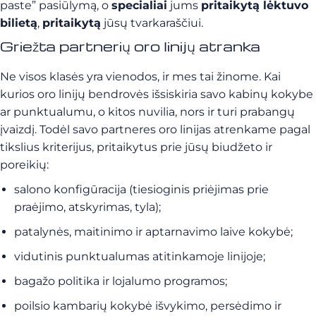
paste” pasiūlymą, o
specialiai
jums
pritaikytą lėktuvo
bilietą
,
pritaikytą
jūsų tvarkaraščiui.
Griežta partnerių oro linijų atranka
Ne visos klasės yra vienodos, ir mes tai žinome. Kai
kurios oro linijų bendrovės išsiskiria savo kabinų kokybe
ar punktualumu, o kitos nuvilia, nors ir turi prabangų
įvaizdį. Todėl savo partneres oro linijas atrenkame pagal
tikslius kriterijus, pritaikytus prie jūsų biudžeto ir
poreikių:
salono konfigūracija (tiesioginis priėjimas prie
praėjimo, atskyrimas, tyla);
patalynės, maitinimo ir aptarnavimo laive kokybė;
vidutinis punktualumas atitinkamoje linijoje;
bagažo politika ir lojalumo programos;
poilsio kambarių kokybė išvykimo, persėdimo ir