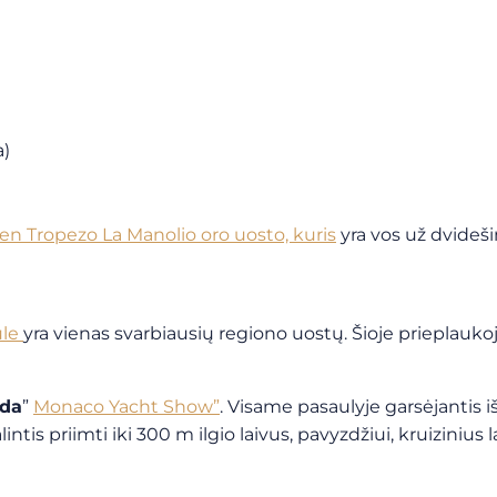
a)
en Tropezo La Manolio oro uosto, kuris
yra vos už dvideš
ule
yra vienas svarbiausių regiono uostų.
Šioje prieplaukoj
oda
”
Monaco Yacht Show”
.
Visame pasaulyje garsėjantis i
intis priimti iki 300 m ilgio laivus, pavyzdžiui, kruizinius l