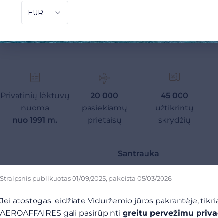
Privatinių lėktuvų
20 000
45 000
nuoma
pasiekiamų
užtikrintų
nuo 1991 m.
prietaisų
skrydžių
Santrauka
Straipsnis publikuotas
01/09/2025
, pakeista
05/03/2026
Jei atostogas leidžiate Viduržemio jūros pakrantėje, tikr
AEROAFFAIRES gali pasirūpinti
greitu pervežimu priva