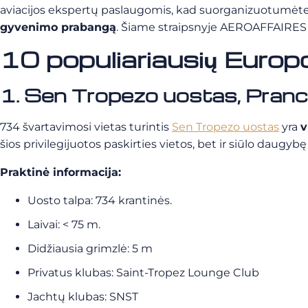
aviacijos ekspertų paslaugomis, kad suorganizuotumėte k
gyvenimo prabangą
.
Šiame straipsnyje AEROAFFAIRES a
10 populiariausių Europ
1. Sen Tropezo uostas, Pranc
734 švartavimosi vietas turintis
Sen Tropezo uostas
yra
v
šios privilegijuotos paskirties vietos, bet ir siūlo daugybę 
Praktinė informacija:
Uosto talpa: 734 krantinės.
Laivai: < 75 m.
Didžiausia grimzlė: 5 m
Privatus klubas: Saint-Tropez Lounge Club
Jachtų klubas: SNST