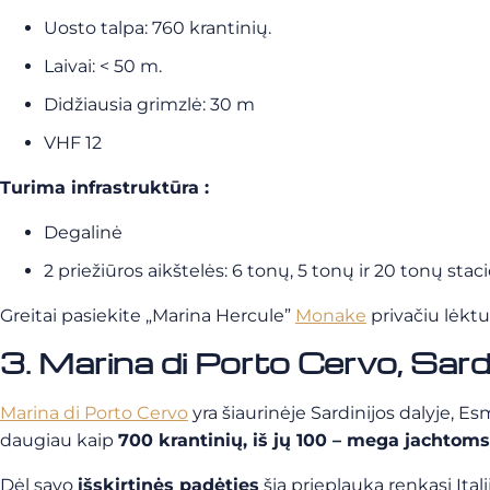
Uosto talpa: 760 krantinių.
Laivai: < 50 m.
Didžiausia grimzlė: 30 m
VHF 12
Turima infrastruktūra :
Degalinė
2 priežiūros aikštelės: 6 tonų, 5 tonų ir 20 tonų stac
Greitai pasiekite „Marina Hercule”
Monake
privačiu lėkt
3. Marina di Porto Cervo, Sardini
Marina di Porto Cervo
yra šiaurinėje Sardinijos dalyje, E
daugiau kaip
700 krantinių, iš jų 100 – mega jachtoms
Dėl
savo
išskirtinės padėties
šią prieplauką renkasi Ital