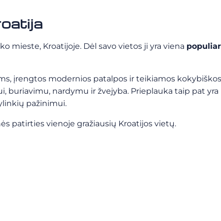
oatija
mieste, Kroatijoje. Dėl savo vietos ji yra viena
populiar
vams, įrengtos modernios patalpos ir teikiamos kokybiško
, buriavimu, nardymu ir žvejyba. Prieplauka taip pat yra
ylinkių pažinimui.
ės patirties vienoje gražiausių Kroatijos vietų.