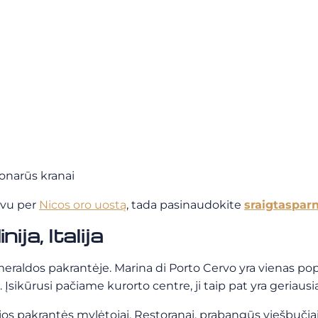
ionarūs kranai
uvu per
Nicos oro uostą
, tada pasinaudokite
sraigtaspar
ja, Italija
smeraldos pakrantėje.
Marina di Porto Cervo yra vienas po
. Įsikūrusi pačiame kurorto centre, ji taip pat yra geriausi
ijos pakrantės mylėtojai. Restoranai, prabangūs viešbučiai 