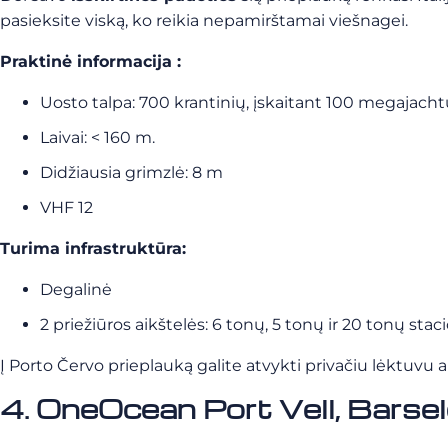
pasieksite viską, ko reikia nepamirštamai viešnagei.
Praktinė informacija :
Uosto talpa: 700 krantinių, įskaitant 100 megajacht
Laivai: < 160 m.
Didžiausia grimzlė: 8 m
VHF 12
Turima infrastruktūra:
Degalinė
2 priežiūros aikštelės: 6 tonų, 5 tonų ir 20 tonų stac
Į Porto Červo prieplauką galite atvykti privačiu lėktuvu a
4. OneOcean Port Vell, Barselo