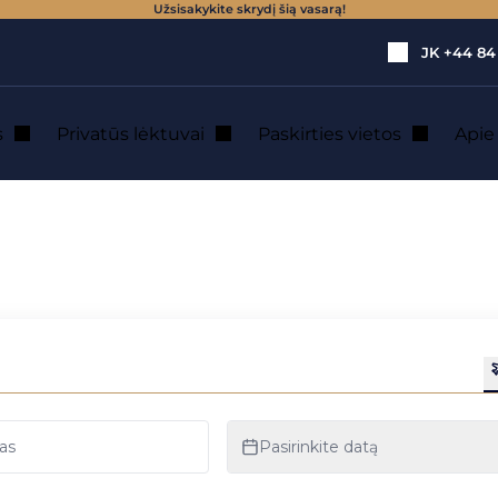
Užsisakykite skrydį šią vasarą!
JK
+44 84
s
Privatūs lėktuvai
Paskirties vietos
Api
ti privačiu lėktuvu
s galima pasiekti 