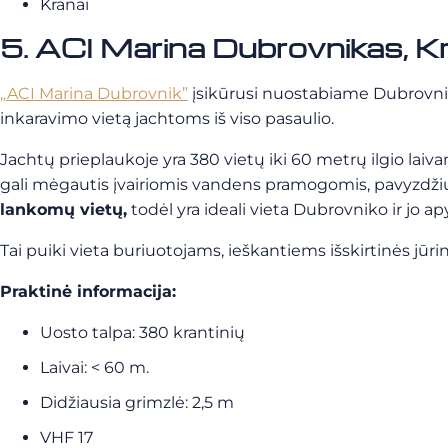
Kranai
5. ACI Marina Dubrovnikas, Kr
„ACI Marina Dubrovnik”
įsikūrusi nuostabiame Dubrovniko 
inkaravimo vietą jachtoms iš viso pasaulio.
Jachtų prieplaukoje yra 380 vietų iki 60 metrų ilgio lai
gali mėgautis įvairiomis vandens pramogomis, pavyzdžiui
lankomų vietų,
todėl yra ideali vieta Dubrovniko ir jo ap
Tai puiki vieta buriuotojams, ieškantiems išskirtinės jūrin
Praktinė informacija:
Uosto talpa: 380 krantinių
Laivai: < 60 m.
Didžiausia grimzlė: 2,5 m
VHF 17