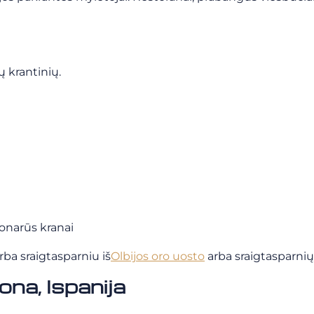
ų krantinių.
ionarūs kranai
rba sraigtasparniu iš
Olbijos oro uosto
arba sraigtasparnių 
na, Ispanija