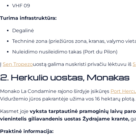
VHF 09
Turima infrastruktūra:
Degalinė
Techninė zona (priežiūros zona, kranas, valymo viet
Nuleidimo nusileidimo takas (Port du Pilon)
Į
Sen Tropezo
uostą
galima nuskristi privačiu lėktuvu iš
S
2. Herkulio uostas, Monakas
Monako La Condamine rajono širdyje įsikūręs
Port Herc
Viduržemio jūros pakrantėje užima vos 16 hektarų plotą.
Kasmet joje
vyksta tarptautinė pramoginių laivų par
vienintelis giliavandenis uostas Žydrajame krante,
gal
Praktinė informacija: