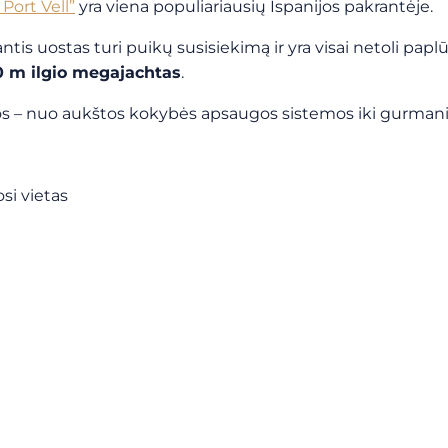
ort Vell”
yra viena populiariausių Ispanijos pakrantėje.
antis
uostas turi puikų susisiekimą ir yra visai netoli papl
90 m ilgio megajachtas
.
augos – nuo aukštos kokybės apsaugos sistemos iki gurman
si vietas