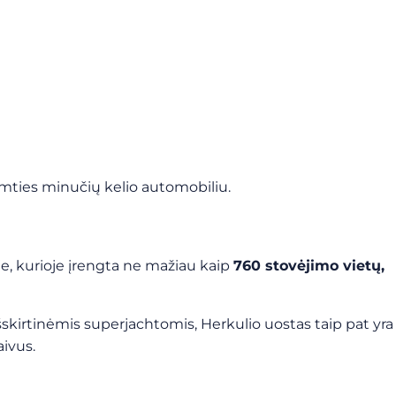
imties minučių kelio automobiliu.
e, kurioje
įrengta ne mažiau kaip
760 stovėjimo vietų,
šskirtinėmis superjachtomis, Herkulio uostas taip pat yra
aivus.