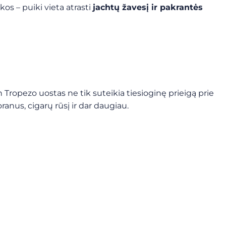
s – puiki vieta atrasti
jachtų žavesį ir pakrantės
n Tropezo uostas ne tik suteikia tiesioginę prieigą prie
oranus, cigarų rūsį ir dar daugiau.