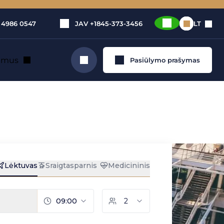
 4986 0547
JAV
+1845-373-3456
LT
e mus
Pasiūlymo prašymas
Ieškoti
privačiu