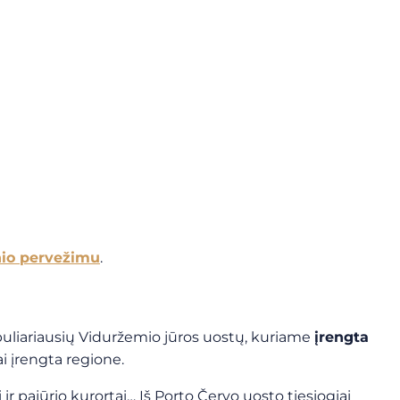
nio pervežimu
.
puliariausių Viduržemio jūros uostų, kuriame
įrengta
ai įrengta regione.
ir pajūrio kurortai… Iš Porto Červo uosto tiesiogiai