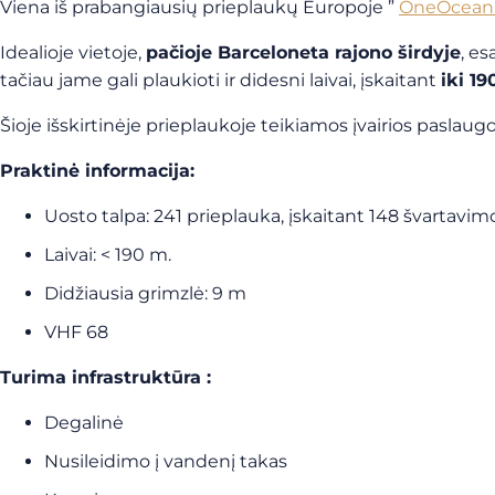
Viena iš prabangiausių prieplaukų Europoje ”
OneOcean P
Idealioje vietoje,
pačioje Barceloneta rajono širdyje
, es
tačiau jame gali plaukioti ir didesni laivai, įskaitant
iki 1
Šioje išskirtinėje prieplaukoje teikiamos įvairios pasl
Praktinė informacija:
Uosto talpa: 241 prieplauka, įskaitant 148 švartavimo
Laivai: < 190 m.
Didžiausia grimzlė: 9 m
VHF 68
Turima infrastruktūra :
Degalinė
Nusileidimo į vandenį takas