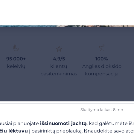
95 000+
4,9/5
100%
keleivių
klientų
Anglies dioksido
pasitenkinimas
kompensacija
Skaitymo laikas: 8 mn
iausiai planuojate
išsinuomoti jachtą
, kad galėtumėte išn
čiu lėktuvu
į pasirinktą prieplauką. Išnaudokite savo at