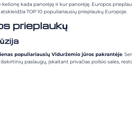
elionę kada panorėję ir kur panorėję. Europos prieplauko
tskleidžia TOP 10 populiariausių prieplaukų Europoje.
os prieplaukų
ūzija
ienas populiariausių Viduržemio jūros pakrantėje
. Se
išskirtinių paslaugų, įskaitant privačias poilsio sales, rest