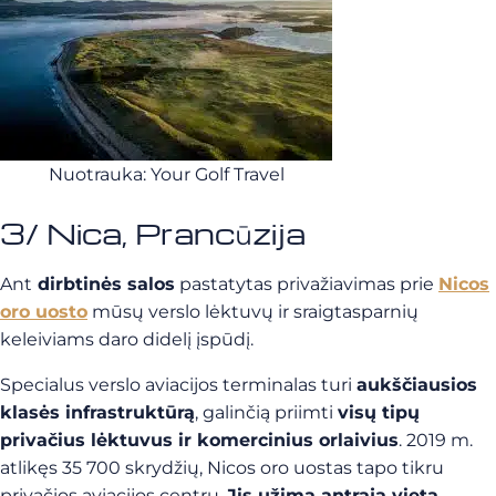
Nuotrauka: Your Golf Travel
3/ Nica, Prancūzija
Ant
dirbtinės salos
pastatytas privažiavimas prie
Nicos
oro uosto
mūsų verslo lėktuvų ir sraigtasparnių
keleiviams daro didelį įspūdį.
Specialus verslo aviacijos terminalas turi
aukščiausios
klasės infrastruktūrą
, galinčią priimti
visų tipų
privačius lėktuvus ir komercinius orlaivius
. 2019 m.
atlikęs 35 700 skrydžių, Nicos oro uostas tapo tikru
privačios aviacijos centru.
Jis užima antrąją vietą