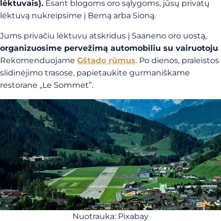
lėktuvais).
Esant blogoms oro sąlygoms, jūsų privatų
lėktuvą nukreipsime į Berną arba Sioną.
Jums privačiu lėktuvu atskridus į Saaneno oro uostą,
organizuosime pervežimą automobiliu su vairuotoju
.
Rekomenduojame
Gštado rūmus
. Po dienos, praleistos
slidinėjimo trasose, papietaukite gurmaniškame
restorane „Le Sommet”.
Nuotrauka: Pixabay