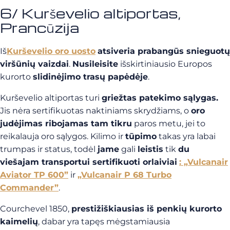
6/ Kurševelio altiportas,
Prancūzija
Iš
Kurševelio oro uosto
atsiveria prabangūs snieguotų
viršūnių vaizdai
.
Nusileisite
išskirtiniausio Europos
kurorto
slidinėjimo trasų papėdėje
.
Kurševelio altiportas turi
griežtas patekimo sąlygas.
Jis nėra sertifikuotas naktiniams skrydžiams, o
oro
judėjimas ribojamas tam tikru
paros metu, jei to
reikalauja oro sąlygos. Kilimo ir
tūpimo
takas yra labai
trumpas ir status, todėl
jame
gali
leistis
tik
du
viešajam transportui sertifikuoti orlaiviai
: „Vulcanair
Aviator TP 600”
ir
„Vulcanair P 68 Turbo
Commander”
.
Courchevel 1850,
prestižiškiausias iš penkių kurorto
kaimelių
, dabar yra tapęs mėgstamiausia