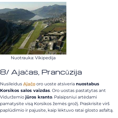
Nuotrauka: Vikipedija
8/ Ajačas, Prancūzija
Nusileidus
Ajačo
oro uoste atsiveria
nuostabus
Korsikos salos vaizdas
. Oro uostas pastatytas ant
Viduržemio
jūros kranto
. Palaipsniui artėdami
pamatysite visą Korsikos žemės grožį. Praskrisite virš
paplūdimio ir pajusite, kaip lėktuvo ratai glosto asfaltą.