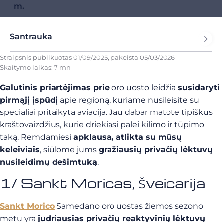
m.
Santrauka
Straipsnis publikuotas
01/09/2025
, pakeista
05/03/2026
Skaitymo laikas: 7 mn
Galutinis priartėjimas prie
oro uosto leidžia
susidaryti
pirmąjį įspūdį
apie regioną, kuriame nusileisite su
specialiai pritaikyta aviacija. Jau dabar matote tipiškus
kraštovaizdžius, kurie driekiasi palei kilimo ir tūpimo
taką. Remdamiesi
apklausa, atlikta su mūsų
keleiviais
, siūlome jums
gražiausių privačių lėktuvų
nusileidimų dešimtuką
.
1/ Sankt Moricas, Šveicarija
Sankt Morico
Samedano oro uostas žiemos sezono
metu yra
judriausias privačių reaktyvinių lėktuvų