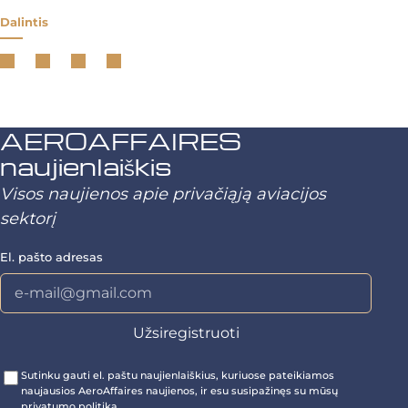
Dalintis
AEROAFFAIRES
naujienlaiškis
Visos naujienos apie privačiąją aviacijos
sektorį
El. pašto adresas
Sutinku gauti el. paštu naujienlaiškius, kuriuose pateikiamos
naujausios AeroAffaires naujienos, ir esu susipažinęs su mūsų
privatumo politika.