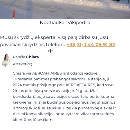
Nuotrauka : Vikipedija
Mūsų skrydžių ekspertai visą parą dirba su jūsų
privačiais skrydžiais telefonu
+33 (0) 1 44 09 91 82
.
Parašė
Chiara
Marketing
Chiara yra AEROAFFAIRES rinkodaros vadovė.
Turėdama patirties prabangos sektoriuje Italijoje, ji
2024 metais prisijungė prie AEROAFFAIRES, kad savo
žinias pritaikytų verslo aviacijoje. Ji glaudžiai
bendradarbiauja su aviacijos ekspertais, perteikdama
kiekvienai misijai būdingus operacinius, reguliacinius
ir žmogiškuosius iššūkius. Ji teikia pirmenybę aiškiai ir
tiksliai komunikacijai, pritaikytai reiklios tarptautinės
klientūros lūkesčiams.