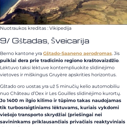
Nuotraukos kreditas : Vikipedija
9/ Gštadas, Šveicarija
Berno kantone yra
Gštado-Saaneno aerodromas
. Jis
puikiai dera prie tradicinio regiono kraštovaizdžio
.
Lėktuvo taksi lėktuve kontempliuokite slidinėjimo
vietoves ir miškingus Gruyère apskrities horizontus.
Gštado oro uostas yra už 5 minučių kelio automobiliu
nuo Château d’Oex ir Les Gouilles slidinėjimo kurortų.
Jo 1400 m ilgio kilimo ir tūpimo takas naudojamas
tik turbosraigtiniams lėktuvams, kuriais vykdomi
viešojo transporto skrydžiai (priešingai nei
savininkams priklausančiais privačiais reaktyviniais