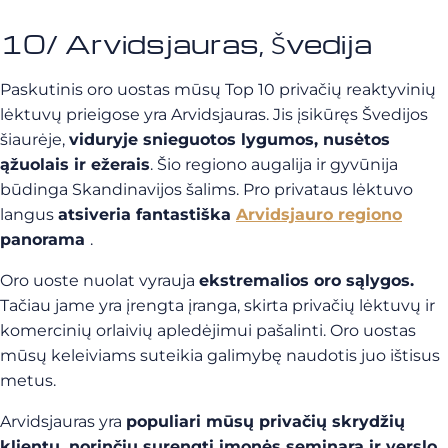
10/ Arvidsjauras, Švedija
Paskutinis oro uostas mūsų Top 10 privačių reaktyvinių
lėktuvų prieigose yra Arvidsjauras. Jis įsikūręs Švedijos
šiaurėje,
viduryje snieguotos lygumos, nusėtos
ąžuolais ir ežerais
. Šio regiono augalija ir gyvūnija
būdinga Skandinavijos šalims. Pro privataus lėktuvo
langus
atsiveria fantastiška
Arvidsjauro regiono
panorama
.
Oro uoste nuolat vyrauja
ekstremalios oro sąlygos.
Tačiau jame yra įrengta įranga, skirta privačių lėktuvų ir
komercinių orlaivių apledėjimui pašalinti. Oro uostas
mūsų keleiviams suteikia galimybę naudotis juo ištisus
metus.
Arvidsjauras yra
populiari mūsų privačių skrydžių
klientų, norinčių surengti įmonės seminarą ir verslo