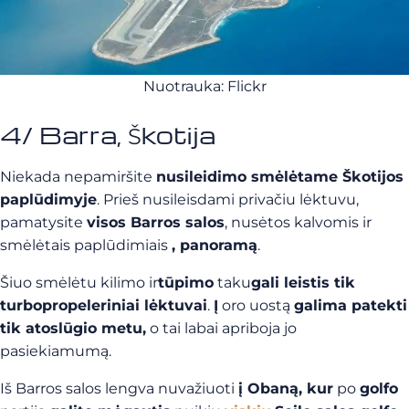
Nuotrauka: Flickr
4/ Barra, Škotija
Niekada nepamiršite
nusileidimo smėlėtame Škotijos
paplūdimyje
. Prieš nusileisdami privačiu lėktuvu,
pamatysite
visos Barros salos
, nusėtos kalvomis ir
smėlėtais paplūdimiais
, panoramą
.
Šiuo smėlėtu kilimo ir
tūpimo
taku
gali leistis tik
turbopropeleriniai lėktuvai
.
Į
oro uostą
galima patekti
tik atoslūgio metu,
o tai labai apriboja jo
pasiekiamumą.
Iš Barros salos lengva nuvažiuoti
į Obaną, kur
po
golfo