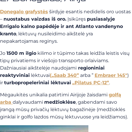
Donegalo grafystės
širdyje esantis nedidelis oro uostas
–
nuostabus vaizdas iš oro.
Įsikūręs
pusiasalyje
Errigalo kalno papėdėje ir ant Atlanto vandenyno
kranto
, lėktuvų nusileidimo aikštelė yra
nepakartojamas reginys.
Jo
1500 m ilgio
kilimo ir tūpimo takas leidžia leistis visų
tipų privatiems ir viešojo transporto orlaiviams.
Dažniausiai aikštelėje naudojami
regioniniai
reaktyviniai
lėktuvai
(„Saab 340”
arba ”
Embraer 145″
)
ir
turbopropeleriniai lėktuvai
„Pilatus PC-12”
.
Mėgaukitės unikalia patirtimi Airijoje žaisdami
golfą
arba
dalyvaudami
medžioklėse
, gabendami savo
įrangą mūsų privačių lėktuvų bagažinėje (medžioklės
ginklai ir golfo lazdos mūsų lėktuvuose yra leidžiamos).