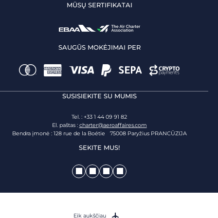
MŪSŲ SERTIFIKATAI
SAUGŪS MOKĖJIMAI PER
SUSISIEKITE SU MUMIS
Tel. : +33 1 44 09 91 82
El. paštas :
charter@aeroaffaires.com
Bendra įmonė : 128 rue de la Boétie 75008 Paryžius PRANCŪZIJA
SEKITE MUS!
Eik aukščiau