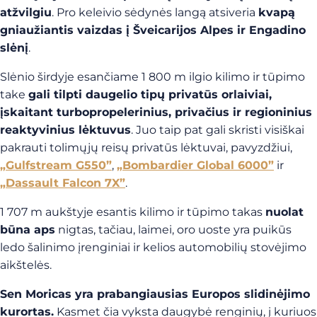
atžvilgiu
. Pro keleivio sėdynės langą atsiveria
kvapą
gniaužiantis vaizdas į Šveicarijos Alpes ir Engadino
slėnį
.
Slėnio širdyje esančiame 1 800 m ilgio kilimo ir tūpimo
take
gali tilpti daugelio tipų privatūs orlaiviai,
įskaitant turbopropelerinius, privačius ir regioninius
reaktyvinius lėktuvus
. Juo taip pat gali skristi visiškai
pakrauti tolimųjų reisų privatūs lėktuvai, pavyzdžiui,
„Gulfstream G550”
,
„Bombardier Global 6000”
ir
„Dassault Falcon 7X”
.
1 707 m aukštyje esantis kilimo ir tūpimo takas
nuolat
būna aps
nigtas, tačiau, laimei, oro uoste yra puikūs
ledo šalinimo įrenginiai ir kelios automobilių stovėjimo
aikštelės.
Sen Moricas yra prabangiausias Europos slidinėjimo
kurortas.
Kasmet čia vyksta daugybė renginių, į kuriuos