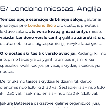
5/ Londono miestas, Anglija
Temzės upėje esančioje dirbtinėje saloje
, galutinai
priartėjus prie
Londono Sičio
oro uosto, iš privataus
lėktuvo salono
atsiveria kvapą gniaužiantys
miesto
vaizdai
.
Londono verslo centrą
galite
apžiūrėti iš oro,
o automobiliu ar sraigtasparniu į jį nuvykti labai greitai.
Oro uostas skirtas tik verslo aviacijai.
Kadangi kilimo
ir tūpimo takas yra palyginti trumpas ir jam reikia
specialios kvalifikacijos, privačių skrydžių skaičius yra
ribotas.
Dėl triukšmo taršos skrydžiai leidžiami tik darbo
dienomis nuo 6.30 iki 21.30 val. Šeštadieniais – nuo 6.30
iki 12.30 val. ir sekmadieniais – nuo 12.30 iki 21.30 val.
Įsikūrę Battersea pakraštyje, galime organizuoti jūsų