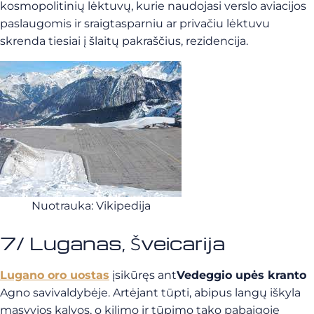
kosmopolitinių lėktuvų, kurie naudojasi verslo aviacijos
paslaugomis ir sraigtasparniu ar privačiu lėktuvu
skrenda tiesiai į šlaitų pakraščius, rezidencija.
Nuotrauka: Vikipedija
7/ Luganas, Šveicarija
Lugano oro uostas
įsikūręs ant
Vedeggio upės kranto
Agno savivaldybėje. Artėjant tūpti, abipus langų iškyla
masyvios kalvos, o kilimo ir tūpimo tako pabaigoje