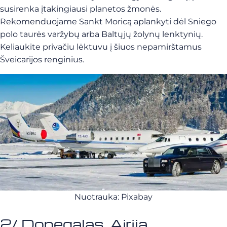
susirenka įtakingiausi planetos žmonės.
Rekomenduojame Sankt Moricą aplankyti dėl Sniego
polo taurės varžybų arba Baltųjų žolynų lenktynių.
Keliaukite privačiu lėktuvu į šiuos nepamirštamus
Šveicarijos renginius.
Nuotrauka: Pixabay
2/ Donegalas, Airija