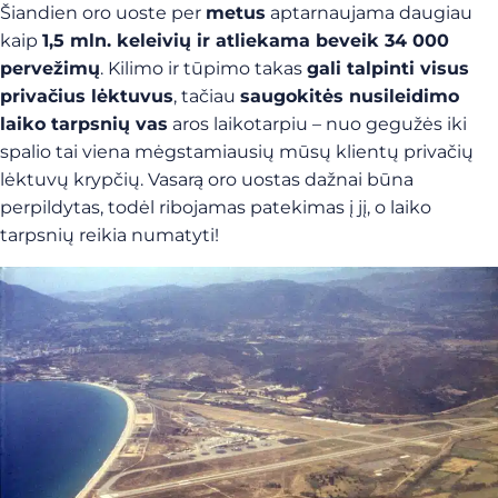
Šiandien oro uoste per
metus
aptarnaujama daugiau
kaip
1,5 mln. keleivių ir atliekama beveik 34 000
pervežimų
. Kilimo ir tūpimo takas
gali talpinti visus
privačius lėktuvus
, tačiau
saugokitės nusileidimo
laiko tarpsnių vas
aros laikotarpiu – nuo gegužės iki
spalio tai viena mėgstamiausių mūsų klientų privačių
lėktuvų krypčių. Vasarą oro uostas dažnai būna
perpildytas, todėl ribojamas patekimas į jį, o laiko
tarpsnių reikia numatyti!