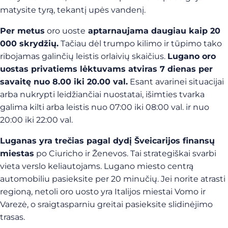
matysite tyrą, tekantį upės vandenį.
Per metus
oro uoste
aptarnaujama daugiau kaip 20
000 skrydžių.
Tačiau dėl trumpo kilimo ir tūpimo tako
ribojamas galinčių leistis orlaivių skaičius.
Lugano oro
uostas privatiems lėktuvams atviras 7 dienas per
savaitę nuo 8.00 iki 20.00 val.
Esant avarinei situacijai
arba nukrypti leidžiančiai nuostatai, išimties tvarka
galima kilti arba leistis nuo 07:00 iki 08:00 val. ir nuo
20:00 iki 22:00 val.
Luganas yra trečias pagal dydį Šveicarijos finansų
miestas
po Ciuricho ir Ženevos. Tai strategiškai svarbi
vieta verslo keliautojams. Lugano miesto centrą
automobiliu pasieksite per 20 minučių. Jei norite atrasti
regioną, netoli oro uosto yra Italijos miestai Vomo ir
Varezė, o sraigtasparniu greitai pasieksite slidinėjimo
trasas.