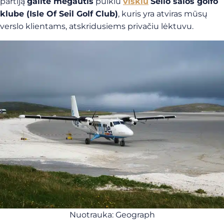
partiją
galite mėgautis
puikiu
viskiu
Seilo salos golfo
klube (Isle Of Seil Golf Club)
, kuris yra atviras mūsų
verslo klientams, atskridusiems privačiu lėktuvu.
Nuotrauka: Geograph