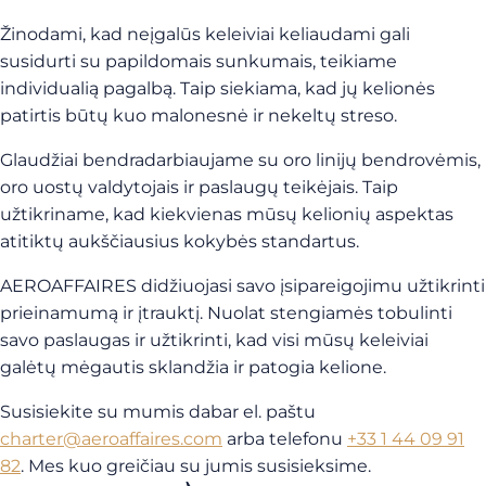
Žinodami, kad neįgalūs keleiviai keliaudami gali
susidurti su papildomais sunkumais, teikiame
individualią pagalbą. Taip siekiama, kad jų kelionės
patirtis būtų kuo malonesnė ir nekeltų streso.
Glaudžiai bendradarbiaujame su oro linijų bendrovėmis,
oro uostų valdytojais ir paslaugų teikėjais. Taip
užtikriname, kad kiekvienas mūsų kelionių aspektas
atitiktų aukščiausius kokybės standartus.
AEROAFFAIRES didžiuojasi savo įsipareigojimu užtikrinti
prieinamumą ir įtrauktį. Nuolat stengiamės tobulinti
savo paslaugas ir užtikrinti, kad visi mūsų keleiviai
galėtų mėgautis sklandžia ir patogia kelione.
Susisiekite su mumis dabar el. paštu
charter@aeroaffaires.com
arba telefonu
+33 1 44 09 91
82
. Mes kuo greičiau su jumis susisieksime.