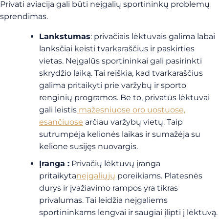
Privati aviacija gali būti neįgalių sportininkų problemų
sprendimas.
Lankstumas
: privačiais lėktuvais galima labai
lanksčiai keisti tvarkaraščius ir paskirties
vietas. Neįgalūs sportininkai gali pasirinkti
skrydžio laiką. Tai reiškia, kad tvarkaraščius
galima pritaikyti prie varžybų ir sporto
renginių programos. Be to, privatūs lėktuvai
gali leistis
mažesniuose oro uostuose,
esančiuose
arčiau varžybų vietų. Taip
sutrumpėja kelionės laikas ir sumažėja su
kelione susijęs nuovargis.
Įranga :
Privačių lėktuvų įranga
pritaikyta
neįgaliųjų
poreikiams
. Platesnės
durys ir įvažiavimo rampos yra tikras
privalumas. Tai leidžia neįgaliems
sportininkams lengvai ir saugiai įlipti į lėktuvą.