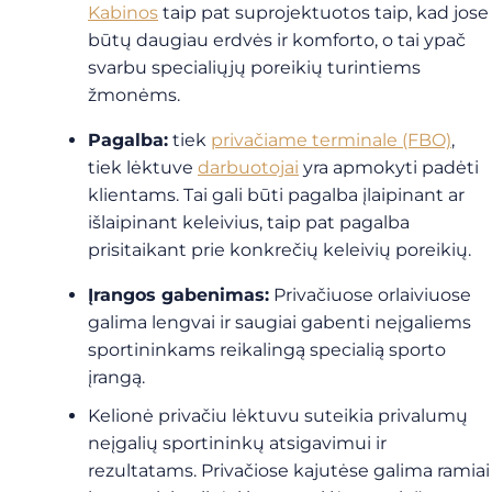
Kabinos
taip pat suprojektuotos taip, kad jose
būtų daugiau erdvės ir komforto, o tai ypač
svarbu specialiųjų poreikių turintiems
žmonėms.
Pagalba:
tiek
privačiame terminale (FBO)
,
tiek lėktuve
darbuotojai
yra apmokyti padėti
klientams. Tai gali būti pagalba įlaipinant ar
išlaipinant keleivius, taip pat pagalba
prisitaikant prie konkrečių keleivių poreikių.
Įrangos gabenimas:
Privačiuose orlaiviuose
galima lengvai ir saugiai gabenti neįgaliems
sportininkams reikalingą specialią sporto
įrangą.
Kelionė privačiu lėktuvu suteikia privalumų
neįgalių sportininkų atsigavimui ir
rezultatams. Privačiose kajutėse galima ramiai