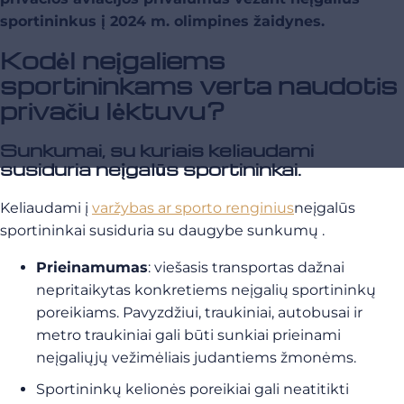
sportininkus į 2024 m. olimpines žaidynes.
Kodėl neįgaliems
sportininkams verta naudotis
privačiu lėktuvu?
Sunkumai, su kuriais keliaudami
susiduria neįgalūs sportininkai.
Keliaudami į
varžybas ar sporto renginius
neįgalūs
sportininkai susiduria su daugybe sunkumų
.
Prieinamumas
: viešasis transportas dažnai
nepritaikytas konkretiems neįgalių sportininkų
poreikiams. Pavyzdžiui, traukiniai, autobusai ir
metro traukiniai gali būti sunkiai prieinami
neįgaliųjų vežimėliais judantiems žmonėms.
Sportininkų kelionės poreikiai gali neatitikti