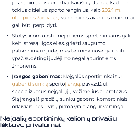
įprastinio transporto tvarkaraščių. Juolab kad per
tokius didelius sporto renginius, kaip
2024 m.
olimpinės žaidynės,
komercinės aviacijos maršrutai
gali būti perpildyti.
Stotys ir oro uostai neįgaliems sportininkams gali
kelti stresą. Ilgos eilės, griežti saugumo
patikrinimai ir judėjimas terminaluose gali būti
ypač sudėtingi judėjimo negalią turintiems
žmonėms.
Įrangos gabenimas:
Neįgalūs sportininkai turi
gabenti sunkią
sporto
įrangą,
pavyzdžiui,
specializuotus neįgaliųjų vežimėlius ar protezus.
Šią įrangą iš pradžių sunku gabenti komerciniais
orlaiviais, nes ji visų pirma yra brangi ir vertinga.
Neįgalių sportininkų kelionių privačiu
lėktuvu privalumai.