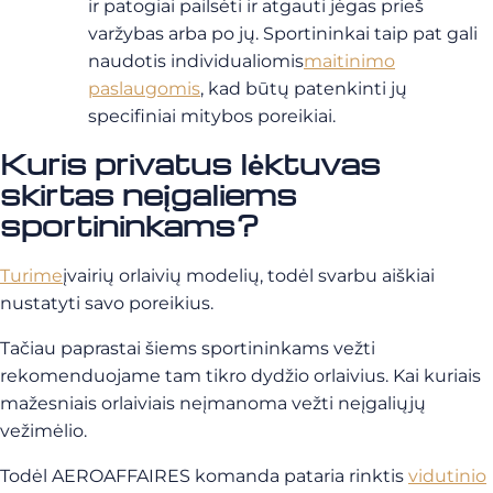
ir patogiai pailsėti ir atgauti jėgas prieš
varžybas arba po jų. Sportininkai taip pat gali
naudotis
individualiomis
maitinimo
paslaugomis
, kad būtų patenkinti jų
specifiniai mitybos poreikiai.
Kuris privatus lėktuvas
skirtas neįgaliems
sportininkams?
Turime
įvairių orlaivių modelių,
todėl svarbu aiškiai
nustatyti savo poreikius.
Tačiau paprastai šiems sportininkams vežti
rekomenduojame tam tikro dydžio orlaivius. Kai kuriais
mažesniais orlaiviais neįmanoma vežti neįgaliųjų
vežimėlio.
Todėl AEROAFFAIRES komanda pataria rinktis
vidutinio