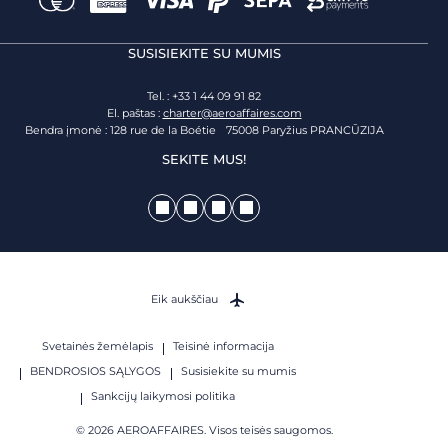
SUSISIEKITE SU MUMIS
Tel. : +33 1 44 09 91 82
El. paštas :
charter@aeroaffaires.com
Bendra įmonė : 128 rue de la Boétie 75008 Paryžius PRANCŪZIJA
SEKITE MUS!
Eik aukščiau
Svetainės žemėlapis
Teisinė informacija
BENDROSIOS SĄLYGOS
Susisiekite su mumis
Sankcijų laikymosi politika
© 2026 AEROAFFAIRES. Visos teisės saugomos.