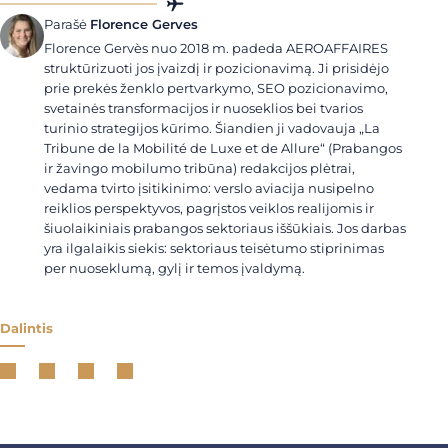
Parašė
Florence Gerves
Florence Gervès nuo 2018 m. padeda AEROAFFAIRES
struktūrizuoti jos įvaizdį ir pozicionavimą. Ji prisidėjo
prie prekės ženklo pertvarkymo, SEO pozicionavimo,
svetainės transformacijos ir nuoseklios bei tvarios
turinio strategijos kūrimo. Šiandien ji vadovauja „La
Tribune de la Mobilité de Luxe et de Allure“ (Prabangos
ir žavingo mobilumo tribūna) redakcijos plėtrai,
vedama tvirto įsitikinimo: verslo aviacija nusipelno
reiklios perspektyvos, pagrįstos veiklos realijomis ir
šiuolaikiniais prabangos sektoriaus iššūkiais. Jos darbas
yra ilgalaikis siekis: sektoriaus teisėtumo stiprinimas
per nuoseklumą, gylį ir temos įvaldymą.
Dalintis