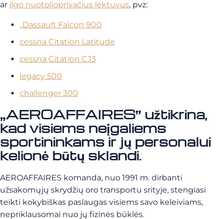
ar
ilgo nuotolio
privačius lėktuvus
, pvz:
„Dassault Falcon 900
cessna Citation Latitude
cessna Citation CJ3
legacy 500
challenger 300
„AEROAFFAIRES” užtikrina,
kad visiems neįgaliems
sportininkams ir jų personalui
kelionė būtų sklandi.
AEROAFFAIRES komanda, nuo 1991 m. dirbanti
užsakomųjų skrydžių oro transportu srityje, stengiasi
teikti kokybiškas paslaugas visiems savo keleiviams,
nepriklausomai nuo jų fizinės būklės.