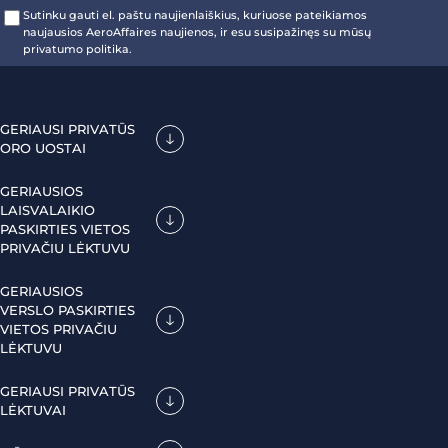
Sutinku gauti el. paštu naujienlaiškius, kuriuose pateikiamos
naujausios AeroAffaires naujienos, ir esu susipažinęs su mūsų
privatumo politika.
GERIAUSI PRIVATŪS
ORO UOSTAI
GERIAUSIOS
LAISVALAIKIO
PASKIRTIES VIETOS
PRIVAČIU LĖKTUVU
GERIAUSIOS
VERSLO PASKIRTIES
VIETOS PRIVAČIU
LĖKTUVU
GERIAUSI PRIVATŪS
LĖKTUVAI