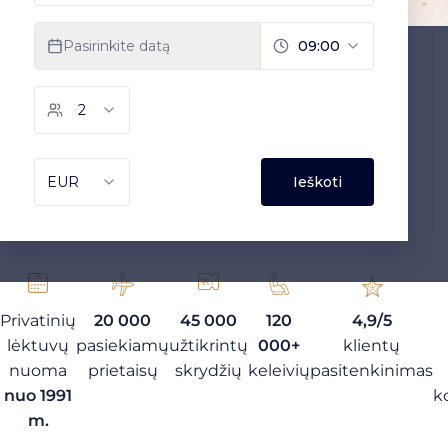
Privatinių
20 000
45 000
120
4,9/5
lėktuvų
pasiekiamų
užtikrintų
000+
klientų
nuoma
prietaisų
skrydžių
keleivių
pasitenkinimas
nuo 1991
k
m.