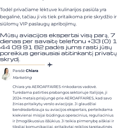
Todėl privačiame lėktuve kulinarijos pasiūla yra
begalinė, tačiau ji vis tiek pritaikoma prie skrydžio ir
siūlomų VIP paslaugų apribojimų.
Mūsų aviacijos ekspertai visą parą, 7
dienas per savaitę telefonu +33 (0) 1
44 09 91 82 padės jums rasti jūsų
poreikius geriausiai atitinkantį privatų
skrydį.
Parašė
Chiara
Marketing
Chiara yra AEROAFFAIRES rinkodaros vadovė.
Turėdama patirties prabangos sektoriuje Italijoje, ji
2024 metais prisijungė prie AEROAFFAIRES, kad savo
žinias pritaikytų verslo aviacijoje. Ji glaudžiai
bendradarbiauja su aviacijos ekspertais, perteikdama
kiekvienai misijai būdingus operacinius, reguliacinius
ir žmogiškuosius iššūkius. Ji teikia pirmenybę aiškiai ir
tiksliai komunikacijai, pritaikytai reiklios tarptautinės