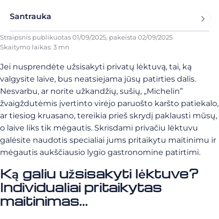
Santrauka
Straipsnis publikuotas
01/09/2025
, pakeista
02/09/2025
Skaitymo laikas: 3 mn
Jei nusprendėte užsisakyti privatų lėktuvą, tai, ką
valgysite laive, bus neatsiejama jūsų patirties dalis.
Nesvarbu, ar norite užkandžių, sušių, „Michelin”
žvaigždutėmis įvertinto virėjo paruošto karšto patiekalo,
ar tiesiog kruasano, tereikia prieš skrydį paklausti mūsų,
o laive liks tik mėgautis. Skrisdami privačiu lėktuvu
galėsite naudotis specialiai jums pritaikytu maitinimu ir
mėgautis aukščiausio lygio gastronomine patirtimi.
Ką galiu užsisakyti lėktuve?
Individualiai pritaikytas
maitinimas…