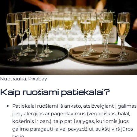
Nuotrauka: Pixabay
Kaip ruošiami patiekalai?
Patiekalai ruošiami iš anksto, atsižvelgiant į galimas
jūsų alergijas ar pageidavimus (veganiškas, halal,
košerinis ir pan.), taip pat į sąlygas, kuriomis juos
galima paragauti laive, pavyzdžiui, aukštį virš jūros
lygio.