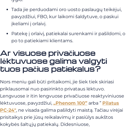
Tada jie perduodami oro uosto paslaugų teikėjui,
pavyzdžiui, FBO, kur laikomi šaldytuve, o paskui
įkeliami į orlaivį.
Patekę į orlaivį, patiekalai surenkami ir pašildomi, o
po to patiekiami klientams.
Ar visuose privačiuose
lėktuvuose galima valgyti
tuos pačius patiekalus?
Nors meniu gali būti pritaikomi, jie šiek tiek skiriasi
priklausomai nuo pasirinkto privataus lėktuvo.
Lengvuose ir itin lengvuose privačiuose reaktyviniuose
lėktuvuose, pavyzdžiui,
„Phenom 100”
arba ”
Pilatus
PC-24″
, ne visada galima pašildyti maistą. Tačiau virėjai
prisitaikys prie jūsų reikalavimų ir pasiūlys aukštos
kokybės šaltųjų patiekalų. Didesniuose,