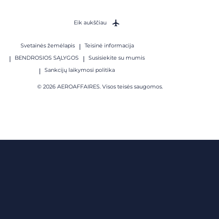
Eik aukščiau
Svetainės žemėlapis
Teisinė informacija
BENDROSIOS SĄLYGOS
Susisiekite su mumis
Sankcijų laikymosi politika
© 2026 AEROAFFAIRES. Visos teisės saugomos.