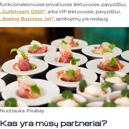
funkcionalesniuose privačiuose lėktuvuose, pavyzdžiui,
„Gulfstream G550”
, arba VIP lėktuvuose, pavyzdžiui,
„Boeing Business Jet”
, apribojimų yra nedaug.
Nuotrauka: Pixabay
Kas yra mūsų partneriai?