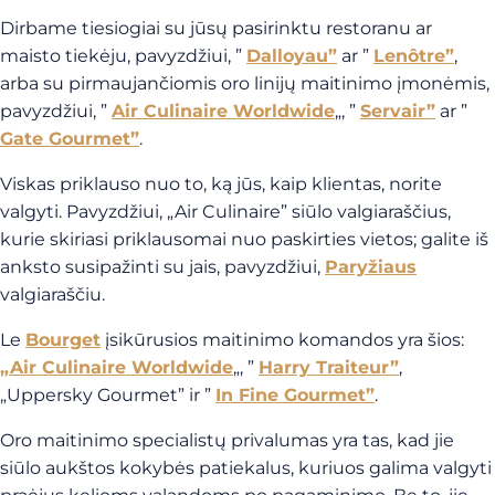
Dirbame tiesiogiai su jūsų pasirinktu restoranu ar
maisto tiekėju, pavyzdžiui, ”
Dalloyau”
ar ”
Lenôtre”
,
arba su pirmaujančiomis oro linijų maitinimo įmonėmis,
pavyzdžiui, ”
Air Culinaire Worldwide
„, ”
Servair”
ar ”
Gate Gourmet”
.
Viskas priklauso nuo to, ką jūs, kaip klientas, norite
valgyti. Pavyzdžiui, „Air Culinaire” siūlo valgiaraščius,
kurie skiriasi priklausomai nuo paskirties vietos; galite iš
anksto susipažinti su jais, pavyzdžiui,
Paryžiaus
valgiaraščiu.
Le
Bourget
įsikūrusios maitinimo komandos yra šios:
„Air Culinaire Worldwide
„, ”
Harry Traiteur”
,
„Uppersky Gourmet” ir ”
In Fine Gourmet”
.
Oro maitinimo specialistų privalumas yra tas, kad jie
siūlo aukštos kokybės patiekalus, kuriuos galima valgyti