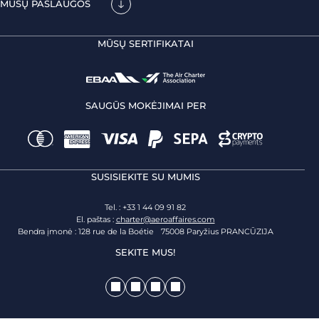
MŪSŲ PASLAUGOS
MŪSŲ SERTIFIKATAI
SAUGŪS MOKĖJIMAI PER
SUSISIEKITE SU MUMIS
Tel. : +33 1 44 09 91 82
El. paštas :
charter@aeroaffaires.com
Bendra įmonė : 128 rue de la Boétie 75008 Paryžius PRANCŪZIJA
SEKITE MUS!