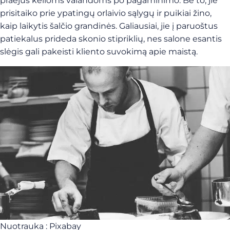
praėjus kelioms valandoms po pagaminimo. Be to, jie
prisitaiko prie ypatingų orlaivio sąlygų ir puikiai žino,
kaip laikytis šalčio grandinės. Galiausiai, jie į paruoštus
patiekalus prideda skonio stipriklių, nes salone esantis
slėgis gali pakeisti kliento suvokimą apie maistą.
Nuotrauka : Pixabay