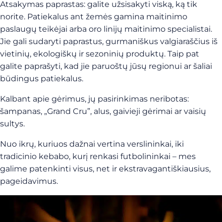
Atsakymas paprastas: galite užsisakyti viską, ką tik
norite. Patiekalus ant žemės gamina maitinimo
paslaugų teikėjai arba oro linijų maitinimo specialistai.
Jie gali sudaryti paprastus, gurmaniškus valgiaraščius iš
vietinių, ekologiškų ir sezoninių produktų. Taip pat
galite paprašyti, kad jie paruoštų jūsų regionui ar šaliai
būdingus patiekalus.
Kalbant apie gėrimus, jų pasirinkimas neribotas:
šampanas, „Grand Cru”, alus, gaivieji gėrimai ar vaisių
sultys.
Nuo ikrų, kuriuos dažnai vertina verslininkai, iki
tradicinio kebabo, kurį renkasi futbolininkai – mes
galime patenkinti visus, net ir ekstravagantiškiausius,
pageidavimus.