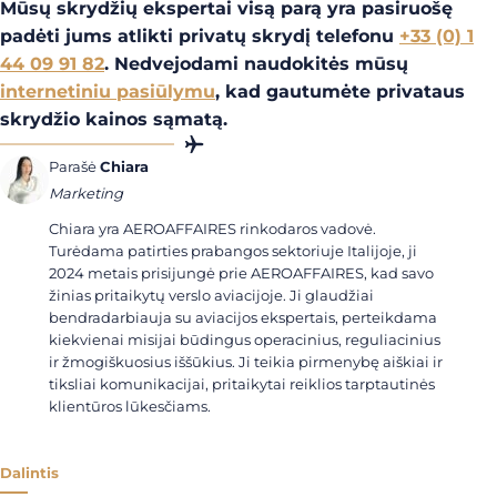
Mūsų skrydžių ekspertai visą parą yra pasiruošę
padėti jums atlikti privatų skrydį telefonu
+33 (0) 1
44 09 91 82
.
Nedvejodami naudokitės mūsų
internetiniu pasiūlymu
, kad gautumėte privataus
skrydžio kainos sąmatą.
Parašė
Chiara
Marketing
Chiara yra AEROAFFAIRES rinkodaros vadovė.
Turėdama patirties prabangos sektoriuje Italijoje, ji
2024 metais prisijungė prie AEROAFFAIRES, kad savo
žinias pritaikytų verslo aviacijoje. Ji glaudžiai
bendradarbiauja su aviacijos ekspertais, perteikdama
kiekvienai misijai būdingus operacinius, reguliacinius
ir žmogiškuosius iššūkius. Ji teikia pirmenybę aiškiai ir
tiksliai komunikacijai, pritaikytai reiklios tarptautinės
klientūros lūkesčiams.
Dalintis