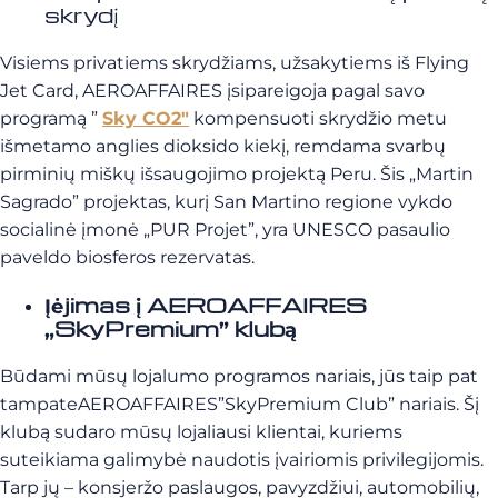
skrydį
Visiems privatiems skrydžiams, užsakytiems iš Flying
Jet Card, AEROAFFAIRES įsipareigoja pagal savo
programą ”
Sky CO2″
kompensuoti skrydžio metu
išmetamo anglies dioksido kiekį, remdama svarbų
pirminių miškų išsaugojimo projektą Peru. Šis „Martin
Sagrado” projektas, kurį San Martino regione vykdo
socialinė įmonė „PUR Projet”, yra UNESCO pasaulio
paveldo biosferos rezervatas.
Įėjimas į AEROAFFAIRES
„SkyPremium” klubą
Būdami mūsų lojalumo programos nariais, jūs taip pat
tampateAEROAFFAIRES”SkyPremium Club” nariais. Šį
klubą sudaro mūsų lojaliausi klientai, kuriems
suteikiama galimybė naudotis įvairiomis privilegijomis.
Tarp jų – konsjeržo paslaugos, pavyzdžiui, automobilių,