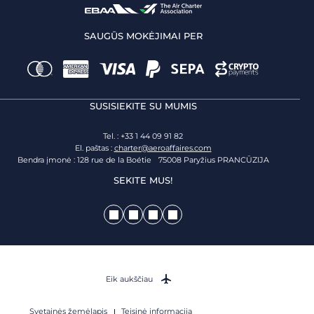
SAUGŪS MOKĖJIMAI PER
SUSISIEKITE SU MUMIS
Tel. : +33 1 44 09 91 82
El. paštas :
charter@aeroaffaires.com
Bendra įmonė : 128 rue de la Boétie 75008 Paryžius PRANCŪZIJA
SEKITE MUS!
Eik aukščiau
Svetainės žemėlapis
Teisinė informacija