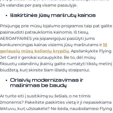
24 valandas per parą visame pasaulyje.
Išskirtinės jūsų maršrutų kainos
Prisijungę prie mūsų lojalumo programos taip pat galite
pasinaudoti patraukliomis kainomis. Iš tiesų,
AEROAFFAIRES yra įsipareigojusi pasiūlyti jums
konkurencingas kainas visiems jūsų maršrutams ir
10
geriausių mūsų kelionių krypčių
. Apsilankykite Flying
Jet Card ir gerokai sutaupykite. Be to, dėl mūsų
fiksuotų valandinių įkainių galite numatyti tikslų metinį
biudžetą, kurį skirsite šiam išlaidų straipsniui.
Orlaivių modernizavimas ir
mažinimas be baudų
Ar turite eiti į susitikimą su šešiais, o ne trimis
žmonėmis? Pakeitėte paskirties vietą ir ji nepasiekiama
lėktuvu, kurį užsisakėte? Ne bėda, naudodamiesi Flying