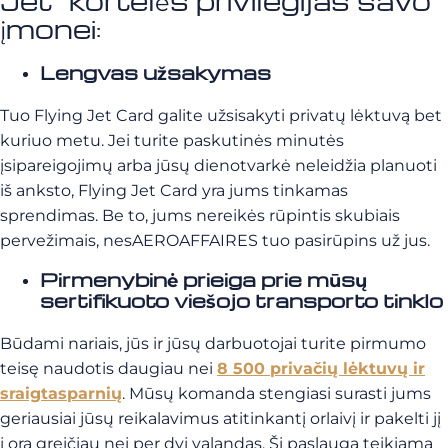
Jet” kortelės privilegijas savo
įmonei:
Lengvas užsakymas
Tuo Flying Jet Card galite užsisakyti privatų lėktuvą bet
kuriuo metu. Jei turite paskutinės minutės
įsipareigojimų arba jūsų dienotvarkė neleidžia planuoti
iš anksto, Flying Jet Card yra jums tinkamas
sprendimas. Be to, jums nereikės rūpintis skubiais
pervežimais, nesAEROAFFAIRES tuo pasirūpins už jus.
Pirmenybinė prieiga prie mūsų
sertifikuoto viešojo transporto tinklo
Būdami nariais, jūs ir jūsų darbuotojai turite pirmumo
teisę naudotis daugiau nei
8 500 privačių lėktuvų ir
sraigtasparnių
. Mūsų komanda stengiasi surasti jums
geriausiai jūsų reikalavimus atitinkantį orlaivį ir pakelti jį
į orą greičiau nei per dvi valandas. Ši paslauga teikiama