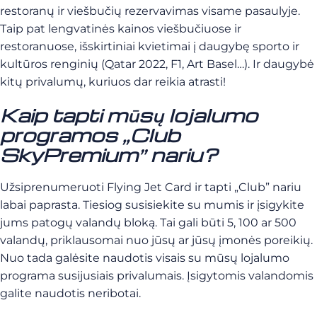
restoranų ir viešbučių rezervavimas visame pasaulyje.
Taip pat lengvatinės kainos viešbučiuose ir
restoranuose, išskirtiniai kvietimai į daugybę sporto ir
kultūros renginių (Qatar 2022, F1, Art Basel…). Ir daugybė
kitų privalumų, kuriuos dar reikia atrasti!
Kaip tapti mūsų lojalumo
programos „Club
SkyPremium” nariu?
Užsiprenumeruoti Flying Jet Card ir tapti „Club” nariu
labai paprasta. Tiesiog susisiekite su mumis ir įsigykite
jums patogų valandų bloką. Tai gali būti 5, 100 ar 500
valandų, priklausomai nuo jūsų ar jūsų įmonės poreikių.
Nuo tada galėsite naudotis visais su mūsų lojalumo
programa susijusiais privalumais. Įsigytomis valandomis
galite naudotis neribotai.