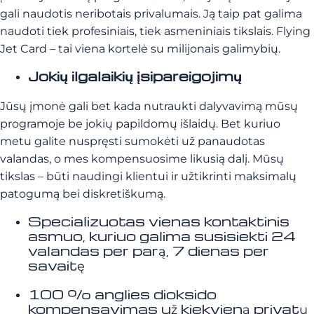
gali naudotis neribotais privalumais. Ją taip pat galima
naudoti tiek profesiniais, tiek asmeniniais tikslais. Flying
Jet Card – tai viena kortelė su milijonais galimybių.
Jokių ilgalaikių įsipareigojimų
Jūsų įmonė gali bet kada nutraukti dalyvavimą mūsų
programoje be jokių papildomų išlaidų. Bet kuriuo
metu galite nuspręsti sumokėti už panaudotas
valandas, o mes kompensuosime likusią dalį. Mūsų
tikslas – būti naudingi klientui ir užtikrinti maksimalų
patogumą bei diskretiškumą.
Specializuotas vienas kontaktinis
asmuo, kuriuo galima susisiekti 24
valandas per parą, 7 dienas per
savaitę
100 % anglies dioksido
kompensavimas už kiekvieną privatų