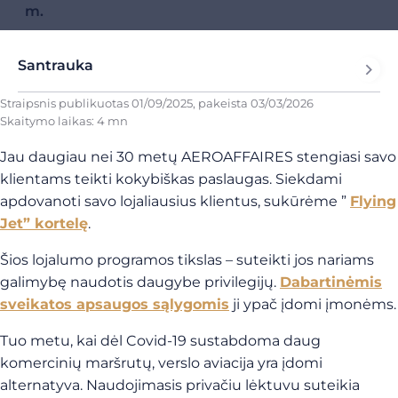
m.
Santrauka
Straipsnis publikuotas
01/09/2025
, pakeista
03/03/2026
Skaitymo laikas: 4 mn
Jau daugiau nei 30 metų AEROAFFAIRES stengiasi savo
klientams teikti kokybiškas paslaugas. Siekdami
apdovanoti savo lojaliausius klientus, sukūrėme ”
Flying
Jet” kortelę
.
Šios lojalumo programos tikslas – suteikti jos nariams
galimybę naudotis daugybe privilegijų.
Dabartinėmis
sveikatos apsaugos sąlygomis
ji ypač įdomi įmonėms.
Tuo metu, kai dėl Covid-19 sustabdoma daug
komercinių maršrutų, verslo aviacija yra įdomi
alternatyva. Naudojimasis privačiu lėktuvu suteikia