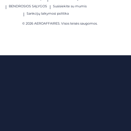
BENDROSIOS SĄLYGOS
Susisiekite su mumis
Sankcijų laikymosi politika
© 2026 AEROAFFAIRES. Visos teisės saugomos.