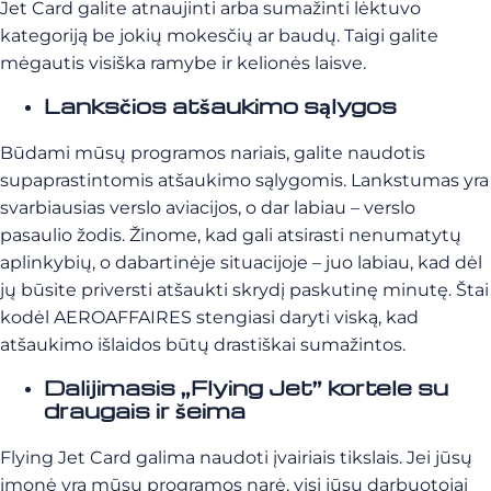
Jet Card galite atnaujinti arba sumažinti lėktuvo
kategoriją be jokių mokesčių ar baudų. Taigi galite
mėgautis visiška ramybe ir kelionės laisve.
Lanksčios atšaukimo sąlygos
Būdami mūsų programos nariais, galite naudotis
supaprastintomis atšaukimo sąlygomis. Lankstumas yra
svarbiausias verslo aviacijos, o dar labiau – verslo
pasaulio žodis. Žinome, kad gali atsirasti nenumatytų
aplinkybių, o dabartinėje situacijoje – juo labiau, kad dėl
jų būsite priversti atšaukti skrydį paskutinę minutę. Štai
kodėl AEROAFFAIRES stengiasi daryti viską, kad
atšaukimo išlaidos būtų drastiškai sumažintos.
Dalijimasis „Flying Jet” kortele su
draugais ir šeima
Flying Jet Card galima naudoti įvairiais tikslais. Jei jūsų
įmonė yra mūsų programos narė, visi jūsų darbuotojai