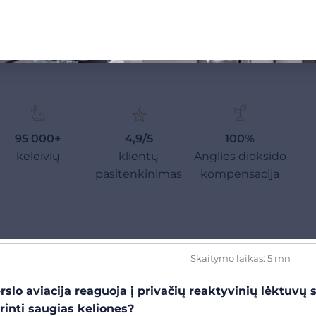
95 000+
4,9/5
100%
keleivių
klientų
Anglies dioksido
pasitenkinimas
kompensacija
Skaitymo laikas: 5 mn
rslo aviacija reaguoja į privačių reaktyvinių lėktuv
rinti saugias keliones?