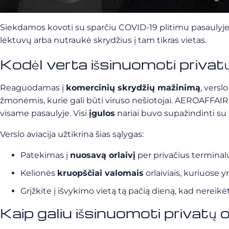
Siekdamos kovoti su sparčiu COVID-19 plitimu pasaulyje i
lėktuvų arba nutraukė skrydžius į tam tikras vietas.
Kodėl verta išsinuomoti priva
Reaguodamas į
komercinių skrydžių mažinimą
, versl
žmonėmis, kurie gali būti viruso nešiotojai. AEROAFFA
visame pasaulyje. Visi
įgulos
nariai buvo supažindinti su 
Verslo aviacija užtikrina šias sąlygas:
Patekimas į
nuosavą orlaivį
per privačius terminal
Kelionės
kruopščiai valomais
orlaiviais, kuriuose
Grįžkite į išvykimo vietą tą pačią dieną, kad nereikė
Kaip galiu išsinuomoti privatų