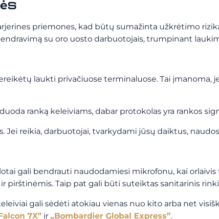
nės
rjerines priemones, kad būtų sumažinta užkrėtimo rizika. 
bendravimą su oro uosto darbuotojais, trumpinant laukim
ereikėtų laukti privačiuose terminaluose. Tai įmanoma, je
i paduoda ranką keleiviams, dabar protokolas yra rankos sign
 Jei reikia, darbuotojai, tvarkydami jūsų daiktus, naudos 
tai gali bendrauti naudodamiesi mikrofonu, kai orlaivis tai
r pirštinėmis. Taip pat gali būti suteiktas sanitarinis rink
keleiviai gali sėdėti atokiau vienas nuo kito arba net visiš
Falcon 7X”
ir
„Bombardier Global Express”
.