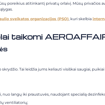
ūsų poreikius atitinkantį privatų orlaivį. Mūsų privačio
sąlygas.
aulio sveikatos organizacijos (PSO)
, kuri skelbia
intern
kolai taikomi AEROAFFA
ės
skrydžio. Tai leidžia jums keliauti visiškai saugiai, puiki
iai, nuo langų iki praustuvės, naudojant specialią dezinfe
ų ventiliatorių;