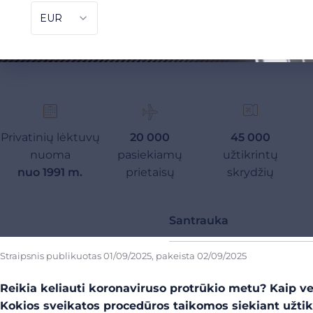
Privatinių lėktuvų
20 000
45 000
nuoma
pasiekiamų
užtikrintų
nuo 1991 m.
prietaisų
skrydžių
Santrauka
Straipsnis publikuotas
01/09/2025
, pakeista
02/09/2025
Reikia keliauti koronaviruso protrūkio metu? Kaip ve
Kokios sveikatos procedūros taikomos siekiant užtik