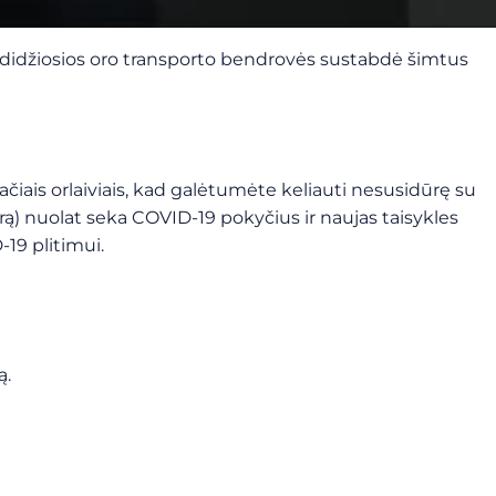
i, didžiosios oro transporto bendrovės sustabdė šimtus
ačiais orlaiviais, kad galėtumėte keliauti nesusidūrę su
ą) nuolat seka COVID-19 pokyčius ir naujas taisykles
19 plitimui.
ą.