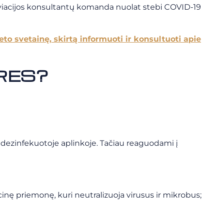
s aviacijos konsultantų komanda nuolat stebi COVID-19
eto svetainę, skirtą informuoti ir konsultuoti apie
IRES?
ai dezinfekuotoje aplinkoje. Tačiau reaguodami į
kcinę priemonę, kuri neutralizuoja virusus ir mikrobus;