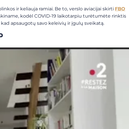
kos ir keliauja ramiai. Be to, verslo aviacijai skirti
FBO
aiškiname, kodėl COVID-19 laikotarpiu turėtumėte rinktis
kad apsaugotų savo keleivių ir įgulų sveikatą.
?