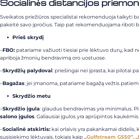
Socialinės distancijos priemo
Sveikatos priežiūros specialistai rekomenduoja taikyti ba
pakeitė savo įpročius. Taip pat rekomenduojama riboti 
Prieš skrydį
–
FBO:
patariame važiuoti tiesiai prie lėktuvo durų, kad n
apriboja žmonių bendravimą oro uostuose.
–
Skrydžių palydovai
: priešingai nei įprasta, kai pilota
–
Bagažas
: jei įmanoma, patariame bagažą vežtis patiems.
Skrydžio metu
–
Skrydžio įgula
: glaudus bendravimas yra minimalus. Pilo
salono įgulos
. Galiausiai įgulos yra aprūpintos kaukėmis i
–
Socialinė atskirtis:
kai orlaivis yra pakankamai didelis, 
susisiekimo lėktuvais, tokiais kaip
„Gulfstream G550”
,
„