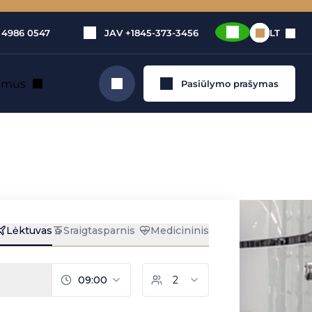
 4986 0547
JAV
+1845-373-3456
LT
e mus
Pasiūlymo prašymas
Ieškoti
iemonės