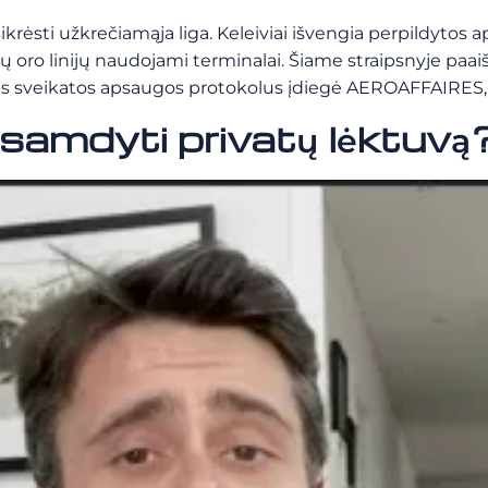
ėsti užkrečiamąja liga. Keleiviai išvengia perpildytos aplin
nių oro linijų naudojami terminalai. Šiame straipsnyje pa
ntus sveikatos apsaugos protokolus įdiegė AEROAFFAIRES, 
 samdyti privatų lėktuvą