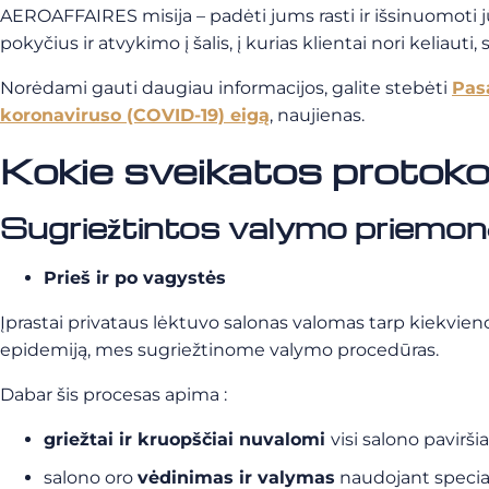
AEROAFFAIRES misija – padėti jums rasti ir išsinuomoti j
pokyčius ir atvykimo į šalis, į kurias klientai nori keliauti, 
Norėdami gauti daugiau informacijos, galite stebėti
Pas
koronaviruso (COVID-19) eigą
, naujienas.
Kokie sveikatos proto
Sugriežtintos valymo priemon
Prieš ir po vagystės
Įprastai privataus lėktuvo salonas valomas tarp kiekvieno 
epidemiją, mes sugriežtinome valymo procedūras.
Dabar šis procesas apima :
griežtai ir kruopščiai nuvalomi
visi salono pavirš
salono oro
vėdinimas ir valymas
naudojant special