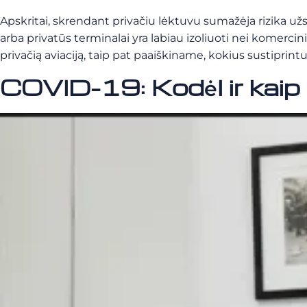
Apskritai, skrendant privačiu lėktuvu sumažėja rizika užsikr
arba privatūs terminalai yra labiau izoliuoti nei komerci
privačią aviaciją, taip pat paaiškiname, kokius sustipri
COVID-19: Kodėl ir kaip