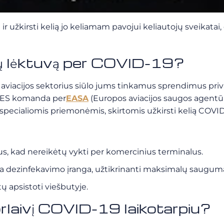
r užkirsti kelią jo keliamam pavojui keliautojų sveikata
tų lėktuvą per COVID-19?
o aviacijos sektorius siūlo jums tinkamus sprendimus priv
IRES komanda per
EASA
(Europos aviacijos saugos agentūr
specialiomis priemonėmis, skirtomis užkirsti kelią COVID-
us, kad nereikėtų vykti per komercinius terminalus.
 yra dezinfekavimo įranga, užtikrinanti maksimalų saugum
tų apsistoti viešbutyje.
 orlaivį COVID-19 laikotarpiu?