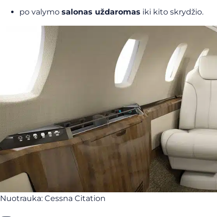
po valymo
salonas uždaromas
iki kito skrydžio.
Nuotrauka: Cessna Citation