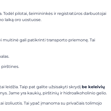
Todėl pilotai, šeimininkės ir registratūros darbuotojai
o laiką oro uostuose.
i muitinė gali patikrinti transporto priemonę. Tai
alas.
pirštines.
 leidžia. Taip pat galite užsisakyti skrydį
be keleivių
inys. Jame yra kaukių, pirštinių ir hidroalkoholinio gelio.
kai izoliuotis. Tai ypač įmanoma su privačiais tolimojo