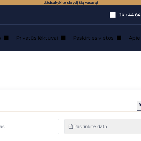
Užsisakykite skrydį šią vasarą!
JK
+44 84
s
Privatūs lėktuvai
Paskirties vietos
Api
gos priemonės dėl koronaviruso
alymo ir saugos pr